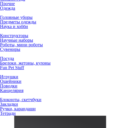
Прочие
Одежда
Головные уборы
Предметы одежды
Наука и хобби
Конструкторы
Научные наборы
Роботы, мини роботы
Сувениры
Посуда
Брелоки, жетоны, кулоны
Fun Pet Stuff
Игрушки
Ошейники
Поводки
Канцелярия
Блокноты, скетчбуки
Закладки
Ручки, карандаши
Тетради