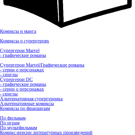
Комиксы и манга
Комиксы о супергероях
Супергерои Marvel
- графические романы
Супергерои Marvel/Графические романы
- серии о персонажах
- синглы
Супергерои DC
- графические романы
- серии о персонажах
- синглы
Альтернативная супергероика
Альтернативные комиксы
Комиксы по франшизам
По фильмам
По играм
По мультфильмам
Комикс-версии литературных произведений