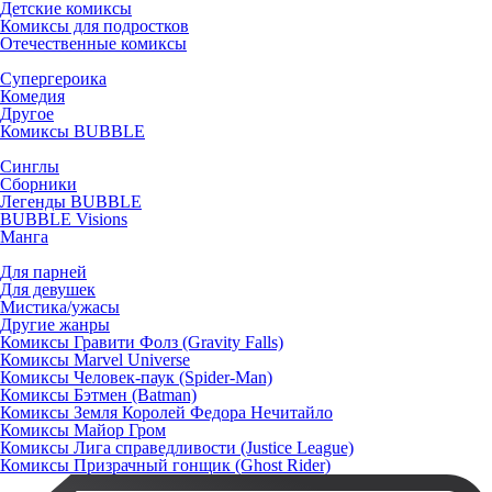
Детские комиксы
Комиксы для подростков
Отечественные комиксы
Супергероика
Комедия
Другое
Комиксы BUBBLE
Синглы
Сборники
Легенды BUBBLE
BUBBLE Visions
Манга
Для парней
Для девушек
Мистика/ужасы
Другие жанры
Комиксы Гравити Фолз (Gravity Falls)
Комиксы Marvel Universe
Комиксы Человек-паук (Spider-Man)
Комиксы Бэтмен (Batman)
Комиксы Земля Королей Федора Нечитайло
Комиксы Майор Гром
Комиксы Лига справедливости (Justice League)
Комиксы Призрачный гонщик (Ghost Rider)