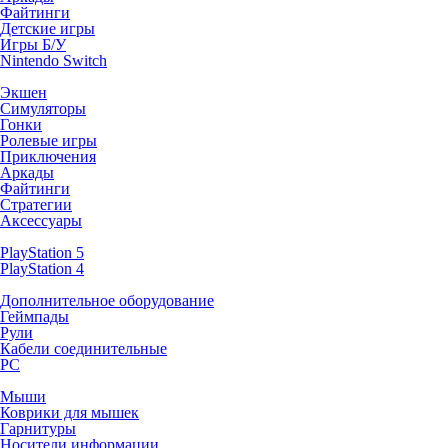
Файтинги
Детские игры
Игры Б/У
Nintendo Switch
Экшен
Симуляторы
Гонки
Ролевые игры
Приключения
Аркады
Файтинги
Стратегии
Аксессуары
PlayStation 5
PlayStation 4
Дополнительное оборудование
Геймпады
Рули
Кабели соединительные
PC
Мыши
Коврики для мышек
Гарнитуры
Носители информации