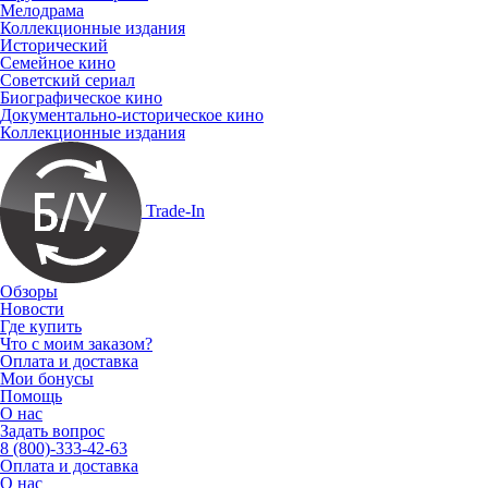
Мелодрама
Коллекционные издания
Исторический
Семейное кино
Советский сериал
Биографическое кино
Документально-историческое кино
Коллекционные издания
Trade-In
Обзоры
Новости
Где купить
Что с моим заказом?
Оплата и доставка
Мои бонусы
Помощь
О нас
Задать вопрос
8 (800)-333-42-63
Оплата и доставка
О нас