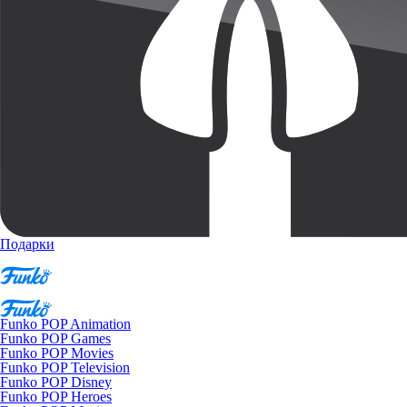
Подарки
Funko POP Animation
Funko POP Games
Funko POP Movies
Funko POP Television
Funko POP Disney
Funko POP Heroes