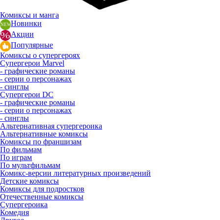
Комиксы и манга
Новинки
Акции
Популярные
Комиксы о супергероях
Супергерои Marvel
- графические романы
- серии о персонажах
- синглы
Супергерои DC
- графические романы
- серии о персонажах
- синглы
Альтернативная супергероика
Альтернативные комиксы
Комиксы по франшизам
По фильмам
По играм
По мультфильмам
Комикс-версии литературных произведений
Детские комиксы
Комиксы для подростков
Отечественные комиксы
Супергероика
Комедия