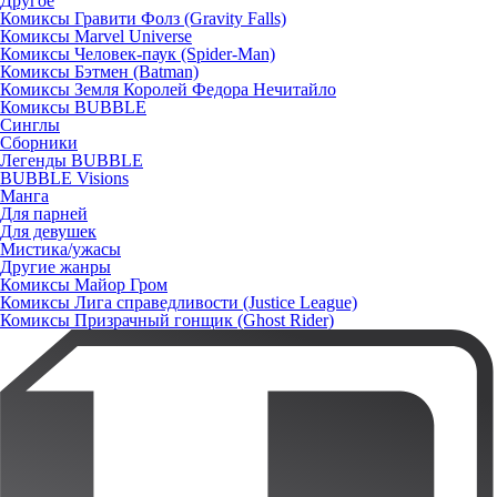
Другое
Комиксы Гравити Фолз (Gravity Falls)
Комиксы Marvel Universe
Комиксы Человек-паук (Spider-Man)
Комиксы Бэтмен (Batman)
Комиксы Земля Королей Федора Нечитайло
Комиксы BUBBLE
Синглы
Сборники
Легенды BUBBLE
BUBBLE Visions
Манга
Для парней
Для девушек
Мистика/ужасы
Другие жанры
Комиксы Майор Гром
Комиксы Лига справедливости (Justice League)
Комиксы Призрачный гонщик (Ghost Rider)