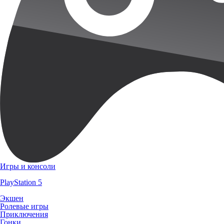
Игры и консоли
PlayStation 5
Экшен
Ролевые игры
Приключения
Гонки