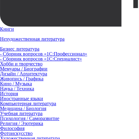
Книги
Нехудожественная литература
Бизнес литература
- Сборник вопросов «1С:Профессионал»
- Сборник вопросов «1С:Специалист»
Хобби и творчество
Мемуары / Биографии
Дизайн / Архитектура
Живопись / Графика
Кино / Музыка
Наука / Техника
История
Иностранные языки
Компьютерная литература
Медицина / Биология
Учебная литература
Психология / Саморазвитие
Религия / Эзотерика
Философия
Фотоискусство
Художественная литература