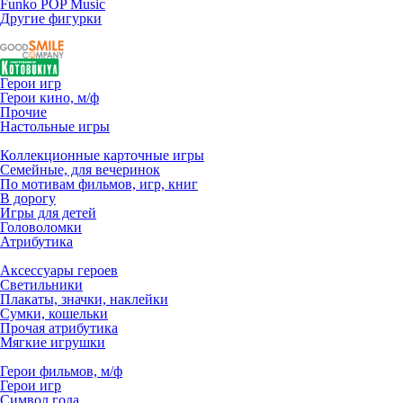
Funko POP Music
Другие фигурки
Герои игр
Герои кино, м/ф
Прочие
Настольные игры
Коллекционные карточные игры
Семейные, для вечеринок
По мотивам фильмов, игр, книг
В дорогу
Игры для детей
Головоломки
Атрибутика
Аксессуары героев
Светильники
Плакаты, значки, наклейки
Сумки, кошельки
Прочая атрибутика
Мягкие игрушки
Герои фильмов, м/ф
Герои игр
Символ года