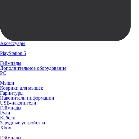
Аксессуары
PlayStation 5
Геймпады
Дополнительное оборудование
PC
Мыши
Коврики для мышек
Гарнитуры
Накопители информации
USB-накопители
Геймпады
Рули
Кабели
Зарядные устройства
Xbox
Геймпады