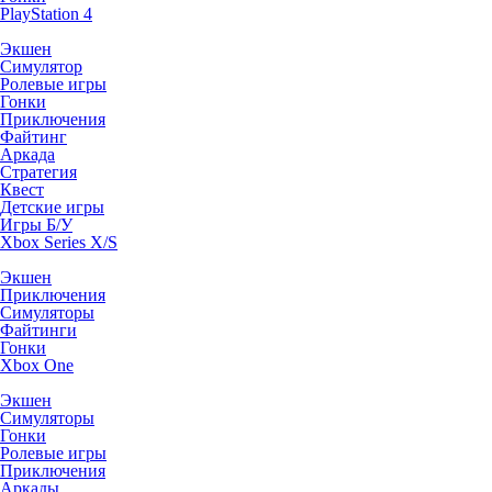
PlayStation 4
Экшен
Симулятор
Ролевые игры
Гонки
Приключения
Файтинг
Аркада
Стратегия
Квест
Детские игры
Игры Б/У
Xbox Series X/S
Экшен
Приключения
Симуляторы
Файтинги
Гонки
Xbox One
Экшен
Симуляторы
Гонки
Ролевые игры
Приключения
Аркады