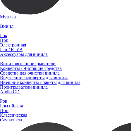
Музыка
Винил
Рок
Поп
Электронная
Рэп / R’n’B
Аксессуары для винила
Виниловые проигрыватели
Конверты / Чистящие средства
Средства для очистки винила
Внутренние конверты для винила
Внешние конверты / пакеты для винила
Проигрыватели винила
Audio CD
Рок
Российская
Поп
Классическая
Саундтреки