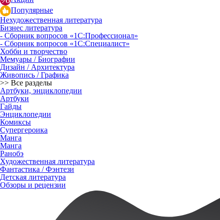
Популярные
Нехудожественная литература
Бизнес литература
- Сборник вопросов «1С:Профессионал»
- Сборник вопросов «1С:Специалист»
Хобби и творчество
Мемуары / Биографии
Дизайн / Архитектура
Живопись / Графика
>> Все разделы
Артбуки, энциклопедии
Артбуки
Гайды
Энциклопедии
Комиксы
Супергероика
Манга
Манга
Ранобэ
Художественная литература
Фантастика / Фэнтези
Детская литература
Обзоры и рецензии