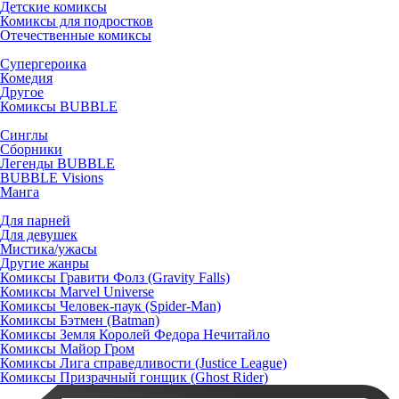
Детские комиксы
Комиксы для подростков
Отечественные комиксы
Супергероика
Комедия
Другое
Комиксы BUBBLE
Синглы
Сборники
Легенды BUBBLE
BUBBLE Visions
Манга
Для парней
Для девушек
Мистика/ужасы
Другие жанры
Комиксы Гравити Фолз (Gravity Falls)
Комиксы Marvel Universe
Комиксы Человек-паук (Spider-Man)
Комиксы Бэтмен (Batman)
Комиксы Земля Королей Федора Нечитайло
Комиксы Майор Гром
Комиксы Лига справедливости (Justice League)
Комиксы Призрачный гонщик (Ghost Rider)