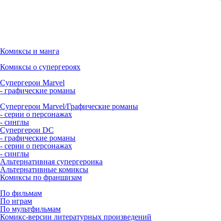
Комиксы и манга
Комиксы о супергероях
Супергерои Marvel
- графические романы
Супергерои Marvel/Графические романы
- серии о персонажах
- синглы
Супергерои DC
- графические романы
- серии о персонажах
- синглы
Альтернативная супергероика
Альтернативные комиксы
Комиксы по франшизам
По фильмам
По играм
По мультфильмам
Комикс-версии литературных произведений