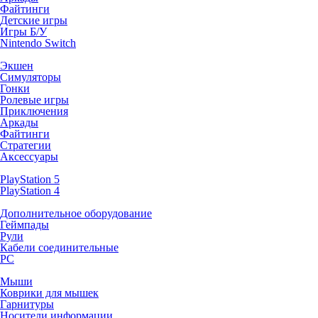
Файтинги
Детские игры
Игры Б/У
Nintendo Switch
Экшен
Симуляторы
Гонки
Ролевые игры
Приключения
Аркады
Файтинги
Стратегии
Аксессуары
PlayStation 5
PlayStation 4
Дополнительное оборудование
Геймпады
Рули
Кабели соединительные
PC
Мыши
Коврики для мышек
Гарнитуры
Носители информации