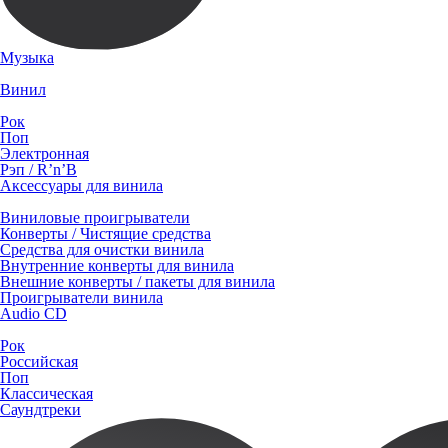
Музыка
Винил
Рок
Поп
Электронная
Рэп / R’n’B
Аксессуары для винила
Виниловые проигрыватели
Конверты / Чистящие средства
Средства для очистки винила
Внутренние конверты для винила
Внешние конверты / пакеты для винила
Проигрыватели винила
Audio CD
Рок
Российская
Поп
Классическая
Саундтреки