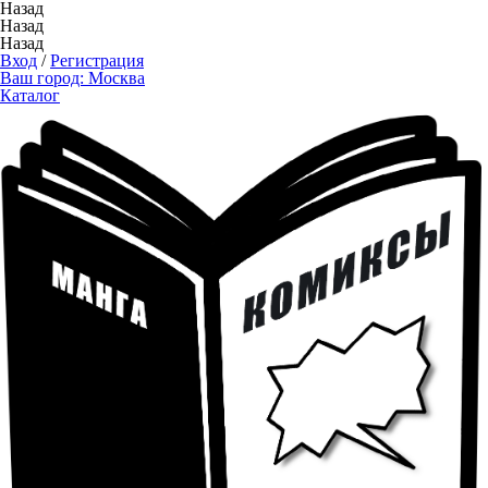
Назад
Назад
Назад
Вход
/
Регистрация
Ваш город:
Москва
Каталог