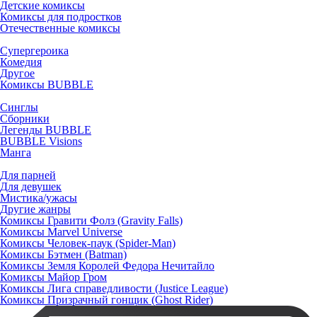
Детские комиксы
Комиксы для подростков
Отечественные комиксы
Супергероика
Комедия
Другое
Комиксы BUBBLE
Синглы
Сборники
Легенды BUBBLE
BUBBLE Visions
Манга
Для парней
Для девушек
Мистика/ужасы
Другие жанры
Комиксы Гравити Фолз (Gravity Falls)
Комиксы Marvel Universe
Комиксы Человек-паук (Spider-Man)
Комиксы Бэтмен (Batman)
Комиксы Земля Королей Федора Нечитайло
Комиксы Майор Гром
Комиксы Лига справедливости (Justice League)
Комиксы Призрачный гонщик (Ghost Rider)