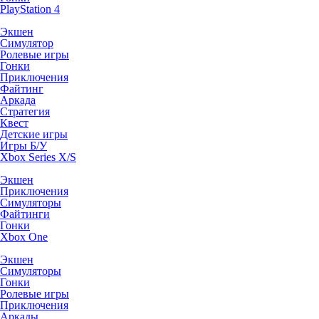
PlayStation 4
Экшен
Симулятор
Ролевые игры
Гонки
Приключения
Файтинг
Аркада
Стратегия
Квест
Детские игры
Игры Б/У
Xbox Series X/S
Экшен
Приключения
Симуляторы
Файтинги
Гонки
Xbox One
Экшен
Симуляторы
Гонки
Ролевые игры
Приключения
Аркады