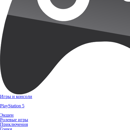
Игры и консоли
PlayStation 5
Экшен
Ролевые игры
Приключения
Гонки