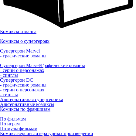
Комиксы и манга
Комиксы о супергероях
Супергерои Marvel
- графические романы
Супергерои Marvel/Графические романы
- серии о персонажах
- синглы
Супергерои DC
- графические романы
- серии о персонажах
- синглы
Альтернативная супергероика
Альтернативные комиксы
Комиксы по франшизам
По фильмам
По играм
По мультфильмам
Комикс-версии литературных произведений