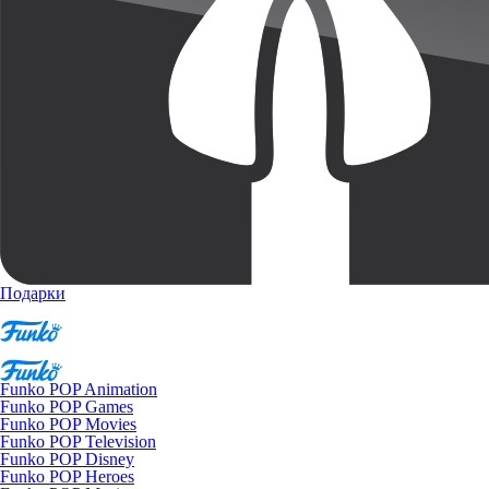
Подарки
Funko POP Animation
Funko POP Games
Funko POP Movies
Funko POP Television
Funko POP Disney
Funko POP Heroes