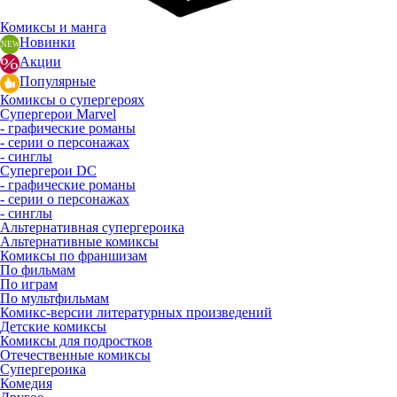
Комиксы и манга
Новинки
Акции
Популярные
Комиксы о супергероях
Супергерои Marvel
- графические романы
- серии о персонажах
- синглы
Супергерои DC
- графические романы
- серии о персонажах
- синглы
Альтернативная супергероика
Альтернативные комиксы
Комиксы по франшизам
По фильмам
По играм
По мультфильмам
Комикс-версии литературных произведений
Детские комиксы
Комиксы для подростков
Отечественные комиксы
Супергероика
Комедия