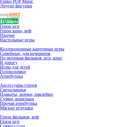
Funko POP Music
Другие фигурки
Герои игр
Герои кино, м/ф
Прочие
Настольные игры
Коллекционные карточные игры
Семейные, для вечеринок
По мотивам фильмов, игр, книг
В дорогу
Игры для детей
Головоломки
Атрибутика
Аксессуары героев
Светильники
Плакаты, значки, наклейки
Сумки, кошельки
Прочая атрибутика
Мягкие игрушки
Герои фильмов, м/ф
Герои игр
Символ года