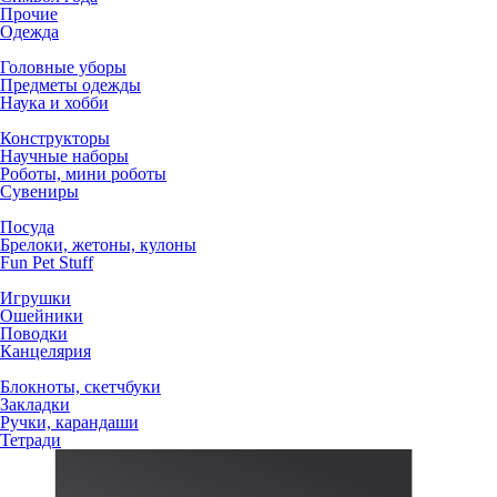
Прочие
Одежда
Головные уборы
Предметы одежды
Наука и хобби
Конструкторы
Научные наборы
Роботы, мини роботы
Сувениры
Посуда
Брелоки, жетоны, кулоны
Fun Pet Stuff
Игрушки
Ошейники
Поводки
Канцелярия
Блокноты, скетчбуки
Закладки
Ручки, карандаши
Тетради