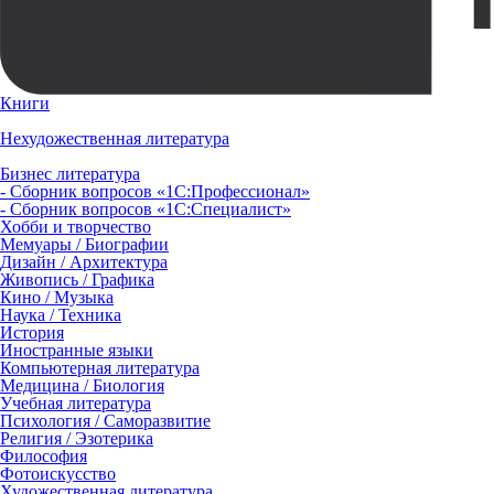
Книги
Нехудожественная литература
Бизнес литература
- Сборник вопросов «1С:Профессионал»
- Сборник вопросов «1С:Специалист»
Хобби и творчество
Мемуары / Биографии
Дизайн / Архитектура
Живопись / Графика
Кино / Музыка
Наука / Техника
История
Иностранные языки
Компьютерная литература
Медицина / Биология
Учебная литература
Психология / Саморазвитие
Религия / Эзотерика
Философия
Фотоискусство
Художественная литература