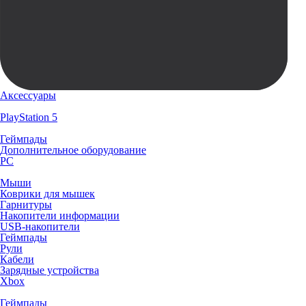
Аксессуары
PlayStation 5
Геймпады
Дополнительное оборудование
PC
Мыши
Коврики для мышек
Гарнитуры
Накопители информации
USB-накопители
Геймпады
Рули
Кабели
Зарядные устройства
Xbox
Геймпады