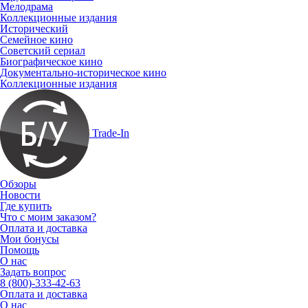
Мелодрама
Коллекционные издания
Исторический
Семейное кино
Советский сериал
Биографическое кино
Документально-историческое кино
Коллекционные издания
Trade-In
Обзоры
Новости
Где купить
Что с моим заказом?
Оплата и доставка
Мои бонусы
Помощь
О нас
Задать вопрос
8 (800)-333-42-63
Оплата и доставка
О нас