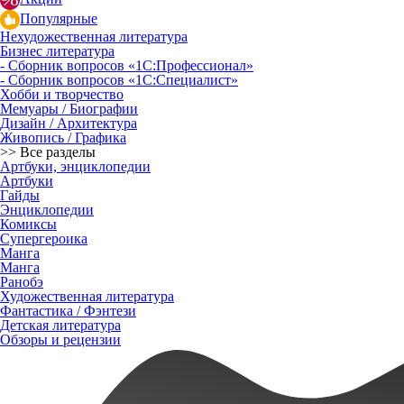
Популярные
Нехудожественная литература
Бизнес литература
- Сборник вопросов «1С:Профессионал»
- Сборник вопросов «1С:Специалист»
Хобби и творчество
Мемуары / Биографии
Дизайн / Архитектура
Живопись / Графика
>> Все разделы
Артбуки, энциклопедии
Артбуки
Гайды
Энциклопедии
Комиксы
Супергероика
Манга
Манга
Ранобэ
Художественная литература
Фантастика / Фэнтези
Детская литература
Обзоры и рецензии