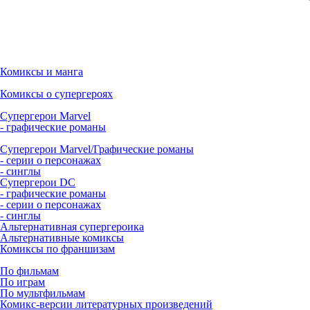
Комиксы и манга
Комиксы о супергероях
Супергерои Marvel
- графические романы
Супергерои Marvel/Графические романы
- серии о персонажах
- синглы
Супергерои DC
- графические романы
- серии о персонажах
- синглы
Альтернативная супергероика
Альтернативные комиксы
Комиксы по франшизам
По фильмам
По играм
По мультфильмам
Комикс-версии литературных произведений