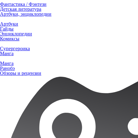
Фантастика / Фэнтези
Детская литература
Артбуки, энциклопедии
Артбуки
Гайды
Энциклопедии
Комиксы
Супергероика
Манга
Манга
Ранобэ
Обзоры и рецензии