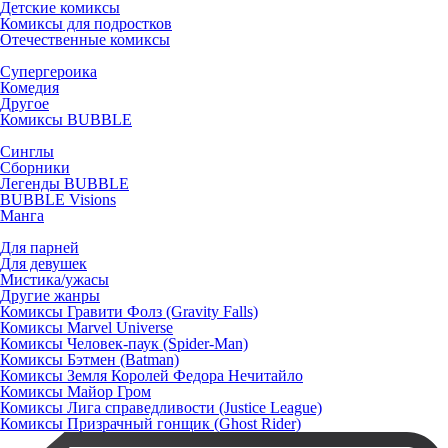
Детские комиксы
Комиксы для подростков
Отечественные комиксы
Супергероика
Комедия
Другое
Комиксы BUBBLE
Синглы
Сборники
Легенды BUBBLE
BUBBLE Visions
Манга
Для парней
Для девушек
Мистика/ужасы
Другие жанры
Комиксы Гравити Фолз (Gravity Falls)
Комиксы Marvel Universe
Комиксы Человек-паук (Spider-Man)
Комиксы Бэтмен (Batman)
Комиксы Земля Королей Федора Нечитайло
Комиксы Майор Гром
Комиксы Лига справедливости (Justice League)
Комиксы Призрачный гонщик (Ghost Rider)