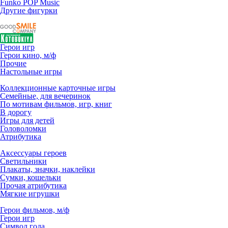
Funko POP Music
Другие фигурки
Герои игр
Герои кино, м/ф
Прочие
Настольные игры
Коллекционные карточные игры
Семейные, для вечеринок
По мотивам фильмов, игр, книг
В дорогу
Игры для детей
Головоломки
Атрибутика
Аксессуары героев
Светильники
Плакаты, значки, наклейки
Сумки, кошельки
Прочая атрибутика
Мягкие игрушки
Герои фильмов, м/ф
Герои игр
Символ года