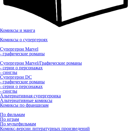
Комиксы и манга
Комиксы о супергероях
Супергерои Marvel
- графические романы
Супергерои Marvel/Графические романы
- серии о персонажах
- синглы
Супергерои DC
- графические романы
- серии о персонажах
- синглы
Альтернативная супергероика
Альтернативные комиксы
Комиксы по франшизам
По фильмам
По играм
По мультфильмам
Комикс-версии литературных произведений