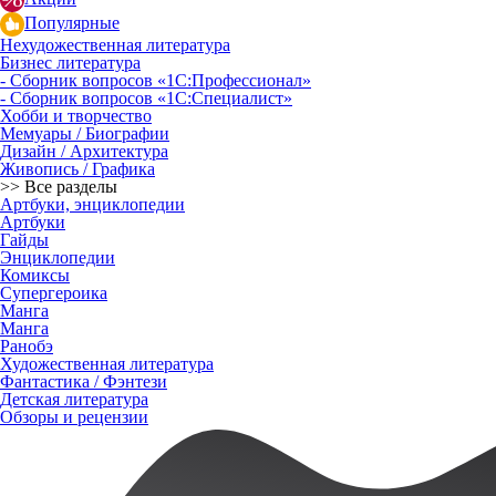
Популярные
Нехудожественная литература
Бизнес литература
- Сборник вопросов «1С:Профессионал»
- Сборник вопросов «1С:Специалист»
Хобби и творчество
Мемуары / Биографии
Дизайн / Архитектура
Живопись / Графика
>> Все разделы
Артбуки, энциклопедии
Артбуки
Гайды
Энциклопедии
Комиксы
Супергероика
Манга
Манга
Ранобэ
Художественная литература
Фантастика / Фэнтези
Детская литература
Обзоры и рецензии