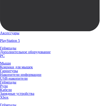
Аксессуары
PlayStation 5
Геймпады
Дополнительное оборудование
PC
Мыши
Коврики для мышек
Гарнитуры
Накопители информации
USB-накопители
Геймпады
Рули
Кабели
Зарядные устройства
Xbox
Геймпады