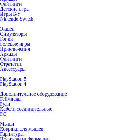
Файтинги
Детские игры
Игры Б/У
Nintendo Switch
Экшен
Симуляторы
Гонки
Ролевые игры
Приключения
Аркады
Файтинги
Стратегии
Аксессуары
PlayStation 5
PlayStation 4
Дополнительное оборудование
Геймпады
Рули
Кабели соединительные
PC
Мыши
Коврики для мышек
Гарнитуры
Носители информации