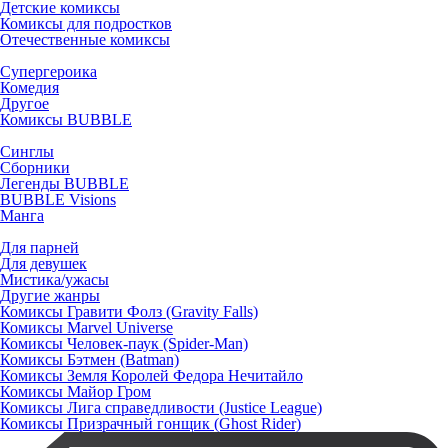
Детские комиксы
Комиксы для подростков
Отечественные комиксы
Супергероика
Комедия
Другое
Комиксы BUBBLE
Синглы
Сборники
Легенды BUBBLE
BUBBLE Visions
Манга
Для парней
Для девушек
Мистика/ужасы
Другие жанры
Комиксы Гравити Фолз (Gravity Falls)
Комиксы Marvel Universe
Комиксы Человек-паук (Spider-Man)
Комиксы Бэтмен (Batman)
Комиксы Земля Королей Федора Нечитайло
Комиксы Майор Гром
Комиксы Лига справедливости (Justice League)
Комиксы Призрачный гонщик (Ghost Rider)