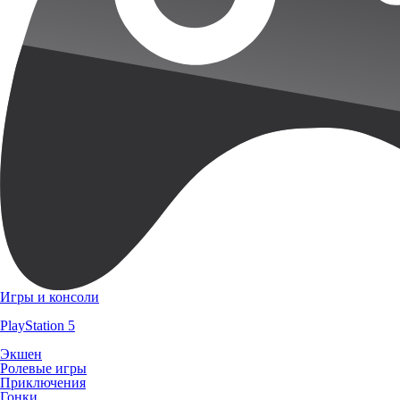
Игры и консоли
PlayStation 5
Экшен
Ролевые игры
Приключения
Гонки