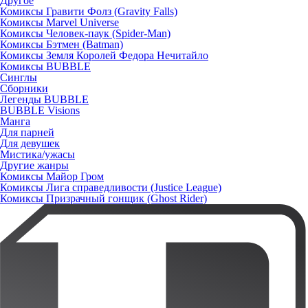
Другое
Комиксы Гравити Фолз (Gravity Falls)
Комиксы Marvel Universe
Комиксы Человек-паук (Spider-Man)
Комиксы Бэтмен (Batman)
Комиксы Земля Королей Федора Нечитайло
Комиксы BUBBLE
Синглы
Сборники
Легенды BUBBLE
BUBBLE Visions
Манга
Для парней
Для девушек
Мистика/ужасы
Другие жанры
Комиксы Майор Гром
Комиксы Лига справедливости (Justice League)
Комиксы Призрачный гонщик (Ghost Rider)