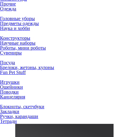
Прочие
Одежда
Головные уборы
Предметы одежды
Наука и хобби
Конструкторы
Научные наборы
Роботы, мини роботы
Сувениры
Посуда
Брелоки, жетоны, кулоны
Fun Pet Stuff
Игрушки
Ошейники
Поводки
Канцелярия
Блокноты, скетчбуки
Закладки
Ручки, карандаши
Тетради