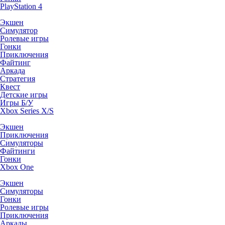
PlayStation 4
Экшен
Симулятор
Ролевые игры
Гонки
Приключения
Файтинг
Аркада
Стратегия
Квест
Детские игры
Игры Б/У
Xbox Series X/S
Экшен
Приключения
Симуляторы
Файтинги
Гонки
Xbox One
Экшен
Симуляторы
Гонки
Ролевые игры
Приключения
Аркады