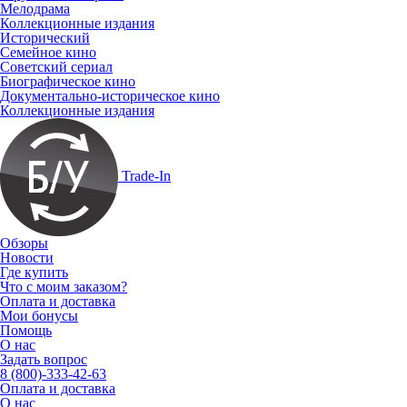
Мелодрама
Коллекционные издания
Исторический
Семейное кино
Советский сериал
Биографическое кино
Документально-историческое кино
Коллекционные издания
Trade-In
Обзоры
Новости
Где купить
Что с моим заказом?
Оплата и доставка
Мои бонусы
Помощь
О нас
Задать вопрос
8 (800)-333-42-63
Оплата и доставка
О нас