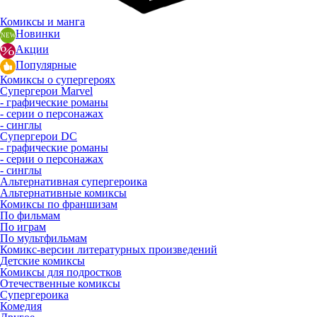
Комиксы и манга
Новинки
Акции
Популярные
Комиксы о супергероях
Супергерои Marvel
- графические романы
- серии о персонажах
- синглы
Супергерои DC
- графические романы
- серии о персонажах
- синглы
Альтернативная супергероика
Альтернативные комиксы
Комиксы по франшизам
По фильмам
По играм
По мультфильмам
Комикс-версии литературных произведений
Детские комиксы
Комиксы для подростков
Отечественные комиксы
Супергероика
Комедия