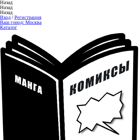
Назад
Назад
Назад
Вход
/
Регистрация
Ваш город:
Москва
Каталог