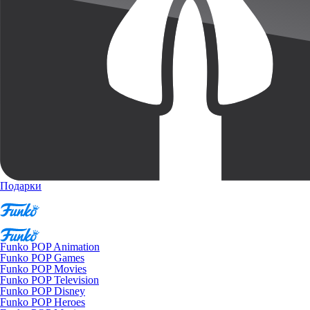
Подарки
Funko POP Animation
Funko POP Games
Funko POP Movies
Funko POP Television
Funko POP Disney
Funko POP Heroes