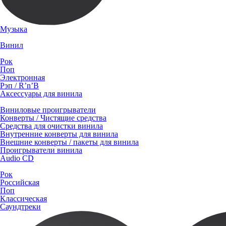
Музыка
Винил
Рок
Поп
Электронная
Рэп / R’n’B
Аксессуары для винила
Виниловые проигрыватели
Конверты / Чистящие средства
Средства для очистки винила
Внутренние конверты для винила
Внешние конверты / пакеты для винила
Проигрыватели винила
Audio CD
Рок
Российская
Поп
Классическая
Саундтреки