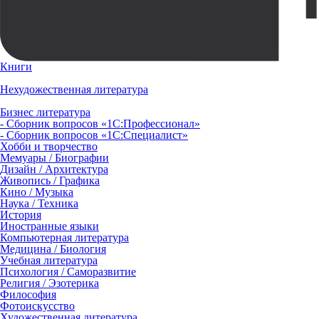
Книги
Нехудожественная литература
Бизнес литература
- Сборник вопросов «1С:Профессионал»
- Сборник вопросов «1С:Специалист»
Хобби и творчество
Мемуары / Биографии
Дизайн / Архитектура
Живопись / Графика
Кино / Музыка
Наука / Техника
История
Иностранные языки
Компьютерная литература
Медицина / Биология
Учебная литература
Психология / Саморазвитие
Религия / Эзотерика
Философия
Фотоискусство
Художественная литература