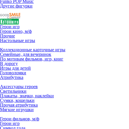
Funko POP Music
Другие фигурки
Герои игр
Герои кино, м/ф
Прочие
Настольные игры
Коллекционные карточные игры
Семейные, для вечеринок
По мотивам фильмов, игр, книг
В дорогу
Игры для детей
Головоломки
Атрибутика
Аксессуары героев
Светильники
Плакаты, значки, наклейки
Сумки, кошельки
Прочая атрибутика
Мягкие игрушки
Герои фильмов, м/ф
Герои игр
Символ года