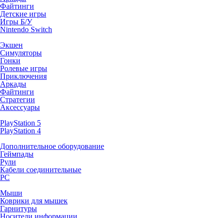
Файтинги
Детские игры
Игры Б/У
Nintendo Switch
Экшен
Симуляторы
Гонки
Ролевые игры
Приключения
Аркады
Файтинги
Стратегии
Аксессуары
PlayStation 5
PlayStation 4
Дополнительное оборудование
Геймпады
Рули
Кабели соединительные
PC
Мыши
Коврики для мышек
Гарнитуры
Носители информации