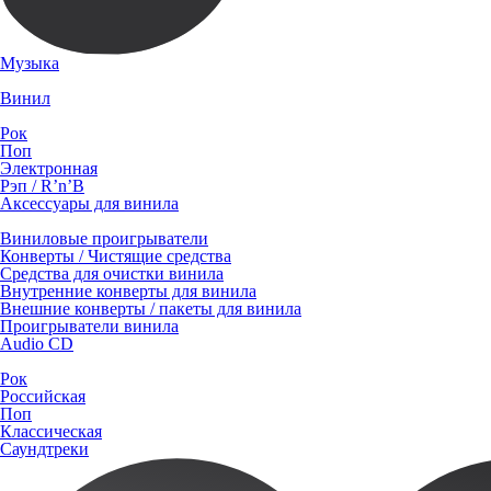
Музыка
Винил
Рок
Поп
Электронная
Рэп / R’n’B
Аксессуары для винила
Виниловые проигрыватели
Конверты / Чистящие средства
Средства для очистки винила
Внутренние конверты для винила
Внешние конверты / пакеты для винила
Проигрыватели винила
Audio CD
Рок
Российская
Поп
Классическая
Саундтреки