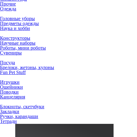
Прочие
Одежда
Головные уборы
Предметы одежды
Наука и хобби
Конструкторы
Научные наборы
Роботы, мини роботы
Сувениры
Посуда
Брелоки, жетоны, кулоны
Fun Pet Stuff
Игрушки
Ошейники
Поводки
Канцелярия
Блокноты, скетчбуки
Закладки
Ручки, карандаши
Тетради