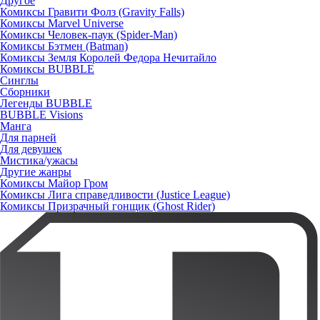
Другое
Комиксы Гравити Фолз (Gravity Falls)
Комиксы Marvel Universe
Комиксы Человек-паук (Spider-Man)
Комиксы Бэтмен (Batman)
Комиксы Земля Королей Федора Нечитайло
Комиксы BUBBLE
Синглы
Сборники
Легенды BUBBLE
BUBBLE Visions
Манга
Для парней
Для девушек
Мистика/ужасы
Другие жанры
Комиксы Майор Гром
Комиксы Лига справедливости (Justice League)
Комиксы Призрачный гонщик (Ghost Rider)