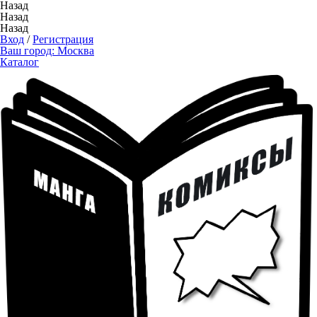
Назад
Назад
Назад
Вход
/
Регистрация
Ваш город:
Москва
Каталог