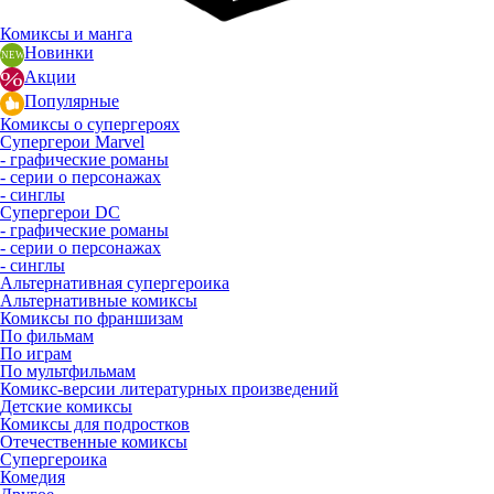
Комиксы и манга
Новинки
Акции
Популярные
Комиксы о супергероях
Супергерои Marvel
- графические романы
- серии о персонажах
- синглы
Супергерои DC
- графические романы
- серии о персонажах
- синглы
Альтернативная супергероика
Альтернативные комиксы
Комиксы по франшизам
По фильмам
По играм
По мультфильмам
Комикс-версии литературных произведений
Детские комиксы
Комиксы для подростков
Отечественные комиксы
Супергероика
Комедия