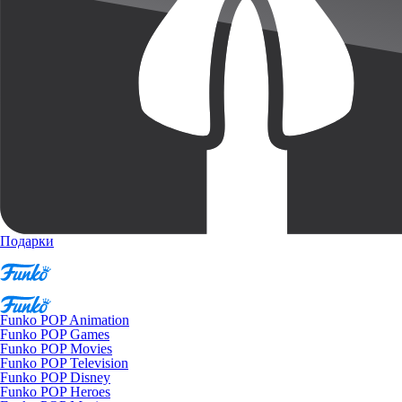
Подарки
Funko POP Animation
Funko POP Games
Funko POP Movies
Funko POP Television
Funko POP Disney
Funko POP Heroes