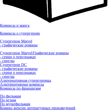
Комиксы и манга
Комиксы о супергероях
Супергерои Marvel
- графические романы
Супергерои Marvel/Графические романы
- серии о персонажах
- синглы
Супергерои DC
- графические романы
- серии о персонажах
- синглы
Альтернативная супергероика
Альтернативные комиксы
Комиксы по франшизам
По фильмам
По играм
По мультфильмам
Комикс-версии литературных произведений