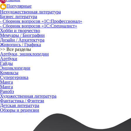
Популярные
Нехудожественная литература
Бизнес литература
- Сборник вопросов «1С:Профессионал»
- Сборник вопросов «1С:Специалист»
Хобби и творчество
Мемуары / Биографии
Дизайн / Архитектура
Живопись / Графика
>> Все разделы
Артбуки, энциклопедии
Артбуки
Гайды
Энциклопедии
Комиксы
Супергероика
Манга
Манга
Ранобэ
Художественная литература
Фантастика / Фэнтези
Детская литература
Обзоры и рецензии