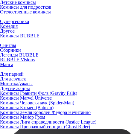
Детские комиксы
Комиксы для подростков
Отечественные комиксы
Супергероика
Комедия
Другое
Комиксы BUBBLE
Синглы
Сборники
Легенды BUBBLE
BUBBLE Visions
Манга
Для парней
Для девушек
Мистика/ужасы
Другие жанры
Комиксы Гравити Фолз (Gravity Falls)
Комиксы Marvel Universe
Комиксы Человек-паук (Spider-Man)
Комиксы Бэтмен (Batman)
Комиксы Земля Королей Федора Нечитайло
Комиксы Майор Гром
Комиксы Лига справедливости (Justice League)
Комиксы Призрачный гонщик (Ghost Rider)