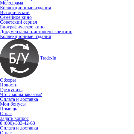
Мелодрама
Коллекционные издания
Исторический
Семейное кино
Советский сериал
Биографическое кино
Документально-историческое кино
Коллекционные издания
Trade-In
Обзоры
Новости
Где купить
Что с моим заказом?
Оплата и доставка
Мои бонусы
Помощь
О нас
Задать вопрос
8 (800)-333-42-63
Оплата и доставка
О нас