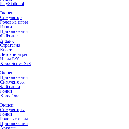
PlayStation 4
Экшен
Симулятор
Ролевые игры
Гонки
Приключения
Файтинг
Аркада
Стратегия
Квест
Детские игры
Игры Б/У
Xbox Series X/S
Экшен
Приключения
Симуляторы
Файтинги
Гонки
Xbox One
Экшен
Симуляторы
Гонки
Ролевые игры
Приключения
Аркады