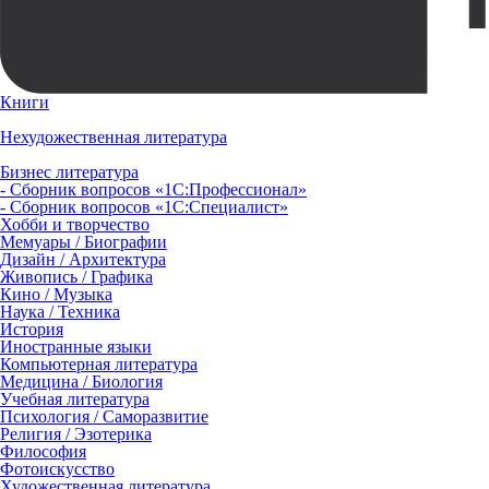
Книги
Нехудожественная литература
Бизнес литература
- Сборник вопросов «1С:Профессионал»
- Сборник вопросов «1С:Специалист»
Хобби и творчество
Мемуары / Биографии
Дизайн / Архитектура
Живопись / Графика
Кино / Музыка
Наука / Техника
История
Иностранные языки
Компьютерная литература
Медицина / Биология
Учебная литература
Психология / Саморазвитие
Религия / Эзотерика
Философия
Фотоискусство
Художественная литература