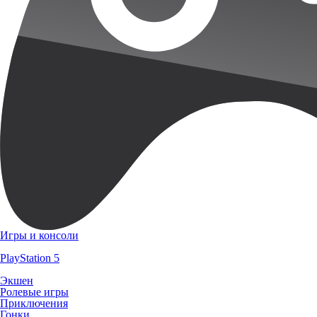
Игры и консоли
PlayStation 5
Экшен
Ролевые игры
Приключения
Гонки