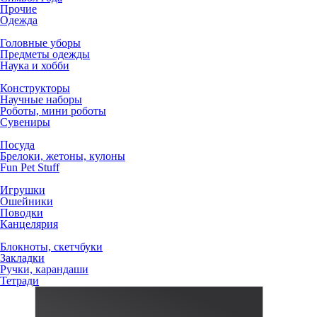
Прочие
Одежда
Головные уборы
Предметы одежды
Наука и хобби
Конструкторы
Научные наборы
Роботы, мини роботы
Сувениры
Посуда
Брелоки, жетоны, кулоны
Fun Pet Stuff
Игрушки
Ошейники
Поводки
Канцелярия
Блокноты, скетчбуки
Закладки
Ручки, карандаши
Тетради