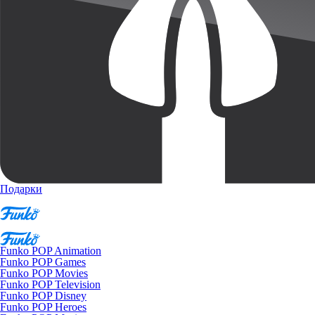
Подарки
Funko POP Animation
Funko POP Games
Funko POP Movies
Funko POP Television
Funko POP Disney
Funko POP Heroes