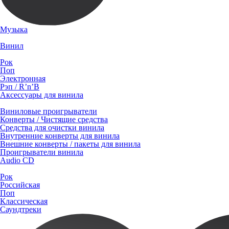
Музыка
Винил
Рок
Поп
Электронная
Рэп / R’n’B
Аксессуары для винила
Виниловые проигрыватели
Конверты / Чистящие средства
Средства для очистки винила
Внутренние конверты для винила
Внешние конверты / пакеты для винила
Проигрыватели винила
Audio CD
Рок
Российская
Поп
Классическая
Саундтреки