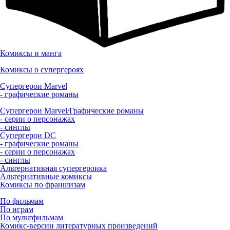
Комиксы и манга
Комиксы о супергероях
Супергерои Marvel
- графические романы
Супергерои Marvel/Графические романы
- серии о персонажах
- синглы
Супергерои DC
- графические романы
- серии о персонажах
- синглы
Альтернативная супергероика
Альтернативные комиксы
Комиксы по франшизам
По фильмам
По играм
По мультфильмам
Комикс-версии литературных произведений