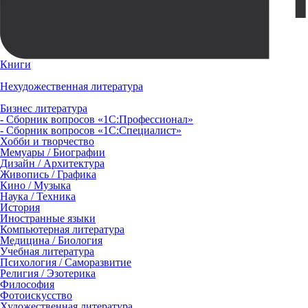
Книги
Нехудожественная литература
Бизнес литература
- Сборник вопросов «1С:Профессионал»
- Сборник вопросов «1С:Специалист»
Хобби и творчество
Мемуары / Биографии
Дизайн / Архитектура
Живопись / Графика
Кино / Музыка
Наука / Техника
История
Иностранные языки
Компьютерная литература
Медицина / Биология
Учебная литература
Психология / Саморазвитие
Религия / Эзотерика
Философия
Фотоискусство
Художественная литература