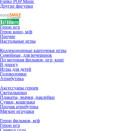
Funko POP Music
Другие фигурки
Герои игр
Герои кино, м/ф
Прочие
Настольные игры
Коллекционные карточные игры
Семейные, для вечеринок
По мотивам фильмов, игр, книг
В дорогу
Игры для детей
Головоломки
Атрибутика
Аксессуары героев
Светильники
Плакаты, значки, наклейки
Сумки, кошельки
Прочая атрибутика
Мягкие игрушки
Герои фильмов, м/ф
Герои игр
Символ года