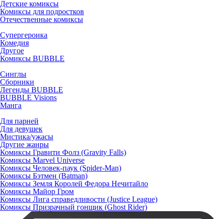
Детские комиксы
Комиксы для подростков
Отечественные комиксы
Супергероика
Комедия
Другое
Комиксы BUBBLE
Синглы
Сборники
Легенды BUBBLE
BUBBLE Visions
Манга
Для парней
Для девушек
Мистика/ужасы
Другие жанры
Комиксы Гравити Фолз (Gravity Falls)
Комиксы Marvel Universe
Комиксы Человек-паук (Spider-Man)
Комиксы Бэтмен (Batman)
Комиксы Земля Королей Федора Нечитайло
Комиксы Майор Гром
Комиксы Лига справедливости (Justice League)
Комиксы Призрачный гонщик (Ghost Rider)