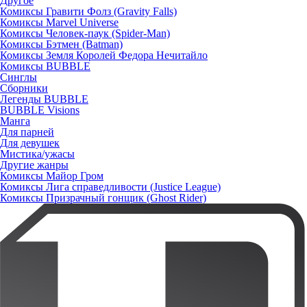
Другое
Комиксы Гравити Фолз (Gravity Falls)
Комиксы Marvel Universe
Комиксы Человек-паук (Spider-Man)
Комиксы Бэтмен (Batman)
Комиксы Земля Королей Федора Нечитайло
Комиксы BUBBLE
Синглы
Сборники
Легенды BUBBLE
BUBBLE Visions
Манга
Для парней
Для девушек
Мистика/ужасы
Другие жанры
Комиксы Майор Гром
Комиксы Лига справедливости (Justice League)
Комиксы Призрачный гонщик (Ghost Rider)