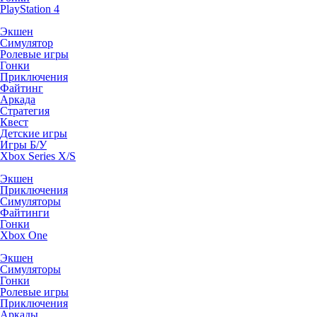
PlayStation 4
Экшен
Симулятор
Ролевые игры
Гонки
Приключения
Файтинг
Аркада
Стратегия
Квест
Детские игры
Игры Б/У
Xbox Series X/S
Экшен
Приключения
Симуляторы
Файтинги
Гонки
Xbox One
Экшен
Симуляторы
Гонки
Ролевые игры
Приключения
Аркады