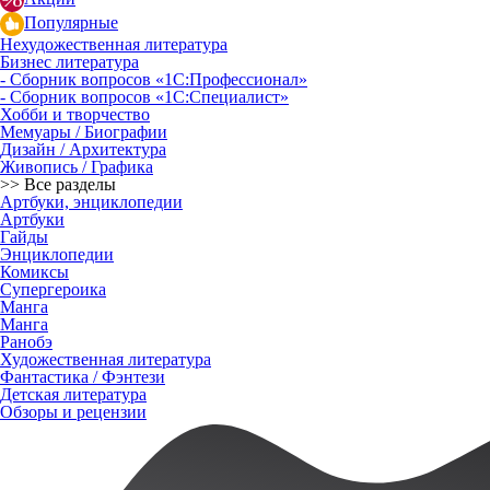
Популярные
Нехудожественная литература
Бизнес литература
- Сборник вопросов «1С:Профессионал»
- Сборник вопросов «1С:Специалист»
Хобби и творчество
Мемуары / Биографии
Дизайн / Архитектура
Живопись / Графика
>> Все разделы
Артбуки, энциклопедии
Артбуки
Гайды
Энциклопедии
Комиксы
Супергероика
Манга
Манга
Ранобэ
Художественная литература
Фантастика / Фэнтези
Детская литература
Обзоры и рецензии