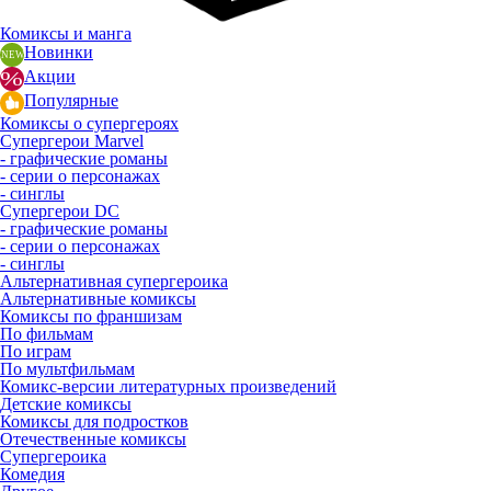
Комиксы и манга
Новинки
Акции
Популярные
Комиксы о супергероях
Супергерои Marvel
- графические романы
- серии о персонажах
- синглы
Супергерои DC
- графические романы
- серии о персонажах
- синглы
Альтернативная супергероика
Альтернативные комиксы
Комиксы по франшизам
По фильмам
По играм
По мультфильмам
Комикс-версии литературных произведений
Детские комиксы
Комиксы для подростков
Отечественные комиксы
Супергероика
Комедия