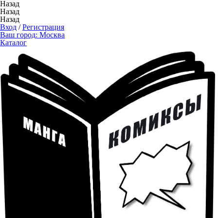
Назад
Назад
Назад
Вход
/
Регистрация
Ваш город:
Москва
Каталог