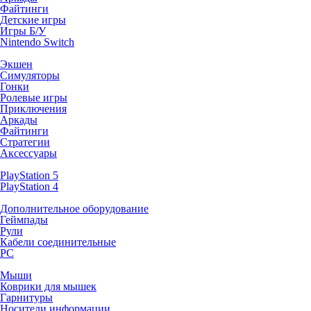
Файтинги
Детские игры
Игры Б/У
Nintendo Switch
Экшен
Симуляторы
Гонки
Ролевые игры
Приключения
Аркады
Файтинги
Стратегии
Аксессуары
PlayStation 5
PlayStation 4
Дополнительное оборудование
Геймпады
Рули
Кабели соединительные
PC
Мыши
Коврики для мышек
Гарнитуры
Носители информации