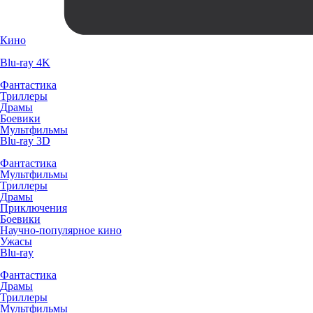
Кино
Blu-ray 4K
Фантастика
Триллеры
Драмы
Боевики
Мультфильмы
Blu-ray 3D
Фантастика
Мультфильмы
Триллеры
Драмы
Приключения
Боевики
Научно-популярное кино
Ужасы
Blu-ray
Фантастика
Драмы
Триллеры
Мультфильмы