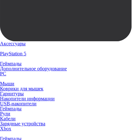
Аксессуары
PlayStation 5
Геймпады
Дополнительное оборудование
PC
Мыши
Коврики для мышек
Гарнитуры
Накопители информации
USB-накопители
Геймпады
Рули
Кабели
Зарядные устройства
Xbox
Геймпады