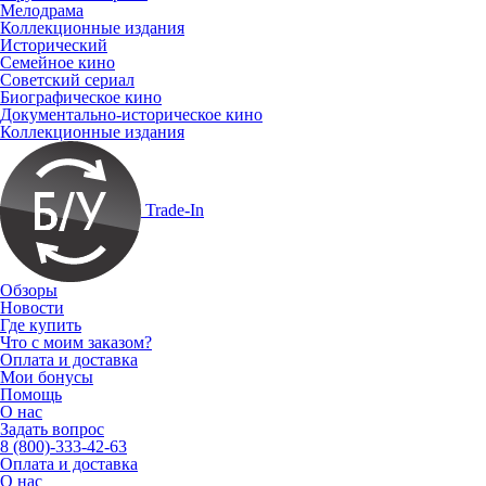
Мелодрама
Коллекционные издания
Исторический
Семейное кино
Советский сериал
Биографическое кино
Документально-историческое кино
Коллекционные издания
Trade-In
Обзоры
Новости
Где купить
Что с моим заказом?
Оплата и доставка
Мои бонусы
Помощь
О нас
Задать вопрос
8 (800)-333-42-63
Оплата и доставка
О нас