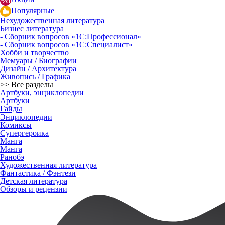
Популярные
Нехудожественная литература
Бизнес литература
- Сборник вопросов «1С:Профессионал»
- Сборник вопросов «1С:Специалист»
Хобби и творчество
Мемуары / Биографии
Дизайн / Архитектура
Живопись / Графика
>> Все разделы
Артбуки, энциклопедии
Артбуки
Гайды
Энциклопедии
Комиксы
Супергероика
Манга
Манга
Ранобэ
Художественная литература
Фантастика / Фэнтези
Детская литература
Обзоры и рецензии