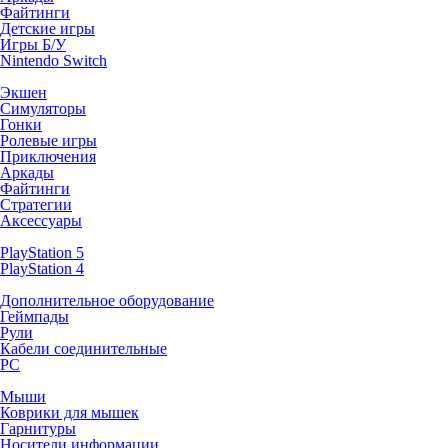
Файтинги
Детские игры
Игры Б/У
Nintendo Switch
Экшен
Симуляторы
Гонки
Ролевые игры
Приключения
Аркады
Файтинги
Стратегии
Аксессуары
PlayStation 5
PlayStation 4
Дополнительное оборудование
Геймпады
Рули
Кабели соединительные
PC
Мыши
Коврики для мышек
Гарнитуры
Носители информации