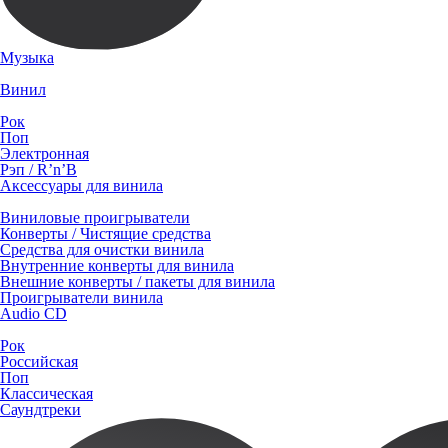
Музыка
Винил
Рок
Поп
Электронная
Рэп / R’n’B
Аксессуары для винила
Виниловые проигрыватели
Конверты / Чистящие средства
Средства для очистки винила
Внутренние конверты для винила
Внешние конверты / пакеты для винила
Проигрыватели винила
Audio CD
Рок
Российская
Поп
Классическая
Саундтреки