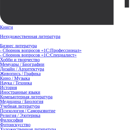
Книги
Нехудожественная литература
Бизнес литература
- Сборник вопросов «1С:Профессионал»
- Сборник вопросов «1С:Специалист»
Хобби и творчество
Мемуары / Биографии
Дизайн / Архитектура
Живопись / Графика
Кино / Музыка
Наука / Техника
История
Иностранные языки
Компьютерная литература
Медицина / Биология
Учебная литература
Психология / Саморазвитие
Религия / Эзотерика
Философия
Фотоискусство
Художественная литература