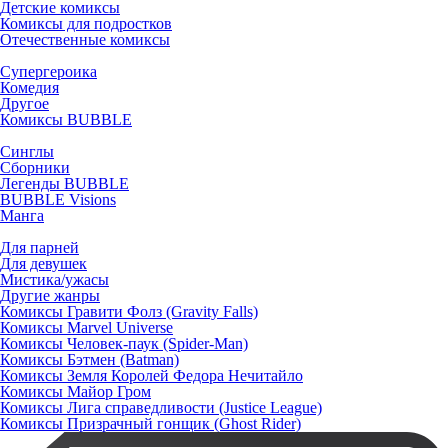
Детские комиксы
Комиксы для подростков
Отечественные комиксы
Супергероика
Комедия
Другое
Комиксы BUBBLE
Синглы
Сборники
Легенды BUBBLE
BUBBLE Visions
Манга
Для парней
Для девушек
Мистика/ужасы
Другие жанры
Комиксы Гравити Фолз (Gravity Falls)
Комиксы Marvel Universe
Комиксы Человек-паук (Spider-Man)
Комиксы Бэтмен (Batman)
Комиксы Земля Королей Федора Нечитайло
Комиксы Майор Гром
Комиксы Лига справедливости (Justice League)
Комиксы Призрачный гонщик (Ghost Rider)