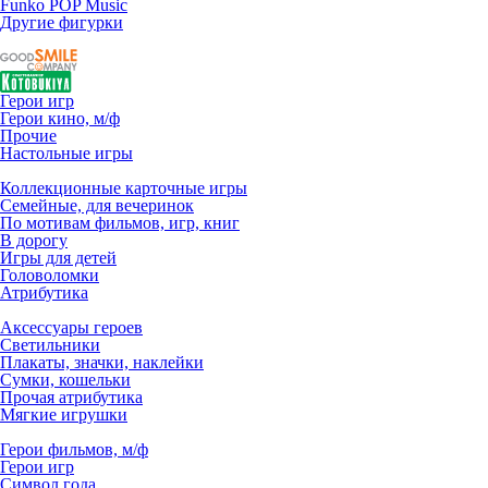
Funko POP Music
Другие фигурки
Герои игр
Герои кино, м/ф
Прочие
Настольные игры
Коллекционные карточные игры
Семейные, для вечеринок
По мотивам фильмов, игр, книг
В дорогу
Игры для детей
Головоломки
Атрибутика
Аксессуары героев
Светильники
Плакаты, значки, наклейки
Сумки, кошельки
Прочая атрибутика
Мягкие игрушки
Герои фильмов, м/ф
Герои игр
Символ года