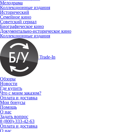
Мелодрама
Коллекционные издания
Исторический
Семейное кино
Советский сериал
Биографическое кино
Документально-историческое кино
Коллекционные издания
Trade-In
Обзоры
Новости
Где купить
Что с моим заказом?
Оплата и доставка
Мои бонусы
Помощь
О нас
Задать вопрос
8 (800)-333-42-63
Оплата и доставка
О нас