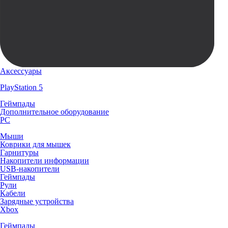
Аксессуары
PlayStation 5
Геймпады
Дополнительное оборудование
PC
Мыши
Коврики для мышек
Гарнитуры
Накопители информации
USB-накопители
Геймпады
Рули
Кабели
Зарядные устройства
Xbox
Геймпады