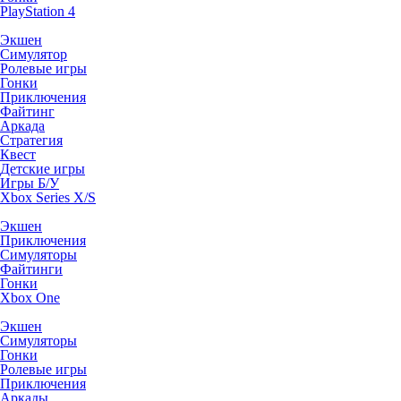
PlayStation 4
Экшен
Симулятор
Ролевые игры
Гонки
Приключения
Файтинг
Аркада
Стратегия
Квест
Детские игры
Игры Б/У
Xbox Series X/S
Экшен
Приключения
Симуляторы
Файтинги
Гонки
Xbox One
Экшен
Симуляторы
Гонки
Ролевые игры
Приключения
Аркады