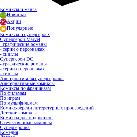
Комиксы и манга
Новинки
Акции
Популярные
Комиксы о супергероях
Супергерои Marvel
- графические романы
- серии о персонажах
- синглы
Супергерои DC
- графические романы
- серии о персонажах
- синглы
Альтернативная супергероика
Альтернативные комиксы
Комиксы по франшизам
По фильмам
По играм
По мультфильмам
Комикс-версии литературных произведений
Детские комиксы
Комиксы для подростков
Отечественные комиксы
Супергероика
Комедия