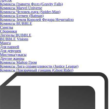
Другое
Комиксы Гравити Фолз (Gravity Falls)
Комиксы Marvel Universe
Комиксы Человек-паук (Spider-Man)
Комиксы Бэтмен (Batman)
Комиксы Земля Королей Федора Нечитайло
Комиксы BUBBLE
Синглы
Сборники
Легенды BUBBLE
BUBBLE Visions
Манга
Для парней
Для девушек
Мистика/ужасы
Другие жанры
Комиксы Майор Гром
Комиксы Лига справедливости (Justice League)
Комиксы Призрачный гонщик (Ghost Rider)