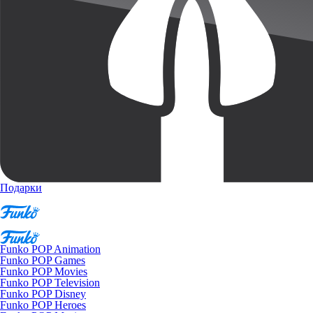
Подарки
Funko POP Animation
Funko POP Games
Funko POP Movies
Funko POP Television
Funko POP Disney
Funko POP Heroes