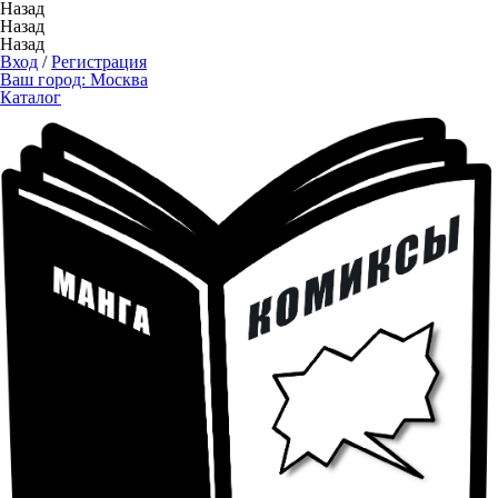
Назад
Назад
Назад
Вход
/
Регистрация
Ваш город:
Москва
Каталог