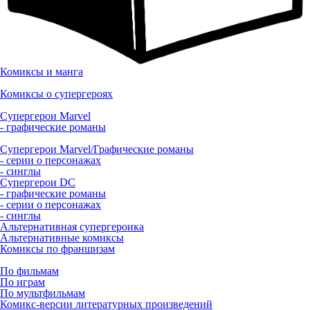
Комиксы и манга
Комиксы о супергероях
Супергерои Marvel
- графические романы
Супергерои Marvel/Графические романы
- серии о персонажах
- синглы
Супергерои DC
- графические романы
- серии о персонажах
- синглы
Альтернативная супергероика
Альтернативные комиксы
Комиксы по франшизам
По фильмам
По играм
По мультфильмам
Комикс-версии литературных произведений