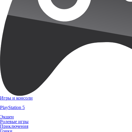
Игры и консоли
PlayStation 5
Экшен
Ролевые игры
Приключения
Гонки