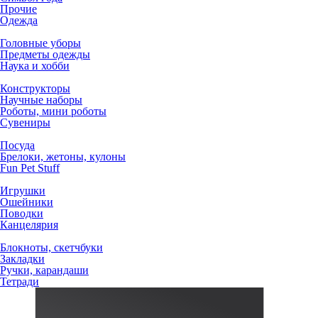
Прочие
Одежда
Головные уборы
Предметы одежды
Наука и хобби
Конструкторы
Научные наборы
Роботы, мини роботы
Сувениры
Посуда
Брелоки, жетоны, кулоны
Fun Pet Stuff
Игрушки
Ошейники
Поводки
Канцелярия
Блокноты, скетчбуки
Закладки
Ручки, карандаши
Тетради