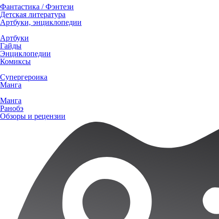
Фантастика / Фэнтези
Детская литература
Артбуки, энциклопедии
Артбуки
Гайды
Энциклопедии
Комиксы
Супергероика
Манга
Манга
Ранобэ
Обзоры и рецензии