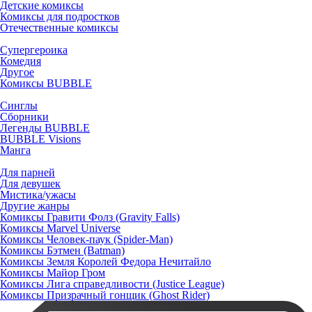
Детские комиксы
Комиксы для подростков
Отечественные комиксы
Супергероика
Комедия
Другое
Комиксы BUBBLE
Синглы
Сборники
Легенды BUBBLE
BUBBLE Visions
Манга
Для парней
Для девушек
Мистика/ужасы
Другие жанры
Комиксы Гравити Фолз (Gravity Falls)
Комиксы Marvel Universe
Комиксы Человек-паук (Spider-Man)
Комиксы Бэтмен (Batman)
Комиксы Земля Королей Федора Нечитайло
Комиксы Майор Гром
Комиксы Лига справедливости (Justice League)
Комиксы Призрачный гонщик (Ghost Rider)