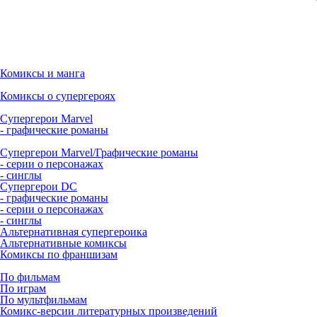
Комиксы и манга
Комиксы о супергероях
Супергерои Marvel
- графические романы
Супергерои Marvel/Графические романы
- серии о персонажах
- синглы
Супергерои DC
- графические романы
- серии о персонажах
- синглы
Альтернативная супергероика
Альтернативные комиксы
Комиксы по франшизам
По фильмам
По играм
По мультфильмам
Комикс-версии литературных произведений