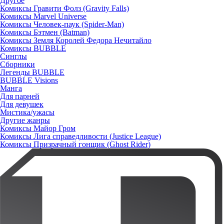
Другое
Комиксы Гравити Фолз (Gravity Falls)
Комиксы Marvel Universe
Комиксы Человек-паук (Spider-Man)
Комиксы Бэтмен (Batman)
Комиксы Земля Королей Федора Нечитайло
Комиксы BUBBLE
Синглы
Сборники
Легенды BUBBLE
BUBBLE Visions
Манга
Для парней
Для девушек
Мистика/ужасы
Другие жанры
Комиксы Майор Гром
Комиксы Лига справедливости (Justice League)
Комиксы Призрачный гонщик (Ghost Rider)