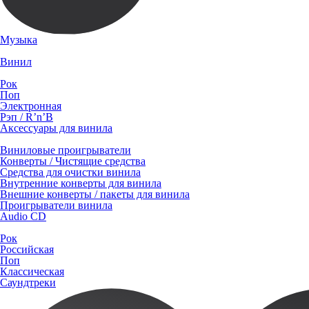
Музыка
Винил
Рок
Поп
Электронная
Рэп / R’n’B
Аксессуары для винила
Виниловые проигрыватели
Конверты / Чистящие средства
Средства для очистки винила
Внутренние конверты для винила
Внешние конверты / пакеты для винила
Проигрыватели винила
Audio CD
Рок
Российская
Поп
Классическая
Саундтреки