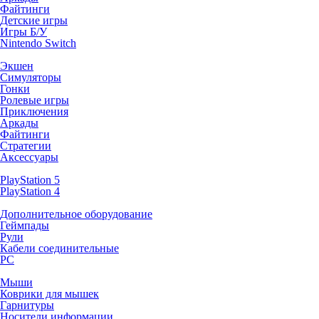
Файтинги
Детские игры
Игры Б/У
Nintendo Switch
Экшен
Симуляторы
Гонки
Ролевые игры
Приключения
Аркады
Файтинги
Стратегии
Аксессуары
PlayStation 5
PlayStation 4
Дополнительное оборудование
Геймпады
Рули
Кабели соединительные
PC
Мыши
Коврики для мышек
Гарнитуры
Носители информации