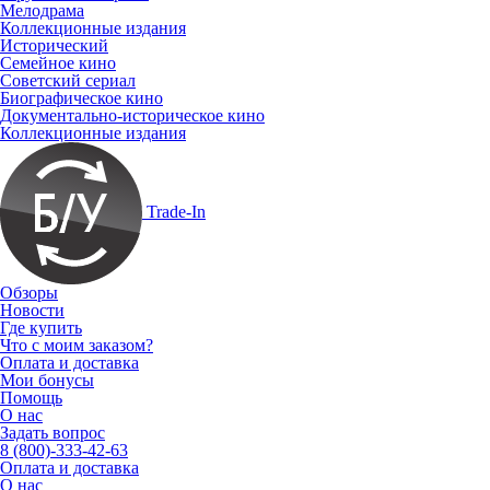
Мелодрама
Коллекционные издания
Исторический
Семейное кино
Советский сериал
Биографическое кино
Документально-историческое кино
Коллекционные издания
Trade-In
Обзоры
Новости
Где купить
Что с моим заказом?
Оплата и доставка
Мои бонусы
Помощь
О нас
Задать вопрос
8 (800)-333-42-63
Оплата и доставка
О нас