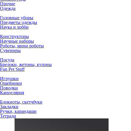
Прочие
Одежда
Головные уборы
Предметы одежды
Наука и хобби
Конструкторы
Научные наборы
Роботы, мини роботы
Сувениры
Посуда
Брелоки, жетоны, кулоны
Fun Pet Stuff
Игрушки
Ошейники
Поводки
Канцелярия
Блокноты, скетчбуки
Закладки
Ручки, карандаши
Тетради