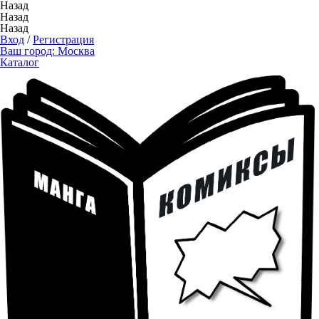
Назад
Назад
Назад
Вход
/
Регистрация
Ваш город:
Москва
Каталог