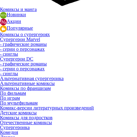
Комиксы и манга
Новинки
Акции
Популярные
Комиксы о супергероях
Супергерои Marvel
- графические романы
- серии о персонажах
- синглы
Супергерои DC
- графические романы
- серии о персонажах
- синглы
Альтернативная супергероика
Альтернативные комиксы
Комиксы по франшизам
По фильмам
По играм
По мультфильмам
Комикс-версии литературных произведений
Детские комиксы
Комиксы для подростков
Отечественные комиксы
Супергероика
Комедия