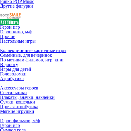
Funko POP Music
Другие фигурки
Герои игр
Герои кино, м/ф
Прочие
Настольные игры
Коллекционные карточные игры
Семейные, для вечеринок
По мотивам фильмов, игр, книг
В дорогу
Игры для детей
Головоломки
Атрибутика
Аксессуары героев
Светильники
Плакаты, значки, наклейки
Сумки, кошельки
Прочая атрибутика
Мягкие игрушки
Герои фильмов, м/ф
Герои игр
Символ года