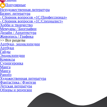
Популярные
Нехудожественная литература
Бизнес литература
- Сборник вопросов «1С:Профессионал»
- Сборник вопросов «1С:Специалист»
Хобби и творчество
Мемуары / Биографии
Дизайн / Архитектура
Живопись / Графика
>> Все разделы
Артбуки, энциклопедии
Артбуки
Гайды
Энциклопедии
Комиксы
Супергероика
Манга
Манга
Ранобэ
Художественная литература
Фантастика / Фэнтези
Детская литература
Обзоры и рецензии