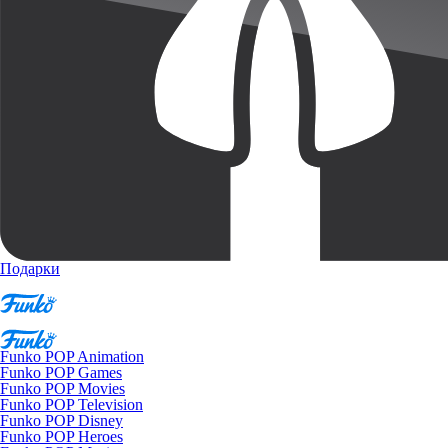
Подарки
Funko POP Animation
Funko POP Games
Funko POP Movies
Funko POP Television
Funko POP Disney
Funko POP Heroes