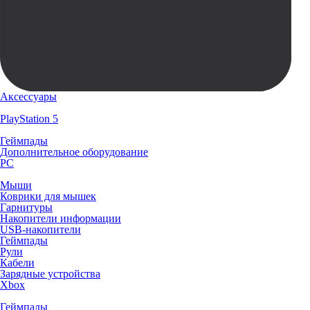
Аксессуары
PlayStation 5
Геймпады
Дополнительное оборудование
PC
Мыши
Коврики для мышек
Гарнитуры
Накопители информации
USB-накопители
Геймпады
Рули
Кабели
Зарядные устройства
Xbox
Геймпады