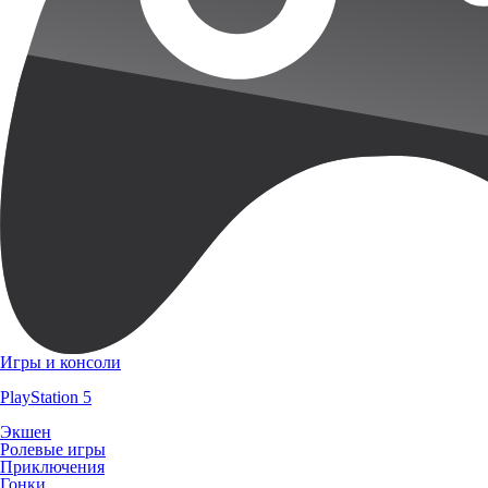
Игры и консоли
PlayStation 5
Экшен
Ролевые игры
Приключения
Гонки