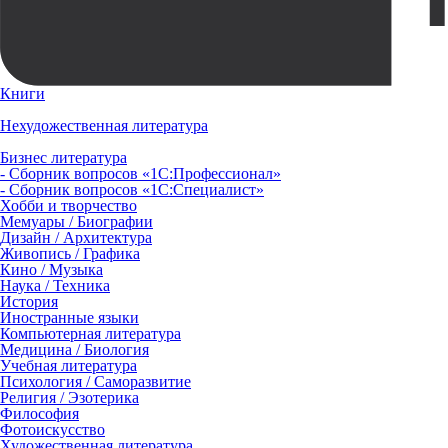
Книги
Нехудожественная литература
Бизнес литература
- Сборник вопросов «1С:Профессионал»
- Сборник вопросов «1С:Специалист»
Хобби и творчество
Мемуары / Биографии
Дизайн / Архитектура
Живопись / Графика
Кино / Музыка
Наука / Техника
История
Иностранные языки
Компьютерная литература
Медицина / Биология
Учебная литература
Психология / Саморазвитие
Религия / Эзотерика
Философия
Фотоискусство
Художественная литература