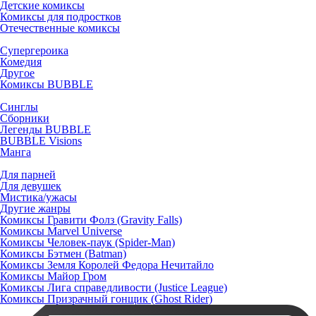
Детские комиксы
Комиксы для подростков
Отечественные комиксы
Супергероика
Комедия
Другое
Комиксы BUBBLE
Синглы
Сборники
Легенды BUBBLE
BUBBLE Visions
Манга
Для парней
Для девушек
Мистика/ужасы
Другие жанры
Комиксы Гравити Фолз (Gravity Falls)
Комиксы Marvel Universe
Комиксы Человек-паук (Spider-Man)
Комиксы Бэтмен (Batman)
Комиксы Земля Королей Федора Нечитайло
Комиксы Майор Гром
Комиксы Лига справедливости (Justice League)
Комиксы Призрачный гонщик (Ghost Rider)