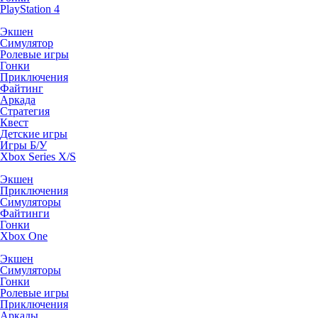
PlayStation 4
Экшен
Симулятор
Ролевые игры
Гонки
Приключения
Файтинг
Аркада
Стратегия
Квест
Детские игры
Игры Б/У
Xbox Series X/S
Экшен
Приключения
Симуляторы
Файтинги
Гонки
Xbox One
Экшен
Симуляторы
Гонки
Ролевые игры
Приключения
Аркады