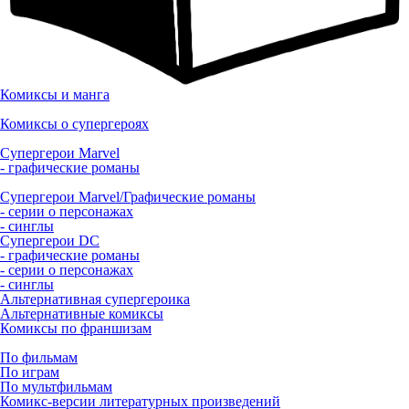
Комиксы и манга
Комиксы о супергероях
Супергерои Marvel
- графические романы
Супергерои Marvel/Графические романы
- серии о персонажах
- синглы
Супергерои DC
- графические романы
- серии о персонажах
- синглы
Альтернативная супергероика
Альтернативные комиксы
Комиксы по франшизам
По фильмам
По играм
По мультфильмам
Комикс-версии литературных произведений