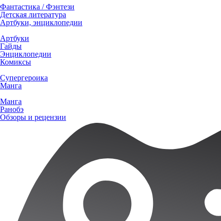
Фантастика / Фэнтези
Детская литература
Артбуки, энциклопедии
Артбуки
Гайды
Энциклопедии
Комиксы
Супергероика
Манга
Манга
Ранобэ
Обзоры и рецензии