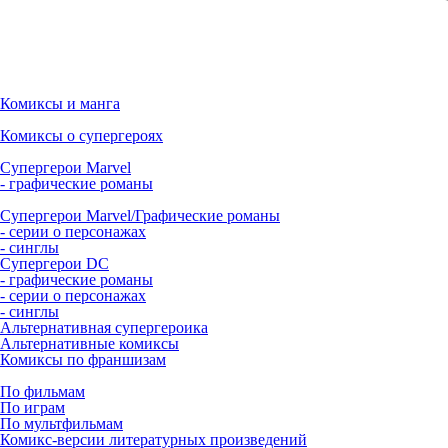
Комиксы и манга
Комиксы о супергероях
Супергерои Marvel
- графические романы
Супергерои Marvel/Графические романы
- серии о персонажах
- синглы
Супергерои DC
- графические романы
- серии о персонажах
- синглы
Альтернативная супергероика
Альтернативные комиксы
Комиксы по франшизам
По фильмам
По играм
По мультфильмам
Комикс-версии литературных произведений