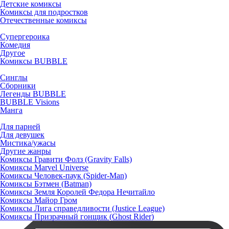
Детские комиксы
Комиксы для подростков
Отечественные комиксы
Супергероика
Комедия
Другое
Комиксы BUBBLE
Синглы
Сборники
Легенды BUBBLE
BUBBLE Visions
Манга
Для парней
Для девушек
Мистика/ужасы
Другие жанры
Комиксы Гравити Фолз (Gravity Falls)
Комиксы Marvel Universe
Комиксы Человек-паук (Spider-Man)
Комиксы Бэтмен (Batman)
Комиксы Земля Королей Федора Нечитайло
Комиксы Майор Гром
Комиксы Лига справедливости (Justice League)
Комиксы Призрачный гонщик (Ghost Rider)