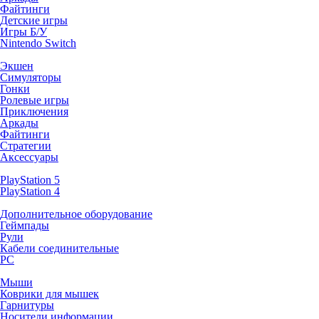
Файтинги
Детские игры
Игры Б/У
Nintendo Switch
Экшен
Симуляторы
Гонки
Ролевые игры
Приключения
Аркады
Файтинги
Стратегии
Аксессуары
PlayStation 5
PlayStation 4
Дополнительное оборудование
Геймпады
Рули
Кабели соединительные
PC
Мыши
Коврики для мышек
Гарнитуры
Носители информации