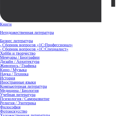
Книги
Нехудожественная литература
Бизнес литература
- Сборник вопросов «1С:Профессионал»
- Сборник вопросов «1С:Специалист»
Хобби и творчество
Мемуары / Биографии
Дизайн / Архитектура
Живопись / Графика
Кино / Музыка
Наука / Техника
История
Иностранные языки
Компьютерная литература
Медицина / Биология
Учебная литература
Психология / Саморазвитие
Религия / Эзотерика
Философия
Фотоискусство
Художественная литература