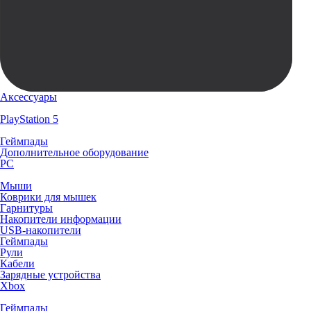
Аксессуары
PlayStation 5
Геймпады
Дополнительное оборудование
PC
Мыши
Коврики для мышек
Гарнитуры
Накопители информации
USB-накопители
Геймпады
Рули
Кабели
Зарядные устройства
Xbox
Геймпады