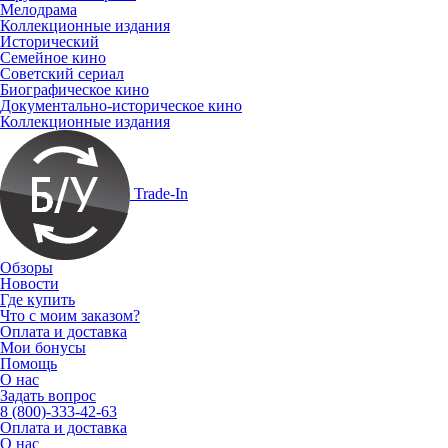
Мелодрама
Коллекционные издания
Исторический
Семейное кино
Советский сериал
Биографическое кино
Документально-историческое кино
Коллекционные издания
Trade-In
Обзоры
Новости
Где купить
Что с моим заказом?
Оплата и доставка
Мои бонусы
Помощь
О нас
Задать вопрос
8 (800)-333-42-63
Оплата и доставка
О нас