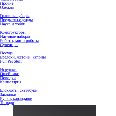
Прочие
Одежда
Головные уборы
Предметы одежды
Наука и хобби
Конструкторы
Научные наборы
Роботы, мини роботы
Сувениры
Посуда
Брелоки, жетоны, кулоны
Fun Pet Stuff
Игрушки
Ошейники
Поводки
Канцелярия
Блокноты, скетчбуки
Закладки
Ручки, карандаши
Тетради