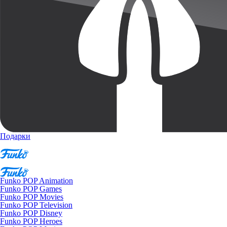
Подарки
Funko POP Animation
Funko POP Games
Funko POP Movies
Funko POP Television
Funko POP Disney
Funko POP Heroes