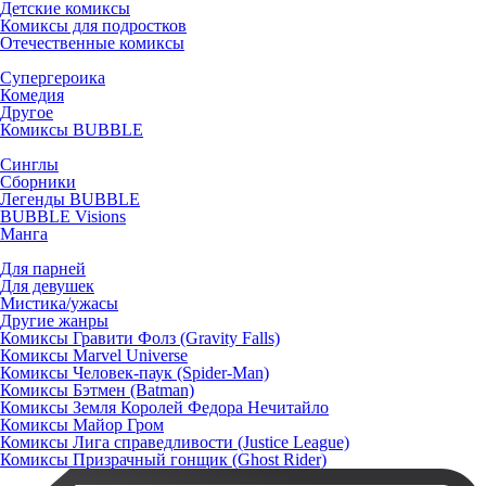
Детские комиксы
Комиксы для подростков
Отечественные комиксы
Супергероика
Комедия
Другое
Комиксы BUBBLE
Синглы
Сборники
Легенды BUBBLE
BUBBLE Visions
Манга
Для парней
Для девушек
Мистика/ужасы
Другие жанры
Комиксы Гравити Фолз (Gravity Falls)
Комиксы Marvel Universe
Комиксы Человек-паук (Spider-Man)
Комиксы Бэтмен (Batman)
Комиксы Земля Королей Федора Нечитайло
Комиксы Майор Гром
Комиксы Лига справедливости (Justice League)
Комиксы Призрачный гонщик (Ghost Rider)