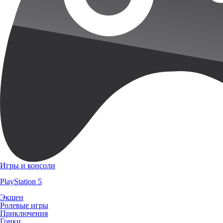
Игры и консоли
PlayStation 5
Экшен
Ролевые игры
Приключения
Гонки