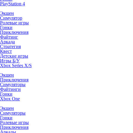
PlayStation 4
Экшен
Симулятор
Ролевые игры
Гонки
Приключения
Файтинг
Аркада
Стратегия
Квест
Детские игры
Игры Б/У
Xbox Series X/S
Экшен
Приключения
Симуляторы
Файтинги
Гонки
Xbox One
Экшен
Симуляторы
Гонки
Ролевые игры
Приключения
Аркады