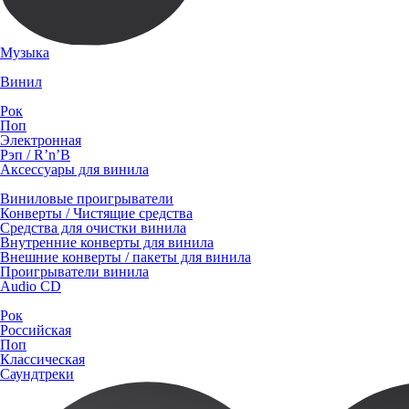
Музыка
Винил
Рок
Поп
Электронная
Рэп / R’n’B
Аксессуары для винила
Виниловые проигрыватели
Конверты / Чистящие средства
Средства для очистки винила
Внутренние конверты для винила
Внешние конверты / пакеты для винила
Проигрыватели винила
Audio CD
Рок
Российская
Поп
Классическая
Саундтреки