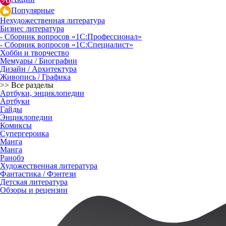
Популярные
Нехудожественная литература
Бизнес литература
- Сборник вопросов «1С:Профессионал»
- Сборник вопросов «1С:Специалист»
Хобби и творчество
Мемуары / Биографии
Дизайн / Архитектура
Живопись / Графика
>> Все разделы
Артбуки, энциклопедии
Артбуки
Гайды
Энциклопедии
Комиксы
Супергероика
Манга
Манга
Ранобэ
Художественная литература
Фантастика / Фэнтези
Детская литература
Обзоры и рецензии