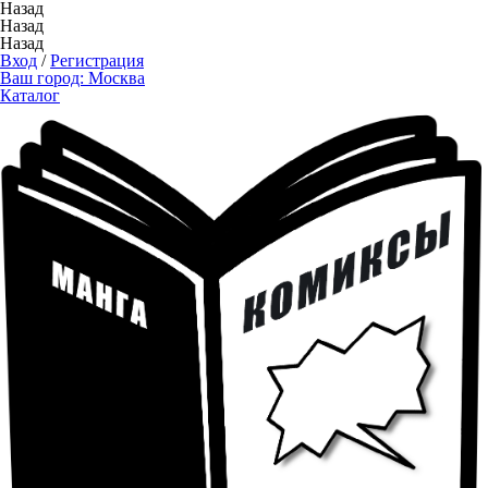
Назад
Назад
Назад
Вход
/
Регистрация
Ваш город:
Москва
Каталог