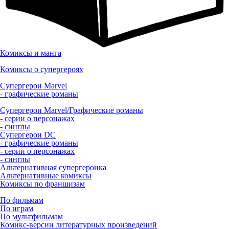
Комиксы и манга
Комиксы о супергероях
Супергерои Marvel
- графические романы
Супергерои Marvel/Графические романы
- серии о персонажах
- синглы
Супергерои DC
- графические романы
- серии о персонажах
- синглы
Альтернативная супергероика
Альтернативные комиксы
Комиксы по франшизам
По фильмам
По играм
По мультфильмам
Комикс-версии литературных произведений