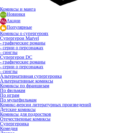
Комиксы и манга
Новинки
Акции
Популярные
Комиксы о супергероях
Супергерои Marvel
- графические романы
- серии о персонажах
- синглы
Супергерои DC
- графические романы
- серии о персонажах
- синглы
Альтернативная супергероика
Альтернативные комиксы
Комиксы по франшизам
По фильмам
По играм
По мультфильмам
Комикс-версии литературных произведений
Детские комиксы
Комиксы для подростков
Отечественные комиксы
Супергероика
Комедия