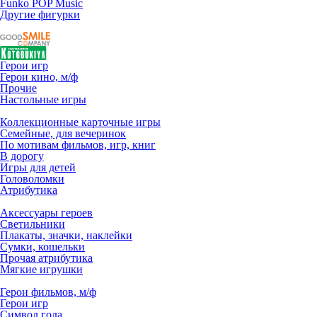
Funko POP Music
Другие фигурки
Герои игр
Герои кино, м/ф
Прочие
Настольные игры
Коллекционные карточные игры
Семейные, для вечеринок
По мотивам фильмов, игр, книг
В дорогу
Игры для детей
Головоломки
Атрибутика
Аксессуары героев
Светильники
Плакаты, значки, наклейки
Сумки, кошельки
Прочая атрибутика
Мягкие игрушки
Герои фильмов, м/ф
Герои игр
Символ года