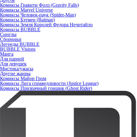
Другое
Комиксы Гравити Фолз (Gravity Falls)
Комиксы Marvel Universe
Комиксы Человек-паук (Spider-Man)
Комиксы Бэтмен (Batman)
Комиксы Земля Королей Федора Нечитайло
Комиксы BUBBLE
Синглы
Сборники
Легенды BUBBLE
BUBBLE Visions
Манга
Для парней
Для девушек
Мистика/ужасы
Другие жанры
Комиксы Майор Гром
Комиксы Лига справедливости (Justice League)
Комиксы Призрачный гонщик (Ghost Rider)