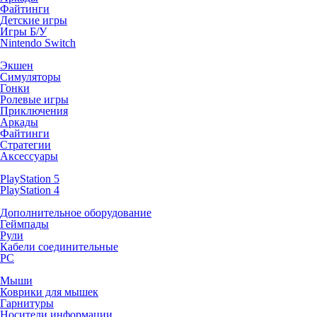
Файтинги
Детские игры
Игры Б/У
Nintendo Switch
Экшен
Симуляторы
Гонки
Ролевые игры
Приключения
Аркады
Файтинги
Стратегии
Аксессуары
PlayStation 5
PlayStation 4
Дополнительное оборудование
Геймпады
Рули
Кабели соединительные
PC
Мыши
Коврики для мышек
Гарнитуры
Носители информации