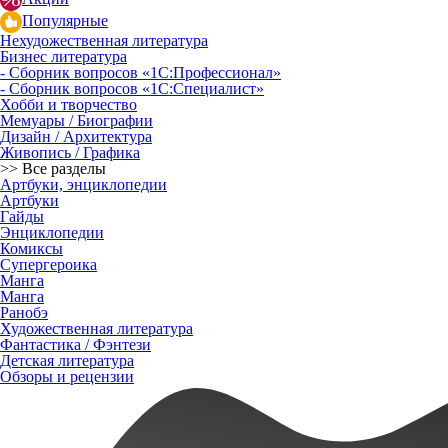
Популярные
Нехудожественная литература
Бизнес литература
- Сборник вопросов «1С:Профессионал»
- Сборник вопросов «1С:Специалист»
Хобби и творчество
Мемуары / Биографии
Дизайн / Архитектура
Живопись / Графика
>> Все разделы
Артбуки, энциклопедии
Артбуки
Гайды
Энциклопедии
Комиксы
Супергероика
Манга
Манга
Ранобэ
Художественная литература
Фантастика / Фэнтези
Детская литература
Обзоры и рецензии