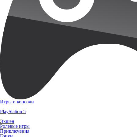
Игры и консоли
PlayStation 5
Экшен
Ролевые игры
Приключения
Гонки