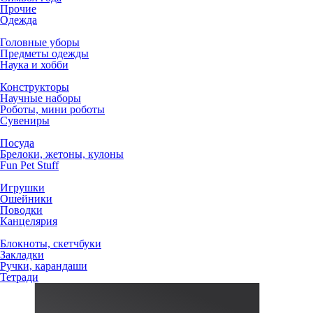
Прочие
Одежда
Головные уборы
Предметы одежды
Наука и хобби
Конструкторы
Научные наборы
Роботы, мини роботы
Сувениры
Посуда
Брелоки, жетоны, кулоны
Fun Pet Stuff
Игрушки
Ошейники
Поводки
Канцелярия
Блокноты, скетчбуки
Закладки
Ручки, карандаши
Тетради