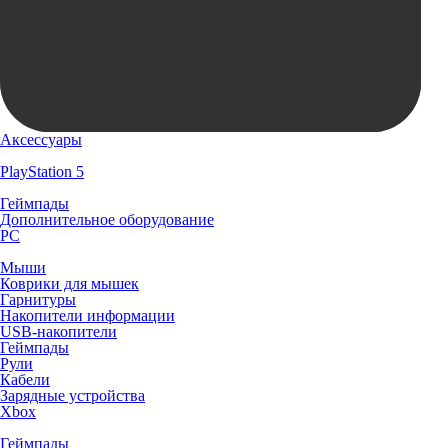
Аксессуары
PlayStation 5
Геймпады
Дополнительное оборудование
PC
Мыши
Коврики для мышек
Гарнитуры
Накопители информации
USB-накопители
Геймпады
Рули
Кабели
Зарядные устройства
Xbox
Геймпады