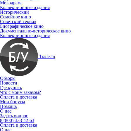
Мелодрама
Коллекционные издания
Исторический
Семейное кино
Советский сериал
Биографическое кино
Документально-историческое кино
Коллекционные издания
Trade-In
Обзоры
Новости
Где купить
Что с моим заказом?
Оплата и доставка
Мои бонусы
Помощь
О нас
Задать вопрос
8 (800)-333-42-63
Оплата и доставка
О нас