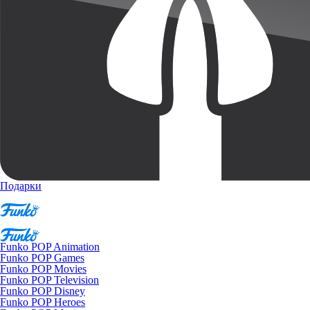
Подарки
Funko POP Animation
Funko POP Games
Funko POP Movies
Funko POP Television
Funko POP Disney
Funko POP Heroes