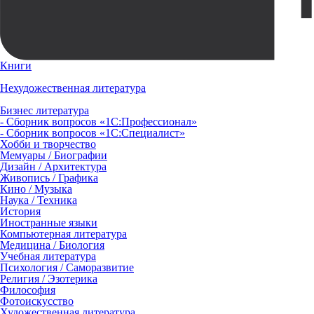
Книги
Нехудожественная литература
Бизнес литература
- Сборник вопросов «1С:Профессионал»
- Сборник вопросов «1С:Специалист»
Хобби и творчество
Мемуары / Биографии
Дизайн / Архитектура
Живопись / Графика
Кино / Музыка
Наука / Техника
История
Иностранные языки
Компьютерная литература
Медицина / Биология
Учебная литература
Психология / Саморазвитие
Религия / Эзотерика
Философия
Фотоискусство
Художественная литература