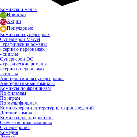
Комиксы и манга
Новинки
Акции
Популярные
Комиксы о супергероях
Супергерои Marvel
- графические романы
- серии о персонажах
- синглы
Супергерои DC
- графические романы
- серии о персонажах
- синглы
Альтернативная супергероика
Альтернативные комиксы
Комиксы по франшизам
По фильмам
По играм
По мультфильмам
Комикс-версии литературных произведений
Детские комиксы
Комиксы для подростков
Отечественные комиксы
Супергероика
Комедия