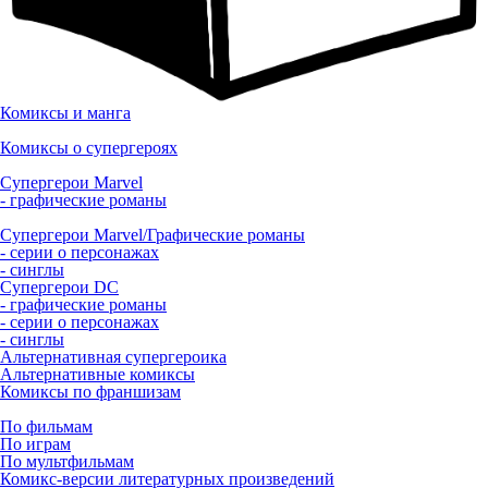
Комиксы и манга
Комиксы о супергероях
Супергерои Marvel
- графические романы
Супергерои Marvel/Графические романы
- серии о персонажах
- синглы
Супергерои DC
- графические романы
- серии о персонажах
- синглы
Альтернативная супергероика
Альтернативные комиксы
Комиксы по франшизам
По фильмам
По играм
По мультфильмам
Комикс-версии литературных произведений