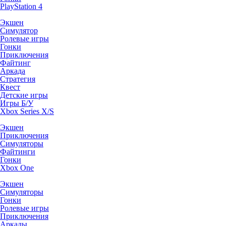
PlayStation 4
Экшен
Симулятор
Ролевые игры
Гонки
Приключения
Файтинг
Аркада
Стратегия
Квест
Детские игры
Игры Б/У
Xbox Series X/S
Экшен
Приключения
Симуляторы
Файтинги
Гонки
Xbox One
Экшен
Симуляторы
Гонки
Ролевые игры
Приключения
Аркады