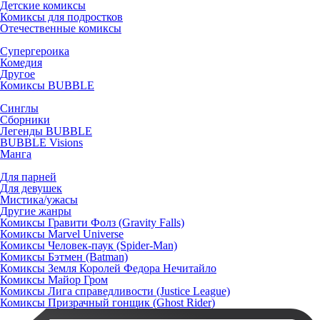
Детские комиксы
Комиксы для подростков
Отечественные комиксы
Супергероика
Комедия
Другое
Комиксы BUBBLE
Синглы
Сборники
Легенды BUBBLE
BUBBLE Visions
Манга
Для парней
Для девушек
Мистика/ужасы
Другие жанры
Комиксы Гравити Фолз (Gravity Falls)
Комиксы Marvel Universe
Комиксы Человек-паук (Spider-Man)
Комиксы Бэтмен (Batman)
Комиксы Земля Королей Федора Нечитайло
Комиксы Майор Гром
Комиксы Лига справедливости (Justice League)
Комиксы Призрачный гонщик (Ghost Rider)