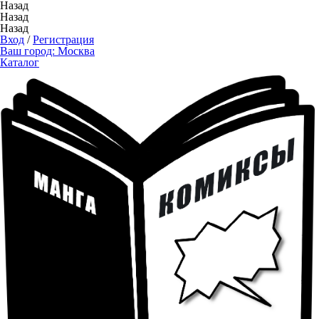
Назад
Назад
Назад
Вход
/
Регистрация
Ваш город:
Москва
Каталог