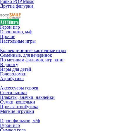
Funko POP Music
Другие фигурки
Герои игр
Герои кино, м/ф
Прочие
Настольные игры
Коллекционные карточные игры
Семейные, для вечеринок
По мотивам фильмов, игр, книг
В дорогу
Игры для детей
Головоломки
Атрибутика
Аксессуары героев
Светильники
Плакаты, значки, наклейки
Сумки, кошельки
Прочая атрибутика
Мягкие игрушки
Герои фильмов, м/ф
Герои игр
Символ года