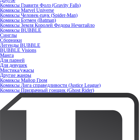
Другое
Комиксы Гравити Фолз (Gravity Falls)
Комиксы Marvel Universe
Комиксы Человек-паук (Spider-Man)
Комиксы Бэтмен (Batman)
Комиксы Земля Королей Федора Нечитайло
Комиксы BUBBLE
Синглы
Сборники
Легенды BUBBLE
BUBBLE Visions
Манга
Для парней
Для девушек
Мистика/ужасы
Другие жанры
Комиксы Майор Гром
Комиксы Лига справедливости (Justice League)
Комиксы Призрачный гонщик (Ghost Rider)