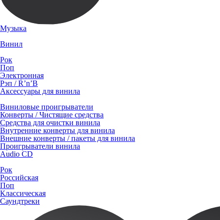
Музыка
Винил
Рок
Поп
Электронная
Рэп / R’n’B
Аксессуары для винила
Виниловые проигрыватели
Конверты / Чистящие средства
Средства для очистки винила
Внутренние конверты для винила
Внешние конверты / пакеты для винила
Проигрыватели винила
Audio CD
Рок
Российская
Поп
Классическая
Саундтреки