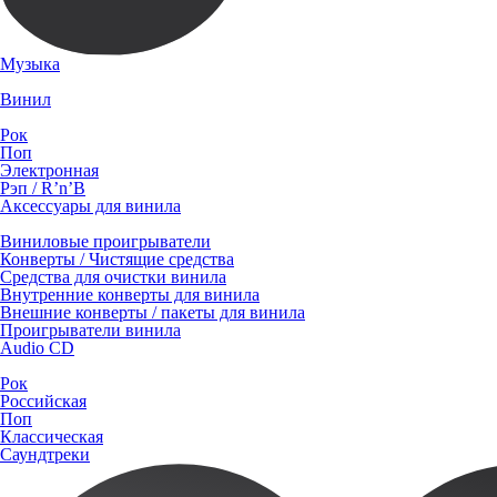
Музыка
Винил
Рок
Поп
Электронная
Рэп / R’n’B
Аксессуары для винила
Виниловые проигрыватели
Конверты / Чистящие средства
Средства для очистки винила
Внутренние конверты для винила
Внешние конверты / пакеты для винила
Проигрыватели винила
Audio CD
Рок
Российская
Поп
Классическая
Саундтреки