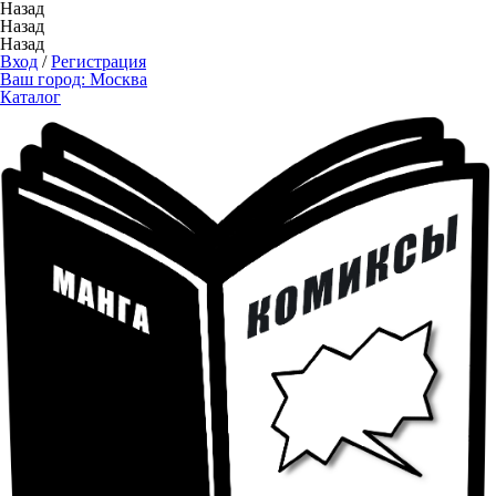
Назад
Назад
Назад
Вход
/
Регистрация
Ваш город:
Москва
Каталог