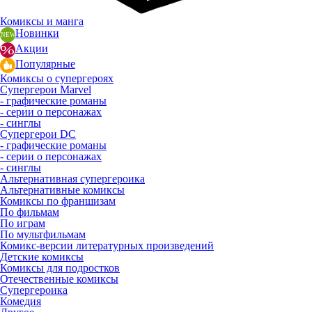
Комиксы и манга
Новинки
Акции
Популярные
Комиксы о супергероях
Супергерои Marvel
- графические романы
- серии о персонажах
- синглы
Супергерои DC
- графические романы
- серии о персонажах
- синглы
Альтернативная супергероика
Альтернативные комиксы
Комиксы по франшизам
По фильмам
По играм
По мультфильмам
Комикс-версии литературных произведений
Детские комиксы
Комиксы для подростков
Отечественные комиксы
Супергероика
Комедия