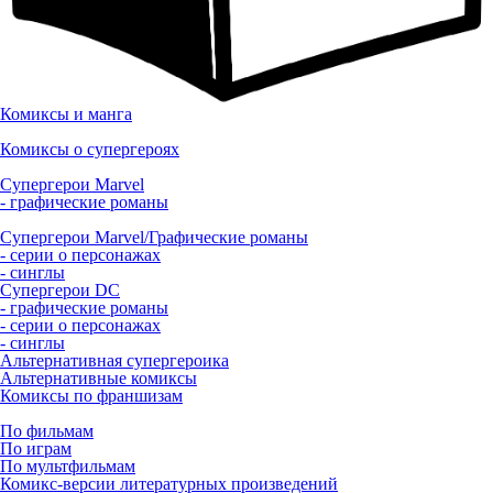
Комиксы и манга
Комиксы о супергероях
Супергерои Marvel
- графические романы
Супергерои Marvel/Графические романы
- серии о персонажах
- синглы
Супергерои DC
- графические романы
- серии о персонажах
- синглы
Альтернативная супергероика
Альтернативные комиксы
Комиксы по франшизам
По фильмам
По играм
По мультфильмам
Комикс-версии литературных произведений