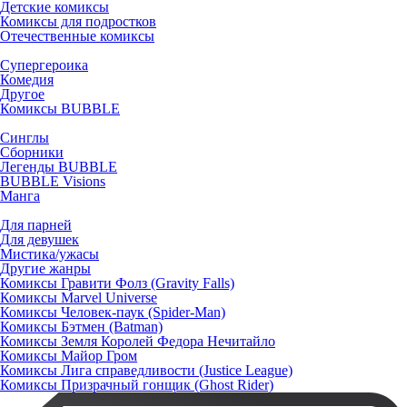
Детские комиксы
Комиксы для подростков
Отечественные комиксы
Супергероика
Комедия
Другое
Комиксы BUBBLE
Синглы
Сборники
Легенды BUBBLE
BUBBLE Visions
Манга
Для парней
Для девушек
Мистика/ужасы
Другие жанры
Комиксы Гравити Фолз (Gravity Falls)
Комиксы Marvel Universe
Комиксы Человек-паук (Spider-Man)
Комиксы Бэтмен (Batman)
Комиксы Земля Королей Федора Нечитайло
Комиксы Майор Гром
Комиксы Лига справедливости (Justice League)
Комиксы Призрачный гонщик (Ghost Rider)