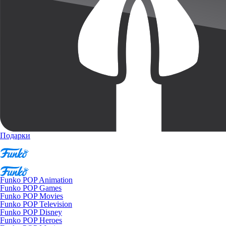
Подарки
Funko POP Animation
Funko POP Games
Funko POP Movies
Funko POP Television
Funko POP Disney
Funko POP Heroes