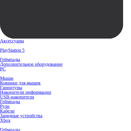
Аксессуары
PlayStation 5
Геймпады
Дополнительное оборудование
PC
Мыши
Коврики для мышек
Гарнитуры
Накопители информации
USB-накопители
Геймпады
Рули
Кабели
Зарядные устройства
Xbox
Геймпады