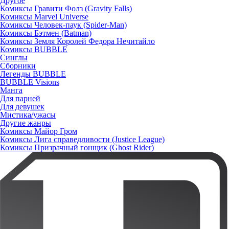
Другое
Комиксы Гравити Фолз (Gravity Falls)
Комиксы Marvel Universe
Комиксы Человек-паук (Spider-Man)
Комиксы Бэтмен (Batman)
Комиксы Земля Королей Федора Нечитайло
Комиксы BUBBLE
Синглы
Сборники
Легенды BUBBLE
BUBBLE Visions
Манга
Для парней
Для девушек
Мистика/ужасы
Другие жанры
Комиксы Майор Гром
Комиксы Лига справедливости (Justice League)
Комиксы Призрачный гонщик (Ghost Rider)