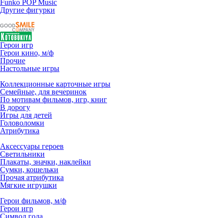
Funko POP Music
Другие фигурки
Герои игр
Герои кино, м/ф
Прочие
Настольные игры
Коллекционные карточные игры
Семейные, для вечеринок
По мотивам фильмов, игр, книг
В дорогу
Игры для детей
Головоломки
Атрибутика
Аксессуары героев
Светильники
Плакаты, значки, наклейки
Сумки, кошельки
Прочая атрибутика
Мягкие игрушки
Герои фильмов, м/ф
Герои игр
Символ года