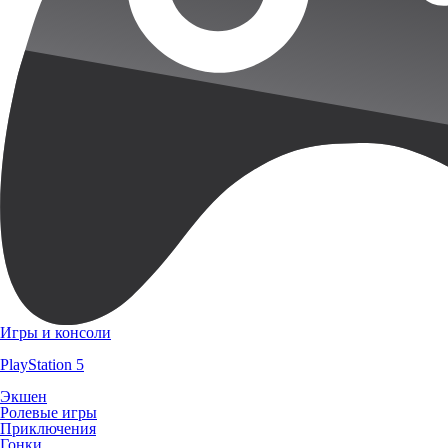
Игры и консоли
PlayStation 5
Экшен
Ролевые игры
Приключения
Гонки