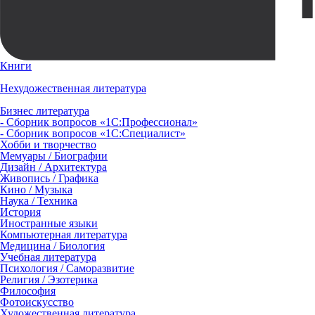
Книги
Нехудожественная литература
Бизнес литература
- Сборник вопросов «1С:Профессионал»
- Сборник вопросов «1С:Специалист»
Хобби и творчество
Мемуары / Биографии
Дизайн / Архитектура
Живопись / Графика
Кино / Музыка
Наука / Техника
История
Иностранные языки
Компьютерная литература
Медицина / Биология
Учебная литература
Психология / Саморазвитие
Религия / Эзотерика
Философия
Фотоискусство
Художественная литература