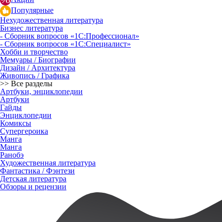
Популярные
Нехудожественная литература
Бизнес литература
- Сборник вопросов «1С:Профессионал»
- Сборник вопросов «1С:Специалист»
Хобби и творчество
Мемуары / Биографии
Дизайн / Архитектура
Живопись / Графика
>> Все разделы
Артбуки, энциклопедии
Артбуки
Гайды
Энциклопедии
Комиксы
Супергероика
Манга
Манга
Ранобэ
Художественная литература
Фантастика / Фэнтези
Детская литература
Обзоры и рецензии