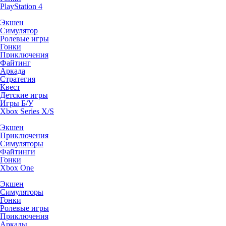
PlayStation 4
Экшен
Симулятор
Ролевые игры
Гонки
Приключения
Файтинг
Аркада
Стратегия
Квест
Детские игры
Игры Б/У
Xbox Series X/S
Экшен
Приключения
Симуляторы
Файтинги
Гонки
Xbox One
Экшен
Симуляторы
Гонки
Ролевые игры
Приключения
Аркады