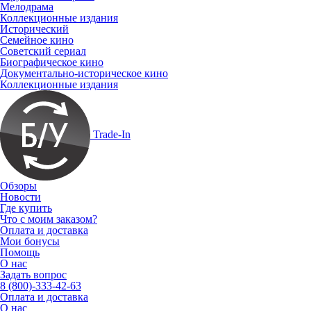
Мелодрама
Коллекционные издания
Исторический
Семейное кино
Советский сериал
Биографическое кино
Документально-историческое кино
Коллекционные издания
Trade-In
Обзоры
Новости
Где купить
Что с моим заказом?
Оплата и доставка
Мои бонусы
Помощь
О нас
Задать вопрос
8 (800)-333-42-63
Оплата и доставка
О нас