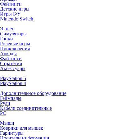
Файтинги
Детские игры
Игры Б/У
Nintendo Switch
Экшен
Симуляторы
Гонки
Ролевые игры
Приключения
Аркады
Файтинги
Стратегии
Аксессуары
PlayStation 5
PlayStation 4
Дополнительное оборудование
Геймпады
Рули
Кабели соединительные
PC
Мыши
Коврики для мышек
Гарнитуры
Носители информации