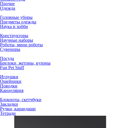
Прочие
Одежда
Головные уборы
Предметы одежды
Наука и хобби
Конструкторы
Научные наборы
Роботы, мини роботы
Сувениры
Посуда
Брелоки, жетоны, кулоны
Fun Pet Stuff
Игрушки
Ошейники
Поводки
Канцелярия
Блокноты, скетчбуки
Закладки
Ручки, карандаши
Тетради