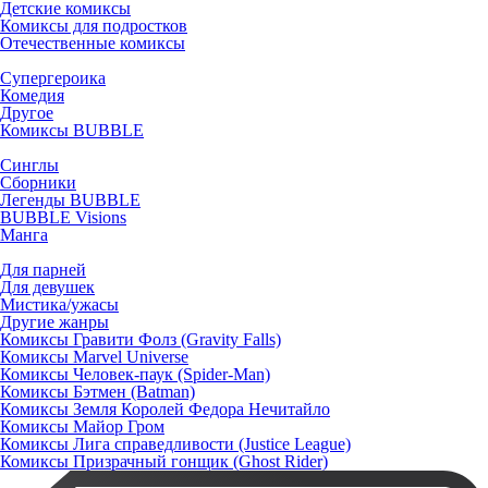
Детские комиксы
Комиксы для подростков
Отечественные комиксы
Супергероика
Комедия
Другое
Комиксы BUBBLE
Синглы
Сборники
Легенды BUBBLE
BUBBLE Visions
Манга
Для парней
Для девушек
Мистика/ужасы
Другие жанры
Комиксы Гравити Фолз (Gravity Falls)
Комиксы Marvel Universe
Комиксы Человек-паук (Spider-Man)
Комиксы Бэтмен (Batman)
Комиксы Земля Королей Федора Нечитайло
Комиксы Майор Гром
Комиксы Лига справедливости (Justice League)
Комиксы Призрачный гонщик (Ghost Rider)