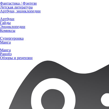
Фантастика / Фэнтези
Детская литература
Артбуки, энциклопедии
Артбуки
Гайды
Энциклопедии
Комиксы
Супергероика
Манга
Манга
Ранобэ
Обзоры и рецензии