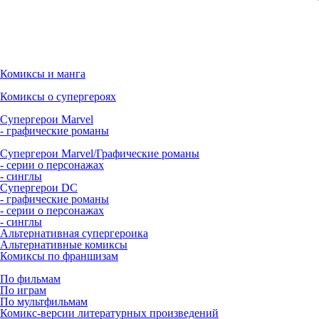
Комиксы и манга
Комиксы о супергероях
Супергерои Marvel
- графические романы
Супергерои Marvel/Графические романы
- серии о персонажах
- синглы
Супергерои DC
- графические романы
- серии о персонажах
- синглы
Альтернативная супергероика
Альтернативные комиксы
Комиксы по франшизам
По фильмам
По играм
По мультфильмам
Комикс-версии литературных произведений