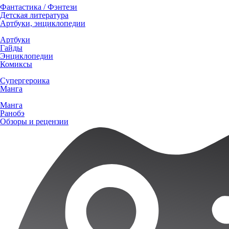
Фантастика / Фэнтези
Детская литература
Артбуки, энциклопедии
Артбуки
Гайды
Энциклопедии
Комиксы
Супергероика
Манга
Манга
Ранобэ
Обзоры и рецензии