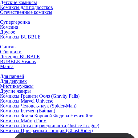
Детские комиксы
Комиксы для подростков
Отечественные комиксы
Супергероика
Комедия
Другое
Комиксы BUBBLE
Синглы
Сборники
Легенды BUBBLE
BUBBLE Visions
Манга
Для парней
Для девушек
Мистика/ужасы
Другие жанры
Комиксы Гравити Фолз (Gravity Falls)
Комиксы Marvel Universe
Комиксы Человек-паук (Spider-Man)
Комиксы Бэтмен (Batman)
Комиксы Земля Королей Федора Нечитайло
Комиксы Майор Гром
Комиксы Лига справедливости (Justice League)
Комиксы Призрачный гонщик (Ghost Rider)