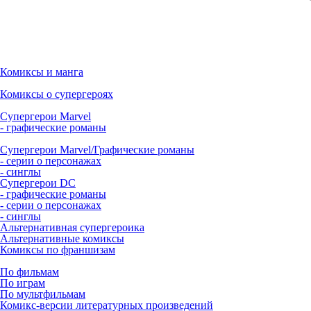
Комиксы и манга
Комиксы о супергероях
Супергерои Marvel
- графические романы
Супергерои Marvel/Графические романы
- серии о персонажах
- синглы
Супергерои DC
- графические романы
- серии о персонажах
- синглы
Альтернативная супергероика
Альтернативные комиксы
Комиксы по франшизам
По фильмам
По играм
По мультфильмам
Комикс-версии литературных произведений