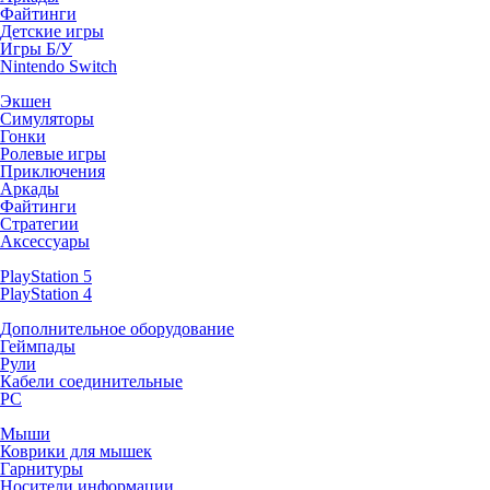
Файтинги
Детские игры
Игры Б/У
Nintendo Switch
Экшен
Симуляторы
Гонки
Ролевые игры
Приключения
Аркады
Файтинги
Стратегии
Аксессуары
PlayStation 5
PlayStation 4
Дополнительное оборудование
Геймпады
Рули
Кабели соединительные
PC
Мыши
Коврики для мышек
Гарнитуры
Носители информации