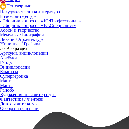
Популярные
Нехудожественная литература
Бизнес литература
- Сборник вопросов «1С:Профессионал»
- Сборник вопросов «1С:Специалист»
Хобби и творчество
Мемуары / Биографии
Дизайн / Архитектура
Живопись / Графика
>> Все разделы
Артбуки, энциклопедии
Артбуки
Гайды
Энциклопедии
Комиксы
Супергероика
Манга
Манга
Ранобэ
Художественная литература
Фантастика / Фэнтези
Детская литература
Обзоры и рецензии