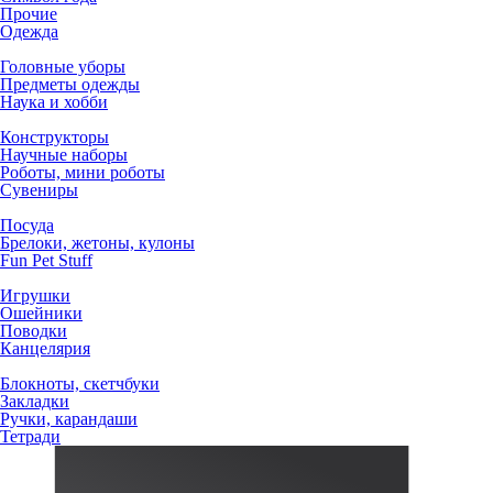
Прочие
Одежда
Головные уборы
Предметы одежды
Наука и хобби
Конструкторы
Научные наборы
Роботы, мини роботы
Сувениры
Посуда
Брелоки, жетоны, кулоны
Fun Pet Stuff
Игрушки
Ошейники
Поводки
Канцелярия
Блокноты, скетчбуки
Закладки
Ручки, карандаши
Тетради