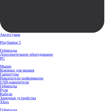
Аксессуары
PlayStation 5
Геймпады
Дополнительное оборудование
PC
Мыши
Коврики для мышек
Гарнитуры
Накопители информации
USB-накопители
Геймпады
Рули
Кабели
Зарядные устройства
Xbox
Геймпады