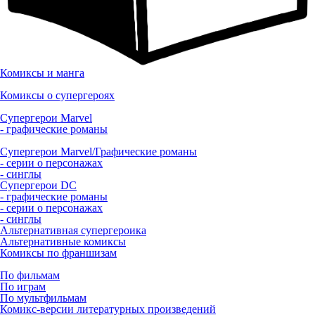
Комиксы и манга
Комиксы о супергероях
Супергерои Marvel
- графические романы
Супергерои Marvel/Графические романы
- серии о персонажах
- синглы
Супергерои DC
- графические романы
- серии о персонажах
- синглы
Альтернативная супергероика
Альтернативные комиксы
Комиксы по франшизам
По фильмам
По играм
По мультфильмам
Комикс-версии литературных произведений