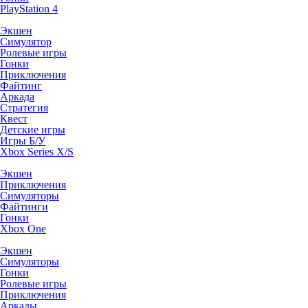
PlayStation 4
Экшен
Симулятор
Ролевые игры
Гонки
Приключения
Файтинг
Аркада
Стратегия
Квест
Детские игры
Игры Б/У
Xbox Series X/S
Экшен
Приключения
Симуляторы
Файтинги
Гонки
Xbox One
Экшен
Симуляторы
Гонки
Ролевые игры
Приключения
Аркады