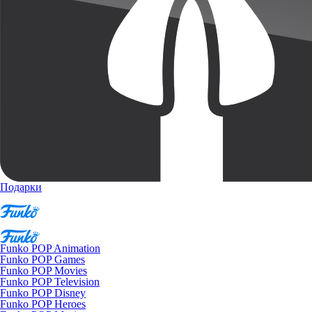
Подарки
Funko POP Animation
Funko POP Games
Funko POP Movies
Funko POP Television
Funko POP Disney
Funko POP Heroes