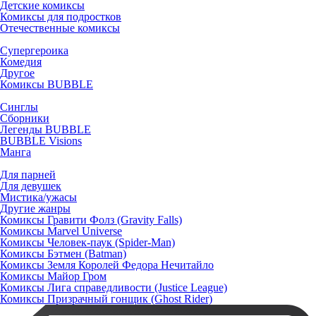
Детские комиксы
Комиксы для подростков
Отечественные комиксы
Супергероика
Комедия
Другое
Комиксы BUBBLE
Синглы
Сборники
Легенды BUBBLE
BUBBLE Visions
Манга
Для парней
Для девушек
Мистика/ужасы
Другие жанры
Комиксы Гравити Фолз (Gravity Falls)
Комиксы Marvel Universe
Комиксы Человек-паук (Spider-Man)
Комиксы Бэтмен (Batman)
Комиксы Земля Королей Федора Нечитайло
Комиксы Майор Гром
Комиксы Лига справедливости (Justice League)
Комиксы Призрачный гонщик (Ghost Rider)