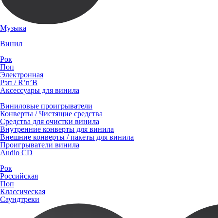
Музыка
Винил
Рок
Поп
Электронная
Рэп / R’n’B
Аксессуары для винила
Виниловые проигрыватели
Конверты / Чистящие средства
Средства для очистки винила
Внутренние конверты для винила
Внешние конверты / пакеты для винила
Проигрыватели винила
Audio CD
Рок
Российская
Поп
Классическая
Саундтреки