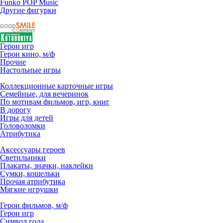
Funko POP Music
Другие фигурки
Герои игр
Герои кино, м/ф
Прочие
Настольные игры
Коллекционные карточные игры
Семейные, для вечеринок
По мотивам фильмов, игр, книг
В дорогу
Игры для детей
Головоломки
Атрибутика
Аксессуары героев
Светильники
Плакаты, значки, наклейки
Сумки, кошельки
Прочая атрибутика
Мягкие игрушки
Герои фильмов, м/ф
Герои игр
Символ года