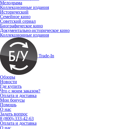
Мелодрама
Коллекционные издания
Исторический
Семейное кино
Советский сериал
Биографическое кино
Документально-историческое кино
Коллекционные издания
Trade-In
Обзоры
Новости
Где купить
Что с моим заказом?
Оплата и доставка
Мои бонусы
Помощь
О нас
Задать вопрос
8 (800)-333-42-63
Оплата и доставка
О нас