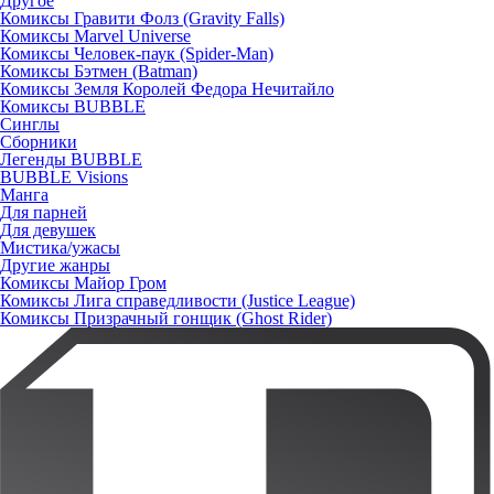
Другое
Комиксы Гравити Фолз (Gravity Falls)
Комиксы Marvel Universe
Комиксы Человек-паук (Spider-Man)
Комиксы Бэтмен (Batman)
Комиксы Земля Королей Федора Нечитайло
Комиксы BUBBLE
Синглы
Сборники
Легенды BUBBLE
BUBBLE Visions
Манга
Для парней
Для девушек
Мистика/ужасы
Другие жанры
Комиксы Майор Гром
Комиксы Лига справедливости (Justice League)
Комиксы Призрачный гонщик (Ghost Rider)