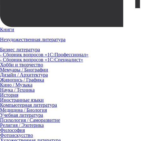
Книги
Нехудожественная литература
Бизнес литература
- Сборник вопросов «1С:Профессионал»
- Сборник вопросов «1С:Специалист»
Хобби и творчество
Мемуары / Биографии
Дизайн / Архитектура
Живопись / Графика
Кино / Музыка
Наука / Техника
История
Иностранные языки
Компьютерная литература
Медицина / Биология
Учебная литература
Психология / Саморазвитие
Религия / Эзотерика
Философия
Фотоискусство
Художественная литература