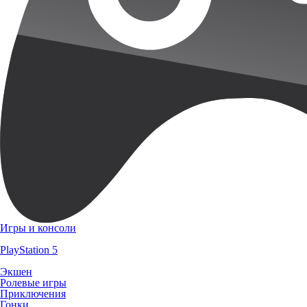
Игры и консоли
PlayStation 5
Экшен
Ролевые игры
Приключения
Гонки