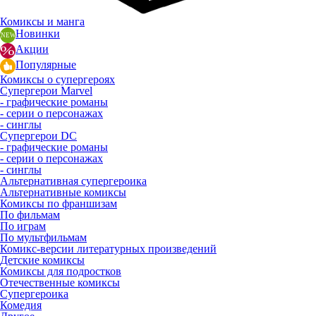
Комиксы и манга
Новинки
Акции
Популярные
Комиксы о супергероях
Супергерои Marvel
- графические романы
- серии о персонажах
- синглы
Супергерои DC
- графические романы
- серии о персонажах
- синглы
Альтернативная супергероика
Альтернативные комиксы
Комиксы по франшизам
По фильмам
По играм
По мультфильмам
Комикс-версии литературных произведений
Детские комиксы
Комиксы для подростков
Отечественные комиксы
Супергероика
Комедия