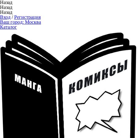
Назад
Назад
Назад
Вход
/
Регистрация
Ваш город:
Москва
Каталог