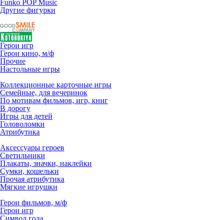
Funko POP Music
Другие фигурки
Герои игр
Герои кино, м/ф
Прочие
Настольные игры
Коллекционные карточные игры
Семейные, для вечеринок
По мотивам фильмов, игр, книг
В дорогу
Игры для детей
Головоломки
Атрибутика
Аксессуары героев
Светильники
Плакаты, значки, наклейки
Сумки, кошельки
Прочая атрибутика
Мягкие игрушки
Герои фильмов, м/ф
Герои игр
Символ года