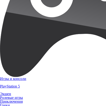
Игры и консоли
PlayStation 5
Экшен
Ролевые игры
Приключения
Гонки