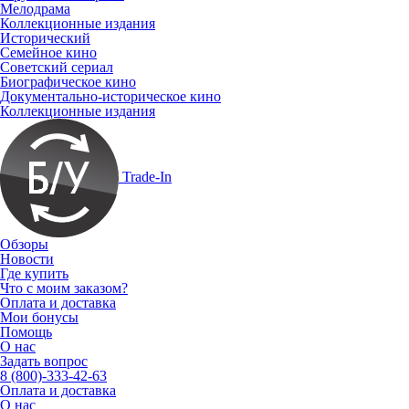
Мелодрама
Коллекционные издания
Исторический
Семейное кино
Советский сериал
Биографическое кино
Документально-историческое кино
Коллекционные издания
Trade-In
Обзоры
Новости
Где купить
Что с моим заказом?
Оплата и доставка
Мои бонусы
Помощь
О нас
Задать вопрос
8 (800)-333-42-63
Оплата и доставка
О нас