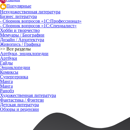
Популярные
Нехудожественная литература
Бизнес литература
- Сборник вопросов «1С:Профессионал»
- Сборник вопросов «1С:Специалист»
Хобби и творчество
Мемуары / Биографии
Дизайн / Архитектура
Живопись / Графика
>> Все разделы
Артбуки, энциклопедии
Артбуки
Гайды
Энциклопедии
Комиксы
Супергероика
Манга
Манга
Ранобэ
Художественная литература
Фантастика / Фэнтези
Детская литература
Обзоры и рецензии