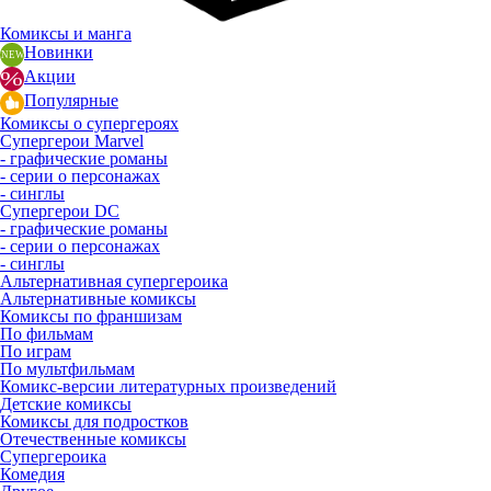
Комиксы и манга
Новинки
Акции
Популярные
Комиксы о супергероях
Супергерои Marvel
- графические романы
- серии о персонажах
- синглы
Супергерои DC
- графические романы
- серии о персонажах
- синглы
Альтернативная супергероика
Альтернативные комиксы
Комиксы по франшизам
По фильмам
По играм
По мультфильмам
Комикс-версии литературных произведений
Детские комиксы
Комиксы для подростков
Отечественные комиксы
Супергероика
Комедия