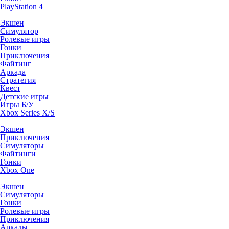
PlayStation 4
Экшен
Симулятор
Ролевые игры
Гонки
Приключения
Файтинг
Аркада
Стратегия
Квест
Детские игры
Игры Б/У
Xbox Series X/S
Экшен
Приключения
Симуляторы
Файтинги
Гонки
Xbox One
Экшен
Симуляторы
Гонки
Ролевые игры
Приключения
Аркады