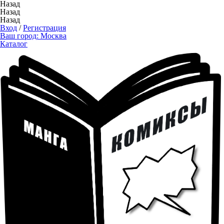
Назад
Назад
Назад
Вход
/
Регистрация
Ваш город:
Москва
Каталог