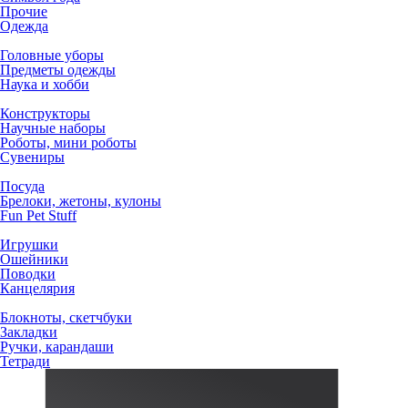
Прочие
Одежда
Головные уборы
Предметы одежды
Наука и хобби
Конструкторы
Научные наборы
Роботы, мини роботы
Сувениры
Посуда
Брелоки, жетоны, кулоны
Fun Pet Stuff
Игрушки
Ошейники
Поводки
Канцелярия
Блокноты, скетчбуки
Закладки
Ручки, карандаши
Тетради