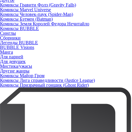
Другое
Комиксы Гравити Фолз (Gravity Falls)
Комиксы Marvel Universe
Комиксы Человек-паук (Spider-Man)
Комиксы Бэтмен (Batman)
Комиксы Земля Королей Федора Нечитайло
Комиксы BUBBLE
Синглы
Сборники
Легенды BUBBLE
BUBBLE Visions
Манга
Для парней
Для девушек
Мистика/ужасы
Другие жанры
Комиксы Майор Гром
Комиксы Лига справедливости (Justice League)
Комиксы Призрачный гонщик (Ghost Rider)