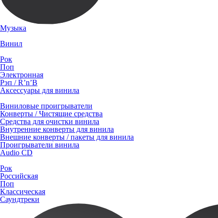
Музыка
Винил
Рок
Поп
Электронная
Рэп / R’n’B
Аксессуары для винила
Виниловые проигрыватели
Конверты / Чистящие средства
Средства для очистки винила
Внутренние конверты для винила
Внешние конверты / пакеты для винила
Проигрыватели винила
Audio CD
Рок
Российская
Поп
Классическая
Саундтреки