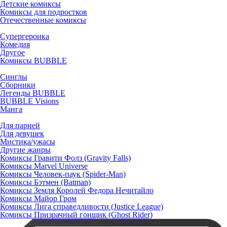
Детские комиксы
Комиксы для подростков
Отечественные комиксы
Супергероика
Комедия
Другое
Комиксы BUBBLE
Синглы
Сборники
Легенды BUBBLE
BUBBLE Visions
Манга
Для парней
Для девушек
Мистика/ужасы
Другие жанры
Комиксы Гравити Фолз (Gravity Falls)
Комиксы Marvel Universe
Комиксы Человек-паук (Spider-Man)
Комиксы Бэтмен (Batman)
Комиксы Земля Королей Федора Нечитайло
Комиксы Майор Гром
Комиксы Лига справедливости (Justice League)
Комиксы Призрачный гонщик (Ghost Rider)