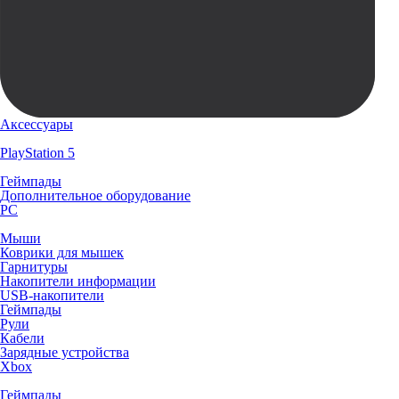
Аксессуары
PlayStation 5
Геймпады
Дополнительное оборудование
PC
Мыши
Коврики для мышек
Гарнитуры
Накопители информации
USB-накопители
Геймпады
Рули
Кабели
Зарядные устройства
Xbox
Геймпады