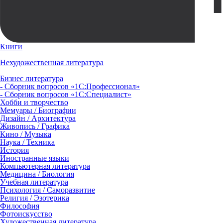
Книги
Нехудожественная литература
Бизнес литература
- Сборник вопросов «1С:Профессионал»
- Сборник вопросов «1С:Специалист»
Хобби и творчество
Мемуары / Биографии
Дизайн / Архитектура
Живопись / Графика
Кино / Музыка
Наука / Техника
История
Иностранные языки
Компьютерная литература
Медицина / Биология
Учебная литература
Психология / Саморазвитие
Религия / Эзотерика
Философия
Фотоискусство
Художественная литература