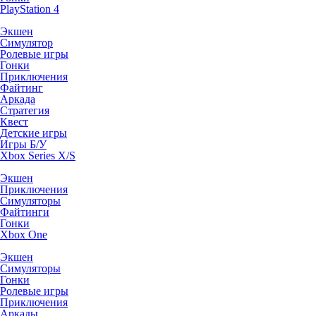
PlayStation 4
Экшен
Симулятор
Ролевые игры
Гонки
Приключения
Файтинг
Аркада
Стратегия
Квест
Детские игры
Игры Б/У
Xbox Series X/S
Экшен
Приключения
Симуляторы
Файтинги
Гонки
Xbox One
Экшен
Симуляторы
Гонки
Ролевые игры
Приключения
Аркады