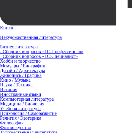
Книги
Нехудожественная литература
Бизнес литература
- Сборник вопросов «1С:Профессионал»
- Сборник вопросов «1С:Специалист»
Хобби и творчество
Мемуары / Биографии
Дизайн / Архитектура
Живопись / Графика
Кино / Музыка
Наука / Техника
История
Иностранные языки
Компьютерная литература
Медицина / Биология
Учебная литература
Психология / Саморазвитие
Религия / Эзотерика
Философия
Фотоискусство
Художественная литература