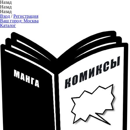
Назад
Назад
Назад
Вход
/
Регистрация
Ваш город:
Москва
Каталог