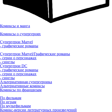
Комиксы и манга
Комиксы о супергероях
Супергерои Marvel
- графические романы
Супергерои Marvel/Графические романы
- серии о персонажах
- синглы
Супергерои DC
- графические романы
- серии о персонажах
- синглы
Альтернативная супергероика
Альтернативные комиксы
Комиксы по франшизам
По фильмам
По играм
По мультфильмам
Комикс-версии литературных произведений