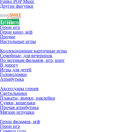
Funko POP Music
Другие фигурки
Герои игр
Герои кино, м/ф
Прочие
Настольные игры
Коллекционные карточные игры
Семейные, для вечеринок
По мотивам фильмов, игр, книг
В дорогу
Игры для детей
Головоломки
Атрибутика
Аксессуары героев
Светильники
Плакаты, значки, наклейки
Сумки, кошельки
Прочая атрибутика
Мягкие игрушки
Герои фильмов, м/ф
Герои игр
Символ года