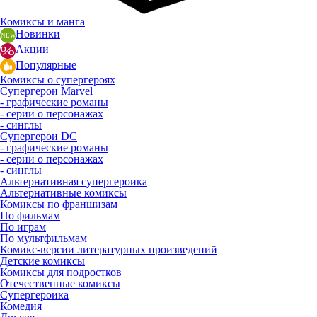
Комиксы и манга
Новинки
Акции
Популярные
Комиксы о супергероях
Супергерои Marvel
- графические романы
- серии о персонажах
- синглы
Супергерои DC
- графические романы
- серии о персонажах
- синглы
Альтернативная супергероика
Альтернативные комиксы
Комиксы по франшизам
По фильмам
По играм
По мультфильмам
Комикс-версии литературных произведений
Детские комиксы
Комиксы для подростков
Отечественные комиксы
Супергероика
Комедия