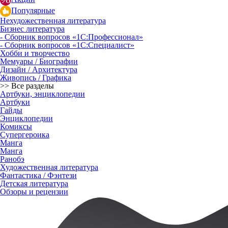
Популярные
Нехудожественная литература
Бизнес литература
- Сборник вопросов «1С:Профессионал»
- Сборник вопросов «1С:Специалист»
Хобби и творчество
Мемуары / Биографии
Дизайн / Архитектура
Живопись / Графика
>> Все разделы
Артбуки, энциклопедии
Артбуки
Гайды
Энциклопедии
Комиксы
Супергероика
Манга
Манга
Ранобэ
Художественная литература
Фантастика / Фэнтези
Детская литература
Обзоры и рецензии