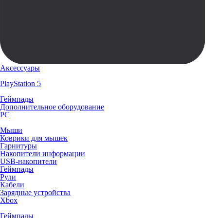
Аксессуары
PlayStation 5
Геймпады
Дополнительное оборудование
PC
Мыши
Коврики для мышек
Гарнитуры
Накопители информации
USB-накопители
Геймпады
Рули
Кабели
Зарядные устройства
Xbox
Геймпады