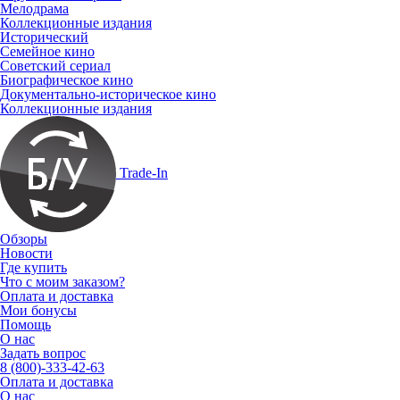
Мелодрама
Коллекционные издания
Исторический
Семейное кино
Советский сериал
Биографическое кино
Документально-историческое кино
Коллекционные издания
Trade-In
Обзоры
Новости
Где купить
Что с моим заказом?
Оплата и доставка
Мои бонусы
Помощь
О нас
Задать вопрос
8 (800)-333-42-63
Оплата и доставка
О нас