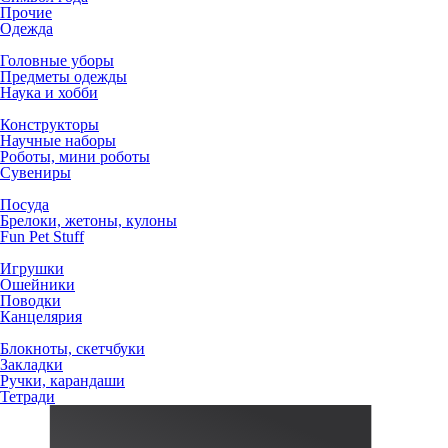
Прочие
Одежда
Головные уборы
Предметы одежды
Наука и хобби
Конструкторы
Научные наборы
Роботы, мини роботы
Сувениры
Посуда
Брелоки, жетоны, кулоны
Fun Pet Stuff
Игрушки
Ошейники
Поводки
Канцелярия
Блокноты, скетчбуки
Закладки
Ручки, карандаши
Тетради