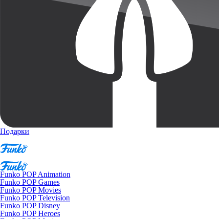
Подарки
Funko POP Animation
Funko POP Games
Funko POP Movies
Funko POP Television
Funko POP Disney
Funko POP Heroes