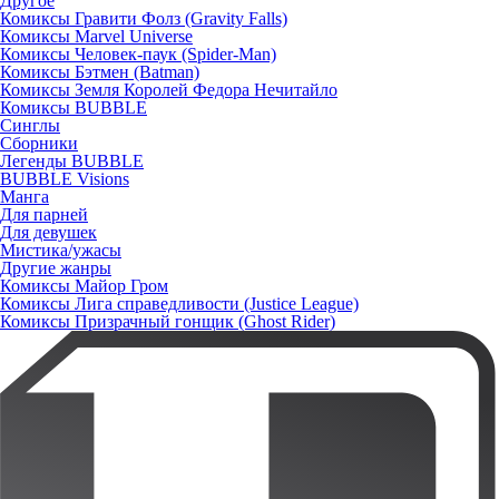
Другое
Комиксы Гравити Фолз (Gravity Falls)
Комиксы Marvel Universe
Комиксы Человек-паук (Spider-Man)
Комиксы Бэтмен (Batman)
Комиксы Земля Королей Федора Нечитайло
Комиксы BUBBLE
Синглы
Сборники
Легенды BUBBLE
BUBBLE Visions
Манга
Для парней
Для девушек
Мистика/ужасы
Другие жанры
Комиксы Майор Гром
Комиксы Лига справедливости (Justice League)
Комиксы Призрачный гонщик (Ghost Rider)