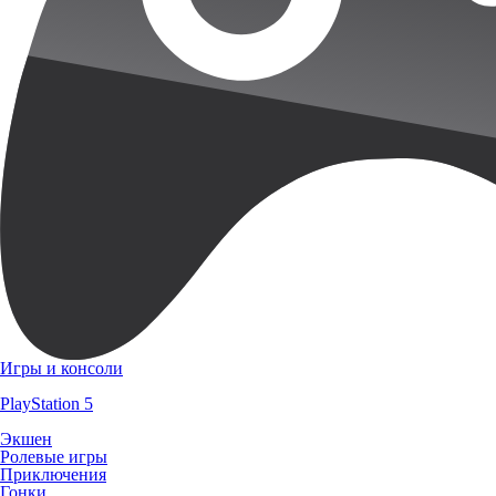
Игры и консоли
PlayStation 5
Экшен
Ролевые игры
Приключения
Гонки