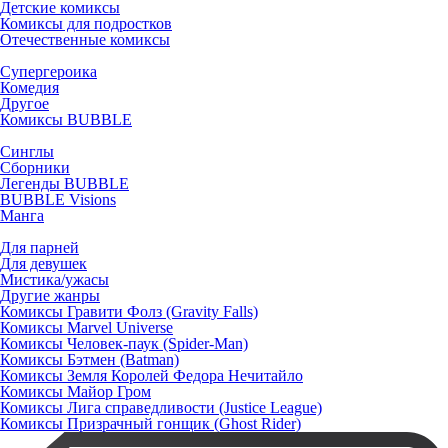
Детские комиксы
Комиксы для подростков
Отечественные комиксы
Супергероика
Комедия
Другое
Комиксы BUBBLE
Синглы
Сборники
Легенды BUBBLE
BUBBLE Visions
Манга
Для парней
Для девушек
Мистика/ужасы
Другие жанры
Комиксы Гравити Фолз (Gravity Falls)
Комиксы Marvel Universe
Комиксы Человек-паук (Spider-Man)
Комиксы Бэтмен (Batman)
Комиксы Земля Королей Федора Нечитайло
Комиксы Майор Гром
Комиксы Лига справедливости (Justice League)
Комиксы Призрачный гонщик (Ghost Rider)