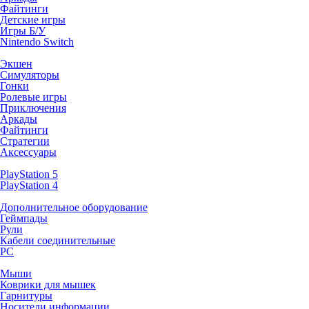
Файтинги
Детские игры
Игры Б/У
Nintendo Switch
Экшен
Симуляторы
Гонки
Ролевые игры
Приключения
Аркады
Файтинги
Стратегии
Аксессуары
PlayStation 5
PlayStation 4
Дополнительное оборудование
Геймпады
Рули
Кабели соединительные
PC
Мыши
Коврики для мышек
Гарнитуры
Носители информации