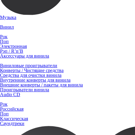
Музыка
Винил
Рок
Поп
Электронная
Рэп / R’n’B
Аксессуары для винила
Виниловые проигрыватели
Конверты / Чистящие средства
Средства для очистки винила
Внутренние конверты для винила
Внешние конверты / пакеты для винила
Проигрыватели винила
Audio CD
Рок
Российская
Поп
Классическая
Саундтреки