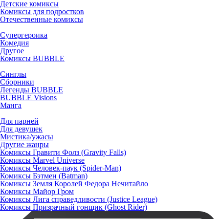
Детские комиксы
Комиксы для подростков
Отечественные комиксы
Супергероика
Комедия
Другое
Комиксы BUBBLE
Синглы
Сборники
Легенды BUBBLE
BUBBLE Visions
Манга
Для парней
Для девушек
Мистика/ужасы
Другие жанры
Комиксы Гравити Фолз (Gravity Falls)
Комиксы Marvel Universe
Комиксы Человек-паук (Spider-Man)
Комиксы Бэтмен (Batman)
Комиксы Земля Королей Федора Нечитайло
Комиксы Майор Гром
Комиксы Лига справедливости (Justice League)
Комиксы Призрачный гонщик (Ghost Rider)