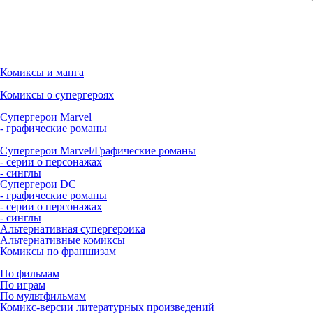
Комиксы и манга
Комиксы о супергероях
Супергерои Marvel
- графические романы
Супергерои Marvel/Графические романы
- серии о персонажах
- синглы
Супергерои DC
- графические романы
- серии о персонажах
- синглы
Альтернативная супергероика
Альтернативные комиксы
Комиксы по франшизам
По фильмам
По играм
По мультфильмам
Комикс-версии литературных произведений