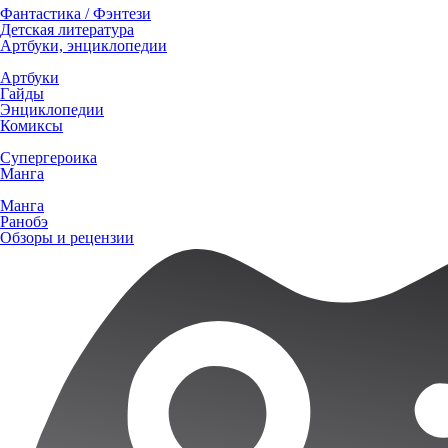
Фантастика / Фэнтези
Детская литература
Артбуки, энциклопедии
Артбуки
Гайды
Энциклопедии
Комиксы
Супергероика
Манга
Манга
Ранобэ
Обзоры и рецензии