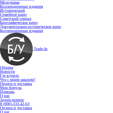
Мелодрама
Коллекционные издания
Исторический
Семейное кино
Советский сериал
Биографическое кино
Документально-историческое кино
Коллекционные издания
Trade-In
Обзоры
Новости
Где купить
Что с моим заказом?
Оплата и доставка
Мои бонусы
Помощь
О нас
Задать вопрос
8 (800)-333-42-63
Оплата и доставка
О нас