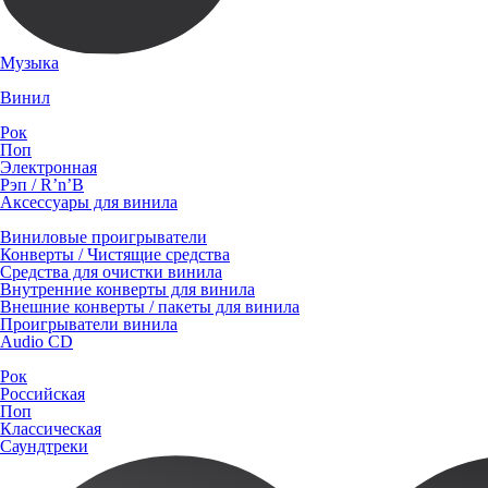
Музыка
Винил
Рок
Поп
Электронная
Рэп / R’n’B
Аксессуары для винила
Виниловые проигрыватели
Конверты / Чистящие средства
Средства для очистки винила
Внутренние конверты для винила
Внешние конверты / пакеты для винила
Проигрыватели винила
Audio CD
Рок
Российская
Поп
Классическая
Саундтреки