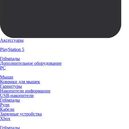
Аксессуары
PlayStation 5
Геймпады
Дополнительное оборудование
PC
Мыши
Коврики для мышек
Гарнитуры
Накопители информации
USB-накопители
Геймпады
Рули
Кабели
Зарядные устройства
Xbox
Геймпады