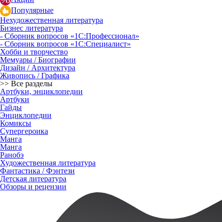
Популярные
Нехудожественная литература
Бизнес литература
- Сборник вопросов «1С:Профессионал»
- Сборник вопросов «1С:Специалист»
Хобби и творчество
Мемуары / Биографии
Дизайн / Архитектура
Живопись / Графика
>> Все разделы
Артбуки, энциклопедии
Артбуки
Гайды
Энциклопедии
Комиксы
Супергероика
Манга
Манга
Ранобэ
Художественная литература
Фантастика / Фэнтези
Детская литература
Обзоры и рецензии