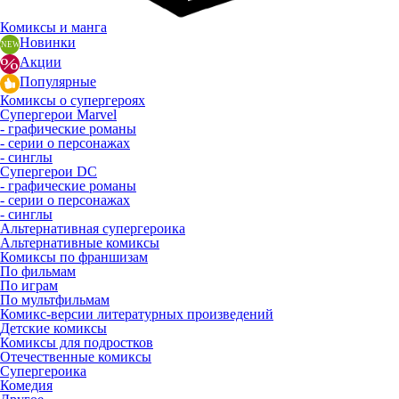
Комиксы и манга
Новинки
Акции
Популярные
Комиксы о супергероях
Супергерои Marvel
- графические романы
- серии о персонажах
- синглы
Супергерои DC
- графические романы
- серии о персонажах
- синглы
Альтернативная супергероика
Альтернативные комиксы
Комиксы по франшизам
По фильмам
По играм
По мультфильмам
Комикс-версии литературных произведений
Детские комиксы
Комиксы для подростков
Отечественные комиксы
Супергероика
Комедия