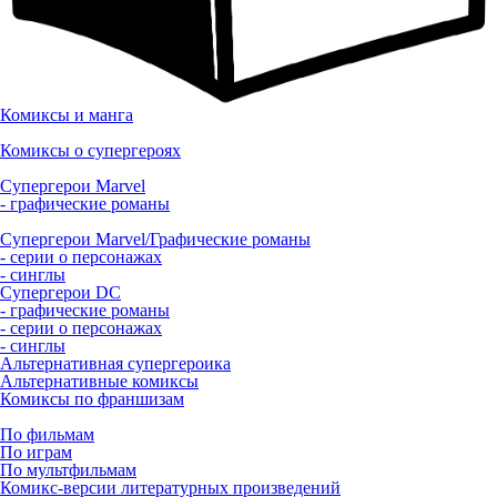
Комиксы и манга
Комиксы о супергероях
Супергерои Marvel
- графические романы
Супергерои Marvel/Графические романы
- серии о персонажах
- синглы
Супергерои DC
- графические романы
- серии о персонажах
- синглы
Альтернативная супергероика
Альтернативные комиксы
Комиксы по франшизам
По фильмам
По играм
По мультфильмам
Комикс-версии литературных произведений