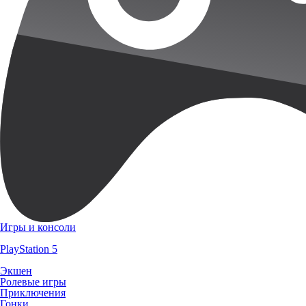
Игры и консоли
PlayStation 5
Экшен
Ролевые игры
Приключения
Гонки