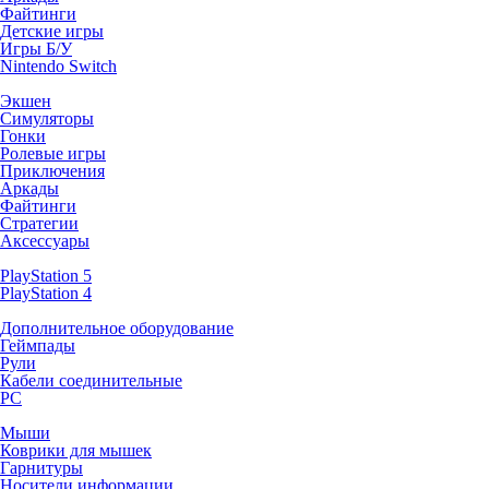
Файтинги
Детские игры
Игры Б/У
Nintendo Switch
Экшен
Симуляторы
Гонки
Ролевые игры
Приключения
Аркады
Файтинги
Стратегии
Аксессуары
PlayStation 5
PlayStation 4
Дополнительное оборудование
Геймпады
Рули
Кабели соединительные
PC
Мыши
Коврики для мышек
Гарнитуры
Носители информации