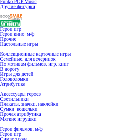
Funko POP Music
Другие фигурки
Герои игр
Герои кино, м/ф
Прочие
Настольные игры
Коллекционные карточные игры
Семейные, для вечеринок
По мотивам фильмов, игр, книг
В дорогу
Игры для детей
Головоломки
Атрибутика
Аксессуары героев
Светильники
Плакаты, значки, наклейки
Сумки, кошельки
Прочая атрибутика
Мягкие игрушки
Герои фильмов, м/ф
Герои игр
Символ года