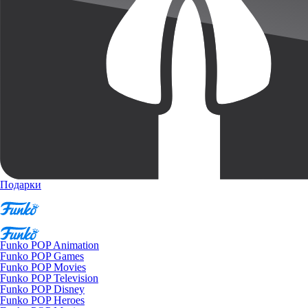
Подарки
Funko POP Animation
Funko POP Games
Funko POP Movies
Funko POP Television
Funko POP Disney
Funko POP Heroes