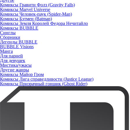
Другое
Комиксы Гравити Фолз (Gravity Falls)
Комиксы Marvel Universe
Комиксы Человек-паук (Spider-Man)
Комиксы Бэтмен (Batman)
Комиксы Земля Королей Федора Нечитайло
Комиксы BUBBLE
Синглы
Сборники
Легенды BUBBLE
BUBBLE Visions
Манга
Для парней
Для девушек
Мистика/ужасы
Другие жанры
Комиксы Майор Гром
Комиксы Лига справедливости (Justice League)
Комиксы Призрачный гонщик (Ghost Rider)