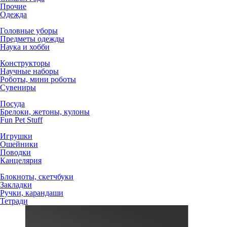
Прочие
Одежда
Головные уборы
Предметы одежды
Наука и хобби
Конструкторы
Научные наборы
Роботы, мини роботы
Сувениры
Посуда
Брелоки, жетоны, кулоны
Fun Pet Stuff
Игрушки
Ошейники
Поводки
Канцелярия
Блокноты, скетчбуки
Закладки
Ручки, карандаши
Тетради