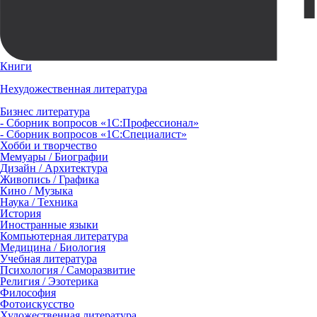
Книги
Нехудожественная литература
Бизнес литература
- Сборник вопросов «1С:Профессионал»
- Сборник вопросов «1С:Специалист»
Хобби и творчество
Мемуары / Биографии
Дизайн / Архитектура
Живопись / Графика
Кино / Музыка
Наука / Техника
История
Иностранные языки
Компьютерная литература
Медицина / Биология
Учебная литература
Психология / Саморазвитие
Религия / Эзотерика
Философия
Фотоискусство
Художественная литература