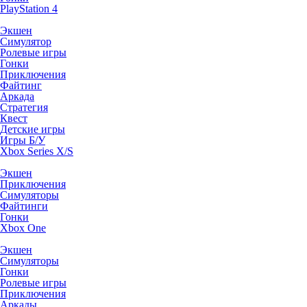
PlayStation 4
Экшен
Симулятор
Ролевые игры
Гонки
Приключения
Файтинг
Аркада
Стратегия
Квест
Детские игры
Игры Б/У
Xbox Series X/S
Экшен
Приключения
Симуляторы
Файтинги
Гонки
Xbox One
Экшен
Симуляторы
Гонки
Ролевые игры
Приключения
Аркады