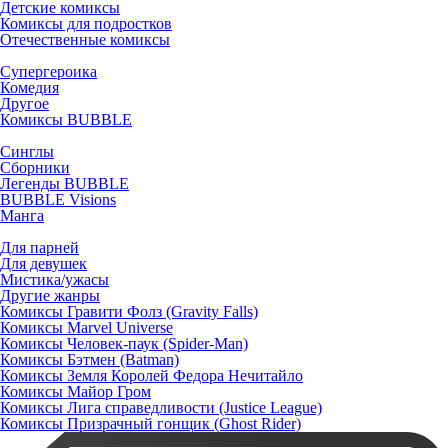
Детские комиксы
Комиксы для подростков
Отечественные комиксы
Супергероика
Комедия
Другое
Комиксы BUBBLE
Синглы
Сборники
Легенды BUBBLE
BUBBLE Visions
Манга
Для парней
Для девушек
Мистика/ужасы
Другие жанры
Комиксы Гравити Фолз (Gravity Falls)
Комиксы Marvel Universe
Комиксы Человек-паук (Spider-Man)
Комиксы Бэтмен (Batman)
Комиксы Земля Королей Федора Нечитайло
Комиксы Майор Гром
Комиксы Лига справедливости (Justice League)
Комиксы Призрачный гонщик (Ghost Rider)