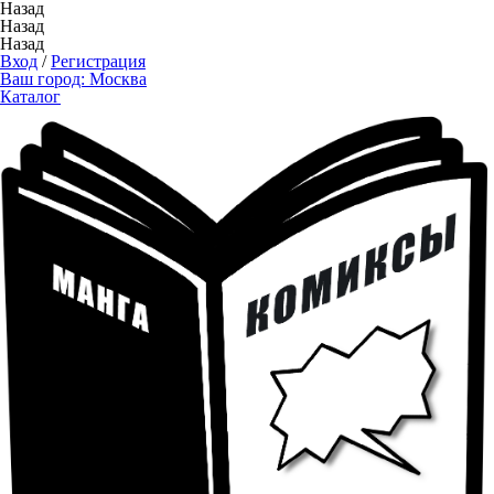
Назад
Назад
Назад
Вход
/
Регистрация
Ваш город:
Москва
Каталог