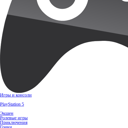
Игры и консоли
PlayStation 5
Экшен
Ролевые игры
Приключения
Гонки