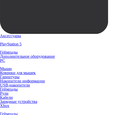
Аксессуары
PlayStation 5
Геймпады
Дополнительное оборудование
PC
Мыши
Коврики для мышек
Гарнитуры
Накопители информации
USB-накопители
Геймпады
Рули
Кабели
Зарядные устройства
Xbox
Геймпады