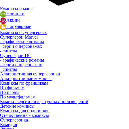
Комиксы и манга
Новинки
Акции
Популярные
Комиксы о супергероях
Супергерои Marvel
- графические романы
- серии о персонажах
- синглы
Супергерои DC
- графические романы
- серии о персонажах
- синглы
Альтернативная супергероика
Альтернативные комиксы
Комиксы по франшизам
По фильмам
По играм
По мультфильмам
Комикс-версии литературных произведений
Детские комиксы
Комиксы для подростков
Отечественные комиксы
Супергероика
Комедия