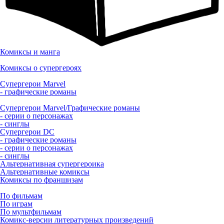
Комиксы и манга
Комиксы о супергероях
Супергерои Marvel
- графические романы
Супергерои Marvel/Графические романы
- серии о персонажах
- синглы
Супергерои DC
- графические романы
- серии о персонажах
- синглы
Альтернативная супергероика
Альтернативные комиксы
Комиксы по франшизам
По фильмам
По играм
По мультфильмам
Комикс-версии литературных произведений