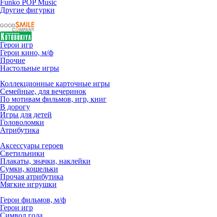
Funko POP Music
Другие фигурки
Герои игр
Герои кино, м/ф
Прочие
Настольные игры
Коллекционные карточные игры
Семейные, для вечеринок
По мотивам фильмов, игр, книг
В дорогу
Игры для детей
Головоломки
Атрибутика
Аксессуары героев
Светильники
Плакаты, значки, наклейки
Сумки, кошельки
Прочая атрибутика
Мягкие игрушки
Герои фильмов, м/ф
Герои игр
Символ года