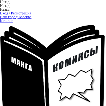
Назад
Назад
Назад
Вход
/
Регистрация
Ваш город:
Москва
Каталог