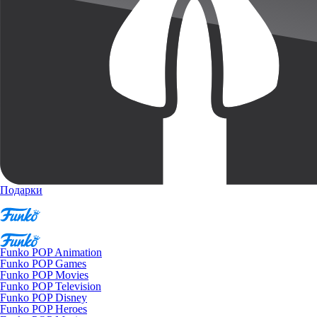
Подарки
Funko POP Animation
Funko POP Games
Funko POP Movies
Funko POP Television
Funko POP Disney
Funko POP Heroes