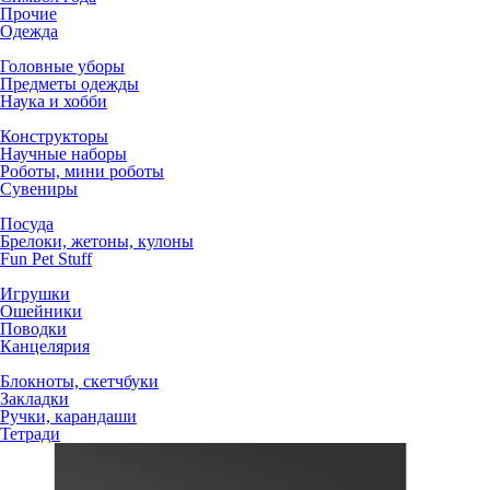
Прочие
Одежда
Головные уборы
Предметы одежды
Наука и хобби
Конструкторы
Научные наборы
Роботы, мини роботы
Сувениры
Посуда
Брелоки, жетоны, кулоны
Fun Pet Stuff
Игрушки
Ошейники
Поводки
Канцелярия
Блокноты, скетчбуки
Закладки
Ручки, карандаши
Тетради