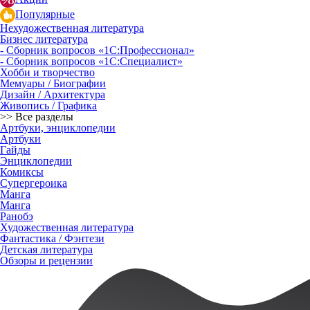
Популярные
Нехудожественная литература
Бизнес литература
- Сборник вопросов «1С:Профессионал»
- Сборник вопросов «1С:Специалист»
Хобби и творчество
Мемуары / Биографии
Дизайн / Архитектура
Живопись / Графика
>> Все разделы
Артбуки, энциклопедии
Артбуки
Гайды
Энциклопедии
Комиксы
Супергероика
Манга
Манга
Ранобэ
Художественная литература
Фантастика / Фэнтези
Детская литература
Обзоры и рецензии