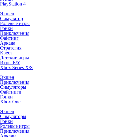
PlayStation 4
Экшен
Симулятор
Ролевые игры
Гонки
Приключения
Файтинг
Аркада
Стратегия
Квест
Детские игры
Игры Б/У
Xbox Series X/S
Экшен
Приключения
Симуляторы
Файтинги
Гонки
Xbox One
Экшен
Симуляторы
Гонки
Ролевые игры
Приключения
Аркады