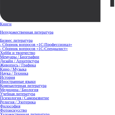
Книги
Нехудожественная литература
Бизнес литература
- Сборник вопросов «1С:Профессионал»
- Сборник вопросов «1С:Специалист»
Хобби и творчество
Мемуары / Биографии
Дизайн / Архитектура
Живопись / Графика
Кино / Музыка
Наука / Техника
История
Иностранные языки
Компьютерная литература
Медицина / Биология
Учебная литература
Психология / Саморазвитие
Религия / Эзотерика
Философия
Фотоискусство
Художественная литература