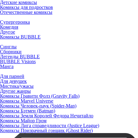
Детские комиксы
Комиксы для подростков
Отечественные комиксы
Супергероика
Комедия
Другое
Комиксы BUBBLE
Синглы
Сборники
Легенды BUBBLE
BUBBLE Visions
Манга
Для парней
Для девушек
Мистика/ужасы
Другие жанры
Комиксы Гравити Фолз (Gravity Falls)
Комиксы Marvel Universe
Комиксы Человек-паук (Spider-Man)
Комиксы Бэтмен (Batman)
Комиксы Земля Королей Федора Нечитайло
Комиксы Майор Гром
Комиксы Лига справедливости (Justice League)
Комиксы Призрачный гонщик (Ghost Rider)