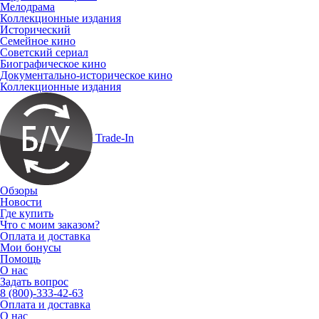
Мелодрама
Коллекционные издания
Исторический
Семейное кино
Советский сериал
Биографическое кино
Документально-историческое кино
Коллекционные издания
Trade-In
Обзоры
Новости
Где купить
Что с моим заказом?
Оплата и доставка
Мои бонусы
Помощь
О нас
Задать вопрос
8 (800)-333-42-63
Оплата и доставка
О нас