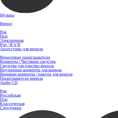
Музыка
Винил
Рок
Поп
Электронная
Рэп / R’n’B
Аксессуары для винила
Виниловые проигрыватели
Конверты / Чистящие средства
Средства для очистки винила
Внутренние конверты для винила
Внешние конверты / пакеты для винила
Проигрыватели винила
Audio CD
Рок
Российская
Поп
Классическая
Саундтреки