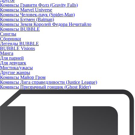
Другое
Комиксы Гравити Фолз (Gravity Falls)
Комиксы Marvel Universe
Комиксы Человек-паук (Spider-Man)
Комиксы Бэтмен (Batman)
Комиксы Земля Королей Федора Нечитайло
Комиксы BUBBLE
Синглы
Сборники
Легенды BUBBLE
BUBBLE Visions
Манга
Для парней
Для девушек
Мистика/ужасы
Другие жанры
Комиксы Майор Гром
Комиксы Лига справедливости (Justice League)
Комиксы Призрачный гонщик (Ghost Rider)