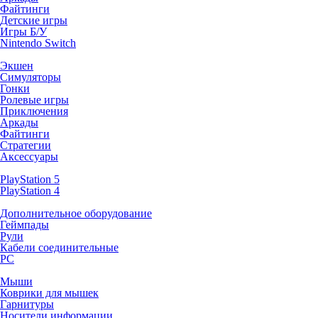
Файтинги
Детские игры
Игры Б/У
Nintendo Switch
Экшен
Симуляторы
Гонки
Ролевые игры
Приключения
Аркады
Файтинги
Стратегии
Аксессуары
PlayStation 5
PlayStation 4
Дополнительное оборудование
Геймпады
Рули
Кабели соединительные
PC
Мыши
Коврики для мышек
Гарнитуры
Носители информации