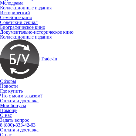
Мелодрама
Коллекционные издания
Исторический
Семейное кино
Советский сериал
Биографическое кино
Документально-историческое кино
Коллекционные издания
Trade-In
Обзоры
Новости
Где купить
Что с моим заказом?
Оплата и доставка
Мои бонусы
Помощь
О нас
Задать вопрос
8 (800)-333-42-63
Оплата и доставка
О нас