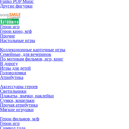
Funko POP Music
Другие фигурки
Герои игр
Герои кино, м/ф
Прочие
Настольные игры
Коллекционные карточные игры
Семейные, для вечеринок
По мотивам фильмов, игр, книг
В дорогу
Игры для детей
Головоломки
Атрибутика
Аксессуары героев
Светильники
Плакаты, значки, наклейки
Сумки, кошельки
Прочая атрибутика
Мягкие игрушки
Герои фильмов, м/ф
Герои игр
Символ года