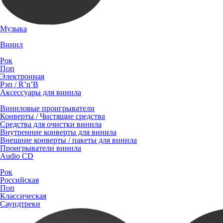
Музыка
Винил
Рок
Поп
Электронная
Рэп / R’n’B
Аксессуары для винила
Виниловые проигрыватели
Конверты / Чистящие средства
Средства для очистки винила
Внутренние конверты для винила
Внешние конверты / пакеты для винила
Проигрыватели винила
Audio CD
Рок
Российская
Поп
Классическая
Саундтреки