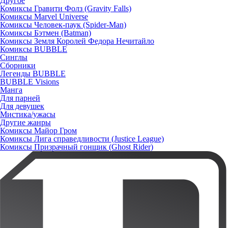
Другое
Комиксы Гравити Фолз (Gravity Falls)
Комиксы Marvel Universe
Комиксы Человек-паук (Spider-Man)
Комиксы Бэтмен (Batman)
Комиксы Земля Королей Федора Нечитайло
Комиксы BUBBLE
Синглы
Сборники
Легенды BUBBLE
BUBBLE Visions
Манга
Для парней
Для девушек
Мистика/ужасы
Другие жанры
Комиксы Майор Гром
Комиксы Лига справедливости (Justice League)
Комиксы Призрачный гонщик (Ghost Rider)