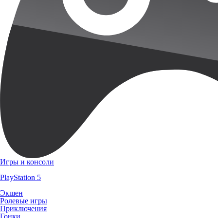
Игры и консоли
PlayStation 5
Экшен
Ролевые игры
Приключения
Гонки