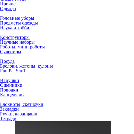
Прочие
Одежда
Головные уборы
Предметы одежды
Наука и хобби
Конструкторы
Научные наборы
Роботы, мини роботы
Сувениры
Посуда
Брелоки, жетоны, кулоны
Fun Pet Stuff
Игрушки
Ошейники
Поводки
Канцелярия
Блокноты, скетчбуки
Закладки
Ручки, карандаши
Тетради