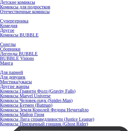
Детские комиксы
Комиксы для подростков
Отечественные комиксы
Супергероика
Комедия
Другое
Комиксы BUBBLE
Синглы
Сборники
Легенды BUBBLE
BUBBLE Visions
Манга
Для парней
Для девушек
Мистика/ужасы
Другие жанры
Комиксы Гравити Фолз (Gravity Falls)
Комиксы Marvel Universe
Комиксы Человек-паук (Spider-Man)
Комиксы Бэтмен (Batman)
Комиксы Земля Королей Федора Нечитайло
Комиксы Майор Гром
Комиксы Лига справедливости (Justice League)
Комиксы Призрачный гонщик (Ghost Rider)