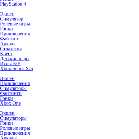
PlayStation 4
Экшен
Симулятор
Ролевые игры
Гонки
Приключения
Файтинг
Аркада
Стратегия
Квест
Детские игры
Игры Б/У
Xbox Series X/S
Экшен
Приключения
Симуляторы
Файтинги
Гонки
Xbox One
Экшен
Симуляторы
Гонки
Ролевые игры
Приключения
Аркады