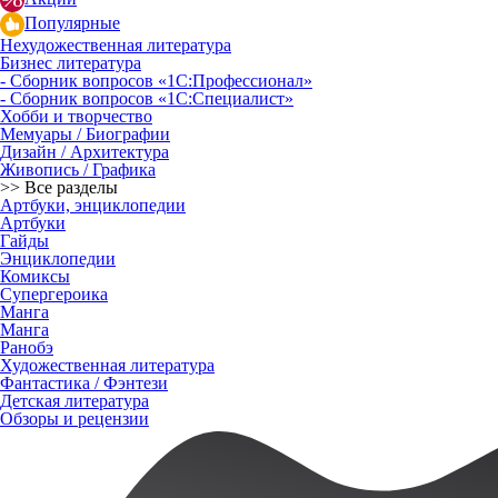
Популярные
Нехудожественная литература
Бизнес литература
- Сборник вопросов «1С:Профессионал»
- Сборник вопросов «1С:Специалист»
Хобби и творчество
Мемуары / Биографии
Дизайн / Архитектура
Живопись / Графика
>> Все разделы
Артбуки, энциклопедии
Артбуки
Гайды
Энциклопедии
Комиксы
Супергероика
Манга
Манга
Ранобэ
Художественная литература
Фантастика / Фэнтези
Детская литература
Обзоры и рецензии