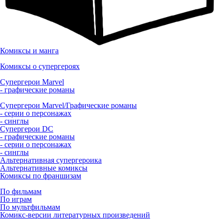
Комиксы и манга
Комиксы о супергероях
Супергерои Marvel
- графические романы
Супергерои Marvel/Графические романы
- серии о персонажах
- синглы
Супергерои DC
- графические романы
- серии о персонажах
- синглы
Альтернативная супергероика
Альтернативные комиксы
Комиксы по франшизам
По фильмам
По играм
По мультфильмам
Комикс-версии литературных произведений