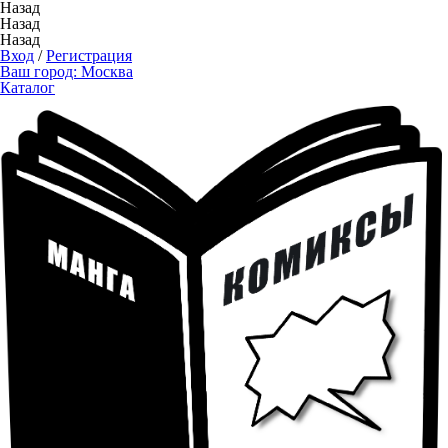
Назад
Назад
Назад
Вход
/
Регистрация
Ваш город:
Москва
Каталог