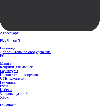
Аксессуары
PlayStation 5
Геймпады
Дополнительное оборудование
PC
Мыши
Коврики для мышек
Гарнитуры
Накопители информации
USB-накопители
Геймпады
Рули
Кабели
Зарядные устройства
Xbox
Геймпады