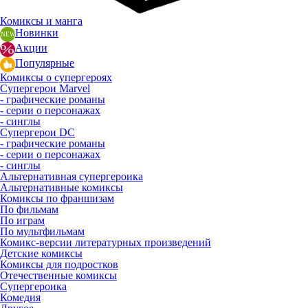
Комиксы и манга
Новинки
Акции
Популярные
Комиксы о супергероях
Супергерои Marvel
- графические романы
- серии о персонажах
- синглы
Супергерои DC
- графические романы
- серии о персонажах
- синглы
Альтернативная супергероика
Альтернативные комиксы
Комиксы по франшизам
По фильмам
По играм
По мультфильмам
Комикс-версии литературных произведений
Детские комиксы
Комиксы для подростков
Отечественные комиксы
Супергероика
Комедия