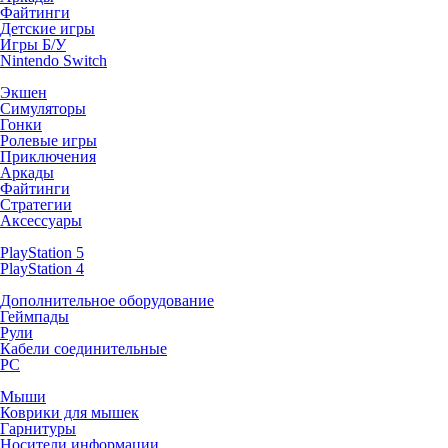
Файтинги
Детские игры
Игры Б/У
Nintendo Switch
Экшен
Симуляторы
Гонки
Ролевые игры
Приключения
Аркады
Файтинги
Стратегии
Аксессуары
PlayStation 5
PlayStation 4
Дополнительное оборудование
Геймпады
Рули
Кабели соединительные
PC
Мыши
Коврики для мышек
Гарнитуры
Носители информации