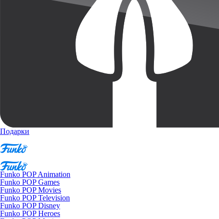
Подарки
Funko POP Animation
Funko POP Games
Funko POP Movies
Funko POP Television
Funko POP Disney
Funko POP Heroes