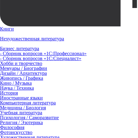
Книги
Нехудожественная литература
Бизнес литература
- Сборник вопросов «1С:Профессионал»
- Сборник вопросов «1С:Специалист»
Хобби и творчество
Мемуары / Биографии
Дизайн / Архитектура
Живопись / Графика
Кино / Музыка
Наука / Техника
История
Иностранные языки
Компьютерная литература
Медицина / Биология
Учебная литература
Психология / Саморазвитие
Религия / Эзотерика
Философия
Фотоискусство
Художественная литература