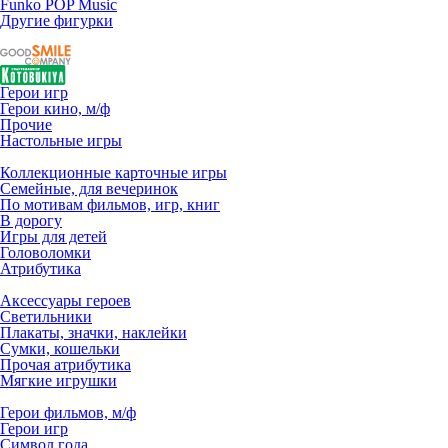
Funko POP Music
Другие фигурки
Герои игр
Герои кино, м/ф
Прочие
Настольные игры
Коллекционные карточные игры
Семейные, для вечеринок
По мотивам фильмов, игр, книг
В дорогу
Игры для детей
Головоломки
Атрибутика
Аксессуары героев
Светильники
Плакаты, значки, наклейки
Сумки, кошельки
Прочая атрибутика
Мягкие игрушки
Герои фильмов, м/ф
Герои игр
Символ года