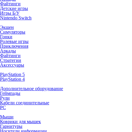
Файтинги
Детские игры
Игры Б/У
Nintendo Switch
Экшен
Симуляторы
Гонки
Ролевые игры
Приключения
Аркады
Файтинги
Стратегии
Аксессуары
PlayStation 5
PlayStation 4
Дополнительное оборудование
Геймпады
Рули
Кабели соединительные
PC
Мыши
Коврики для мышек
Гарнитуры
Носители информации