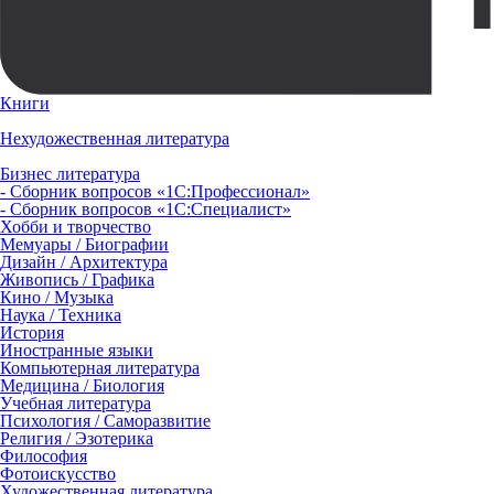
Книги
Нехудожественная литература
Бизнес литература
- Сборник вопросов «1С:Профессионал»
- Сборник вопросов «1С:Специалист»
Хобби и творчество
Мемуары / Биографии
Дизайн / Архитектура
Живопись / Графика
Кино / Музыка
Наука / Техника
История
Иностранные языки
Компьютерная литература
Медицина / Биология
Учебная литература
Психология / Саморазвитие
Религия / Эзотерика
Философия
Фотоискусство
Художественная литература