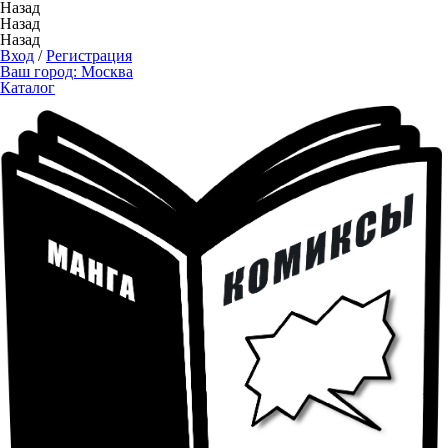
Назад
Назад
Назад
Вход
/
Регистрация
Ваш город:
Москва
Каталог