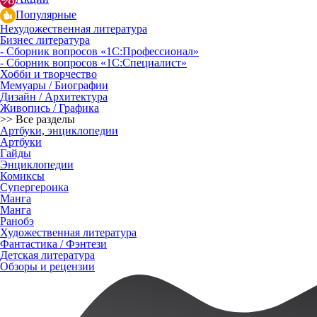
Популярные
Нехудожественная литература
Бизнес литература
- Сборник вопросов «1С:Профессионал»
- Сборник вопросов «1С:Специалист»
Хобби и творчество
Мемуары / Биографии
Дизайн / Архитектура
Живопись / Графика
>> Все разделы
Артбуки, энциклопедии
Артбуки
Гайды
Энциклопедии
Комиксы
Супергероика
Манга
Манга
Ранобэ
Художественная литература
Фантастика / Фэнтези
Детская литература
Обзоры и рецензии