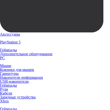
Аксессуары
PlayStation 5
Геймпады
Дополнительное оборудование
PC
Мыши
Коврики для мышек
Гарнитуры
Накопители информации
USB-накопители
Геймпады
Рули
Кабели
Зарядные устройства
Xbox
Геймпады