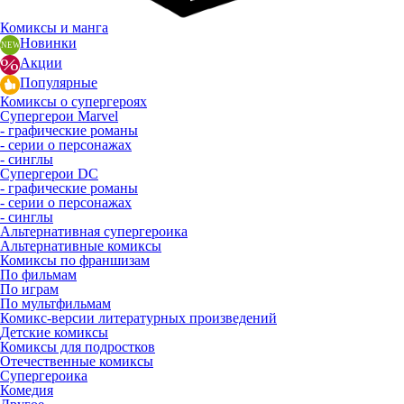
Комиксы и манга
Новинки
Акции
Популярные
Комиксы о супергероях
Супергерои Marvel
- графические романы
- серии о персонажах
- синглы
Супергерои DC
- графические романы
- серии о персонажах
- синглы
Альтернативная супергероика
Альтернативные комиксы
Комиксы по франшизам
По фильмам
По играм
По мультфильмам
Комикс-версии литературных произведений
Детские комиксы
Комиксы для подростков
Отечественные комиксы
Супергероика
Комедия