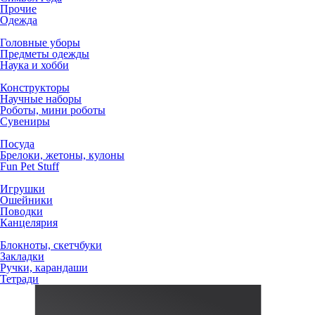
Прочие
Одежда
Головные уборы
Предметы одежды
Наука и хобби
Конструкторы
Научные наборы
Роботы, мини роботы
Сувениры
Посуда
Брелоки, жетоны, кулоны
Fun Pet Stuff
Игрушки
Ошейники
Поводки
Канцелярия
Блокноты, скетчбуки
Закладки
Ручки, карандаши
Тетради