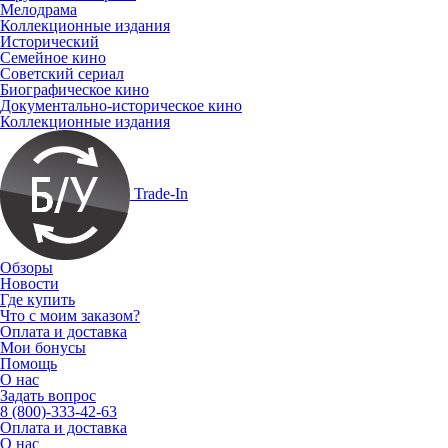
Мелодрама
Коллекционные издания
Исторический
Семейное кино
Советский сериал
Биографическое кино
Документально-историческое кино
Коллекционные издания
Trade-In
Обзоры
Новости
Где купить
Что с моим заказом?
Оплата и доставка
Мои бонусы
Помощь
О нас
Задать вопрос
8 (800)-333-42-63
Оплата и доставка
О нас