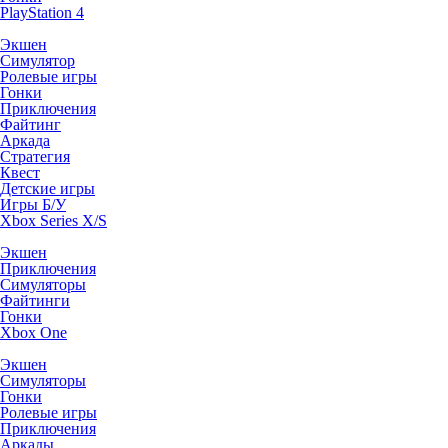
PlayStation 4
Экшен
Симулятор
Ролевые игры
Гонки
Приключения
Файтинг
Аркада
Стратегия
Квест
Детские игры
Игры Б/У
Xbox Series X/S
Экшен
Приключения
Симуляторы
Файтинги
Гонки
Xbox One
Экшен
Симуляторы
Гонки
Ролевые игры
Приключения
Аркады