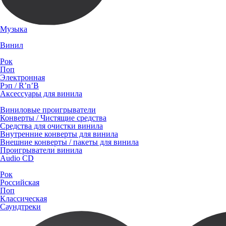
Музыка
Винил
Рок
Поп
Электронная
Рэп / R’n’B
Аксессуары для винила
Виниловые проигрыватели
Конверты / Чистящие средства
Средства для очистки винила
Внутренние конверты для винила
Внешние конверты / пакеты для винила
Проигрыватели винила
Audio CD
Рок
Российская
Поп
Классическая
Саундтреки