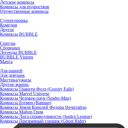
Детские комиксы
Комиксы для подростков
Отечественные комиксы
Супергероика
Комедия
Другое
Комиксы BUBBLE
Синглы
Сборники
Легенды BUBBLE
BUBBLE Visions
Манга
Для парней
Для девушек
Мистика/ужасы
Другие жанры
Комиксы Гравити Фолз (Gravity Falls)
Комиксы Marvel Universe
Комиксы Человек-паук (Spider-Man)
Комиксы Бэтмен (Batman)
Комиксы Земля Королей Федора Нечитайло
Комиксы Майор Гром
Комиксы Лига справедливости (Justice League)
Комиксы Призрачный гонщик (Ghost Rider)