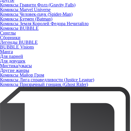
Другое
Комиксы Гравити Фолз (Gravity Falls)
Комиксы Marvel Universe
Комиксы Человек-паук (Spider-Man)
Комиксы Бэтмен (Batman)
Комиксы Земля Королей Федора Нечитайло
Комиксы BUBBLE
Синглы
Сборники
Легенды BUBBLE
BUBBLE Visions
Манга
Для парней
Для девушек
Мистика/ужасы
Другие жанры
Комиксы Майор Гром
Комиксы Лига справедливости (Justice League)
Комиксы Призрачный гонщик (Ghost Rider)