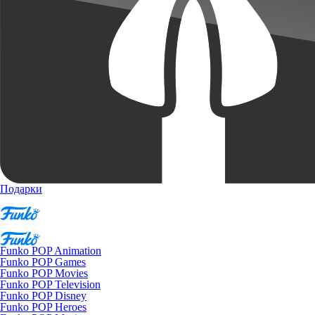
Подарки
Funko POP Animation
Funko POP Games
Funko POP Movies
Funko POP Television
Funko POP Disney
Funko POP Heroes