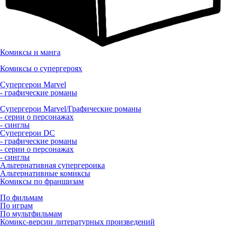
Комиксы и манга
Комиксы о супергероях
Супергерои Marvel
- графические романы
Супергерои Marvel/Графические романы
- серии о персонажах
- синглы
Супергерои DC
- графические романы
- серии о персонажах
- синглы
Альтернативная супергероика
Альтернативные комиксы
Комиксы по франшизам
По фильмам
По играм
По мультфильмам
Комикс-версии литературных произведений