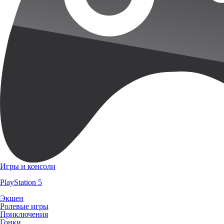
Игры и консоли
PlayStation 5
Экшен
Ролевые игры
Приключения
Гонки