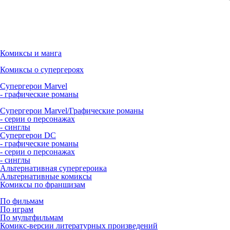
Комиксы и манга
Комиксы о супергероях
Супергерои Marvel
- графические романы
Супергерои Marvel/Графические романы
- серии о персонажах
- синглы
Супергерои DC
- графические романы
- серии о персонажах
- синглы
Альтернативная супергероика
Альтернативные комиксы
Комиксы по франшизам
По фильмам
По играм
По мультфильмам
Комикс-версии литературных произведений