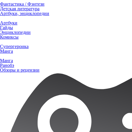
Фантастика / Фэнтези
Детская литература
Артбуки, энциклопедии
Артбуки
Гайды
Энциклопедии
Комиксы
Супергероика
Манга
Манга
Ранобэ
Обзоры и рецензии