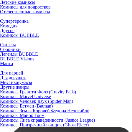
Детские комиксы
Комиксы для подростков
Отечественные комиксы
Супергероика
Комедия
Другое
Комиксы BUBBLE
Синглы
Сборники
Легенды BUBBLE
BUBBLE Visions
Манга
Для парней
Для девушек
Мистика/ужасы
Другие жанры
Комиксы Гравити Фолз (Gravity Falls)
Комиксы Marvel Universe
Комиксы Человек-паук (Spider-Man)
Комиксы Бэтмен (Batman)
Комиксы Земля Королей Федора Нечитайло
Комиксы Майор Гром
Комиксы Лига справедливости (Justice League)
Комиксы Призрачный гонщик (Ghost Rider)