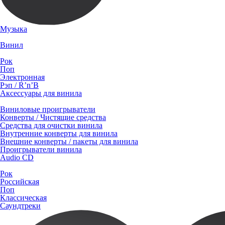
Музыка
Винил
Рок
Поп
Электронная
Рэп / R’n’B
Аксессуары для винила
Виниловые проигрыватели
Конверты / Чистящие средства
Средства для очистки винила
Внутренние конверты для винила
Внешние конверты / пакеты для винила
Проигрыватели винила
Audio CD
Рок
Российская
Поп
Классическая
Саундтреки