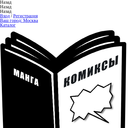
Назад
Назад
Назад
Вход
/
Регистрация
Ваш город:
Москва
Каталог