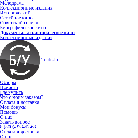
Мелодрама
Коллекционные издания
Исторический
Семейное кино
Советский сериал
Биографическое кино
Документально-историческое кино
Коллекционные издания
Trade-In
Обзоры
Новости
Где купить
Что с моим заказом?
Оплата и доставка
Мои бонусы
Помощь
О нас
Задать вопрос
8 (800)-333-42-63
Оплата и доставка
О нас