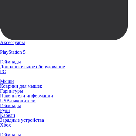
Аксессуары
PlayStation 5
Геймпады
Дополнительное оборудование
PC
Мыши
Коврики для мышек
Гарнитуры
Накопители информации
USB-накопители
Геймпады
Рули
Кабели
Зарядные устройства
Xbox
Геймпады