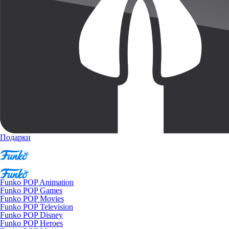
Подарки
Funko POP Animation
Funko POP Games
Funko POP Movies
Funko POP Television
Funko POP Disney
Funko POP Heroes