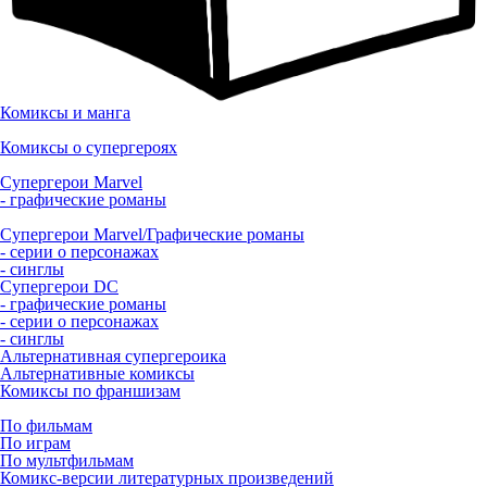
Комиксы и манга
Комиксы о супергероях
Супергерои Marvel
- графические романы
Супергерои Marvel/Графические романы
- серии о персонажах
- синглы
Супергерои DC
- графические романы
- серии о персонажах
- синглы
Альтернативная супергероика
Альтернативные комиксы
Комиксы по франшизам
По фильмам
По играм
По мультфильмам
Комикс-версии литературных произведений