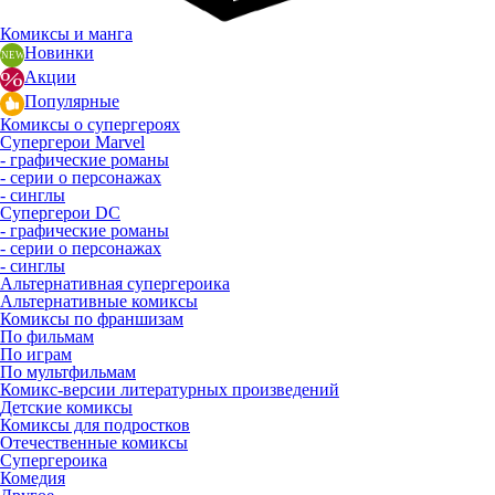
Комиксы и манга
Новинки
Акции
Популярные
Комиксы о супергероях
Супергерои Marvel
- графические романы
- серии о персонажах
- синглы
Супергерои DC
- графические романы
- серии о персонажах
- синглы
Альтернативная супергероика
Альтернативные комиксы
Комиксы по франшизам
По фильмам
По играм
По мультфильмам
Комикс-версии литературных произведений
Детские комиксы
Комиксы для подростков
Отечественные комиксы
Супергероика
Комедия