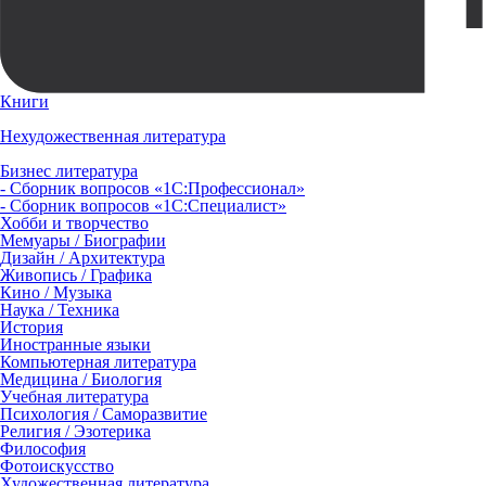
Книги
Нехудожественная литература
Бизнес литература
- Сборник вопросов «1С:Профессионал»
- Сборник вопросов «1С:Специалист»
Хобби и творчество
Мемуары / Биографии
Дизайн / Архитектура
Живопись / Графика
Кино / Музыка
Наука / Техника
История
Иностранные языки
Компьютерная литература
Медицина / Биология
Учебная литература
Психология / Саморазвитие
Религия / Эзотерика
Философия
Фотоискусство
Художественная литература