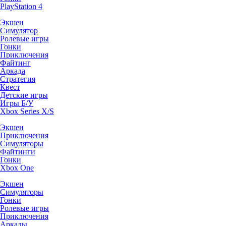
PlayStation 4
Экшен
Симулятор
Ролевые игры
Гонки
Приключения
Файтинг
Аркада
Стратегия
Квест
Детские игры
Игры Б/У
Xbox Series X/S
Экшен
Приключения
Симуляторы
Файтинги
Гонки
Xbox One
Экшен
Симуляторы
Гонки
Ролевые игры
Приключения
Аркады