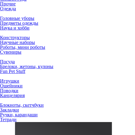
Прочие
Одежда
Головные уборы
Предметы одежды
Наука и хобби
Конструкторы
Научные наборы
Роботы, мини роботы
Сувениры
Посуда
Брелоки, жетоны, кулоны
Fun Pet Stuff
Игрушки
Ошейники
Поводки
Канцелярия
Блокноты, скетчбуки
Закладки
Ручки, карандаши
Тетради