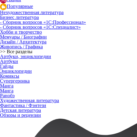
Популярные
Нехудожественная литература
Бизнес литература
- Сборник вопросов «1С:Профессионал»
- Сборник вопросов «1С:Специалист»
Хобби и творчество
Мемуары / Биографии
Дизайн / Архитектура
Живопись / Графика
>> Все разделы
Артбуки, энциклопедии
Артбуки
Гайды
Энциклопедии
Комиксы
Супергероика
Манга
Манга
Ранобэ
Художественная литература
Фантастика / Фэнтези
Детская литература
Обзоры и рецензии