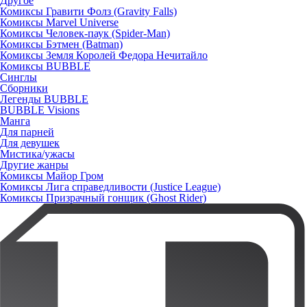
Другое
Комиксы Гравити Фолз (Gravity Falls)
Комиксы Marvel Universe
Комиксы Человек-паук (Spider-Man)
Комиксы Бэтмен (Batman)
Комиксы Земля Королей Федора Нечитайло
Комиксы BUBBLE
Синглы
Сборники
Легенды BUBBLE
BUBBLE Visions
Манга
Для парней
Для девушек
Мистика/ужасы
Другие жанры
Комиксы Майор Гром
Комиксы Лига справедливости (Justice League)
Комиксы Призрачный гонщик (Ghost Rider)