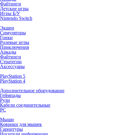
Файтинги
Детские игры
Игры Б/У
Nintendo Switch
Экшен
Симуляторы
Гонки
Ролевые игры
Приключения
Аркады
Файтинги
Стратегии
Аксессуары
PlayStation 5
PlayStation 4
Дополнительное оборудование
Геймпады
Рули
Кабели соединительные
PC
Мыши
Коврики для мышек
Гарнитуры
Носители информации