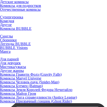
Детские комиксы
Комиксы для подростков
Отечественные комиксы
Супергероика
Комедия
Другое
Комиксы BUBBLE
Синглы
Сборники
Легенды BUBBLE
BUBBLE Visions
Манга
Для парней
Для девушек
Мистика/ужасы
Другие жанры
Комиксы Гравити Фолз (Gravity Falls)
Комиксы Marvel Universe
Комиксы Человек-паук (Spider-Man)
Комиксы Бэтмен (Batman)
Комиксы Земля Королей Федора Нечитайло
Комиксы Майор Гром
Комиксы Лига справедливости (Justice League)
Комиксы Призрачный гонщик (Ghost Rider)