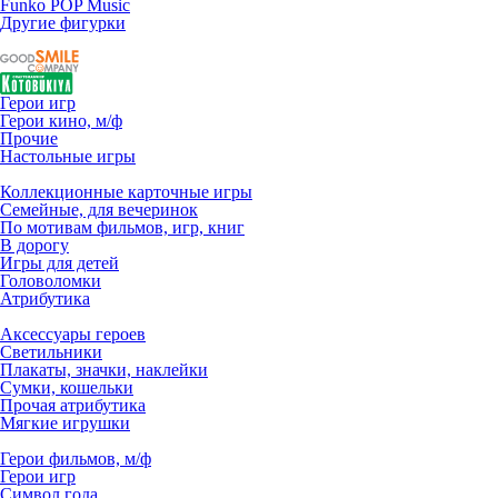
Funko POP Music
Другие фигурки
Герои игр
Герои кино, м/ф
Прочие
Настольные игры
Коллекционные карточные игры
Семейные, для вечеринок
По мотивам фильмов, игр, книг
В дорогу
Игры для детей
Головоломки
Атрибутика
Аксессуары героев
Светильники
Плакаты, значки, наклейки
Сумки, кошельки
Прочая атрибутика
Мягкие игрушки
Герои фильмов, м/ф
Герои игр
Символ года