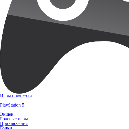
Игры и консоли
PlayStation 5
Экшен
Ролевые игры
Приключения
Гонки