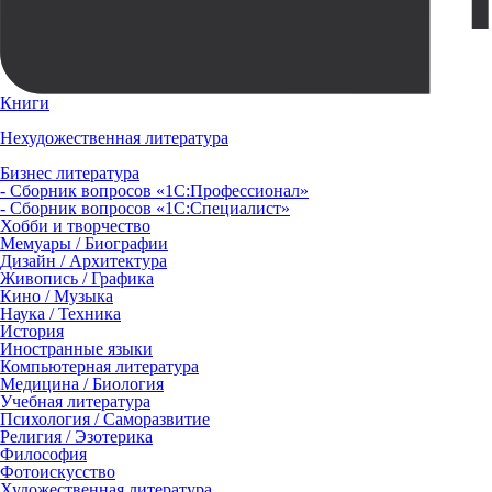
Книги
Нехудожественная литература
Бизнес литература
- Сборник вопросов «1С:Профессионал»
- Сборник вопросов «1С:Специалист»
Хобби и творчество
Мемуары / Биографии
Дизайн / Архитектура
Живопись / Графика
Кино / Музыка
Наука / Техника
История
Иностранные языки
Компьютерная литература
Медицина / Биология
Учебная литература
Психология / Саморазвитие
Религия / Эзотерика
Философия
Фотоискусство
Художественная литература