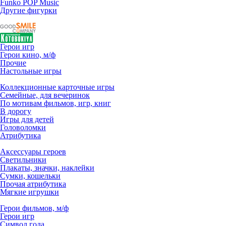
Funko POP Music
Другие фигурки
Герои игр
Герои кино, м/ф
Прочие
Настольные игры
Коллекционные карточные игры
Семейные, для вечеринок
По мотивам фильмов, игр, книг
В дорогу
Игры для детей
Головоломки
Атрибутика
Аксессуары героев
Светильники
Плакаты, значки, наклейки
Сумки, кошельки
Прочая атрибутика
Мягкие игрушки
Герои фильмов, м/ф
Герои игр
Символ года