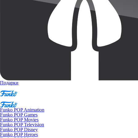
Подарки
Funko POP Animation
Funko POP Games
Funko POP Movies
Funko POP Television
Funko POP Disney
Funko POP Heroes