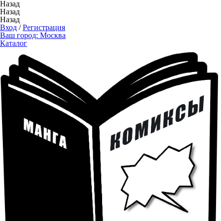
Назад
Назад
Назад
Вход
/
Регистрация
Ваш город:
Москва
Каталог