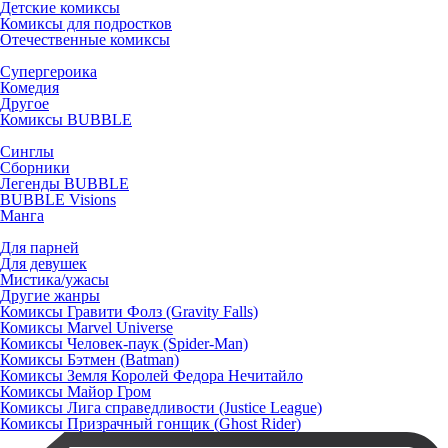
Детские комиксы
Комиксы для подростков
Отечественные комиксы
Супергероика
Комедия
Другое
Комиксы BUBBLE
Синглы
Сборники
Легенды BUBBLE
BUBBLE Visions
Манга
Для парней
Для девушек
Мистика/ужасы
Другие жанры
Комиксы Гравити Фолз (Gravity Falls)
Комиксы Marvel Universe
Комиксы Человек-паук (Spider-Man)
Комиксы Бэтмен (Batman)
Комиксы Земля Королей Федора Нечитайло
Комиксы Майор Гром
Комиксы Лига справедливости (Justice League)
Комиксы Призрачный гонщик (Ghost Rider)