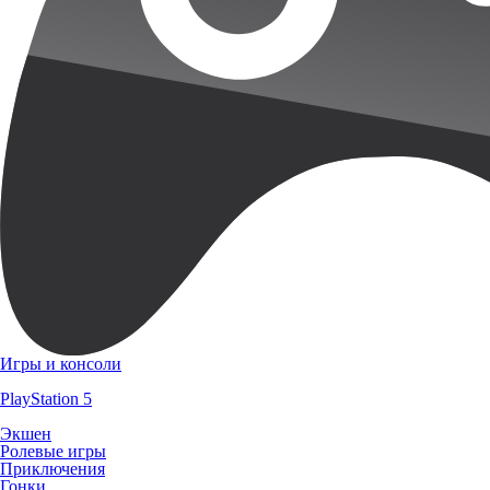
Игры и консоли
PlayStation 5
Экшен
Ролевые игры
Приключения
Гонки