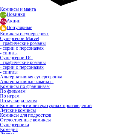
Комиксы и манга
Новинки
Акции
Популярные
Комиксы о супергероях
Супергерои Marvel
- графические романы
- серии о персонажах
- синглы
Супергерои DC
- графические романы
- серии о персонажах
- синглы
Альтернативная супергероика
Альтернативные комиксы
Комиксы по франшизам
По фильмам
По играм
По мультфильмам
Комикс-версии литературных произведений
Детские комиксы
Комиксы для подростков
Отечественные комиксы
Супергероика
Комедия