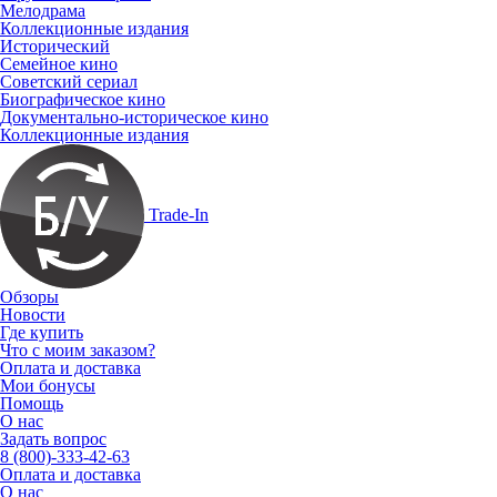
Мелодрама
Коллекционные издания
Исторический
Семейное кино
Советский сериал
Биографическое кино
Документально-историческое кино
Коллекционные издания
Trade-In
Обзоры
Новости
Где купить
Что с моим заказом?
Оплата и доставка
Мои бонусы
Помощь
О нас
Задать вопрос
8 (800)-333-42-63
Оплата и доставка
О нас