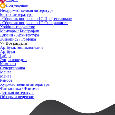
Популярные
Нехудожественная литература
Бизнес литература
- Сборник вопросов «1С:Профессионал»
- Сборник вопросов «1С:Специалист»
Хобби и творчество
Мемуары / Биографии
Дизайн / Архитектура
Живопись / Графика
>> Все разделы
Артбуки, энциклопедии
Артбуки
Гайды
Энциклопедии
Комиксы
Супергероика
Манга
Манга
Ранобэ
Художественная литература
Фантастика / Фэнтези
Детская литература
Обзоры и рецензии