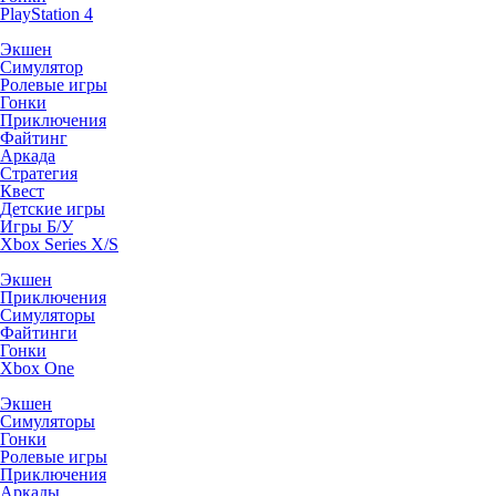
PlayStation 4
Экшен
Симулятор
Ролевые игры
Гонки
Приключения
Файтинг
Аркада
Стратегия
Квест
Детские игры
Игры Б/У
Xbox Series X/S
Экшен
Приключения
Симуляторы
Файтинги
Гонки
Xbox One
Экшен
Симуляторы
Гонки
Ролевые игры
Приключения
Аркады