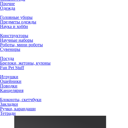
Прочие
Одежда
Головные уборы
Предметы одежды
Наука и хобби
Конструкторы
Научные наборы
Роботы, мини роботы
Сувениры
Посуда
Брелоки, жетоны, кулоны
Fun Pet Stuff
Игрушки
Ошейники
Поводки
Канцелярия
Блокноты, скетчбуки
Закладки
Ручки, карандаши
Тетради