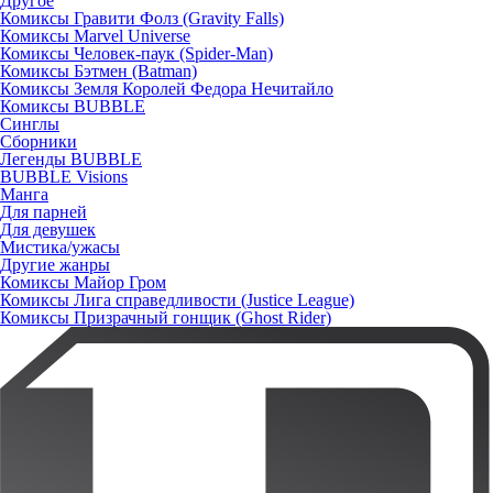
Другое
Комиксы Гравити Фолз (Gravity Falls)
Комиксы Marvel Universe
Комиксы Человек-паук (Spider-Man)
Комиксы Бэтмен (Batman)
Комиксы Земля Королей Федора Нечитайло
Комиксы BUBBLE
Синглы
Сборники
Легенды BUBBLE
BUBBLE Visions
Манга
Для парней
Для девушек
Мистика/ужасы
Другие жанры
Комиксы Майор Гром
Комиксы Лига справедливости (Justice League)
Комиксы Призрачный гонщик (Ghost Rider)