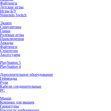
Файтинги
Детские игры
Игры Б/У
Nintendo Switch
Экшен
Симуляторы
Гонки
Ролевые игры
Приключения
Аркады
Файтинги
Стратегии
Аксессуары
PlayStation 5
PlayStation 4
Дополнительное оборудование
Геймпады
Рули
Кабели соединительные
PC
Мыши
Коврики для мышек
Гарнитуры
Носители информации