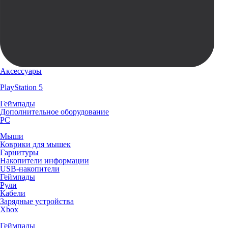
Аксессуары
PlayStation 5
Геймпады
Дополнительное оборудование
PC
Мыши
Коврики для мышек
Гарнитуры
Накопители информации
USB-накопители
Геймпады
Рули
Кабели
Зарядные устройства
Xbox
Геймпады