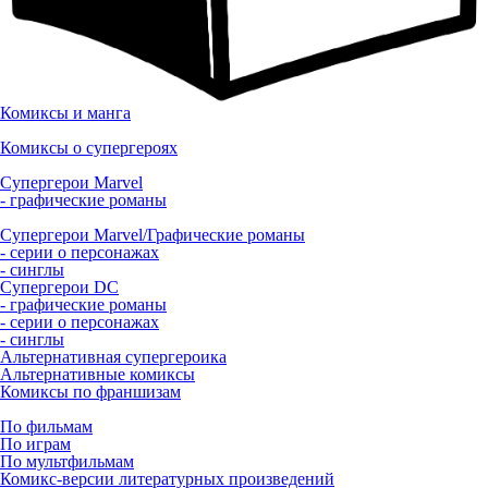
Комиксы и манга
Комиксы о супергероях
Супергерои Marvel
- графические романы
Супергерои Marvel/Графические романы
- серии о персонажах
- синглы
Супергерои DC
- графические романы
- серии о персонажах
- синглы
Альтернативная супергероика
Альтернативные комиксы
Комиксы по франшизам
По фильмам
По играм
По мультфильмам
Комикс-версии литературных произведений