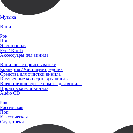
Музыка
Винил
Рок
Поп
Электронная
Рэп / R’n’B
Аксессуары для винила
Виниловые проигрыватели
Конверты / Чистящие средства
Средства для очистки винила
Внутренние конверты для винила
Внешние конверты / пакеты для винила
Проигрыватели винила
Audio CD
Рок
Российская
Поп
Классическая
Саундтреки