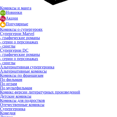
Комиксы и манга
Новинки
Акции
Популярные
Комиксы о супергероях
Супергерои Marvel
- графические романы
- серии о персонажах
- синглы
Супергерои DC
- графические романы
- серии о персонажах
- синглы
Альтернативная супергероика
Альтернативные комиксы
Комиксы по франшизам
По фильмам
По играм
По мультфильмам
Комикс-версии литературных произведений
Детские комиксы
Комиксы для подростков
Отечественные комиксы
Супергероика
Комедия