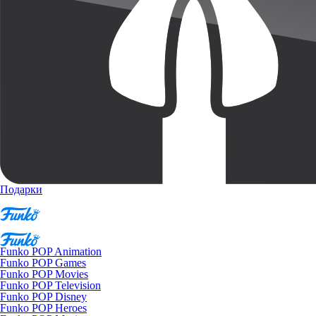
Подарки
Funko POP Animation
Funko POP Games
Funko POP Movies
Funko POP Television
Funko POP Disney
Funko POP Heroes