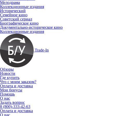
Мелодрама
Коллекционные издания
Исторический
Семейное кино
Советский сериал
Биографическое кино
Документально-историческое кино
Коллекционные издания
Trade-In
Обзоры
Новости
Где купить
Что с моим заказом?
Оплата и доставка
Мои бонусы
Помощь
О нас
Задать вопрос
8 (800)-333-42-63
Оплата и доставка
О нас