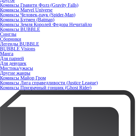
Другое
Комиксы Гравити Фолз (Gravity Falls)
Комиксы Marvel Universe
Комиксы Человек-паук (Spider-Man)
Комиксы Бэтмен (Batman)
Комиксы Земля Королей Федора Нечитайло
Комиксы BUBBLE
Синглы
Сборники
Легенды BUBBLE
BUBBLE Visions
Манга
Для парней
Для девушек
Мистика/ужасы
Другие жанры
Комиксы Майор Гром
Комиксы Лига справедливости (Justice League)
Комиксы Призрачный гонщик (Ghost Rider)