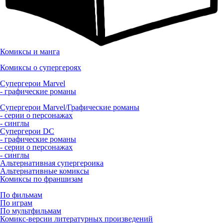
Комиксы и манга
Комиксы о супергероях
Супергерои Marvel
- графические романы
Супергерои Marvel/Графические романы
- серии о персонажах
- синглы
Супергерои DC
- графические романы
- серии о персонажах
- синглы
Альтернативная супергероика
Альтернативные комиксы
Комиксы по франшизам
По фильмам
По играм
По мультфильмам
Комикс-версии литературных произведений