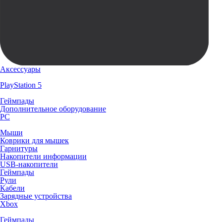
Аксессуары
PlayStation 5
Геймпады
Дополнительное оборудование
PC
Мыши
Коврики для мышек
Гарнитуры
Накопители информации
USB-накопители
Геймпады
Рули
Кабели
Зарядные устройства
Xbox
Геймпады