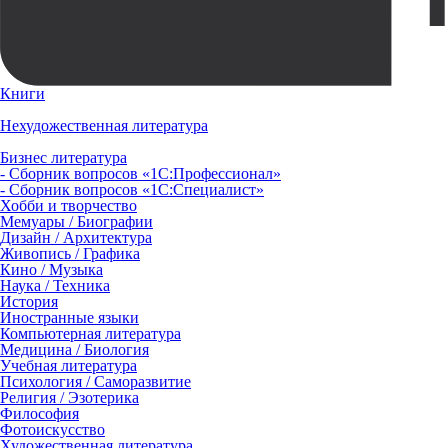
Книги
Нехудожественная литература
Бизнес литература
- Сборник вопросов «1С:Профессионал»
- Сборник вопросов «1С:Специалист»
Хобби и творчество
Мемуары / Биографии
Дизайн / Архитектура
Живопись / Графика
Кино / Музыка
Наука / Техника
История
Иностранные языки
Компьютерная литература
Медицина / Биология
Учебная литература
Психология / Саморазвитие
Религия / Эзотерика
Философия
Фотоискусство
Художественная литература