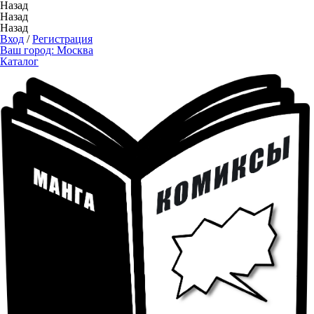
Назад
Назад
Назад
Вход
/
Регистрация
Ваш город:
Москва
Каталог