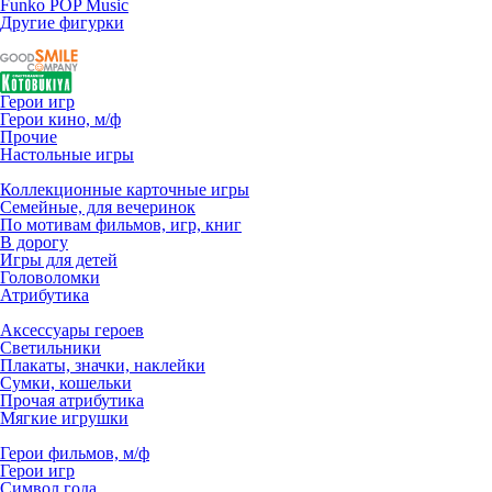
Funko POP Music
Другие фигурки
Герои игр
Герои кино, м/ф
Прочие
Настольные игры
Коллекционные карточные игры
Семейные, для вечеринок
По мотивам фильмов, игр, книг
В дорогу
Игры для детей
Головоломки
Атрибутика
Аксессуары героев
Светильники
Плакаты, значки, наклейки
Сумки, кошельки
Прочая атрибутика
Мягкие игрушки
Герои фильмов, м/ф
Герои игр
Символ года