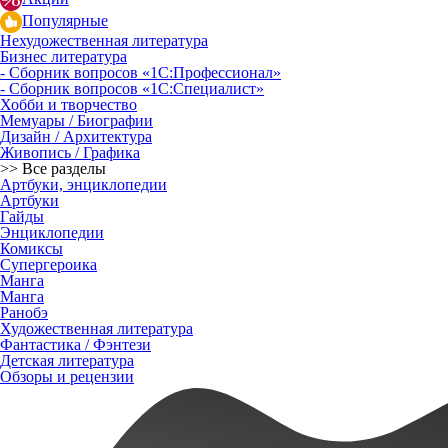
Популярные
Нехудожественная литература
Бизнес литература
- Сборник вопросов «1С:Профессионал»
- Сборник вопросов «1С:Специалист»
Хобби и творчество
Мемуары / Биографии
Дизайн / Архитектура
Живопись / Графика
>> Все разделы
Артбуки, энциклопедии
Артбуки
Гайды
Энциклопедии
Комиксы
Супергероика
Манга
Манга
Ранобэ
Художественная литература
Фантастика / Фэнтези
Детская литература
Обзоры и рецензии