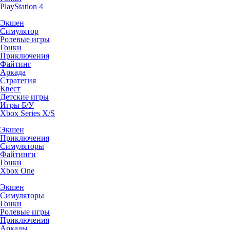
PlayStation 4
Экшен
Симулятор
Ролевые игры
Гонки
Приключения
Файтинг
Аркада
Стратегия
Квест
Детские игры
Игры Б/У
Xbox Series X/S
Экшен
Приключения
Симуляторы
Файтинги
Гонки
Xbox One
Экшен
Симуляторы
Гонки
Ролевые игры
Приключения
Аркады