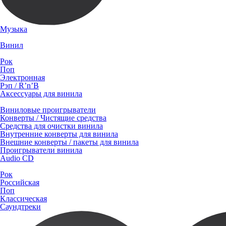
Музыка
Винил
Рок
Поп
Электронная
Рэп / R’n’B
Аксессуары для винила
Виниловые проигрыватели
Конверты / Чистящие средства
Средства для очистки винила
Внутренние конверты для винила
Внешние конверты / пакеты для винила
Проигрыватели винила
Audio CD
Рок
Российская
Поп
Классическая
Саундтреки