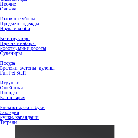
Прочие
Одежда
Головные уборы
Предметы одежды
Наука и хобби
Конструкторы
Научные наборы
Роботы, мини роботы
Сувениры
Посуда
Брелоки, жетоны, кулоны
Fun Pet Stuff
Игрушки
Ошейники
Поводки
Канцелярия
Блокноты, скетчбуки
Закладки
Ручки, карандаши
Тетради