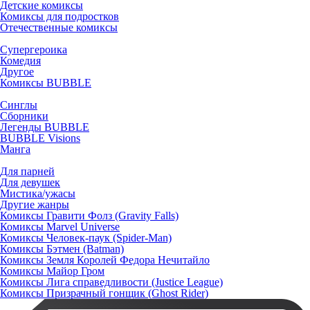
Детские комиксы
Комиксы для подростков
Отечественные комиксы
Супергероика
Комедия
Другое
Комиксы BUBBLE
Синглы
Сборники
Легенды BUBBLE
BUBBLE Visions
Манга
Для парней
Для девушек
Мистика/ужасы
Другие жанры
Комиксы Гравити Фолз (Gravity Falls)
Комиксы Marvel Universe
Комиксы Человек-паук (Spider-Man)
Комиксы Бэтмен (Batman)
Комиксы Земля Королей Федора Нечитайло
Комиксы Майор Гром
Комиксы Лига справедливости (Justice League)
Комиксы Призрачный гонщик (Ghost Rider)