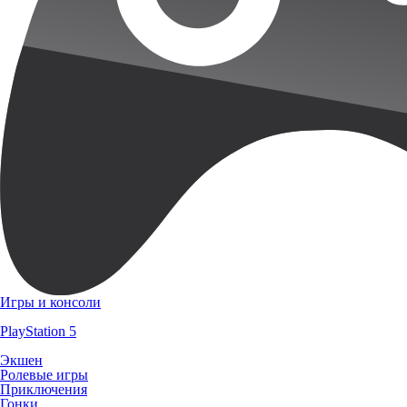
Игры и консоли
PlayStation 5
Экшен
Ролевые игры
Приключения
Гонки