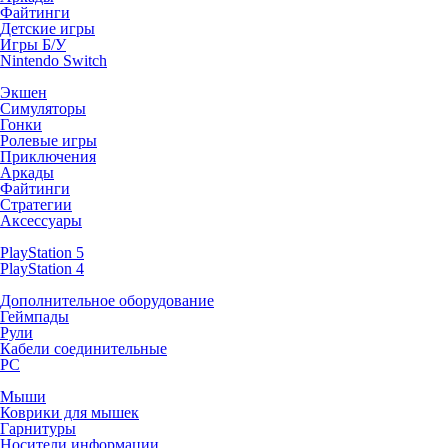
Файтинги
Детские игры
Игры Б/У
Nintendo Switch
Экшен
Симуляторы
Гонки
Ролевые игры
Приключения
Аркады
Файтинги
Стратегии
Аксессуары
PlayStation 5
PlayStation 4
Дополнительное оборудование
Геймпады
Рули
Кабели соединительные
PC
Мыши
Коврики для мышек
Гарнитуры
Носители информации