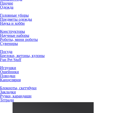
Прочие
Одежда
Головные уборы
Предметы одежды
Наука и хобби
Конструкторы
Научные наборы
Роботы, мини роботы
Сувениры
Посуда
Брелоки, жетоны, кулоны
Fun Pet Stuff
Игрушки
Ошейники
Поводки
Канцелярия
Блокноты, скетчбуки
Закладки
Ручки, карандаши
Тетради