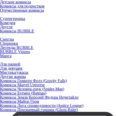
Детские комиксы
Комиксы для подростков
Отечественные комиксы
Супергероика
Комедия
Другое
Комиксы BUBBLE
Синглы
Сборники
Легенды BUBBLE
BUBBLE Visions
Манга
Для парней
Для девушек
Мистика/ужасы
Другие жанры
Комиксы Гравити Фолз (Gravity Falls)
Комиксы Marvel Universe
Комиксы Человек-паук (Spider-Man)
Комиксы Бэтмен (Batman)
Комиксы Земля Королей Федора Нечитайло
Комиксы Майор Гром
Комиксы Лига справедливости (Justice League)
Комиксы Призрачный гонщик (Ghost Rider)