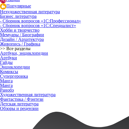
Популярные
Нехудожественная литература
Бизнес литература
- Сборник вопросов «1С:Профессионал»
- Сборник вопросов «1С:Специалист»
Хобби и творчество
Мемуары / Биографии
Дизайн / Архитектура
Живопись / Графика
>> Все разделы
Артбуки, энциклопедии
Артбуки
Гайды
Энциклопедии
Комиксы
Супергероика
Манга
Манга
Ранобэ
Художественная литература
Фантастика / Фэнтези
Детская литература
Обзоры и рецензии