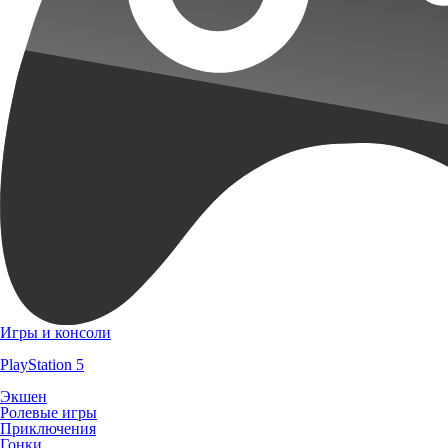
Игры и консоли
PlayStation 5
Экшен
Ролевые игры
Приключения
Гонки