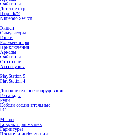
Файтинги
Детские игры
Игры Б/У
Nintendo Switch
Экшен
Симуляторы
Гонки
Ролевые игры
Приключения
Аркады
Файтинги
Стратегии
Аксессуары
PlayStation 5
PlayStation 4
Дополнительное оборудование
Геймпады
Рули
Кабели соединительные
PC
Мыши
Коврики для мышек
Гарнитуры
Носители информации