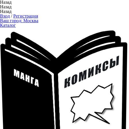
Назад
Назад
Назад
Вход
/
Регистрация
Ваш город:
Москва
Каталог