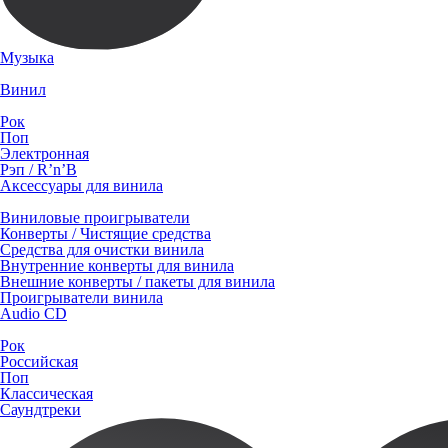
Музыка
Винил
Рок
Поп
Электронная
Рэп / R’n’B
Аксессуары для винила
Виниловые проигрыватели
Конверты / Чистящие средства
Средства для очистки винила
Внутренние конверты для винила
Внешние конверты / пакеты для винила
Проигрыватели винила
Audio CD
Рок
Российская
Поп
Классическая
Саундтреки