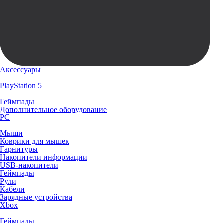
Аксессуары
PlayStation 5
Геймпады
Дополнительное оборудование
PC
Мыши
Коврики для мышек
Гарнитуры
Накопители информации
USB-накопители
Геймпады
Рули
Кабели
Зарядные устройства
Xbox
Геймпады