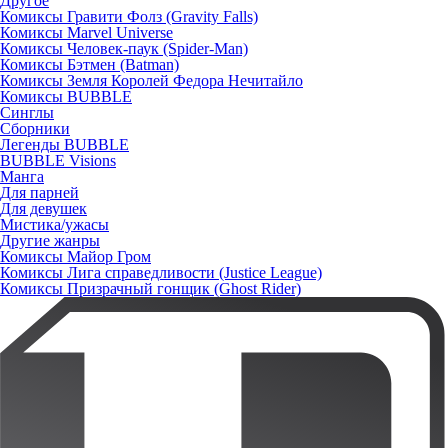
Другое
Комиксы Гравити Фолз (Gravity Falls)
Комиксы Marvel Universe
Комиксы Человек-паук (Spider-Man)
Комиксы Бэтмен (Batman)
Комиксы Земля Королей Федора Нечитайло
Комиксы BUBBLE
Синглы
Сборники
Легенды BUBBLE
BUBBLE Visions
Манга
Для парней
Для девушек
Мистика/ужасы
Другие жанры
Комиксы Майор Гром
Комиксы Лига справедливости (Justice League)
Комиксы Призрачный гонщик (Ghost Rider)