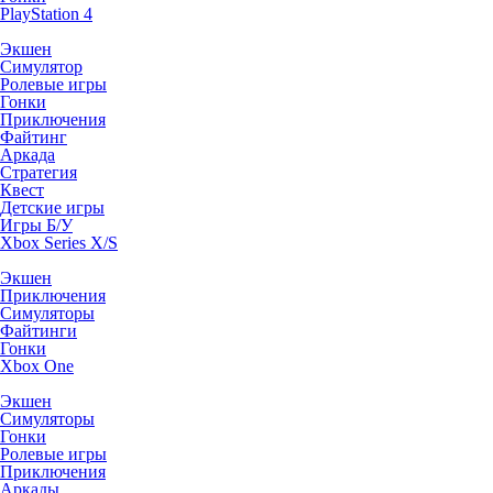
PlayStation 4
Экшен
Симулятор
Ролевые игры
Гонки
Приключения
Файтинг
Аркада
Стратегия
Квест
Детские игры
Игры Б/У
Xbox Series X/S
Экшен
Приключения
Симуляторы
Файтинги
Гонки
Xbox One
Экшен
Симуляторы
Гонки
Ролевые игры
Приключения
Аркады