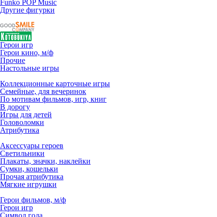
Funko POP Music
Другие фигурки
Герои игр
Герои кино, м/ф
Прочие
Настольные игры
Коллекционные карточные игры
Семейные, для вечеринок
По мотивам фильмов, игр, книг
В дорогу
Игры для детей
Головоломки
Атрибутика
Аксессуары героев
Светильники
Плакаты, значки, наклейки
Сумки, кошельки
Прочая атрибутика
Мягкие игрушки
Герои фильмов, м/ф
Герои игр
Символ года