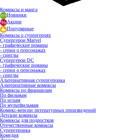
Комиксы и манга
Новинки
Акции
Популярные
Комиксы о супергероях
Супергерои Marvel
- графические романы
- серии о персонажах
- синглы
Супергерои DC
- графические романы
- серии о персонажах
- синглы
Альтернативная супергероика
Альтернативные комиксы
Комиксы по франшизам
По фильмам
По играм
По мультфильмам
Комикс-версии литературных произведений
Детские комиксы
Комиксы для подростков
Отечественные комиксы
Супергероика
Комедия