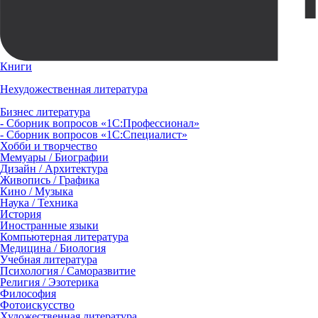
Книги
Нехудожественная литература
Бизнес литература
- Сборник вопросов «1С:Профессионал»
- Сборник вопросов «1С:Специалист»
Хобби и творчество
Мемуары / Биографии
Дизайн / Архитектура
Живопись / Графика
Кино / Музыка
Наука / Техника
История
Иностранные языки
Компьютерная литература
Медицина / Биология
Учебная литература
Психология / Саморазвитие
Религия / Эзотерика
Философия
Фотоискусство
Художественная литература