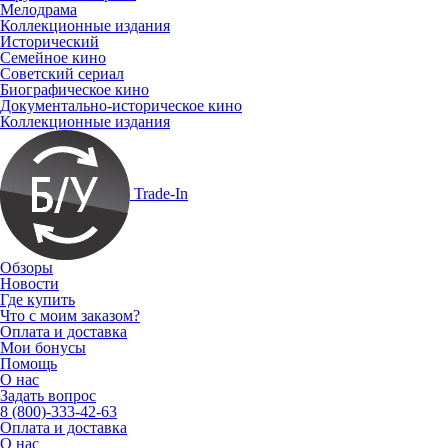
Мелодрама
Коллекционные издания
Исторический
Семейное кино
Советский сериал
Биографическое кино
Документально-историческое кино
Коллекционные издания
Trade-In
Обзоры
Новости
Где купить
Что с моим заказом?
Оплата и доставка
Мои бонусы
Помощь
О нас
Задать вопрос
8 (800)-333-42-63
Оплата и доставка
О нас