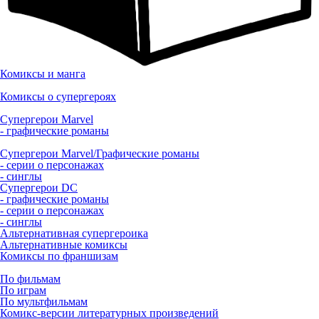
Комиксы и манга
Комиксы о супергероях
Супергерои Marvel
- графические романы
Супергерои Marvel/Графические романы
- серии о персонажах
- синглы
Супергерои DC
- графические романы
- серии о персонажах
- синглы
Альтернативная супергероика
Альтернативные комиксы
Комиксы по франшизам
По фильмам
По играм
По мультфильмам
Комикс-версии литературных произведений