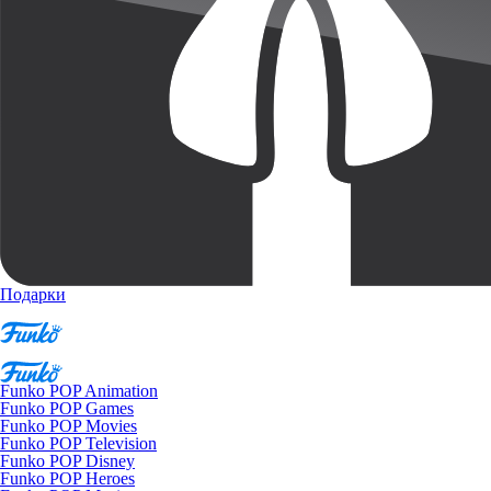
Подарки
Funko POP Animation
Funko POP Games
Funko POP Movies
Funko POP Television
Funko POP Disney
Funko POP Heroes