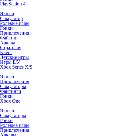
PlayStation 4
Экшен
Симулятор
Ролевые игры
Гонки
Приключения
Файтинг
Аркада
Стратегия
Квест
Детские игры
Игры Б/У
Xbox Series X/S
Экшен
Приключения
Симуляторы
Файтинги
Гонки
Xbox One
Экшен
Симуляторы
Гонки
Ролевые игры
Приключения
Аркады