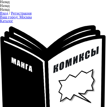
Назад
Назад
Назад
Вход
/
Регистрация
Ваш город:
Москва
Каталог