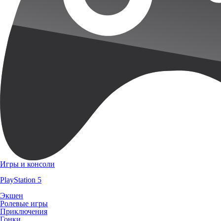
Игры и консоли
PlayStation 5
Экшен
Ролевые игры
Приключения
Гонки