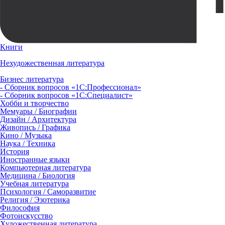
Книги
Нехудожественная литература
Бизнес литература
- Сборник вопросов «1С:Профессионал»
- Сборник вопросов «1С:Специалист»
Хобби и творчество
Мемуары / Биографии
Дизайн / Архитектура
Живопись / Графика
Кино / Музыка
Наука / Техника
История
Иностранные языки
Компьютерная литература
Медицина / Биология
Учебная литература
Психология / Саморазвитие
Религия / Эзотерика
Философия
Фотоискусство
Художественная литература