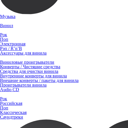
Музыка
Винил
Рок
Поп
Электронная
Рэп / R’n’B
Аксессуары для винила
Виниловые проигрыватели
Конверты / Чистящие средства
Средства для очистки винила
Внутренние конверты для винила
Внешние конверты / пакеты для винила
Проигрыватели винила
Audio CD
Рок
Российская
Поп
Классическая
Саундтреки