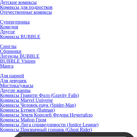
Детские комиксы
Комиксы для подростков
Отечественные комиксы
Супергероика
Комедия
Другое
Комиксы BUBBLE
Синглы
Сборники
Легенды BUBBLE
BUBBLE Visions
Манга
Для парней
Для девушек
Мистика/ужасы
Другие жанры
Комиксы Гравити Фолз (Gravity Falls)
Комиксы Marvel Universe
Комиксы Человек-паук (Spider-Man)
Комиксы Бэтмен (Batman)
Комиксы Земля Королей Федора Нечитайло
Комиксы Майор Гром
Комиксы Лига справедливости (Justice League)
Комиксы Призрачный гонщик (Ghost Rider)