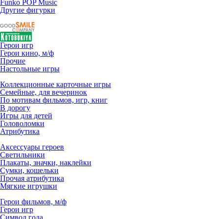
Funko POP Music
Другие фигурки
Герои игр
Герои кино, м/ф
Прочие
Настольные игры
Коллекционные карточные игры
Семейные, для вечеринок
По мотивам фильмов, игр, книг
В дорогу
Игры для детей
Головоломки
Атрибутика
Аксессуары героев
Светильники
Плакаты, значки, наклейки
Сумки, кошельки
Прочая атрибутика
Мягкие игрушки
Герои фильмов, м/ф
Герои игр
Символ года