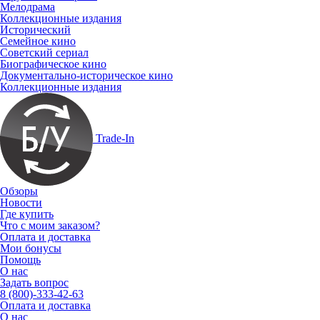
Мелодрама
Коллекционные издания
Исторический
Семейное кино
Советский сериал
Биографическое кино
Документально-историческое кино
Коллекционные издания
Trade-In
Обзоры
Новости
Где купить
Что с моим заказом?
Оплата и доставка
Мои бонусы
Помощь
О нас
Задать вопрос
8 (800)-333-42-63
Оплата и доставка
О нас