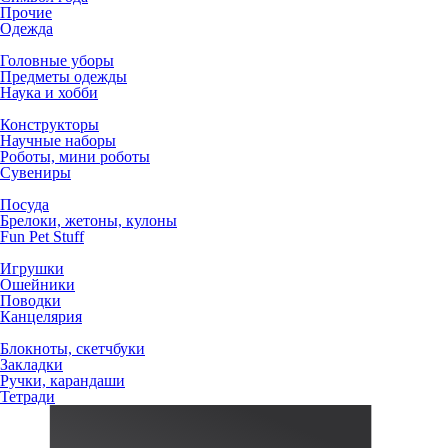
Прочие
Одежда
Головные уборы
Предметы одежды
Наука и хобби
Конструкторы
Научные наборы
Роботы, мини роботы
Сувениры
Посуда
Брелоки, жетоны, кулоны
Fun Pet Stuff
Игрушки
Ошейники
Поводки
Канцелярия
Блокноты, скетчбуки
Закладки
Ручки, карандаши
Тетради