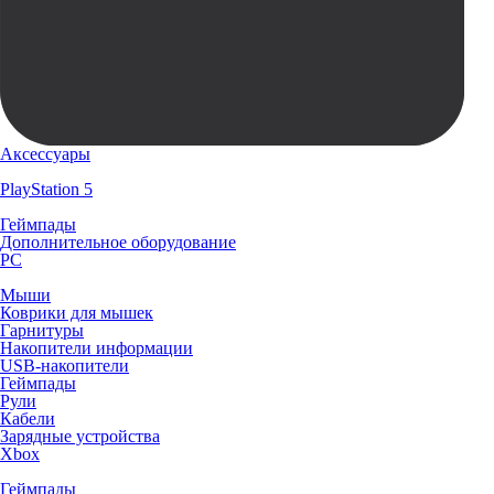
Аксессуары
PlayStation 5
Геймпады
Дополнительное оборудование
PC
Мыши
Коврики для мышек
Гарнитуры
Накопители информации
USB-накопители
Геймпады
Рули
Кабели
Зарядные устройства
Xbox
Геймпады