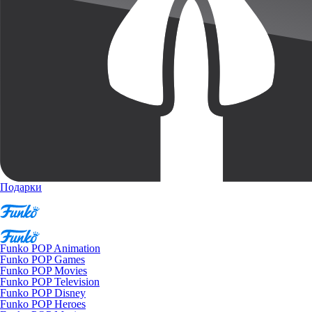
Подарки
Funko POP Animation
Funko POP Games
Funko POP Movies
Funko POP Television
Funko POP Disney
Funko POP Heroes