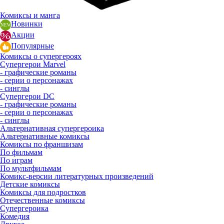
Комиксы и манга
Новинки
Акции
Популярные
Комиксы о супергероях
Супергерои Marvel
- графические романы
- серии о персонажах
- синглы
Супергерои DC
- графические романы
- серии о персонажах
- синглы
Альтернативная супергероика
Альтернативные комиксы
Комиксы по франшизам
По фильмам
По играм
По мультфильмам
Комикс-версии литературных произведений
Детские комиксы
Комиксы для подростков
Отечественные комиксы
Супергероика
Комедия