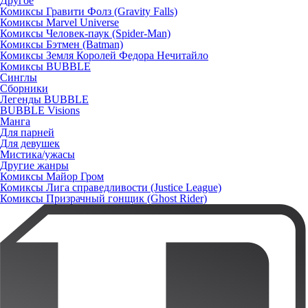
Другое
Комиксы Гравити Фолз (Gravity Falls)
Комиксы Marvel Universe
Комиксы Человек-паук (Spider-Man)
Комиксы Бэтмен (Batman)
Комиксы Земля Королей Федора Нечитайло
Комиксы BUBBLE
Синглы
Сборники
Легенды BUBBLE
BUBBLE Visions
Манга
Для парней
Для девушек
Мистика/ужасы
Другие жанры
Комиксы Майор Гром
Комиксы Лига справедливости (Justice League)
Комиксы Призрачный гонщик (Ghost Rider)