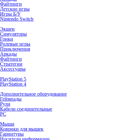
Файтинги
Детские игры
Игры Б/У
Nintendo Switch
Экшен
Симуляторы
Гонки
Ролевые игры
Приключения
Аркады
Файтинги
Стратегии
Аксессуары
PlayStation 5
PlayStation 4
Дополнительное оборудование
Геймпады
Рули
Кабели соединительные
PC
Мыши
Коврики для мышек
Гарнитуры
Носители информации