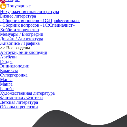
Популярные
Нехудожественная литература
Бизнес литература
- Сборник вопросов «1С:Профессионал»
- Сборник вопросов «1С:Специалист»
Хобби и творчество
Мемуары / Биографии
Дизайн / Архитектура
Живопись / Графика
>> Все разделы
Артбуки, энциклопедии
Артбуки
Гайды
Энциклопедии
Комиксы
Супергероика
Манга
Манга
Ранобэ
Художественная литература
Фантастика / Фэнтези
Детская литература
Обзоры и рецензии