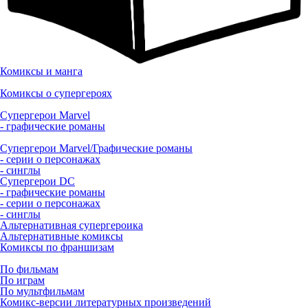
Комиксы и манга
Комиксы о супергероях
Супергерои Marvel
- графические романы
Супергерои Marvel/Графические романы
- серии о персонажах
- синглы
Супергерои DC
- графические романы
- серии о персонажах
- синглы
Альтернативная супергероика
Альтернативные комиксы
Комиксы по франшизам
По фильмам
По играм
По мультфильмам
Комикс-версии литературных произведений