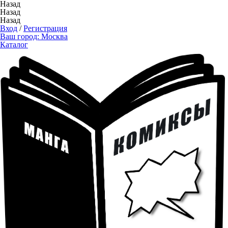
Назад
Назад
Назад
Вход
/
Регистрация
Ваш город:
Москва
Каталог