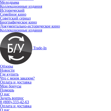
Мелодрама
Коллекционные издания
Исторический
Семейное кино
Советский сериал
Биографическое кино
Документально-историческое кино
Коллекционные издания
Trade-In
Обзоры
Новости
Где купить
Что с моим заказом?
Оплата и доставка
Мои бонусы
Помощь
О нас
Задать вопрос
8 (800)-333-42-63
Оплата и доставка
О нас