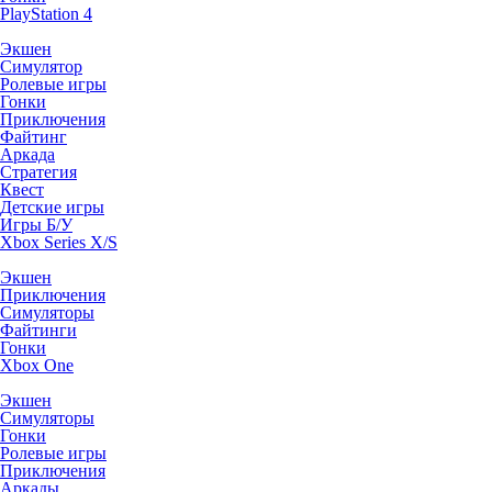
PlayStation 4
Экшен
Симулятор
Ролевые игры
Гонки
Приключения
Файтинг
Аркада
Стратегия
Квест
Детские игры
Игры Б/У
Xbox Series X/S
Экшен
Приключения
Симуляторы
Файтинги
Гонки
Xbox One
Экшен
Симуляторы
Гонки
Ролевые игры
Приключения
Аркады