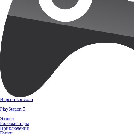
Игры и консоли
PlayStation 5
Экшен
Ролевые игры
Приключения
Гонки