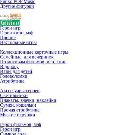
Funko POP Music
Другие фигурки
Герои игр
Герои кино, м/ф
Прочие
Настольные игры
Коллекционные карточные игры
Семейные, для вечеринок
По мотивам фильмов, игр, книг
В дорогу
Игры для детей
Головоломки
Атрибутика
Аксессуары героев
Светильники
Плакаты, значки, наклейки
Сумки, кошельки
Прочая атрибутика
Мягкие игрушки
Герои фильмов, м/ф
Герои игр
Символ года