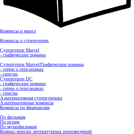
Комиксы и манга
Комиксы о супергероях
Супергерои Marvel
- графические романы
Супергерои Marvel/Графические романы
- серии о персонажах
- синглы
Супергерои DC
- графические романы
- серии о персонажах
- синглы
Альтернативная супергероика
Альтернативные комиксы
Комиксы по франшизам
По фильмам
По играм
По мультфильмам
Комикс-версии литературных произведений