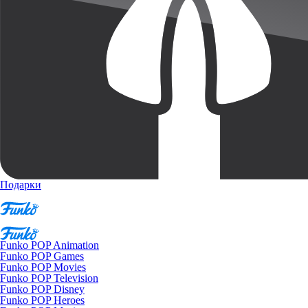
Подарки
Funko POP Animation
Funko POP Games
Funko POP Movies
Funko POP Television
Funko POP Disney
Funko POP Heroes