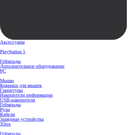
Аксессуары
PlayStation 5
Геймпады
Дополнительное оборудование
PC
Мыши
Коврики для мышек
Гарнитуры
Накопители информации
USB-накопители
Геймпады
Рули
Кабели
Зарядные устройства
Xbox
Геймпады