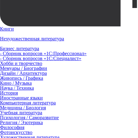
Книги
Нехудожественная литература
Бизнес литература
- Сборник вопросов «1С:Профессионал»
- Сборник вопросов «1С:Специалист»
Хобби и творчество
Мемуары / Биографии
Дизайн / Архитектура
Живопись / Графика
Кино / Музыка
Наука / Техника
История
Иностранные языки
Компьютерная литература
Медицина / Биология
Учебная литература
Психология / Саморазвитие
Религия / Эзотерика
Философия
Фотоискусство
Художественная литература