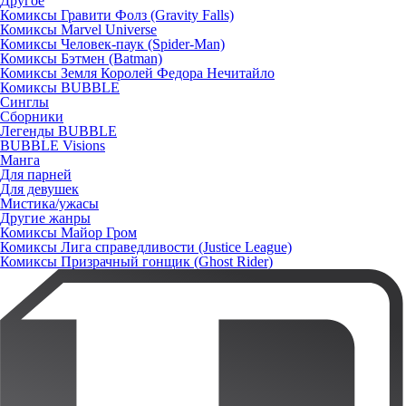
Другое
Комиксы Гравити Фолз (Gravity Falls)
Комиксы Marvel Universe
Комиксы Человек-паук (Spider-Man)
Комиксы Бэтмен (Batman)
Комиксы Земля Королей Федора Нечитайло
Комиксы BUBBLE
Синглы
Сборники
Легенды BUBBLE
BUBBLE Visions
Манга
Для парней
Для девушек
Мистика/ужасы
Другие жанры
Комиксы Майор Гром
Комиксы Лига справедливости (Justice League)
Комиксы Призрачный гонщик (Ghost Rider)