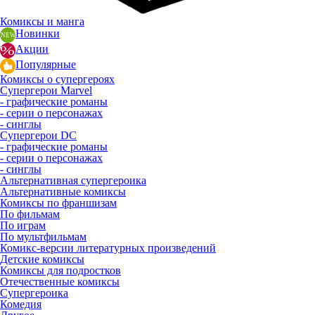
Комиксы и манга
Новинки
Акции
Популярные
Комиксы о супергероях
Супергерои Marvel
- графические романы
- серии о персонажах
- синглы
Супергерои DC
- графические романы
- серии о персонажах
- синглы
Альтернативная супергероика
Альтернативные комиксы
Комиксы по франшизам
По фильмам
По играм
По мультфильмам
Комикс-версии литературных произведений
Детские комиксы
Комиксы для подростков
Отечественные комиксы
Супергероика
Комедия