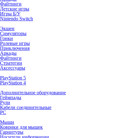
Файтинги
Детские игры
Игры Б/У
Nintendo Switch
Экшен
Симуляторы
Гонки
Ролевые игры
Приключения
Аркады
Файтинги
Стратегии
Аксессуары
PlayStation 5
PlayStation 4
Дополнительное оборудование
Геймпады
Рули
Кабели соединительные
PC
Мыши
Коврики для мышек
Гарнитуры
Носители информации