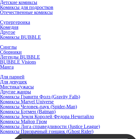
Детские комиксы
Комиксы для подростков
Отечественные комиксы
Супергероика
Комедия
Другое
Комиксы BUBBLE
Синглы
Сборники
Легенды BUBBLE
BUBBLE Visions
Манга
Для парней
Для девушек
Мистика/ужасы
Другие жанры
Комиксы Гравити Фолз (Gravity Falls)
Комиксы Marvel Universe
Комиксы Человек-паук (Spider-Man)
Комиксы Бэтмен (Batman)
Комиксы Земля Королей Федора Нечитайло
Комиксы Майор Гром
Комиксы Лига справедливости (Justice League)
Комиксы Призрачный гонщик (Ghost Rider)