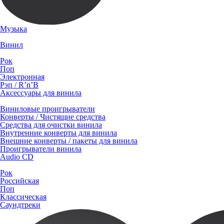
Музыка
Винил
Рок
Поп
Электронная
Рэп / R’n’B
Аксессуары для винила
Виниловые проигрыватели
Конверты / Чистящие средства
Средства для очистки винила
Внутренние конверты для винила
Внешние конверты / пакеты для винила
Проигрыватели винила
Audio CD
Рок
Российская
Поп
Классическая
Саундтреки