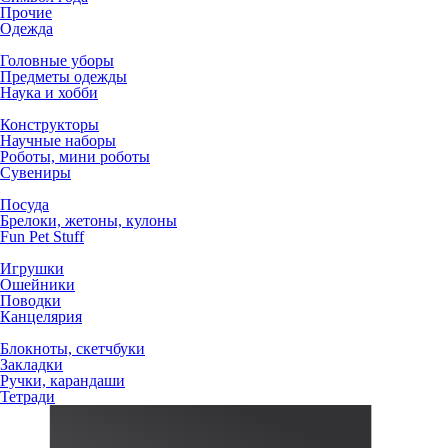
Прочие
Одежда
Головные уборы
Предметы одежды
Наука и хобби
Конструкторы
Научные наборы
Роботы, мини роботы
Сувениры
Посуда
Брелоки, жетоны, кулоны
Fun Pet Stuff
Игрушки
Ошейники
Поводки
Канцелярия
Блокноты, скетчбуки
Закладки
Ручки, карандаши
Тетради