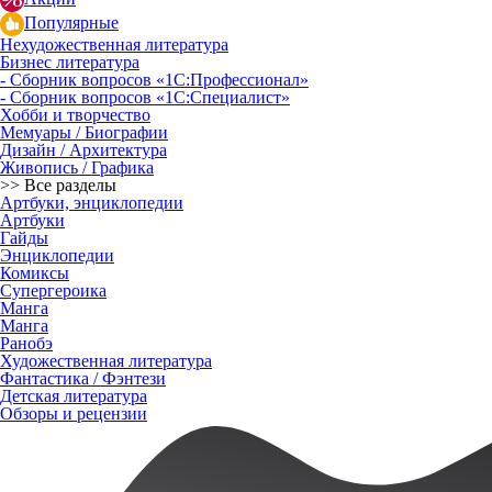
Популярные
Нехудожественная литература
Бизнес литература
- Сборник вопросов «1С:Профессионал»
- Сборник вопросов «1С:Специалист»
Хобби и творчество
Мемуары / Биографии
Дизайн / Архитектура
Живопись / Графика
>> Все разделы
Артбуки, энциклопедии
Артбуки
Гайды
Энциклопедии
Комиксы
Супергероика
Манга
Манга
Ранобэ
Художественная литература
Фантастика / Фэнтези
Детская литература
Обзоры и рецензии