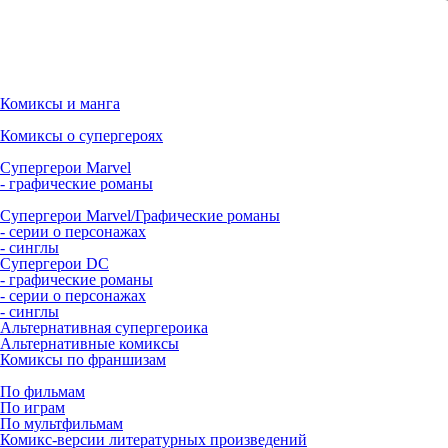
Комиксы и манга
Комиксы о супергероях
Супергерои Marvel
- графические романы
Супергерои Marvel/Графические романы
- серии о персонажах
- синглы
Супергерои DC
- графические романы
- серии о персонажах
- синглы
Альтернативная супергероика
Альтернативные комиксы
Комиксы по франшизам
По фильмам
По играм
По мультфильмам
Комикс-версии литературных произведений