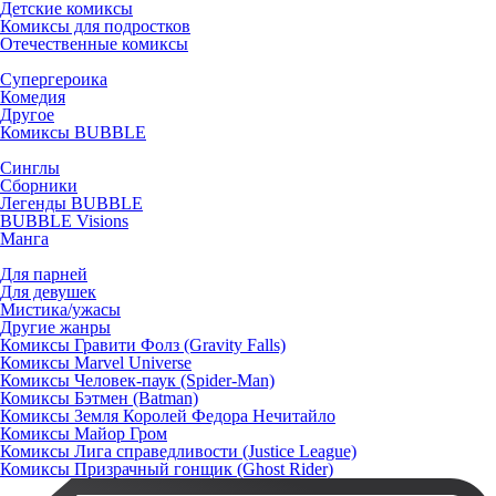
Детские комиксы
Комиксы для подростков
Отечественные комиксы
Супергероика
Комедия
Другое
Комиксы BUBBLE
Синглы
Сборники
Легенды BUBBLE
BUBBLE Visions
Манга
Для парней
Для девушек
Мистика/ужасы
Другие жанры
Комиксы Гравити Фолз (Gravity Falls)
Комиксы Marvel Universe
Комиксы Человек-паук (Spider-Man)
Комиксы Бэтмен (Batman)
Комиксы Земля Королей Федора Нечитайло
Комиксы Майор Гром
Комиксы Лига справедливости (Justice League)
Комиксы Призрачный гонщик (Ghost Rider)