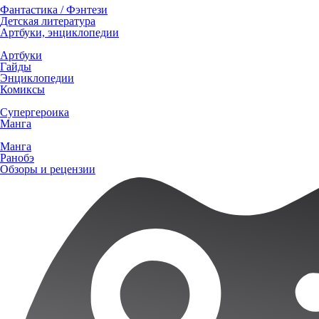
Фантастика / Фэнтези
Детская литература
Артбуки, энциклопедии
Артбуки
Гайды
Энциклопедии
Комиксы
Супергероика
Манга
Манга
Ранобэ
Обзоры и рецензии