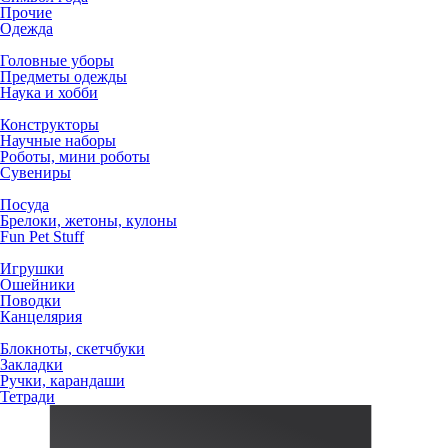
Прочие
Одежда
Головные уборы
Предметы одежды
Наука и хобби
Конструкторы
Научные наборы
Роботы, мини роботы
Сувениры
Посуда
Брелоки, жетоны, кулоны
Fun Pet Stuff
Игрушки
Ошейники
Поводки
Канцелярия
Блокноты, скетчбуки
Закладки
Ручки, карандаши
Тетради