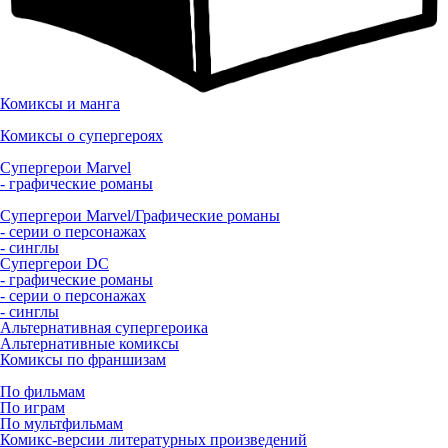
Комиксы и манга
Комиксы о супергероях
Супергерои Marvel
- графические романы
Супергерои Marvel/Графические романы
- серии о персонажах
- синглы
Супергерои DC
- графические романы
- серии о персонажах
- синглы
Альтернативная супергероика
Альтернативные комиксы
Комиксы по франшизам
По фильмам
По играм
По мультфильмам
Комикс-версии литературных произведений