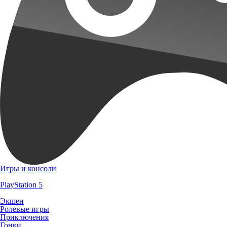
Игры и консоли
PlayStation 5
Экшен
Ролевые игры
Приключения
Гонки