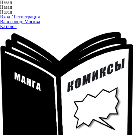
Назад
Назад
Назад
Вход
/
Регистрация
Ваш город:
Москва
Каталог