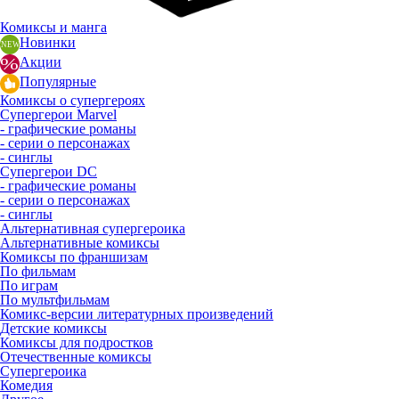
Комиксы и манга
Новинки
Акции
Популярные
Комиксы о супергероях
Супергерои Marvel
- графические романы
- серии о персонажах
- синглы
Супергерои DC
- графические романы
- серии о персонажах
- синглы
Альтернативная супергероика
Альтернативные комиксы
Комиксы по франшизам
По фильмам
По играм
По мультфильмам
Комикс-версии литературных произведений
Детские комиксы
Комиксы для подростков
Отечественные комиксы
Супергероика
Комедия