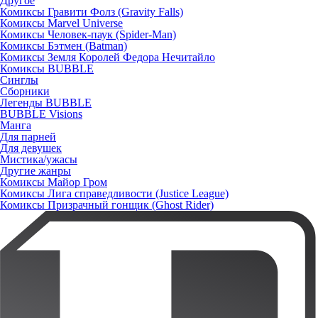
Другое
Комиксы Гравити Фолз (Gravity Falls)
Комиксы Marvel Universe
Комиксы Человек-паук (Spider-Man)
Комиксы Бэтмен (Batman)
Комиксы Земля Королей Федора Нечитайло
Комиксы BUBBLE
Синглы
Сборники
Легенды BUBBLE
BUBBLE Visions
Манга
Для парней
Для девушек
Мистика/ужасы
Другие жанры
Комиксы Майор Гром
Комиксы Лига справедливости (Justice League)
Комиксы Призрачный гонщик (Ghost Rider)