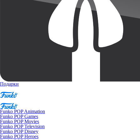
Подарки
Funko POP Animation
Funko POP Games
Funko POP Movies
Funko POP Television
Funko POP Disney
Funko POP Heroes