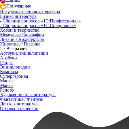
Популярные
Нехудожественная литература
Бизнес литература
- Сборник вопросов «1С:Профессионал»
- Сборник вопросов «1С:Специалист»
Хобби и творчество
Мемуары / Биографии
Дизайн / Архитектура
Живопись / Графика
>> Все разделы
Артбуки, энциклопедии
Артбуки
Гайды
Энциклопедии
Комиксы
Супергероика
Манга
Манга
Ранобэ
Художественная литература
Фантастика / Фэнтези
Детская литература
Обзоры и рецензии