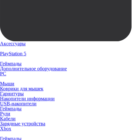
Аксессуары
PlayStation 5
Геймпады
Дополнительное оборудование
PC
Мыши
Коврики для мышек
Гарнитуры
Накопители информации
USB-накопители
Геймпады
Рули
Кабели
Зарядные устройства
Xbox
Геймпады