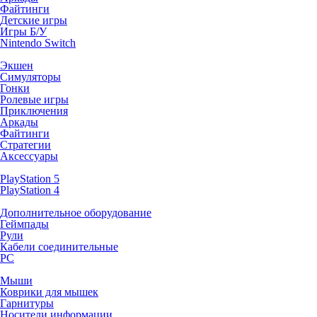
Файтинги
Детские игры
Игры Б/У
Nintendo Switch
Экшен
Симуляторы
Гонки
Ролевые игры
Приключения
Аркады
Файтинги
Стратегии
Аксессуары
PlayStation 5
PlayStation 4
Дополнительное оборудование
Геймпады
Рули
Кабели соединительные
PC
Мыши
Коврики для мышек
Гарнитуры
Носители информации