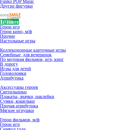
Funko POP Music
Другие фигурки
Герои игр
Герои кино, м/ф
Прочие
Настольные игры
Коллекционные карточные игры
Семейные, для вечеринок
По мотивам фильмов, игр, книг
В дорогу
Игры для детей
Головоломки
Атрибутика
Аксессуары героев
Светильники
Плакаты, значки, наклейки
Сумки, кошельки
Прочая атрибутика
Мягкие игрушки
Герои фильмов, м/ф
Герои игр
Символ года