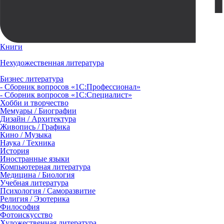
Книги
Нехудожественная литература
Бизнес литература
- Сборник вопросов «1С:Профессионал»
- Сборник вопросов «1С:Специалист»
Хобби и творчество
Мемуары / Биографии
Дизайн / Архитектура
Живопись / Графика
Кино / Музыка
Наука / Техника
История
Иностранные языки
Компьютерная литература
Медицина / Биология
Учебная литература
Психология / Саморазвитие
Религия / Эзотерика
Философия
Фотоискусство
Художественная литература