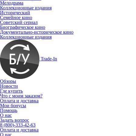
Мелодрама
Коллекционные издания
Исторический
Семейное кино
Советский сериал
Биографическое кино
Документально-историческое кино
Коллекционные издания
Trade-In
Обзоры
Новости
Где купить
Что с моим заказом?
Оплата и доставка
Мои бонусы
Помощь
О нас
Задать вопрос
8 (800)-333-42-63
Оплата и доставка
О нас