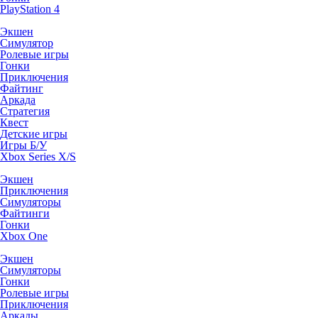
PlayStation 4
Экшен
Симулятор
Ролевые игры
Гонки
Приключения
Файтинг
Аркада
Стратегия
Квест
Детские игры
Игры Б/У
Xbox Series X/S
Экшен
Приключения
Симуляторы
Файтинги
Гонки
Xbox One
Экшен
Симуляторы
Гонки
Ролевые игры
Приключения
Аркады