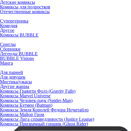
Детские комиксы
Комиксы для подростков
Отечественные комиксы
Супергероика
Комедия
Другое
Комиксы BUBBLE
Синглы
Сборники
Легенды BUBBLE
BUBBLE Visions
Манга
Для парней
Для девушек
Мистика/ужасы
Другие жанры
Комиксы Гравити Фолз (Gravity Falls)
Комиксы Marvel Universe
Комиксы Человек-паук (Spider-Man)
Комиксы Бэтмен (Batman)
Комиксы Земля Королей Федора Нечитайло
Комиксы Майор Гром
Комиксы Лига справедливости (Justice League)
Комиксы Призрачный гонщик (Ghost Rider)