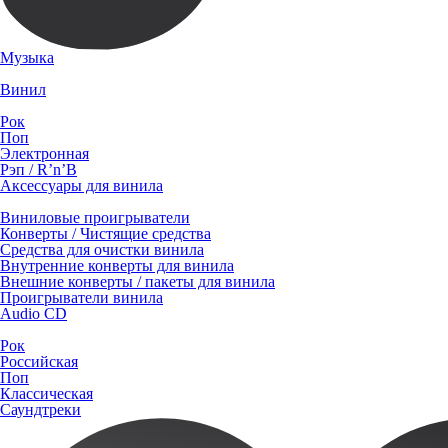
Музыка
Винил
Рок
Поп
Электронная
Рэп / R’n’B
Аксессуары для винила
Виниловые проигрыватели
Конверты / Чистящие средства
Средства для очистки винила
Внутренние конверты для винила
Внешние конверты / пакеты для винила
Проигрыватели винила
Audio CD
Рок
Российская
Поп
Классическая
Саундтреки