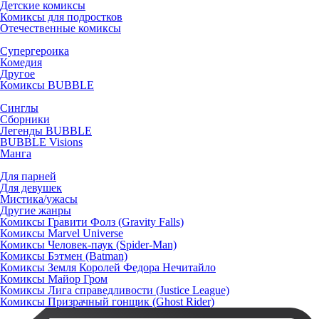
Детские комиксы
Комиксы для подростков
Отечественные комиксы
Супергероика
Комедия
Другое
Комиксы BUBBLE
Синглы
Сборники
Легенды BUBBLE
BUBBLE Visions
Манга
Для парней
Для девушек
Мистика/ужасы
Другие жанры
Комиксы Гравити Фолз (Gravity Falls)
Комиксы Marvel Universe
Комиксы Человек-паук (Spider-Man)
Комиксы Бэтмен (Batman)
Комиксы Земля Королей Федора Нечитайло
Комиксы Майор Гром
Комиксы Лига справедливости (Justice League)
Комиксы Призрачный гонщик (Ghost Rider)