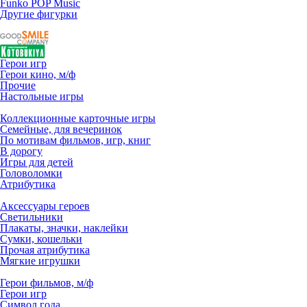
Funko POP Music
Другие фигурки
Герои игр
Герои кино, м/ф
Прочие
Настольные игры
Коллекционные карточные игры
Семейные, для вечеринок
По мотивам фильмов, игр, книг
В дорогу
Игры для детей
Головоломки
Атрибутика
Аксессуары героев
Светильники
Плакаты, значки, наклейки
Сумки, кошельки
Прочая атрибутика
Мягкие игрушки
Герои фильмов, м/ф
Герои игр
Символ года