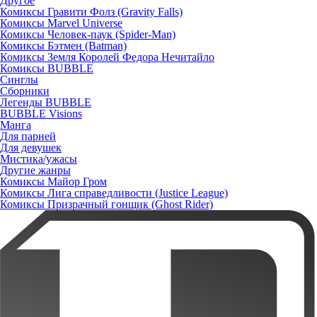
Другое
Комиксы Гравити Фолз (Gravity Falls)
Комиксы Marvel Universe
Комиксы Человек-паук (Spider-Man)
Комиксы Бэтмен (Batman)
Комиксы Земля Королей Федора Нечитайло
Комиксы BUBBLE
Синглы
Сборники
Легенды BUBBLE
BUBBLE Visions
Манга
Для парней
Для девушек
Мистика/ужасы
Другие жанры
Комиксы Майор Гром
Комиксы Лига справедливости (Justice League)
Комиксы Призрачный гонщик (Ghost Rider)