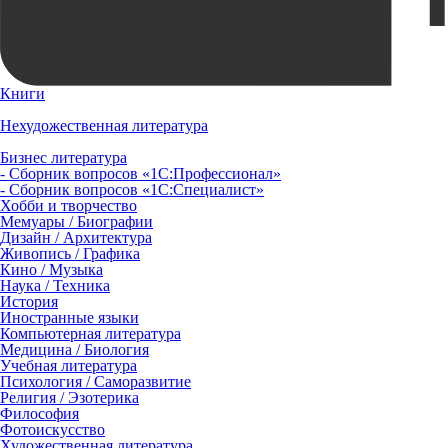
Книги
Нехудожественная литература
Бизнес литература
- Сборник вопросов «1С:Профессионал»
- Сборник вопросов «1С:Специалист»
Хобби и творчество
Мемуары / Биографии
Дизайн / Архитектура
Живопись / Графика
Кино / Музыка
Наука / Техника
История
Иностранные языки
Компьютерная литература
Медицина / Биология
Учебная литература
Психология / Саморазвитие
Религия / Эзотерика
Философия
Фотоискусство
Художественная литература