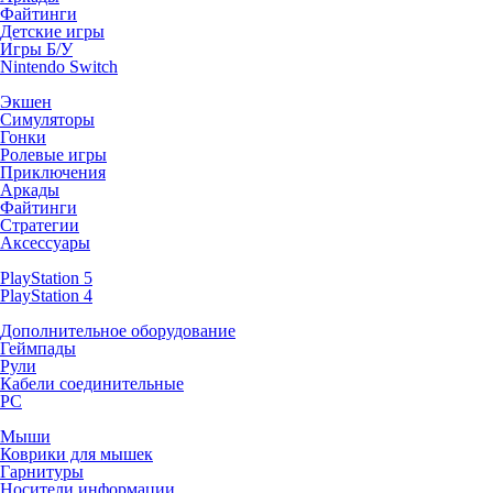
Файтинги
Детские игры
Игры Б/У
Nintendo Switch
Экшен
Симуляторы
Гонки
Ролевые игры
Приключения
Аркады
Файтинги
Стратегии
Аксессуары
PlayStation 5
PlayStation 4
Дополнительное оборудование
Геймпады
Рули
Кабели соединительные
PC
Мыши
Коврики для мышек
Гарнитуры
Носители информации