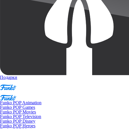
Подарки
Funko POP Animation
Funko POP Games
Funko POP Movies
Funko POP Television
Funko POP Disney
Funko POP Heroes