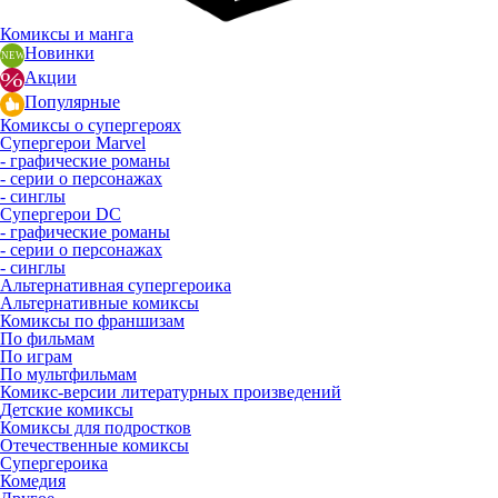
Комиксы и манга
Новинки
Акции
Популярные
Комиксы о супергероях
Супергерои Marvel
- графические романы
- серии о персонажах
- синглы
Супергерои DC
- графические романы
- серии о персонажах
- синглы
Альтернативная супергероика
Альтернативные комиксы
Комиксы по франшизам
По фильмам
По играм
По мультфильмам
Комикс-версии литературных произведений
Детские комиксы
Комиксы для подростков
Отечественные комиксы
Супергероика
Комедия