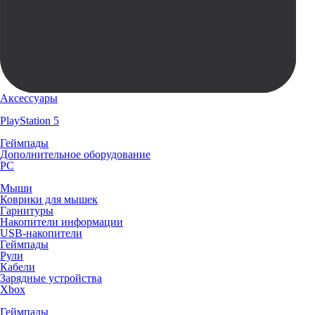
Аксессуары
PlayStation 5
Геймпады
Дополнительное оборудование
PC
Мыши
Коврики для мышек
Гарнитуры
Накопители информации
USB-накопители
Геймпады
Рули
Кабели
Зарядные устройства
Xbox
Геймпады