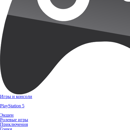
Игры и консоли
PlayStation 5
Экшен
Ролевые игры
Приключения
Гонки