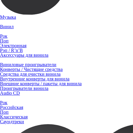
Музыка
Винил
Рок
Поп
Электронная
Рэп / R’n’B
Аксессуары для винила
Виниловые проигрыватели
Конверты / Чистящие средства
Средства для очистки винила
Внутренние конверты для винила
Внешние конверты / пакеты для винила
Проигрыватели винила
Audio CD
Рок
Российская
Поп
Классическая
Саундтреки