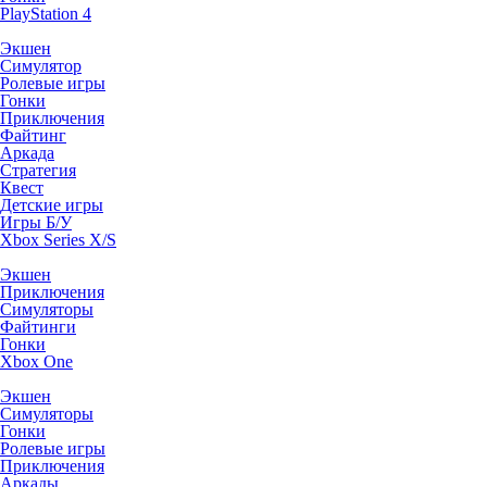
PlayStation 4
Экшен
Симулятор
Ролевые игры
Гонки
Приключения
Файтинг
Аркада
Стратегия
Квест
Детские игры
Игры Б/У
Xbox Series X/S
Экшен
Приключения
Симуляторы
Файтинги
Гонки
Xbox One
Экшен
Симуляторы
Гонки
Ролевые игры
Приключения
Аркады