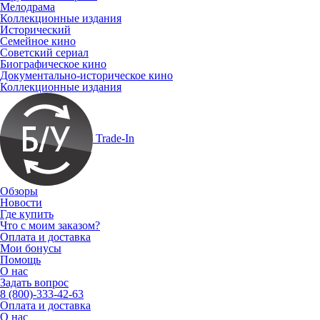
Мелодрама
Коллекционные издания
Исторический
Семейное кино
Советский сериал
Биографическое кино
Документально-историческое кино
Коллекционные издания
Trade-In
Обзоры
Новости
Где купить
Что с моим заказом?
Оплата и доставка
Мои бонусы
Помощь
О нас
Задать вопрос
8 (800)-333-42-63
Оплата и доставка
О нас