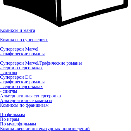
Комиксы и манга
Комиксы о супергероях
Супергерои Marvel
- графические романы
Супергерои Marvel/Графические романы
- серии о персонажах
- синглы
Супергерои DC
- графические романы
- серии о персонажах
- синглы
Альтернативная супергероика
Альтернативные комиксы
Комиксы по франшизам
По фильмам
По играм
По мультфильмам
Комикс-версии литературных произведений