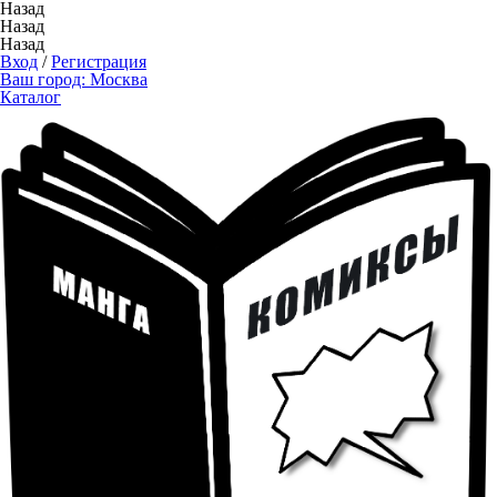
Назад
Назад
Назад
Вход
/
Регистрация
Ваш город:
Москва
Каталог