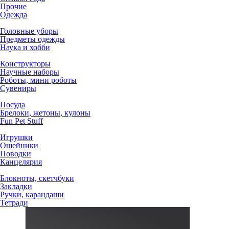
Прочие
Одежда
Головные уборы
Предметы одежды
Наука и хобби
Конструкторы
Научные наборы
Роботы, мини роботы
Сувениры
Посуда
Брелоки, жетоны, кулоны
Fun Pet Stuff
Игрушки
Ошейники
Поводки
Канцелярия
Блокноты, скетчбуки
Закладки
Ручки, карандаши
Тетради