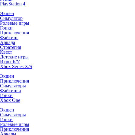
PlayStation 4
Экшен
Симулятор
Ролевые игры
Гонки
Приключения
Файтинг
Аркада
Стратегия
Квест
Детские игры
Игры Б/У
Xbox Series X/S
Экшен
Приключения
Симуляторы
Файтинги
Гонки
Xbox One
Экшен
Симуляторы
Гонки
Ролевые игры
Приключения
Аркады