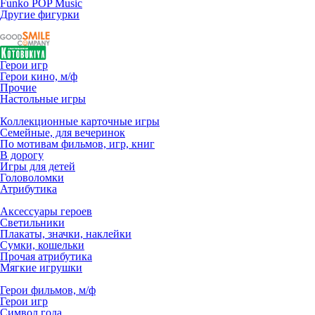
Funko POP Music
Другие фигурки
Герои игр
Герои кино, м/ф
Прочие
Настольные игры
Коллекционные карточные игры
Семейные, для вечеринок
По мотивам фильмов, игр, книг
В дорогу
Игры для детей
Головоломки
Атрибутика
Аксессуары героев
Светильники
Плакаты, значки, наклейки
Сумки, кошельки
Прочая атрибутика
Мягкие игрушки
Герои фильмов, м/ф
Герои игр
Символ года