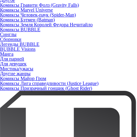
Другое
Комиксы Гравити Фолз (Gravity Falls)
Комиксы Marvel Universe
Комиксы Человек-паук (Spider-Man)
Комиксы Бэтмен (Batman)
Комиксы Земля Королей Федора Нечитайло
Комиксы BUBBLE
Синглы
Сборники
Легенды BUBBLE
BUBBLE Visions
Манга
Для парней
Для девушек
Мистика/ужасы
Другие жанры
Комиксы Майор Гром
Комиксы Лига справедливости (Justice League)
Комиксы Призрачный гонщик (Ghost Rider)