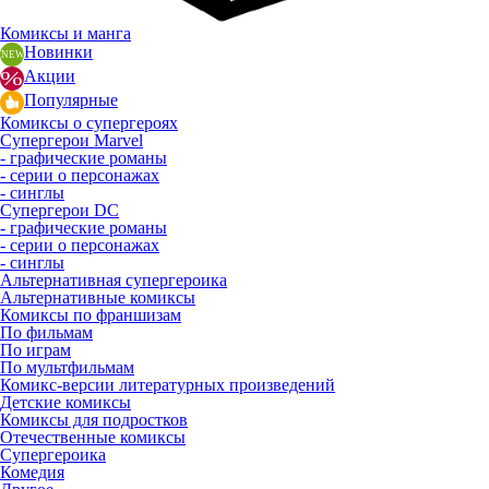
Комиксы и манга
Новинки
Акции
Популярные
Комиксы о супергероях
Супергерои Marvel
- графические романы
- серии о персонажах
- синглы
Супергерои DC
- графические романы
- серии о персонажах
- синглы
Альтернативная супергероика
Альтернативные комиксы
Комиксы по франшизам
По фильмам
По играм
По мультфильмам
Комикс-версии литературных произведений
Детские комиксы
Комиксы для подростков
Отечественные комиксы
Супергероика
Комедия