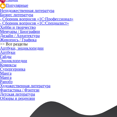
Популярные
Нехудожественная литература
Бизнес литература
- Сборник вопросов «1С:Профессионал»
- Сборник вопросов «1С:Специалист»
Хобби и творчество
Мемуары / Биографии
Дизайн / Архитектура
Живопись / Графика
>> Все разделы
Артбуки, энциклопедии
Артбуки
Гайды
Энциклопедии
Комиксы
Супергероика
Манга
Манга
Ранобэ
Художественная литература
Фантастика / Фэнтези
Детская литература
Обзоры и рецензии