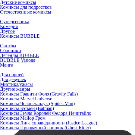
Детские комиксы
Комиксы для подростков
Отечественные комиксы
Супергероика
Комедия
Другое
Комиксы BUBBLE
Синглы
Сборники
Легенды BUBBLE
BUBBLE Visions
Манга
Для парней
Для девушек
Мистика/ужасы
Другие жанры
Комиксы Гравити Фолз (Gravity Falls)
Комиксы Marvel Universe
Комиксы Человек-паук (Spider-Man)
Комиксы Бэтмен (Batman)
Комиксы Земля Королей Федора Нечитайло
Комиксы Майор Гром
Комиксы Лига справедливости (Justice League)
Комиксы Призрачный гонщик (Ghost Rider)