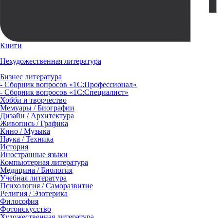
Книги
Нехудожественная литература
Бизнес литература
- Сборник вопросов «1С:Профессионал»
- Сборник вопросов «1С:Специалист»
Хобби и творчество
Мемуары / Биографии
Дизайн / Архитектура
Живопись / Графика
Кино / Музыка
Наука / Техника
История
Иностранные языки
Компьютерная литература
Медицина / Биология
Учебная литература
Психология / Саморазвитие
Религия / Эзотерика
Философия
Фотоискусство
Художественная литература