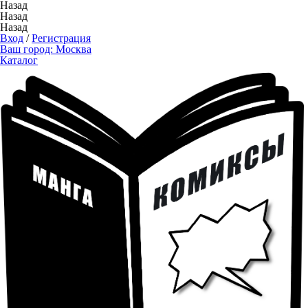
Назад
Назад
Назад
Вход
/
Регистрация
Ваш город:
Москва
Каталог