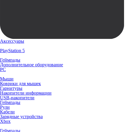
Аксессуары
PlayStation 5
Геймпады
Дополнительное оборудование
PC
Мыши
Коврики для мышек
Гарнитуры
Накопители информации
USB-накопители
Геймпады
Рули
Кабели
Зарядные устройства
Xbox
Геймпады