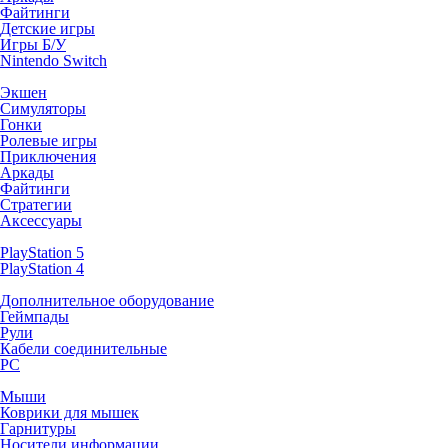
Файтинги
Детские игры
Игры Б/У
Nintendo Switch
Экшен
Симуляторы
Гонки
Ролевые игры
Приключения
Аркады
Файтинги
Стратегии
Аксессуары
PlayStation 5
PlayStation 4
Дополнительное оборудование
Геймпады
Рули
Кабели соединительные
PC
Мыши
Коврики для мышек
Гарнитуры
Носители информации