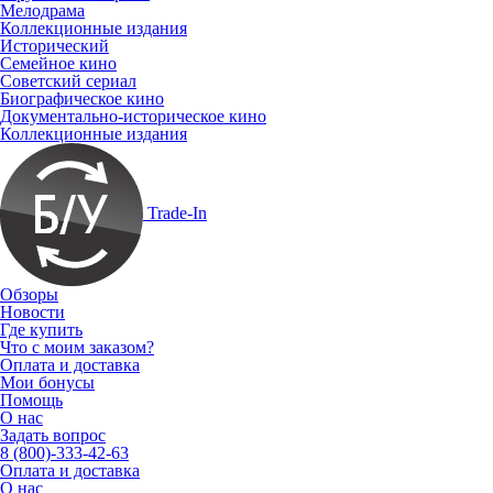
Мелодрама
Коллекционные издания
Исторический
Семейное кино
Советский сериал
Биографическое кино
Документально-историческое кино
Коллекционные издания
Trade-In
Обзоры
Новости
Где купить
Что с моим заказом?
Оплата и доставка
Мои бонусы
Помощь
О нас
Задать вопрос
8 (800)-333-42-63
Оплата и доставка
О нас