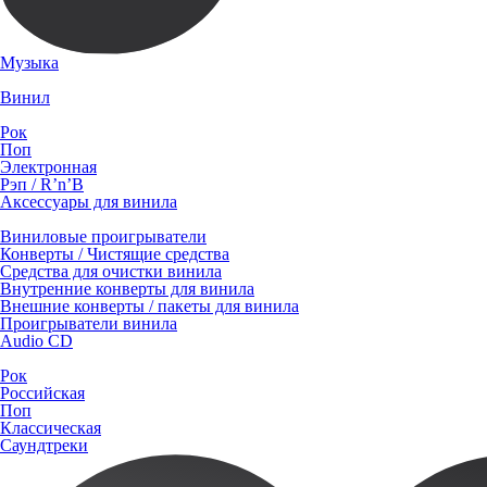
Музыка
Винил
Рок
Поп
Электронная
Рэп / R’n’B
Аксессуары для винила
Виниловые проигрыватели
Конверты / Чистящие средства
Средства для очистки винила
Внутренние конверты для винила
Внешние конверты / пакеты для винила
Проигрыватели винила
Audio CD
Рок
Российская
Поп
Классическая
Саундтреки