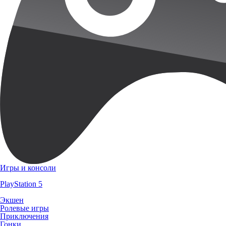
Игры и консоли
PlayStation 5
Экшен
Ролевые игры
Приключения
Гонки