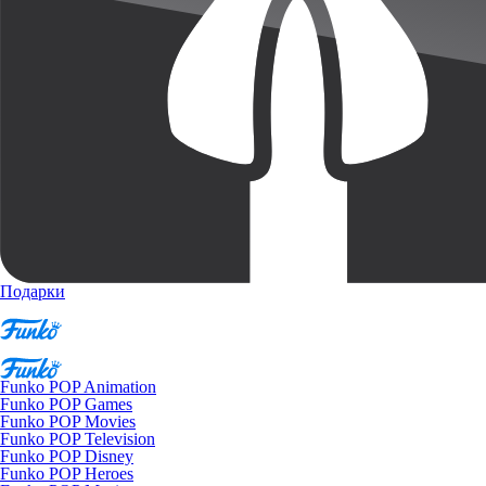
Подарки
Funko POP Animation
Funko POP Games
Funko POP Movies
Funko POP Television
Funko POP Disney
Funko POP Heroes