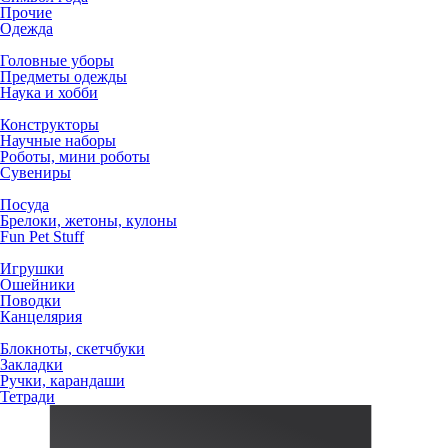
Прочие
Одежда
Головные уборы
Предметы одежды
Наука и хобби
Конструкторы
Научные наборы
Роботы, мини роботы
Сувениры
Посуда
Брелоки, жетоны, кулоны
Fun Pet Stuff
Игрушки
Ошейники
Поводки
Канцелярия
Блокноты, скетчбуки
Закладки
Ручки, карандаши
Тетради