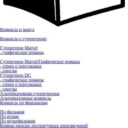
Комиксы и манга
Комиксы о супергероях
Супергерои Marvel
- графические романы
Супергерои Marvel/Графические романы
- серии о персонажах
- синглы
Супергерои DC
- графические романы
- серии о персонажах
- синглы
Альтернативная супергероика
Альтернативные комиксы
Комиксы по франшизам
По фильмам
По играм
По мультфильмам
Комикс-версии литературных произведений