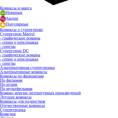
Комиксы и манга
Новинки
Акции
Популярные
Комиксы о супергероях
Супергерои Marvel
- графические романы
- серии о персонажах
- синглы
Супергерои DC
- графические романы
- серии о персонажах
- синглы
Альтернативная супергероика
Альтернативные комиксы
Комиксы по франшизам
По фильмам
По играм
По мультфильмам
Комикс-версии литературных произведений
Детские комиксы
Комиксы для подростков
Отечественные комиксы
Супергероика
Комедия