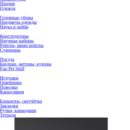
Прочие
Одежда
Головные уборы
Предметы одежды
Наука и хобби
Конструкторы
Научные наборы
Роботы, мини роботы
Сувениры
Посуда
Брелоки, жетоны, кулоны
Fun Pet Stuff
Игрушки
Ошейники
Поводки
Канцелярия
Блокноты, скетчбуки
Закладки
Ручки, карандаши
Тетради