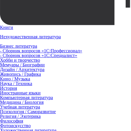
Книги
Нехудожественная литература
Бизнес литература
- Сборник вопросов «1С:Профессионал»
- Сборник вопросов «1С:Специалист»
Хобби и творчество
Мемуары / Биографии
Дизайн / Архитектура
Живопись / Графика
Кино / Музыка
Наука / Техника
История
Иностранные языки
Компьютерная литература
Медицина / Биология
Учебная литература
Психология / Саморазвитие
Религия / Эзотерика
Философия
Фотоискусство
Художественная литература