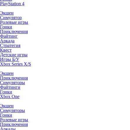
PlayStation 4
Экшен
Симулятор
Ролевые игры
Гонки
Приключения
Файтинг
Аркада
Стратегия
Квест
Детские игры
Игры Б/У
Xbox Series X/S
Экшен
Приключения
Симуляторы
Файтинги
Гонки
Xbox One
Экшен
Симуляторы
Гонки
Ролевые игры
Приключения
Аркады