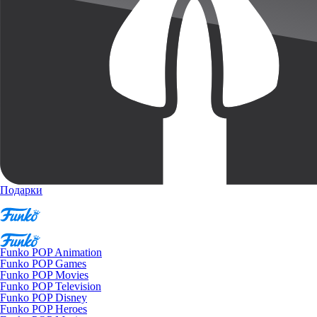
Подарки
Funko POP Animation
Funko POP Games
Funko POP Movies
Funko POP Television
Funko POP Disney
Funko POP Heroes