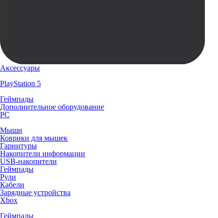
Аксессуары
PlayStation 5
Геймпады
Дополнительное оборудование
PC
Мыши
Коврики для мышек
Гарнитуры
Накопители информации
USB-накопители
Геймпады
Рули
Кабели
Зарядные устройства
Xbox
Геймпады