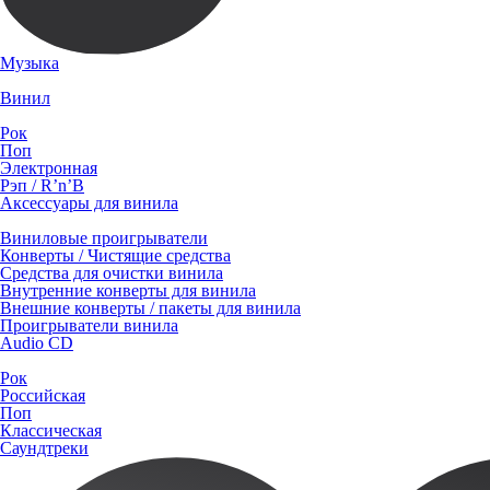
Музыка
Винил
Рок
Поп
Электронная
Рэп / R’n’B
Аксессуары для винила
Виниловые проигрыватели
Конверты / Чистящие средства
Средства для очистки винила
Внутренние конверты для винила
Внешние конверты / пакеты для винила
Проигрыватели винила
Audio CD
Рок
Российская
Поп
Классическая
Саундтреки