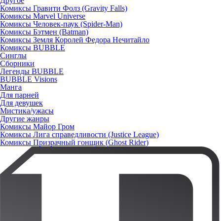
Другое
Комиксы Гравити Фолз (Gravity Falls)
Комиксы Marvel Universe
Комиксы Человек-паук (Spider-Man)
Комиксы Бэтмен (Batman)
Комиксы Земля Королей Федора Нечитайло
Комиксы BUBBLE
Синглы
Сборники
Легенды BUBBLE
BUBBLE Visions
Манга
Для парней
Для девушек
Мистика/ужасы
Другие жанры
Комиксы Майор Гром
Комиксы Лига справедливости (Justice League)
Комиксы Призрачный гонщик (Ghost Rider)