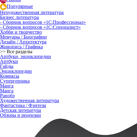
Популярные
Нехудожественная литература
Бизнес литература
- Сборник вопросов «1С:Профессионал»
- Сборник вопросов «1С:Специалист»
Хобби и творчество
Мемуары / Биографии
Дизайн / Архитектура
Живопись / Графика
>> Все разделы
Артбуки, энциклопедии
Артбуки
Гайды
Энциклопедии
Комиксы
Супергероика
Манга
Манга
Ранобэ
Художественная литература
Фантастика / Фэнтези
Детская литература
Обзоры и рецензии