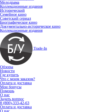
Мелодрама
Коллекционные издания
Исторический
Семейное кино
Советский сериал
Биографическое кино
Документально-историческое кино
Коллекционные издания
Trade-In
Обзоры
Новости
Где купить
Что с моим заказом?
Оплата и доставка
Мои бонусы
Помощь
О нас
Задать вопрос
8 (800)-333-42-63
Оплата и доставка
О нас