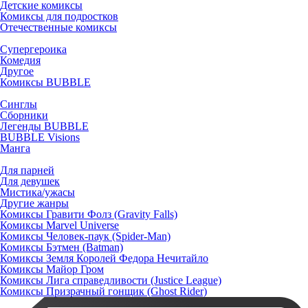
Детские комиксы
Комиксы для подростков
Отечественные комиксы
Супергероика
Комедия
Другое
Комиксы BUBBLE
Синглы
Сборники
Легенды BUBBLE
BUBBLE Visions
Манга
Для парней
Для девушек
Мистика/ужасы
Другие жанры
Комиксы Гравити Фолз (Gravity Falls)
Комиксы Marvel Universe
Комиксы Человек-паук (Spider-Man)
Комиксы Бэтмен (Batman)
Комиксы Земля Королей Федора Нечитайло
Комиксы Майор Гром
Комиксы Лига справедливости (Justice League)
Комиксы Призрачный гонщик (Ghost Rider)