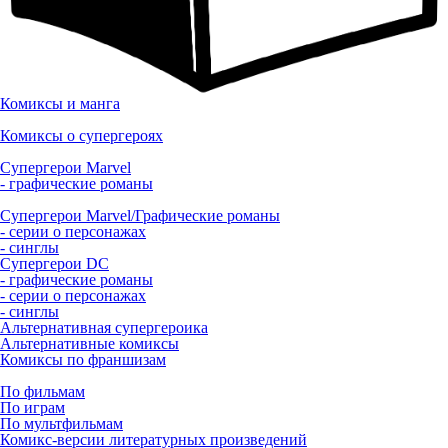
Комиксы и манга
Комиксы о супергероях
Супергерои Marvel
- графические романы
Супергерои Marvel/Графические романы
- серии о персонажах
- синглы
Супергерои DC
- графические романы
- серии о персонажах
- синглы
Альтернативная супергероика
Альтернативные комиксы
Комиксы по франшизам
По фильмам
По играм
По мультфильмам
Комикс-версии литературных произведений