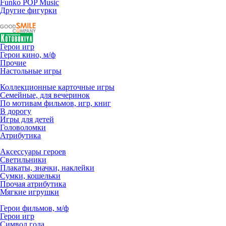
Funko POP Music
Другие фигурки
Герои игр
Герои кино, м/ф
Прочие
Настольные игры
Коллекционные карточные игры
Семейные, для вечеринок
По мотивам фильмов, игр, книг
В дорогу
Игры для детей
Головоломки
Атрибутика
Аксессуары героев
Светильники
Плакаты, значки, наклейки
Сумки, кошельки
Прочая атрибутика
Мягкие игрушки
Герои фильмов, м/ф
Герои игр
Символ года