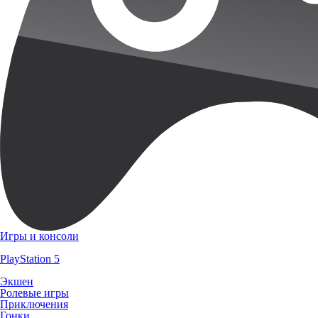
Игры и консоли
PlayStation 5
Экшен
Ролевые игры
Приключения
Гонки