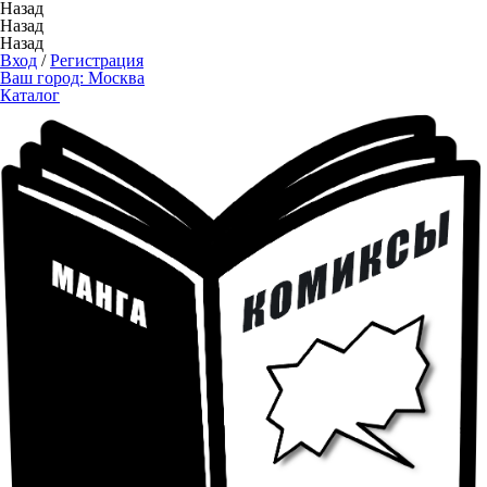
Назад
Назад
Назад
Вход
/
Регистрация
Ваш город:
Москва
Каталог