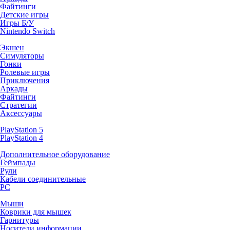
Файтинги
Детские игры
Игры Б/У
Nintendo Switch
Экшен
Симуляторы
Гонки
Ролевые игры
Приключения
Аркады
Файтинги
Стратегии
Аксессуары
PlayStation 5
PlayStation 4
Дополнительное оборудование
Геймпады
Рули
Кабели соединительные
PC
Мыши
Коврики для мышек
Гарнитуры
Носители информации