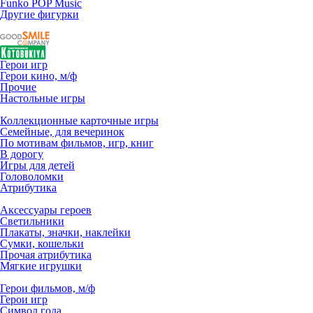
Funko POP Music
Другие фигурки
Герои игр
Герои кино, м/ф
Прочие
Настольные игры
Коллекционные карточные игры
Семейные, для вечеринок
По мотивам фильмов, игр, книг
В дорогу
Игры для детей
Головоломки
Атрибутика
Аксессуары героев
Светильники
Плакаты, значки, наклейки
Сумки, кошельки
Прочая атрибутика
Мягкие игрушки
Герои фильмов, м/ф
Герои игр
Символ года