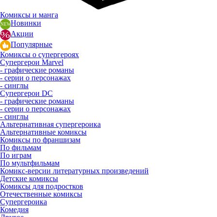
Комиксы и манга
Новинки
Акции
Популярные
Комиксы о супергероях
Супергерои Marvel
- графические романы
- серии о персонажах
- синглы
Супергерои DC
- графические романы
- серии о персонажах
- синглы
Альтернативная супергероика
Альтернативные комиксы
Комиксы по франшизам
По фильмам
По играм
По мультфильмам
Комикс-версии литературных произведений
Детские комиксы
Комиксы для подростков
Отечественные комиксы
Супергероика
Комедия