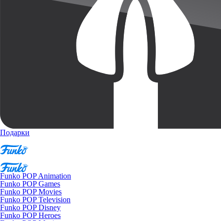
Подарки
Funko POP Animation
Funko POP Games
Funko POP Movies
Funko POP Television
Funko POP Disney
Funko POP Heroes