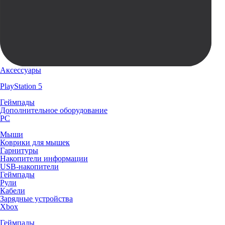
Аксессуары
PlayStation 5
Геймпады
Дополнительное оборудование
PC
Мыши
Коврики для мышек
Гарнитуры
Накопители информации
USB-накопители
Геймпады
Рули
Кабели
Зарядные устройства
Xbox
Геймпады