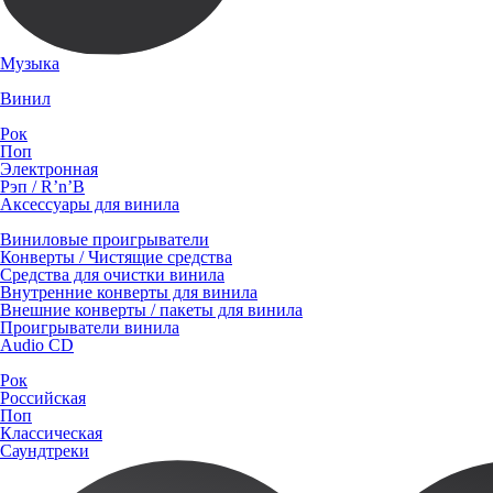
Музыка
Винил
Рок
Поп
Электронная
Рэп / R’n’B
Аксессуары для винила
Виниловые проигрыватели
Конверты / Чистящие средства
Средства для очистки винила
Внутренние конверты для винила
Внешние конверты / пакеты для винила
Проигрыватели винила
Audio CD
Рок
Российская
Поп
Классическая
Саундтреки