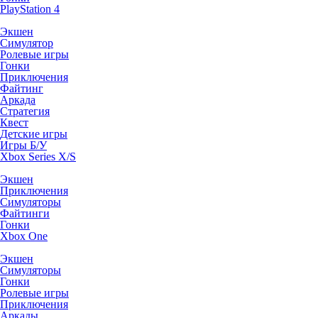
PlayStation 4
Экшен
Симулятор
Ролевые игры
Гонки
Приключения
Файтинг
Аркада
Стратегия
Квест
Детские игры
Игры Б/У
Xbox Series X/S
Экшен
Приключения
Симуляторы
Файтинги
Гонки
Xbox One
Экшен
Симуляторы
Гонки
Ролевые игры
Приключения
Аркады