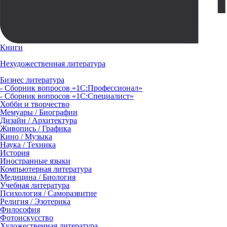
Книги
Нехудожественная литература
Бизнес литература
- Сборник вопросов «1С:Профессионал»
- Сборник вопросов «1С:Специалист»
Хобби и творчество
Мемуары / Биографии
Дизайн / Архитектура
Живопись / Графика
Кино / Музыка
Наука / Техника
История
Иностранные языки
Компьютерная литература
Медицина / Биология
Учебная литература
Психология / Саморазвитие
Религия / Эзотерика
Философия
Фотоискусство
Художественная литература