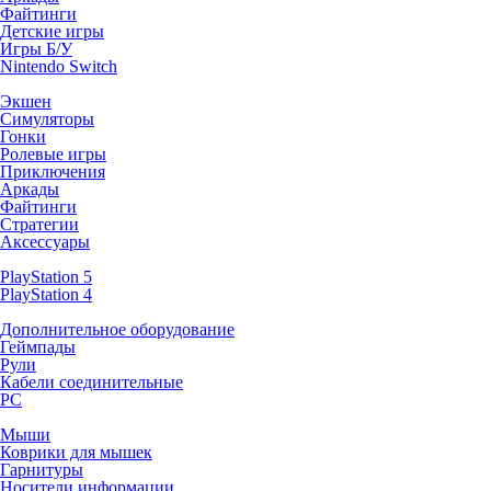
Файтинги
Детские игры
Игры Б/У
Nintendo Switch
Экшен
Симуляторы
Гонки
Ролевые игры
Приключения
Аркады
Файтинги
Стратегии
Аксессуары
PlayStation 5
PlayStation 4
Дополнительное оборудование
Геймпады
Рули
Кабели соединительные
PC
Мыши
Коврики для мышек
Гарнитуры
Носители информации