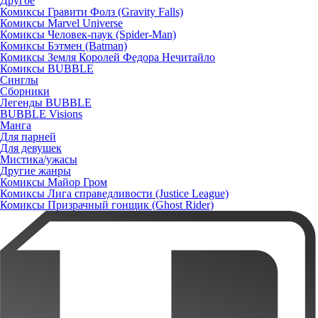
Другое
Комиксы Гравити Фолз (Gravity Falls)
Комиксы Marvel Universe
Комиксы Человек-паук (Spider-Man)
Комиксы Бэтмен (Batman)
Комиксы Земля Королей Федора Нечитайло
Комиксы BUBBLE
Синглы
Сборники
Легенды BUBBLE
BUBBLE Visions
Манга
Для парней
Для девушек
Мистика/ужасы
Другие жанры
Комиксы Майор Гром
Комиксы Лига справедливости (Justice League)
Комиксы Призрачный гонщик (Ghost Rider)