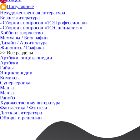
Популярные
Нехудожественная литература
Бизнес литература
- Сборник вопросов «1С:Профессионал»
- Сборник вопросов «1С:Специалист»
Хобби и творчество
Мемуары / Биографии
Дизайн / Архитектура
Живопись / Графика
>> Все разделы
Артбуки, энциклопедии
Артбуки
Гайды
Энциклопедии
Комиксы
Супергероика
Манга
Манга
Ранобэ
Художественная литература
Фантастика / Фэнтези
Детская литература
Обзоры и рецензии