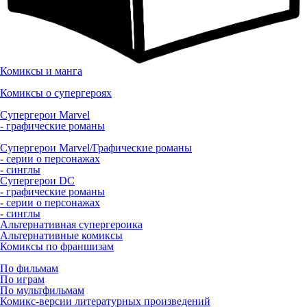
Комиксы и манга
Комиксы о супергероях
Супергерои Marvel
- графические романы
Супергерои Marvel/Графические романы
- серии о персонажах
- синглы
Супергерои DC
- графические романы
- серии о персонажах
- синглы
Альтернативная супергероика
Альтернативные комиксы
Комиксы по франшизам
По фильмам
По играм
По мультфильмам
Комикс-версии литературных произведений