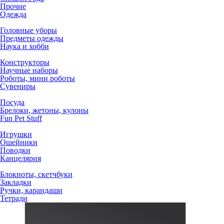
Прочие
Одежда
Головные уборы
Предметы одежды
Наука и хобби
Конструкторы
Научные наборы
Роботы, мини роботы
Сувениры
Посуда
Брелоки, жетоны, кулоны
Fun Pet Stuff
Игрушки
Ошейники
Поводки
Канцелярия
Блокноты, скетчбуки
Закладки
Ручки, карандаши
Тетради