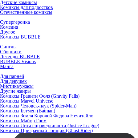
Детские комиксы
Комиксы для подростков
Отечественные комиксы
Супергероика
Комедия
Другое
Комиксы BUBBLE
Синглы
Сборники
Легенды BUBBLE
BUBBLE Visions
Манга
Для парней
Для девушек
Мистика/ужасы
Другие жанры
Комиксы Гравити Фолз (Gravity Falls)
Комиксы Marvel Universe
Комиксы Человек-паук (Spider-Man)
Комиксы Бэтмен (Batman)
Комиксы Земля Королей Федора Нечитайло
Комиксы Майор Гром
Комиксы Лига справедливости (Justice League)
Комиксы Призрачный гонщик (Ghost Rider)