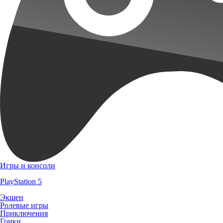
Игры и консоли
PlayStation 5
Экшен
Ролевые игры
Приключения
Гонки