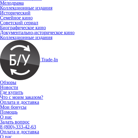
Мелодрама
Коллекционные издания
Исторический
Семейное кино
Советский сериал
Биографическое кино
Документально-историческое кино
Коллекционные издания
Trade-In
Обзоры
Новости
Где купить
Что с моим заказом?
Оплата и доставка
Мои бонусы
Помощь
О нас
Задать вопрос
8 (800)-333-42-63
Оплата и доставка
О нас