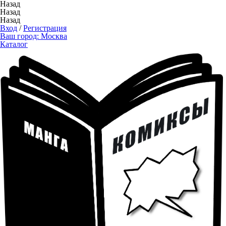
Назад
Назад
Назад
Вход
/
Регистрация
Ваш город:
Москва
Каталог