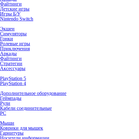
Файтинги
Детские игры
Игры Б/У
Nintendo Switch
Экшен
Симуляторы
Гонки
Ролевые игры
Приключения
Аркады
Файтинги
Стратегии
Аксессуары
PlayStation 5
PlayStation 4
Дополнительное оборудование
Геймпады
Рули
Кабели соединительные
PC
Мыши
Коврики для мышек
Гарнитуры
Носители информации