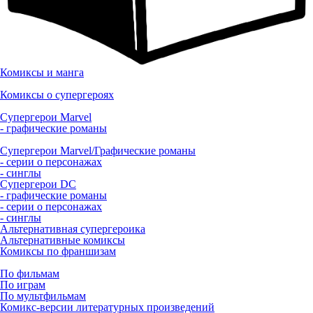
Комиксы и манга
Комиксы о супергероях
Супергерои Marvel
- графические романы
Супергерои Marvel/Графические романы
- серии о персонажах
- синглы
Супергерои DC
- графические романы
- серии о персонажах
- синглы
Альтернативная супергероика
Альтернативные комиксы
Комиксы по франшизам
По фильмам
По играм
По мультфильмам
Комикс-версии литературных произведений