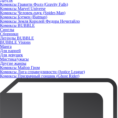
Другое
Комиксы Гравити Фолз (Gravity Falls)
Комиксы Marvel Universe
Комиксы Человек-паук (Spider-Man)
Комиксы Бэтмен (Batman)
Комиксы Земля Королей Федора Нечитайло
Комиксы BUBBLE
Синглы
Сборники
Легенды BUBBLE
BUBBLE Visions
Манга
Для парней
Для девушек
Мистика/ужасы
Другие жанры
Комиксы Майор Гром
Комиксы Лига справедливости (Justice League)
Комиксы Призрачный гонщик (Ghost Rider)