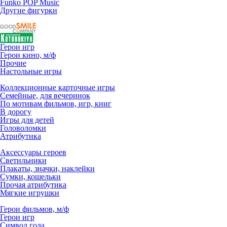
Funko POP Music
Другие фигурки
Герои игр
Герои кино, м/ф
Прочие
Настольные игры
Коллекционные карточные игры
Семейные, для вечеринок
По мотивам фильмов, игр, книг
В дорогу
Игры для детей
Головоломки
Атрибутика
Аксессуары героев
Светильники
Плакаты, значки, наклейки
Сумки, кошельки
Прочая атрибутика
Мягкие игрушки
Герои фильмов, м/ф
Герои игр
Символ года