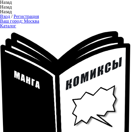
Назад
Назад
Назад
Вход
/
Регистрация
Ваш город:
Москва
Каталог