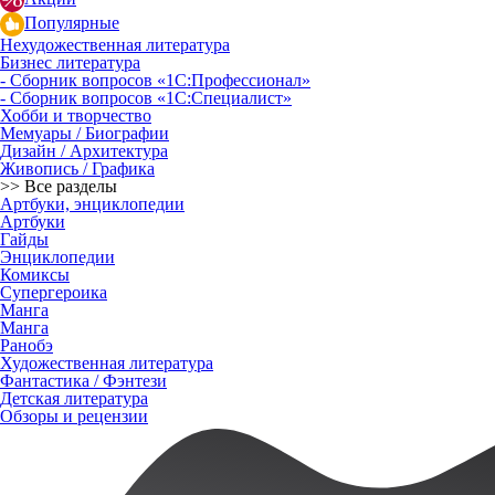
Популярные
Нехудожественная литература
Бизнес литература
- Сборник вопросов «1С:Профессионал»
- Сборник вопросов «1С:Специалист»
Хобби и творчество
Мемуары / Биографии
Дизайн / Архитектура
Живопись / Графика
>> Все разделы
Артбуки, энциклопедии
Артбуки
Гайды
Энциклопедии
Комиксы
Супергероика
Манга
Манга
Ранобэ
Художественная литература
Фантастика / Фэнтези
Детская литература
Обзоры и рецензии