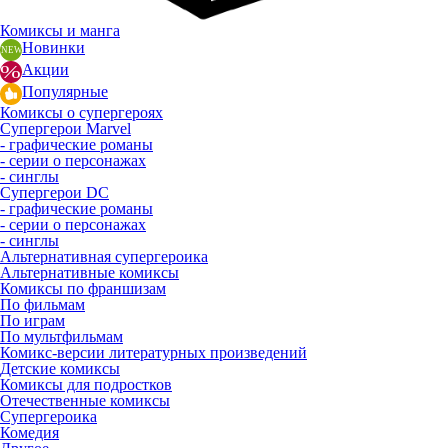
Комиксы и манга
Новинки
Акции
Популярные
Комиксы о супергероях
Супергерои Marvel
- графические романы
- серии о персонажах
- синглы
Супергерои DC
- графические романы
- серии о персонажах
- синглы
Альтернативная супергероика
Альтернативные комиксы
Комиксы по франшизам
По фильмам
По играм
По мультфильмам
Комикс-версии литературных произведений
Детские комиксы
Комиксы для подростков
Отечественные комиксы
Супергероика
Комедия