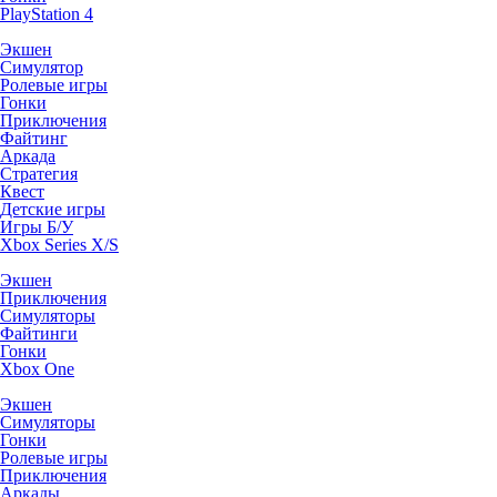
PlayStation 4
Экшен
Симулятор
Ролевые игры
Гонки
Приключения
Файтинг
Аркада
Стратегия
Квест
Детские игры
Игры Б/У
Xbox Series X/S
Экшен
Приключения
Симуляторы
Файтинги
Гонки
Xbox One
Экшен
Симуляторы
Гонки
Ролевые игры
Приключения
Аркады