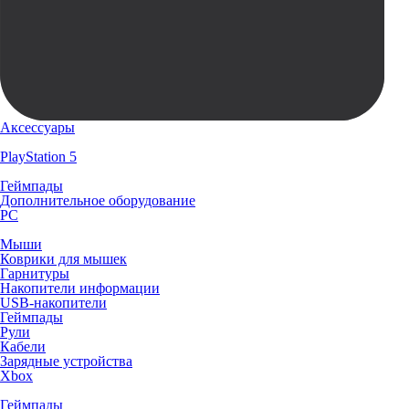
Аксессуары
PlayStation 5
Геймпады
Дополнительное оборудование
PC
Мыши
Коврики для мышек
Гарнитуры
Накопители информации
USB-накопители
Геймпады
Рули
Кабели
Зарядные устройства
Xbox
Геймпады