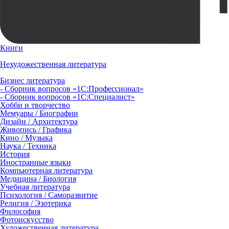
Книги
Нехудожественная литература
Бизнес литература
- Сборник вопросов «1С:Профессионал»
- Сборник вопросов «1С:Специалист»
Хобби и творчество
Мемуары / Биографии
Дизайн / Архитектура
Живопись / Графика
Кино / Музыка
Наука / Техника
История
Иностранные языки
Компьютерная литература
Медицина / Биология
Учебная литература
Психология / Саморазвитие
Религия / Эзотерика
Философия
Фотоискусство
Художественная литература