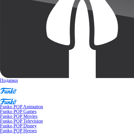
Подарки
Funko POP Animation
Funko POP Games
Funko POP Movies
Funko POP Television
Funko POP Disney
Funko POP Heroes