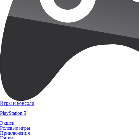
Игры и консоли
PlayStation 5
Экшен
Ролевые игры
Приключения
Гонки