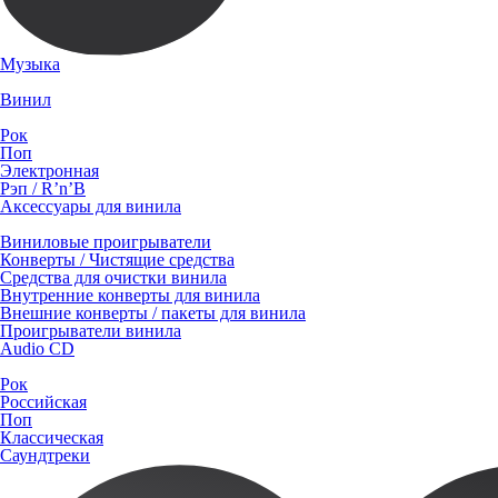
Музыка
Винил
Рок
Поп
Электронная
Рэп / R’n’B
Аксессуары для винила
Виниловые проигрыватели
Конверты / Чистящие средства
Средства для очистки винила
Внутренние конверты для винила
Внешние конверты / пакеты для винила
Проигрыватели винила
Audio CD
Рок
Российская
Поп
Классическая
Саундтреки