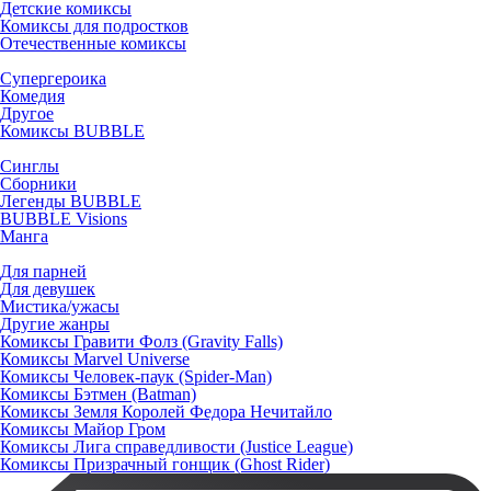
Детские комиксы
Комиксы для подростков
Отечественные комиксы
Супергероика
Комедия
Другое
Комиксы BUBBLE
Синглы
Сборники
Легенды BUBBLE
BUBBLE Visions
Манга
Для парней
Для девушек
Мистика/ужасы
Другие жанры
Комиксы Гравити Фолз (Gravity Falls)
Комиксы Marvel Universe
Комиксы Человек-паук (Spider-Man)
Комиксы Бэтмен (Batman)
Комиксы Земля Королей Федора Нечитайло
Комиксы Майор Гром
Комиксы Лига справедливости (Justice League)
Комиксы Призрачный гонщик (Ghost Rider)