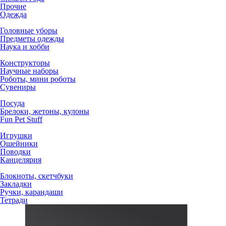
Прочие
Одежда
Головные уборы
Предметы одежды
Наука и хобби
Конструкторы
Научные наборы
Роботы, мини роботы
Сувениры
Посуда
Брелоки, жетоны, кулоны
Fun Pet Stuff
Игрушки
Ошейники
Поводки
Канцелярия
Блокноты, скетчбуки
Закладки
Ручки, карандаши
Тетради