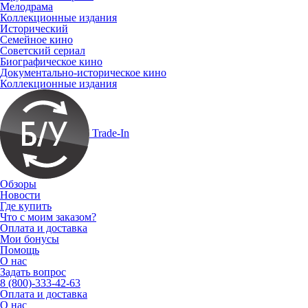
Мелодрама
Коллекционные издания
Исторический
Семейное кино
Советский сериал
Биографическое кино
Документально-историческое кино
Коллекционные издания
Trade-In
Обзоры
Новости
Где купить
Что с моим заказом?
Оплата и доставка
Мои бонусы
Помощь
О нас
Задать вопрос
8 (800)-333-42-63
Оплата и доставка
О нас