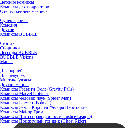
Детские комиксы
Комиксы для подростков
Отечественные комиксы
Супергероика
Комедия
Другое
Комиксы BUBBLE
Синглы
Сборники
Легенды BUBBLE
BUBBLE Visions
Манга
Для парней
Для девушек
Мистика/ужасы
Другие жанры
Комиксы Гравити Фолз (Gravity Falls)
Комиксы Marvel Universe
Комиксы Человек-паук (Spider-Man)
Комиксы Бэтмен (Batman)
Комиксы Земля Королей Федора Нечитайло
Комиксы Майор Гром
Комиксы Лига справедливости (Justice League)
Комиксы Призрачный гонщик (Ghost Rider)