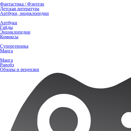
Фантастика / Фэнтези
Детская литература
Артбуки, энциклопедии
Артбуки
Гайды
Энциклопедии
Комиксы
Супергероика
Манга
Манга
Ранобэ
Обзоры и рецензии