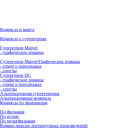
Комиксы и манга
Комиксы о супергероях
Супергерои Marvel
- графические романы
Супергерои Marvel/Графические романы
- серии о персонажах
- синглы
Супергерои DC
- графические романы
- серии о персонажах
- синглы
Альтернативная супергероика
Альтернативные комиксы
Комиксы по франшизам
По фильмам
По играм
По мультфильмам
Комикс-версии литературных произведений