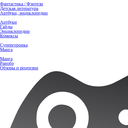
Фантастика / Фэнтези
Детская литература
Артбуки, энциклопедии
Артбуки
Гайды
Энциклопедии
Комиксы
Супергероика
Манга
Манга
Ранобэ
Обзоры и рецензии