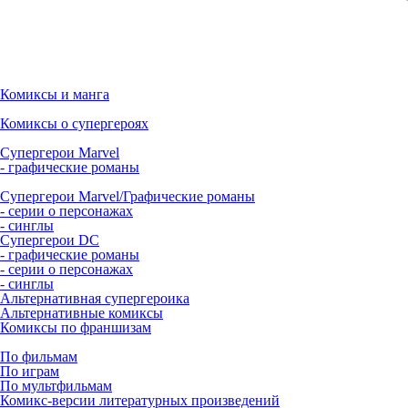
Комиксы и манга
Комиксы о супергероях
Супергерои Marvel
- графические романы
Супергерои Marvel/Графические романы
- серии о персонажах
- синглы
Супергерои DC
- графические романы
- серии о персонажах
- синглы
Альтернативная супергероика
Альтернативные комиксы
Комиксы по франшизам
По фильмам
По играм
По мультфильмам
Комикс-версии литературных произведений