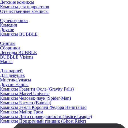
Детские комиксы
Комиксы для подростков
Отечественные комиксы
Супергероика
Комедия
Другое
Комиксы BUBBLE
Синглы
Сборники
Легенды BUBBLE
BUBBLE Visions
Манга
Для парней
Для девушек
Мистика/ужасы
Другие жанры
Комиксы Гравити Фолз (Gravity Falls)
Комиксы Marvel Universe
Комиксы Человек-паук (Spider-Man)
Комиксы Бэтмен (Batman)
Комиксы Земля Королей Федора Нечитайло
Комиксы Майор Гром
Комиксы Лига справедливости (Justice League)
Комиксы Призрачный гонщик (Ghost Rider)