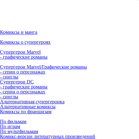
Комиксы и манга
Комиксы о супергероях
Супергерои Marvel
- графические романы
Супергерои Marvel/Графические романы
- серии о персонажах
- синглы
Супергерои DC
- графические романы
- серии о персонажах
- синглы
Альтернативная супергероика
Альтернативные комиксы
Комиксы по франшизам
По фильмам
По играм
По мультфильмам
Комикс-версии литературных произведений