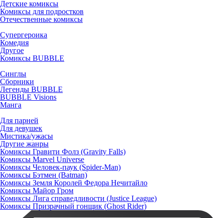
Детские комиксы
Комиксы для подростков
Отечественные комиксы
Супергероика
Комедия
Другое
Комиксы BUBBLE
Синглы
Сборники
Легенды BUBBLE
BUBBLE Visions
Манга
Для парней
Для девушек
Мистика/ужасы
Другие жанры
Комиксы Гравити Фолз (Gravity Falls)
Комиксы Marvel Universe
Комиксы Человек-паук (Spider-Man)
Комиксы Бэтмен (Batman)
Комиксы Земля Королей Федора Нечитайло
Комиксы Майор Гром
Комиксы Лига справедливости (Justice League)
Комиксы Призрачный гонщик (Ghost Rider)