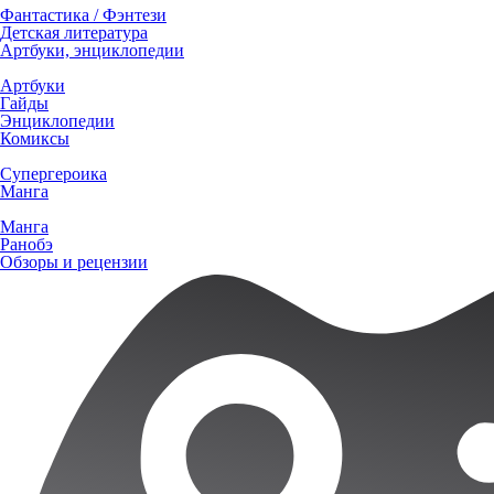
Фантастика / Фэнтези
Детская литература
Артбуки, энциклопедии
Артбуки
Гайды
Энциклопедии
Комиксы
Супергероика
Манга
Манга
Ранобэ
Обзоры и рецензии