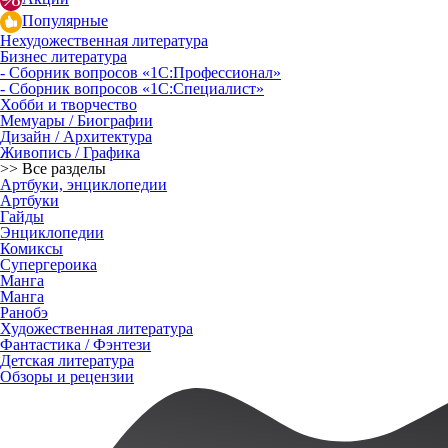
Популярные
Нехудожественная литература
Бизнес литература
- Сборник вопросов «1С:Профессионал»
- Сборник вопросов «1С:Специалист»
Хобби и творчество
Мемуары / Биографии
Дизайн / Архитектура
Живопись / Графика
>> Все разделы
Артбуки, энциклопедии
Артбуки
Гайды
Энциклопедии
Комиксы
Супергероика
Манга
Манга
Ранобэ
Художественная литература
Фантастика / Фэнтези
Детская литература
Обзоры и рецензии