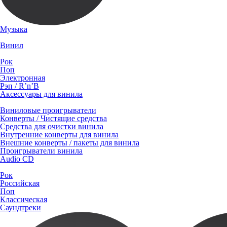
Музыка
Винил
Рок
Поп
Электронная
Рэп / R’n’B
Аксессуары для винила
Виниловые проигрыватели
Конверты / Чистящие средства
Средства для очистки винила
Внутренние конверты для винила
Внешние конверты / пакеты для винила
Проигрыватели винила
Audio CD
Рок
Российская
Поп
Классическая
Саундтреки