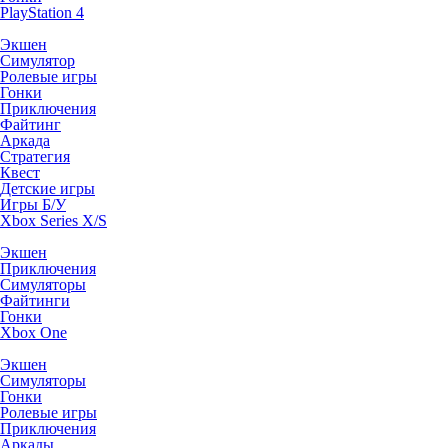
PlayStation 4
Экшен
Симулятор
Ролевые игры
Гонки
Приключения
Файтинг
Аркада
Стратегия
Квест
Детские игры
Игры Б/У
Xbox Series X/S
Экшен
Приключения
Симуляторы
Файтинги
Гонки
Xbox One
Экшен
Симуляторы
Гонки
Ролевые игры
Приключения
Аркады