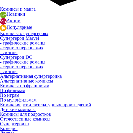
Комиксы и манга
Новинки
Акции
Популярные
Комиксы о супергероях
Супергерои Marvel
- графические романы
- серии о персонажах
- синглы
Супергерои DC
- графические романы
- серии о персонажах
- синглы
Альтернативная супергероика
Альтернативные комиксы
Комиксы по франшизам
По фильмам
По играм
По мультфильмам
Комикс-версии литературных произведений
Детские комиксы
Комиксы для подростков
Отечественные комиксы
Супергероика
Комедия