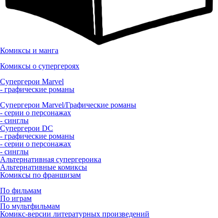
Комиксы и манга
Комиксы о супергероях
Супергерои Marvel
- графические романы
Супергерои Marvel/Графические романы
- серии о персонажах
- синглы
Супергерои DC
- графические романы
- серии о персонажах
- синглы
Альтернативная супергероика
Альтернативные комиксы
Комиксы по франшизам
По фильмам
По играм
По мультфильмам
Комикс-версии литературных произведений