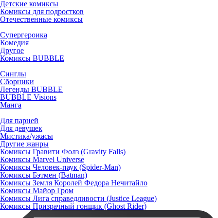
Детские комиксы
Комиксы для подростков
Отечественные комиксы
Супергероика
Комедия
Другое
Комиксы BUBBLE
Синглы
Сборники
Легенды BUBBLE
BUBBLE Visions
Манга
Для парней
Для девушек
Мистика/ужасы
Другие жанры
Комиксы Гравити Фолз (Gravity Falls)
Комиксы Marvel Universe
Комиксы Человек-паук (Spider-Man)
Комиксы Бэтмен (Batman)
Комиксы Земля Королей Федора Нечитайло
Комиксы Майор Гром
Комиксы Лига справедливости (Justice League)
Комиксы Призрачный гонщик (Ghost Rider)