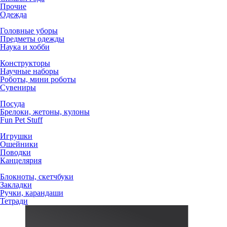
Прочие
Одежда
Головные уборы
Предметы одежды
Наука и хобби
Конструкторы
Научные наборы
Роботы, мини роботы
Сувениры
Посуда
Брелоки, жетоны, кулоны
Fun Pet Stuff
Игрушки
Ошейники
Поводки
Канцелярия
Блокноты, скетчбуки
Закладки
Ручки, карандаши
Тетради