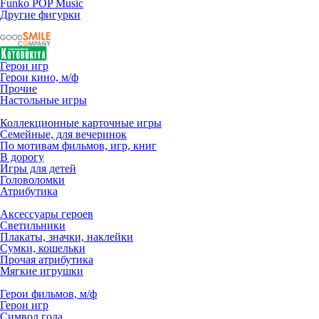
Funko POP Music
Другие фигурки
Герои игр
Герои кино, м/ф
Прочие
Настольные игры
Коллекционные карточные игры
Семейные, для вечеринок
По мотивам фильмов, игр, книг
В дорогу
Игры для детей
Головоломки
Атрибутика
Аксессуары героев
Светильники
Плакаты, значки, наклейки
Сумки, кошельки
Прочая атрибутика
Мягкие игрушки
Герои фильмов, м/ф
Герои игр
Символ года