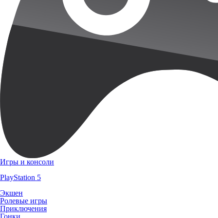
Игры и консоли
PlayStation 5
Экшен
Ролевые игры
Приключения
Гонки