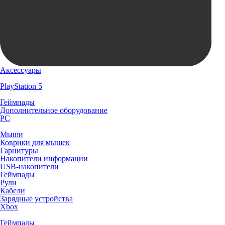
Аксессуары
PlayStation 5
Геймпады
Дополнительное оборудование
PC
Мыши
Коврики для мышек
Гарнитуры
Накопители информации
USB-накопители
Геймпады
Рули
Кабели
Зарядные устройства
Xbox
Геймпады