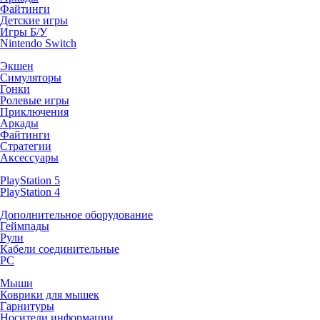
Файтинги
Детские игры
Игры Б/У
Nintendo Switch
Экшен
Симуляторы
Гонки
Ролевые игры
Приключения
Аркады
Файтинги
Стратегии
Аксессуары
PlayStation 5
PlayStation 4
Дополнительное оборудование
Геймпады
Рули
Кабели соединительные
PC
Мыши
Коврики для мышек
Гарнитуры
Носители информации