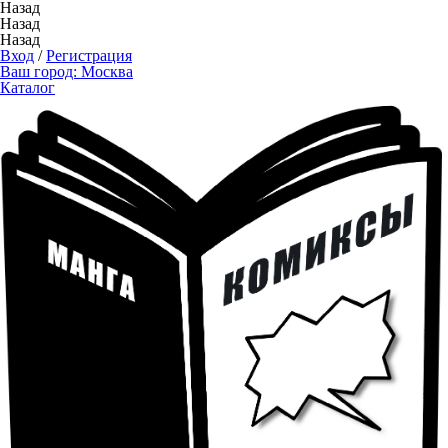
Назад
Назад
Назад
Вход
/
Регистрация
Ваш город:
Москва
Каталог