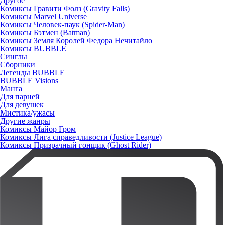
Другое
Комиксы Гравити Фолз (Gravity Falls)
Комиксы Marvel Universe
Комиксы Человек-паук (Spider-Man)
Комиксы Бэтмен (Batman)
Комиксы Земля Королей Федора Нечитайло
Комиксы BUBBLE
Синглы
Сборники
Легенды BUBBLE
BUBBLE Visions
Манга
Для парней
Для девушек
Мистика/ужасы
Другие жанры
Комиксы Майор Гром
Комиксы Лига справедливости (Justice League)
Комиксы Призрачный гонщик (Ghost Rider)