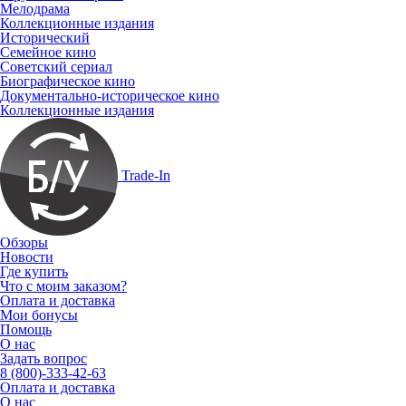
Мелодрама
Коллекционные издания
Исторический
Семейное кино
Советский сериал
Биографическое кино
Документально-историческое кино
Коллекционные издания
Trade-In
Обзоры
Новости
Где купить
Что с моим заказом?
Оплата и доставка
Мои бонусы
Помощь
О нас
Задать вопрос
8 (800)-333-42-63
Оплата и доставка
О нас