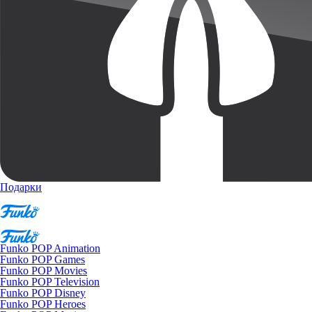
Подарки
Funko POP Animation
Funko POP Games
Funko POP Movies
Funko POP Television
Funko POP Disney
Funko POP Heroes