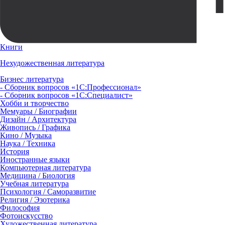
Книги
Нехудожественная литература
Бизнес литература
- Сборник вопросов «1С:Профессионал»
- Сборник вопросов «1С:Специалист»
Хобби и творчество
Мемуары / Биографии
Дизайн / Архитектура
Живопись / Графика
Кино / Музыка
Наука / Техника
История
Иностранные языки
Компьютерная литература
Медицина / Биология
Учебная литература
Психология / Саморазвитие
Религия / Эзотерика
Философия
Фотоискусство
Художественная литература