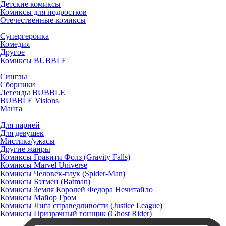
Детские комиксы
Комиксы для подростков
Отечественные комиксы
Супергероика
Комедия
Другое
Комиксы BUBBLE
Синглы
Сборники
Легенды BUBBLE
BUBBLE Visions
Манга
Для парней
Для девушек
Мистика/ужасы
Другие жанры
Комиксы Гравити Фолз (Gravity Falls)
Комиксы Marvel Universe
Комиксы Человек-паук (Spider-Man)
Комиксы Бэтмен (Batman)
Комиксы Земля Королей Федора Нечитайло
Комиксы Майор Гром
Комиксы Лига справедливости (Justice League)
Комиксы Призрачный гонщик (Ghost Rider)