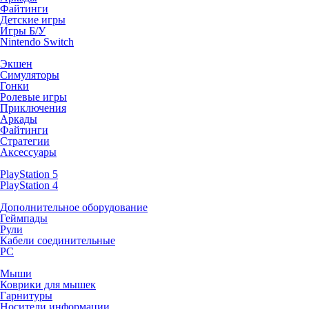
Файтинги
Детские игры
Игры Б/У
Nintendo Switch
Экшен
Симуляторы
Гонки
Ролевые игры
Приключения
Аркады
Файтинги
Стратегии
Аксессуары
PlayStation 5
PlayStation 4
Дополнительное оборудование
Геймпады
Рули
Кабели соединительные
PC
Мыши
Коврики для мышек
Гарнитуры
Носители информации