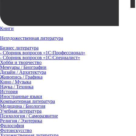
Книги
Нехудожественная литература
Бизнес литература
- Сборник вопросов «1С:Профессионал»
- Сборник вопросов «1С:Специалист»
Хобби и творчество
Мемуары / Биографии
Дизайн / Архитектура
Живопись / Графика
Кино / Музыка
Наука / Техника
История
Иностранные языки
Компьютерная литература
Медицина / Биология
Учебная литература
Психология / Саморазвитие
Религия / Эзотерика
Философия
Фотоискусство
Художественная литература