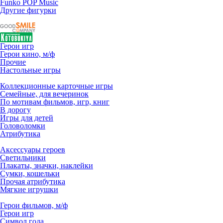
Funko POP Music
Другие фигурки
Герои игр
Герои кино, м/ф
Прочие
Настольные игры
Коллекционные карточные игры
Семейные, для вечеринок
По мотивам фильмов, игр, книг
В дорогу
Игры для детей
Головоломки
Атрибутика
Аксессуары героев
Светильники
Плакаты, значки, наклейки
Сумки, кошельки
Прочая атрибутика
Мягкие игрушки
Герои фильмов, м/ф
Герои игр
Символ года