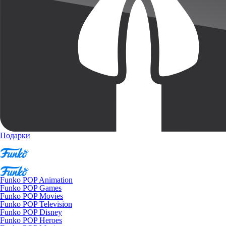
Подарки
Funko POP Animation
Funko POP Games
Funko POP Movies
Funko POP Television
Funko POP Disney
Funko POP Heroes