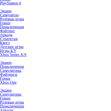
PlayStation 4
Экшен
Симулятор
Ролевые игры
Гонки
Приключения
Файтинг
Аркада
Стратегия
Квест
Детские игры
Игры Б/У
Xbox Series X/S
Экшен
Приключения
Симуляторы
Файтинги
Гонки
Xbox One
Экшен
Симуляторы
Гонки
Ролевые игры
Приключения
Аркады