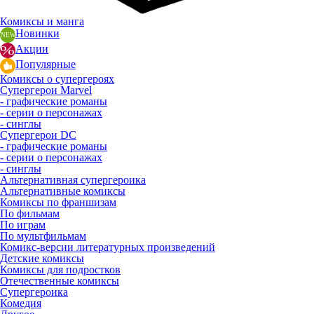
Комиксы и манга
Новинки
Акции
Популярные
Комиксы о супергероях
Супергерои Marvel
- графические романы
- серии о персонажах
- синглы
Супергерои DC
- графические романы
- серии о персонажах
- синглы
Альтернативная супергероика
Альтернативные комиксы
Комиксы по франшизам
По фильмам
По играм
По мультфильмам
Комикс-версии литературных произведений
Детские комиксы
Комиксы для подростков
Отечественные комиксы
Супергероика
Комедия