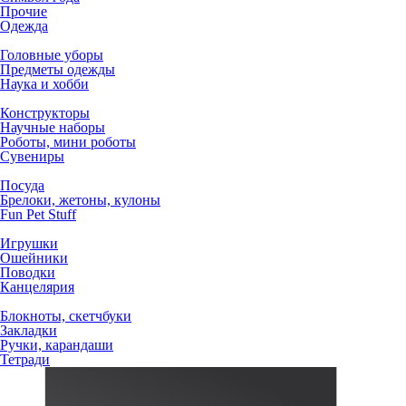
Прочие
Одежда
Головные уборы
Предметы одежды
Наука и хобби
Конструкторы
Научные наборы
Роботы, мини роботы
Сувениры
Посуда
Брелоки, жетоны, кулоны
Fun Pet Stuff
Игрушки
Ошейники
Поводки
Канцелярия
Блокноты, скетчбуки
Закладки
Ручки, карандаши
Тетради