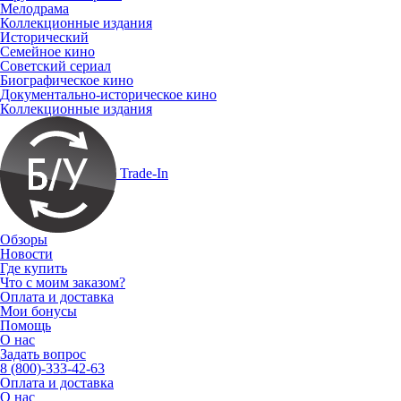
Мелодрама
Коллекционные издания
Исторический
Семейное кино
Советский сериал
Биографическое кино
Документально-историческое кино
Коллекционные издания
Trade-In
Обзоры
Новости
Где купить
Что с моим заказом?
Оплата и доставка
Мои бонусы
Помощь
О нас
Задать вопрос
8 (800)-333-42-63
Оплата и доставка
О нас