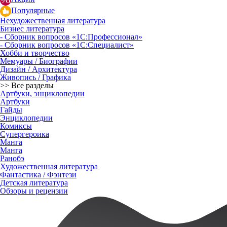
Популярные
Нехудожественная литература
Бизнес литература
- Сборник вопросов «1С:Профессионал»
- Сборник вопросов «1С:Специалист»
Хобби и творчество
Мемуары / Биографии
Дизайн / Архитектура
Живопись / Графика
>> Все разделы
Артбуки, энциклопедии
Артбуки
Гайды
Энциклопедии
Комиксы
Супергероика
Манга
Манга
Ранобэ
Художественная литература
Фантастика / Фэнтези
Детская литература
Обзоры и рецензии