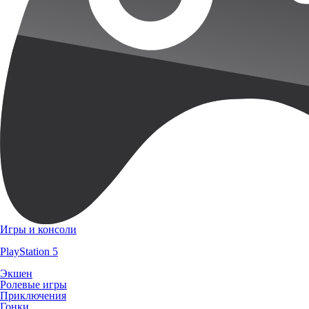
Игры и консоли
PlayStation 5
Экшен
Ролевые игры
Приключения
Гонки