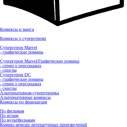
Комиксы и манга
Комиксы о супергероях
Супергерои Marvel
- графические романы
Супергерои Marvel/Графические романы
- серии о персонажах
- синглы
Супергерои DC
- графические романы
- серии о персонажах
- синглы
Альтернативная супергероика
Альтернативные комиксы
Комиксы по франшизам
По фильмам
По играм
По мультфильмам
Комикс-версии литературных произведений