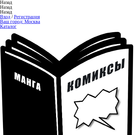
Назад
Назад
Назад
Вход
/
Регистрация
Ваш город:
Москва
Каталог