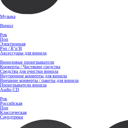
Музыка
Винил
Рок
Поп
Электронная
Рэп / R’n’B
Аксессуары для винила
Виниловые проигрыватели
Конверты / Чистящие средства
Средства для очистки винила
Внутренние конверты для винила
Внешние конверты / пакеты для винила
Проигрыватели винила
Audio CD
Рок
Российская
Поп
Классическая
Саундтреки