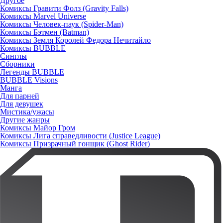
Другое
Комиксы Гравити Фолз (Gravity Falls)
Комиксы Marvel Universe
Комиксы Человек-паук (Spider-Man)
Комиксы Бэтмен (Batman)
Комиксы Земля Королей Федора Нечитайло
Комиксы BUBBLE
Синглы
Сборники
Легенды BUBBLE
BUBBLE Visions
Манга
Для парней
Для девушек
Мистика/ужасы
Другие жанры
Комиксы Майор Гром
Комиксы Лига справедливости (Justice League)
Комиксы Призрачный гонщик (Ghost Rider)