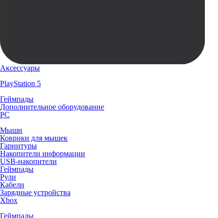
Аксессуары
PlayStation 5
Геймпады
Дополнительное оборудование
PC
Мыши
Коврики для мышек
Гарнитуры
Накопители информации
USB-накопители
Геймпады
Рули
Кабели
Зарядные устройства
Xbox
Геймпады