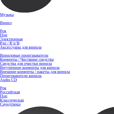
Музыка
Винил
Рок
Поп
Электронная
Рэп / R’n’B
Аксессуары для винила
Виниловые проигрыватели
Конверты / Чистящие средства
Средства для очистки винила
Внутренние конверты для винила
Внешние конверты / пакеты для винила
Проигрыватели винила
Audio CD
Рок
Российская
Поп
Классическая
Саундтреки