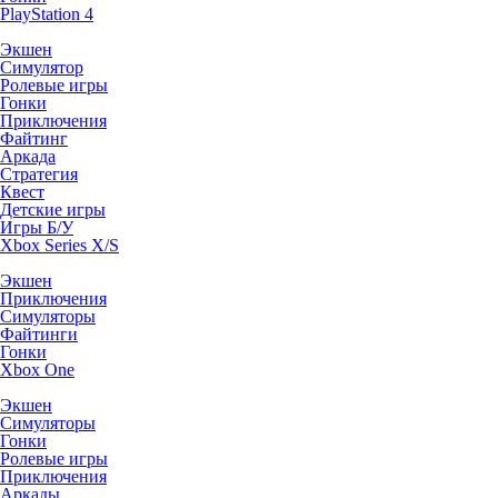
PlayStation 4
Экшен
Симулятор
Ролевые игры
Гонки
Приключения
Файтинг
Аркада
Стратегия
Квест
Детские игры
Игры Б/У
Xbox Series X/S
Экшен
Приключения
Симуляторы
Файтинги
Гонки
Xbox One
Экшен
Симуляторы
Гонки
Ролевые игры
Приключения
Аркады