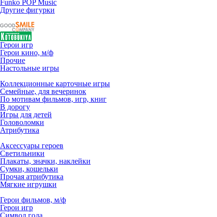
Funko POP Music
Другие фигурки
Герои игр
Герои кино, м/ф
Прочие
Настольные игры
Коллекционные карточные игры
Семейные, для вечеринок
По мотивам фильмов, игр, книг
В дорогу
Игры для детей
Головоломки
Атрибутика
Аксессуары героев
Светильники
Плакаты, значки, наклейки
Сумки, кошельки
Прочая атрибутика
Мягкие игрушки
Герои фильмов, м/ф
Герои игр
Символ года