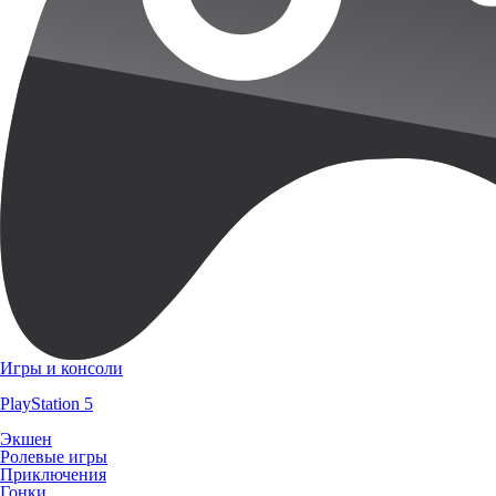
Игры и консоли
PlayStation 5
Экшен
Ролевые игры
Приключения
Гонки