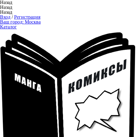
Назад
Назад
Назад
Вход
/
Регистрация
Ваш город:
Москва
Каталог