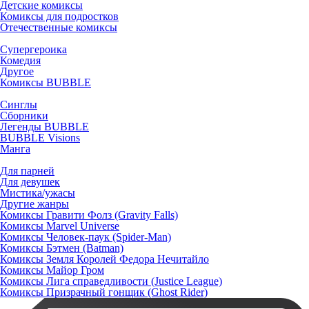
Детские комиксы
Комиксы для подростков
Отечественные комиксы
Супергероика
Комедия
Другое
Комиксы BUBBLE
Синглы
Сборники
Легенды BUBBLE
BUBBLE Visions
Манга
Для парней
Для девушек
Мистика/ужасы
Другие жанры
Комиксы Гравити Фолз (Gravity Falls)
Комиксы Marvel Universe
Комиксы Человек-паук (Spider-Man)
Комиксы Бэтмен (Batman)
Комиксы Земля Королей Федора Нечитайло
Комиксы Майор Гром
Комиксы Лига справедливости (Justice League)
Комиксы Призрачный гонщик (Ghost Rider)