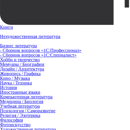
Книги
Нехудожественная литература
Бизнес литература
- Сборник вопросов «1С:Профессионал»
- Сборник вопросов «1С:Специалист»
Хобби и творчество
Мемуары / Биографии
Дизайн / Архитектура
Живопись / Графика
Кино / Музыка
Наука / Техника
История
Иностранные языки
Компьютерная литература
Медицина / Биология
Учебная литература
Психология / Саморазвитие
Религия / Эзотерика
Философия
Фотоискусство
Художественная литература