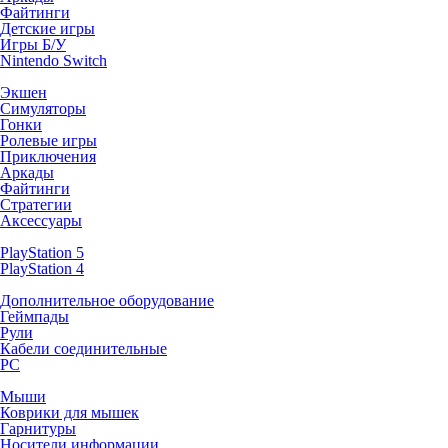
Файтинги
Детские игры
Игры Б/У
Nintendo Switch
Экшен
Симуляторы
Гонки
Ролевые игры
Приключения
Аркады
Файтинги
Стратегии
Аксессуары
PlayStation 5
PlayStation 4
Дополнительное оборудование
Геймпады
Рули
Кабели соединительные
PC
Мыши
Коврики для мышек
Гарнитуры
Носители информации