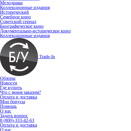
Мелодрама
Коллекционные издания
Исторический
Семейное кино
Советский сериал
Биографическое кино
Документально-историческое кино
Коллекционные издания
Trade-In
Обзоры
Новости
Где купить
Что с моим заказом?
Оплата и доставка
Мои бонусы
Помощь
О нас
Задать вопрос
8 (800)-333-42-63
Оплата и доставка
О нас