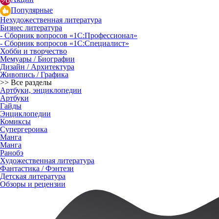
Популярные
Нехудожественная литература
Бизнес литература
- Сборник вопросов «1С:Профессионал»
- Сборник вопросов «1С:Специалист»
Хобби и творчество
Мемуары / Биографии
Дизайн / Архитектура
Живопись / Графика
>> Все разделы
Артбуки, энциклопедии
Артбуки
Гайды
Энциклопедии
Комиксы
Супергероика
Манга
Манга
Ранобэ
Художественная литература
Фантастика / Фэнтези
Детская литература
Обзоры и рецензии