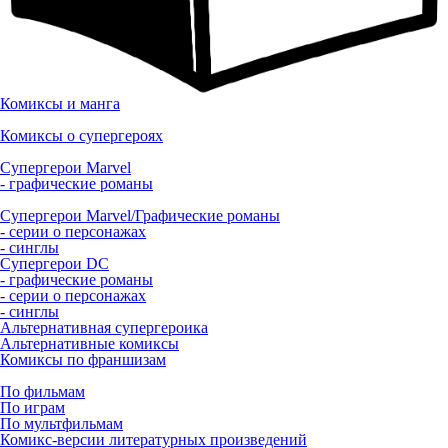
Комиксы и манга
Комиксы о супергероях
Супергерои Marvel
- графические романы
Супергерои Marvel/Графические романы
- серии о персонажах
- синглы
Супергерои DC
- графические романы
- серии о персонажах
- синглы
Альтернативная супергероика
Альтернативные комиксы
Комиксы по франшизам
По фильмам
По играм
По мультфильмам
Комикс-версии литературных произведений