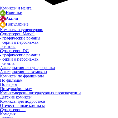
Комиксы и манга
Новинки
Акции
Популярные
Комиксы о супергероях
Супергерои Marvel
- графические романы
- серии о персонажах
- синглы
Супергерои DC
- графические романы
- серии о персонажах
- синглы
Альтернативная супергероика
Альтернативные комиксы
Комиксы по франшизам
По фильмам
По играм
По мультфильмам
Комикс-версии литературных произведений
Детские комиксы
Комиксы для подростков
Отечественные комиксы
Супергероика
Комедия