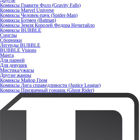
Другое
Комиксы Гравити Фолз (Gravity Falls)
Комиксы Marvel Universe
Комиксы Человек-паук (Spider-Man)
Комиксы Бэтмен (Batman)
Комиксы Земля Королей Федора Нечитайло
Комиксы BUBBLE
Синглы
Сборники
Легенды BUBBLE
BUBBLE Visions
Манга
Для парней
Для девушек
Мистика/ужасы
Другие жанры
Комиксы Майор Гром
Комиксы Лига справедливости (Justice League)
Комиксы Призрачный гонщик (Ghost Rider)