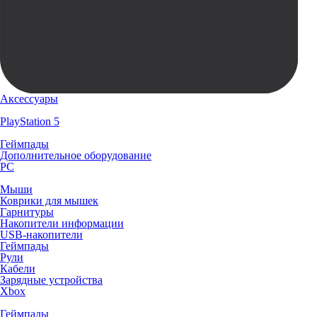
Аксессуары
PlayStation 5
Геймпады
Дополнительное оборудование
PC
Мыши
Коврики для мышек
Гарнитуры
Накопители информации
USB-накопители
Геймпады
Рули
Кабели
Зарядные устройства
Xbox
Геймпады