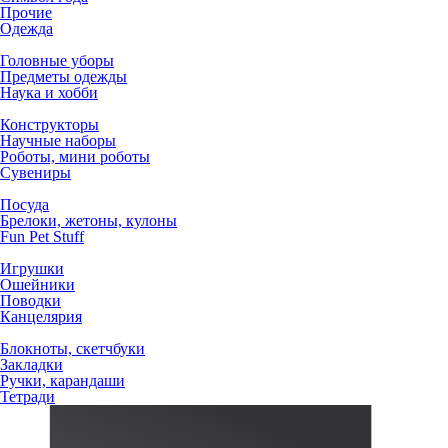
Прочие
Одежда
Головные уборы
Предметы одежды
Наука и хобби
Конструкторы
Научные наборы
Роботы, мини роботы
Сувениры
Посуда
Брелоки, жетоны, кулоны
Fun Pet Stuff
Игрушки
Ошейники
Поводки
Канцелярия
Блокноты, скетчбуки
Закладки
Ручки, карандаши
Тетради