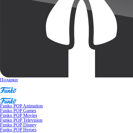
Подарки
Funko POP Animation
Funko POP Games
Funko POP Movies
Funko POP Television
Funko POP Disney
Funko POP Heroes