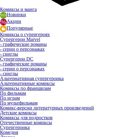
Комиксы и манга
Новинки
Акции
Популярные
Комиксы о супергероях
Супергерои Marvel
- графические романы
- серии о персонажах
- синглы
Супергерои DC
- графические романы
- серии о персонажах
- синглы
Альтернативная супергероика
Альтернативные комиксы
Комиксы по франшизам
По фильмам
По играм
По мультфильмам
Комикс-версии литературных произведений
Детские комиксы
Комиксы для подростков
Отечественные комиксы
Супергероика
Комедия