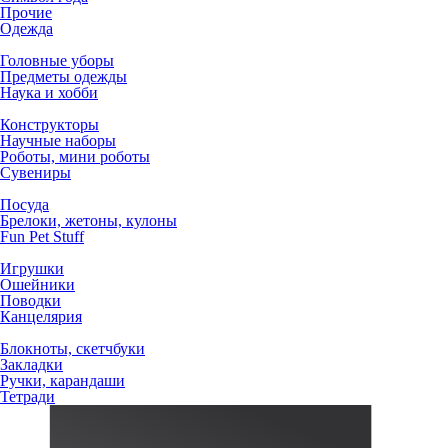
Прочие
Одежда
Головные уборы
Предметы одежды
Наука и хобби
Конструкторы
Научные наборы
Роботы, мини роботы
Сувениры
Посуда
Брелоки, жетоны, кулоны
Fun Pet Stuff
Игрушки
Ошейники
Поводки
Канцелярия
Блокноты, скетчбуки
Закладки
Ручки, карандаши
Тетради