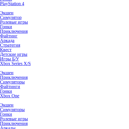
PlayStation 4
Экшен
Симулятор
Ролевые игры
Гонки
Приключения
Файтинг
Аркада
Стратегия
Квест
Детские игры
Игры Б/У
Xbox Series X/S
Экшен
Приключения
Симуляторы
Файтинги
Гонки
Xbox One
Экшен
Симуляторы
Гонки
Ролевые игры
Приключения
Аркады