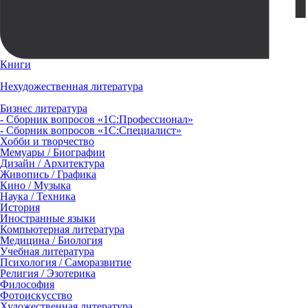
Книги
Нехудожественная литература
Бизнес литература
- Сборник вопросов «1С:Профессионал»
- Сборник вопросов «1С:Специалист»
Хобби и творчество
Мемуары / Биографии
Дизайн / Архитектура
Живопись / Графика
Кино / Музыка
Наука / Техника
История
Иностранные языки
Компьютерная литература
Медицина / Биология
Учебная литература
Психология / Саморазвитие
Религия / Эзотерика
Философия
Фотоискусство
Художественная литература