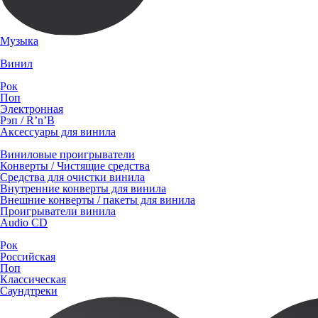
Музыка
Винил
Рок
Поп
Электронная
Рэп / R’n’B
Аксессуары для винила
Виниловые проигрыватели
Конверты / Чистящие средства
Средства для очистки винила
Внутренние конверты для винила
Внешние конверты / пакеты для винила
Проигрыватели винила
Audio CD
Рок
Российская
Поп
Классическая
Саундтреки