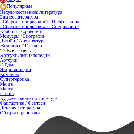
Популярные
Нехудожественная литература
Бизнес литература
- Сборник вопросов «1С:Профессионал»
- Сборник вопросов «1С:Специалист»
Хобби и творчество
Мемуары / Биографии
Дизайн / Архитектура
Живопись / Графика
>> Все разделы
Артбуки, энциклопедии
Артбуки
Гайды
Энциклопедии
Комиксы
Супергероика
Манга
Манга
Ранобэ
Художественная литература
Фантастика / Фэнтези
Детская литература
Обзоры и рецензии