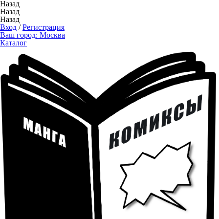
Назад
Назад
Назад
Вход
/
Регистрация
Ваш город:
Москва
Каталог