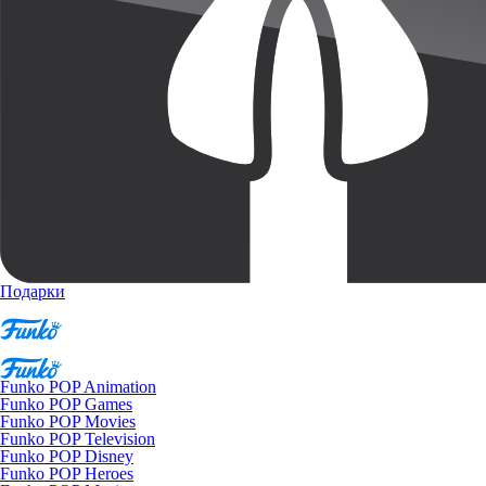
Подарки
Funko POP Animation
Funko POP Games
Funko POP Movies
Funko POP Television
Funko POP Disney
Funko POP Heroes