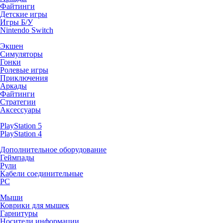
Файтинги
Детские игры
Игры Б/У
Nintendo Switch
Экшен
Симуляторы
Гонки
Ролевые игры
Приключения
Аркады
Файтинги
Стратегии
Аксессуары
PlayStation 5
PlayStation 4
Дополнительное оборудование
Геймпады
Рули
Кабели соединительные
PC
Мыши
Коврики для мышек
Гарнитуры
Носители информации