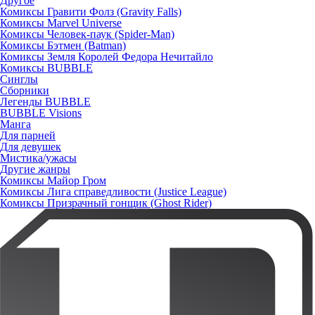
Другое
Комиксы Гравити Фолз (Gravity Falls)
Комиксы Marvel Universe
Комиксы Человек-паук (Spider-Man)
Комиксы Бэтмен (Batman)
Комиксы Земля Королей Федора Нечитайло
Комиксы BUBBLE
Синглы
Сборники
Легенды BUBBLE
BUBBLE Visions
Манга
Для парней
Для девушек
Мистика/ужасы
Другие жанры
Комиксы Майор Гром
Комиксы Лига справедливости (Justice League)
Комиксы Призрачный гонщик (Ghost Rider)