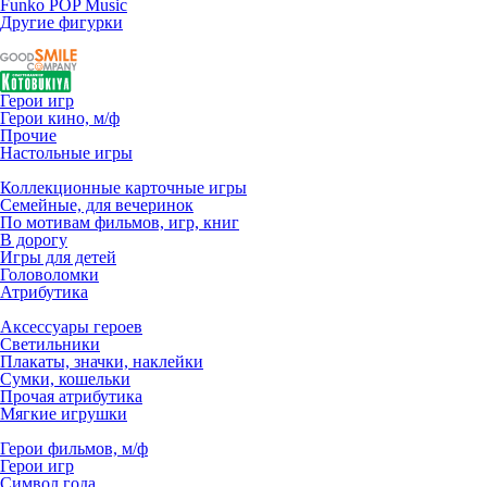
Funko POP Music
Другие фигурки
Герои игр
Герои кино, м/ф
Прочие
Настольные игры
Коллекционные карточные игры
Семейные, для вечеринок
По мотивам фильмов, игр, книг
В дорогу
Игры для детей
Головоломки
Атрибутика
Аксессуары героев
Светильники
Плакаты, значки, наклейки
Сумки, кошельки
Прочая атрибутика
Мягкие игрушки
Герои фильмов, м/ф
Герои игр
Символ года