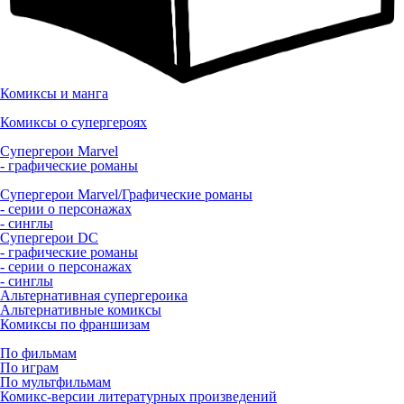
Комиксы и манга
Комиксы о супергероях
Супергерои Marvel
- графические романы
Супергерои Marvel/Графические романы
- серии о персонажах
- синглы
Супергерои DC
- графические романы
- серии о персонажах
- синглы
Альтернативная супергероика
Альтернативные комиксы
Комиксы по франшизам
По фильмам
По играм
По мультфильмам
Комикс-версии литературных произведений