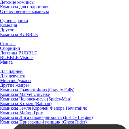
Детские комиксы
Комиксы для подростков
Отечественные комиксы
Супергероика
Комедия
Другое
Комиксы BUBBLE
Синглы
Сборники
Легенды BUBBLE
BUBBLE Visions
Манга
Для парней
Для девушек
Мистика/ужасы
Другие жанры
Комиксы Гравити Фолз (Gravity Falls)
Комиксы Marvel Universe
Комиксы Человек-паук (Spider-Man)
Комиксы Бэтмен (Batman)
Комиксы Земля Королей Федора Нечитайло
Комиксы Майор Гром
Комиксы Лига справедливости (Justice League)
Комиксы Призрачный гонщик (Ghost Rider)