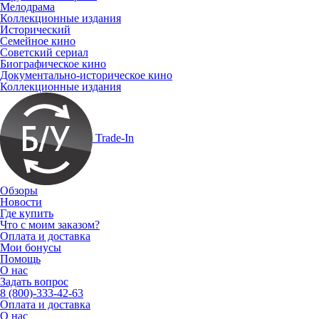
Мелодрама
Коллекционные издания
Исторический
Семейное кино
Советский сериал
Биографическое кино
Документально-историческое кино
Коллекционные издания
Trade-In
Обзоры
Новости
Где купить
Что с моим заказом?
Оплата и доставка
Мои бонусы
Помощь
О нас
Задать вопрос
8 (800)-333-42-63
Оплата и доставка
О нас