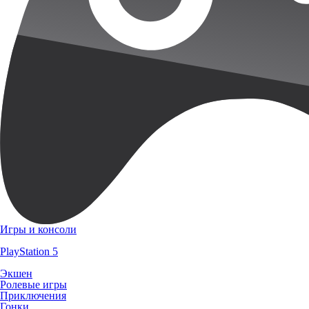
Игры и консоли
PlayStation 5
Экшен
Ролевые игры
Приключения
Гонки