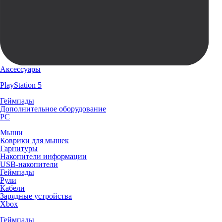
Аксессуары
PlayStation 5
Геймпады
Дополнительное оборудование
PC
Мыши
Коврики для мышек
Гарнитуры
Накопители информации
USB-накопители
Геймпады
Рули
Кабели
Зарядные устройства
Xbox
Геймпады