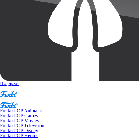
Подарки
Funko POP Animation
Funko POP Games
Funko POP Movies
Funko POP Television
Funko POP Disney
Funko POP Heroes