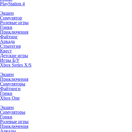
PlayStation 4
Экшен
Симулятор
Ролевые игры
Гонки
Приключения
Файтинг
Аркада
Стратегия
Квест
Детские игры
Игры Б/У
Xbox Series X/S
Экшен
Приключения
Симуляторы
Файтинги
Гонки
Xbox One
Экшен
Симуляторы
Гонки
Ролевые игры
Приключения
Аркады