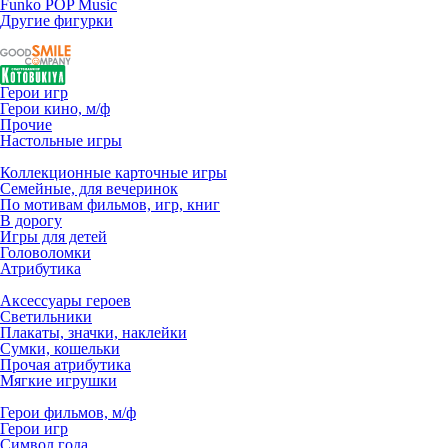
Funko POP Music
Другие фигурки
Герои игр
Герои кино, м/ф
Прочие
Настольные игры
Коллекционные карточные игры
Семейные, для вечеринок
По мотивам фильмов, игр, книг
В дорогу
Игры для детей
Головоломки
Атрибутика
Аксессуары героев
Светильники
Плакаты, значки, наклейки
Сумки, кошельки
Прочая атрибутика
Мягкие игрушки
Герои фильмов, м/ф
Герои игр
Символ года