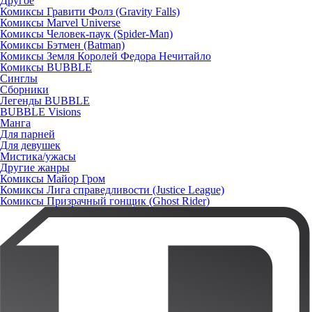
Другое
Комиксы Гравити Фолз (Gravity Falls)
Комиксы Marvel Universe
Комиксы Человек-паук (Spider-Man)
Комиксы Бэтмен (Batman)
Комиксы Земля Королей Федора Нечитайло
Комиксы BUBBLE
Синглы
Сборники
Легенды BUBBLE
BUBBLE Visions
Манга
Для парней
Для девушек
Мистика/ужасы
Другие жанры
Комиксы Майор Гром
Комиксы Лига справедливости (Justice League)
Комиксы Призрачный гонщик (Ghost Rider)