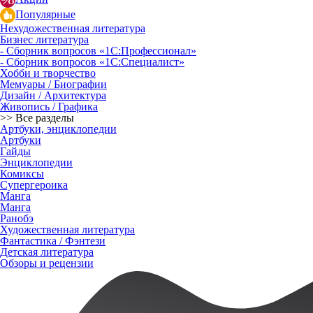
Популярные
Нехудожественная литература
Бизнес литература
- Сборник вопросов «1С:Профессионал»
- Сборник вопросов «1С:Специалист»
Хобби и творчество
Мемуары / Биографии
Дизайн / Архитектура
Живопись / Графика
>> Все разделы
Артбуки, энциклопедии
Артбуки
Гайды
Энциклопедии
Комиксы
Супергероика
Манга
Манга
Ранобэ
Художественная литература
Фантастика / Фэнтези
Детская литература
Обзоры и рецензии