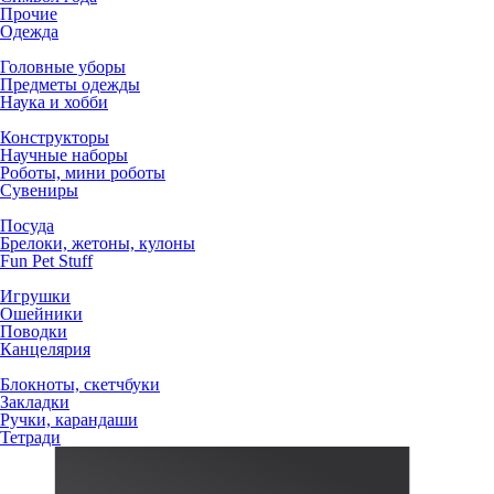
Прочие
Одежда
Головные уборы
Предметы одежды
Наука и хобби
Конструкторы
Научные наборы
Роботы, мини роботы
Сувениры
Посуда
Брелоки, жетоны, кулоны
Fun Pet Stuff
Игрушки
Ошейники
Поводки
Канцелярия
Блокноты, скетчбуки
Закладки
Ручки, карандаши
Тетради