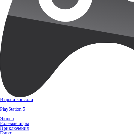
Игры и консоли
PlayStation 5
Экшен
Ролевые игры
Приключения
Гонки