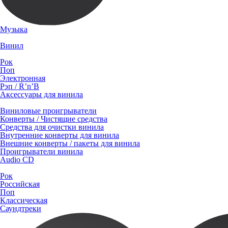
Музыка
Винил
Рок
Поп
Электронная
Рэп / R’n’B
Аксессуары для винила
Виниловые проигрыватели
Конверты / Чистящие средства
Средства для очистки винила
Внутренние конверты для винила
Внешние конверты / пакеты для винила
Проигрыватели винила
Audio CD
Рок
Российская
Поп
Классическая
Саундтреки