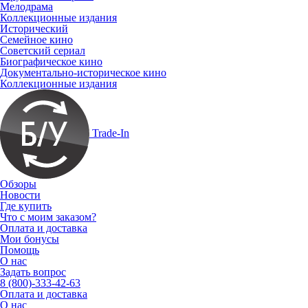
Мелодрама
Коллекционные издания
Исторический
Семейное кино
Советский сериал
Биографическое кино
Документально-историческое кино
Коллекционные издания
Trade-In
Обзоры
Новости
Где купить
Что с моим заказом?
Оплата и доставка
Мои бонусы
Помощь
О нас
Задать вопрос
8 (800)-333-42-63
Оплата и доставка
О нас