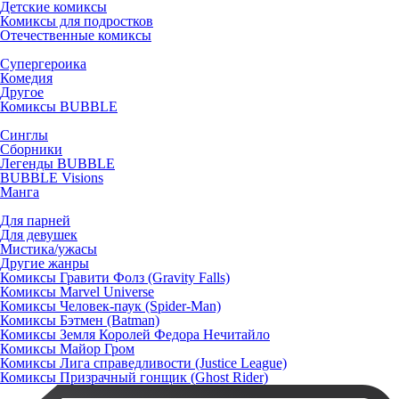
Детские комиксы
Комиксы для подростков
Отечественные комиксы
Супергероика
Комедия
Другое
Комиксы BUBBLE
Синглы
Сборники
Легенды BUBBLE
BUBBLE Visions
Манга
Для парней
Для девушек
Мистика/ужасы
Другие жанры
Комиксы Гравити Фолз (Gravity Falls)
Комиксы Marvel Universe
Комиксы Человек-паук (Spider-Man)
Комиксы Бэтмен (Batman)
Комиксы Земля Королей Федора Нечитайло
Комиксы Майор Гром
Комиксы Лига справедливости (Justice League)
Комиксы Призрачный гонщик (Ghost Rider)