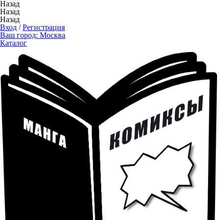
Назад
Назад
Назад
Вход
/
Регистрация
Ваш город:
Москва
Каталог