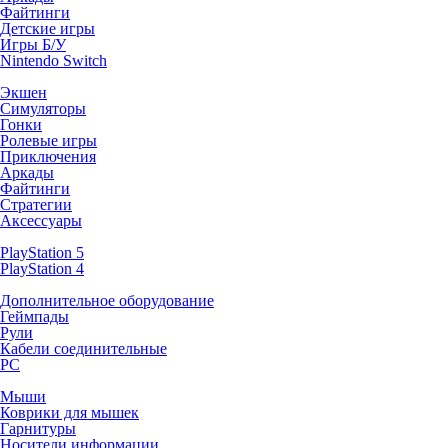
Файтинги
Детские игры
Игры Б/У
Nintendo Switch
Экшен
Симуляторы
Гонки
Ролевые игры
Приключения
Аркады
Файтинги
Стратегии
Аксессуары
PlayStation 5
PlayStation 4
Дополнительное оборудование
Геймпады
Рули
Кабели соединительные
PC
Мыши
Коврики для мышек
Гарнитуры
Носители информации