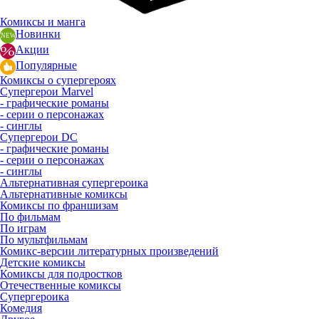
Комиксы и манга
Новинки
Акции
Популярные
Комиксы о супергероях
Супергерои Marvel
- графические романы
- серии о персонажах
- синглы
Супергерои DC
- графические романы
- серии о персонажах
- синглы
Альтернативная супергероика
Альтернативные комиксы
Комиксы по франшизам
По фильмам
По играм
По мультфильмам
Комикс-версии литературных произведений
Детские комиксы
Комиксы для подростков
Отечественные комиксы
Супергероика
Комедия