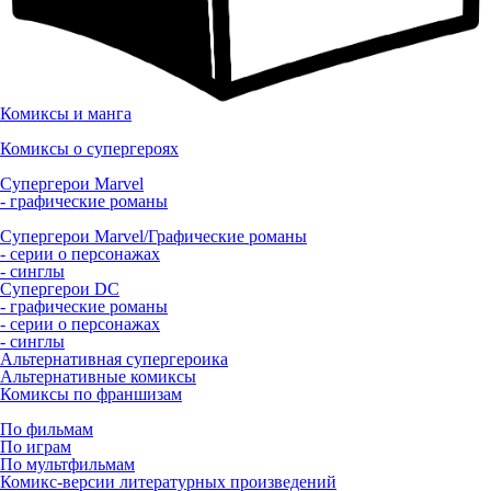
Комиксы и манга
Комиксы о супергероях
Супергерои Marvel
- графические романы
Супергерои Marvel/Графические романы
- серии о персонажах
- синглы
Супергерои DC
- графические романы
- серии о персонажах
- синглы
Альтернативная супергероика
Альтернативные комиксы
Комиксы по франшизам
По фильмам
По играм
По мультфильмам
Комикс-версии литературных произведений