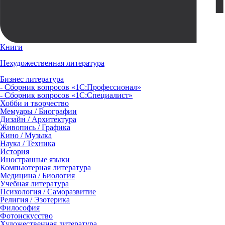
Книги
Нехудожественная литература
Бизнес литература
- Сборник вопросов «1С:Профессионал»
- Сборник вопросов «1С:Специалист»
Хобби и творчество
Мемуары / Биографии
Дизайн / Архитектура
Живопись / Графика
Кино / Музыка
Наука / Техника
История
Иностранные языки
Компьютерная литература
Медицина / Биология
Учебная литература
Психология / Саморазвитие
Религия / Эзотерика
Философия
Фотоискусство
Художественная литература