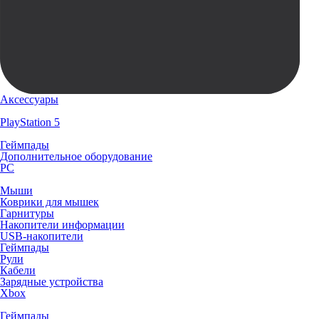
Аксессуары
PlayStation 5
Геймпады
Дополнительное оборудование
PC
Мыши
Коврики для мышек
Гарнитуры
Накопители информации
USB-накопители
Геймпады
Рули
Кабели
Зарядные устройства
Xbox
Геймпады