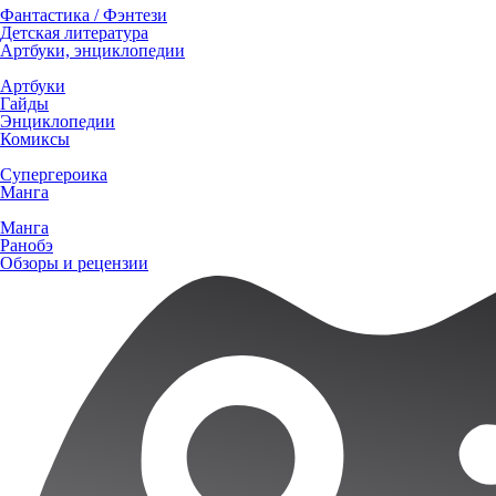
Фантастика / Фэнтези
Детская литература
Артбуки, энциклопедии
Артбуки
Гайды
Энциклопедии
Комиксы
Супергероика
Манга
Манга
Ранобэ
Обзоры и рецензии