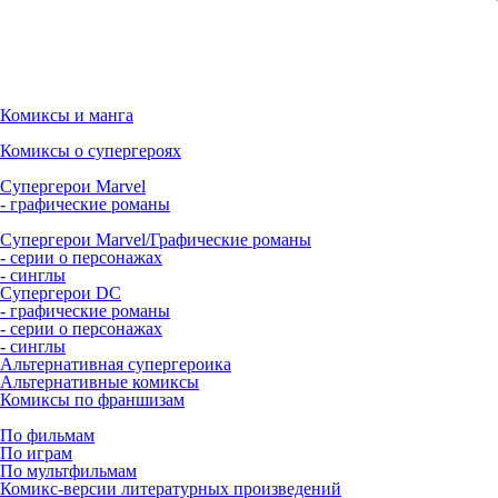
Комиксы и манга
Комиксы о супергероях
Супергерои Marvel
- графические романы
Супергерои Marvel/Графические романы
- серии о персонажах
- синглы
Супергерои DC
- графические романы
- серии о персонажах
- синглы
Альтернативная супергероика
Альтернативные комиксы
Комиксы по франшизам
По фильмам
По играм
По мультфильмам
Комикс-версии литературных произведений