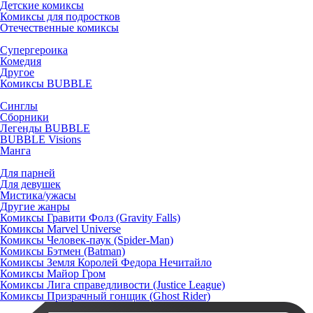
Детские комиксы
Комиксы для подростков
Отечественные комиксы
Супергероика
Комедия
Другое
Комиксы BUBBLE
Синглы
Сборники
Легенды BUBBLE
BUBBLE Visions
Манга
Для парней
Для девушек
Мистика/ужасы
Другие жанры
Комиксы Гравити Фолз (Gravity Falls)
Комиксы Marvel Universe
Комиксы Человек-паук (Spider-Man)
Комиксы Бэтмен (Batman)
Комиксы Земля Королей Федора Нечитайло
Комиксы Майор Гром
Комиксы Лига справедливости (Justice League)
Комиксы Призрачный гонщик (Ghost Rider)