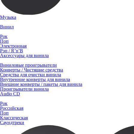
Музыка
Винил
Рок
Поп
Электронная
Рэп / R’n’B
Аксессуары для винила
Виниловые проигрыватели
Конверты / Чистящие средства
Средства для очистки винила
Внутренние конверты для винила
Внешние конверты / пакеты для винила
Проигрыватели винила
Audio CD
Рок
Российская
Поп
Классическая
Саундтреки