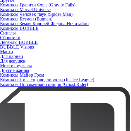
Другое
Комиксы Гравити Фолз (Gravity Falls)
Комиксы Marvel Universe
Комиксы Человек-паук (Spider-Man)
Комиксы Бэтмен (Batman)
Комиксы Земля Королей Федора Нечитайло
Комиксы BUBBLE
Синглы
Сборники
Легенды BUBBLE
BUBBLE Visions
Манга
Для парней
Для девушек
Мистика/ужасы
Другие жанры
Комиксы Майор Гром
Комиксы Лига справедливости (Justice League)
Комиксы Призрачный гонщик (Ghost Rider)