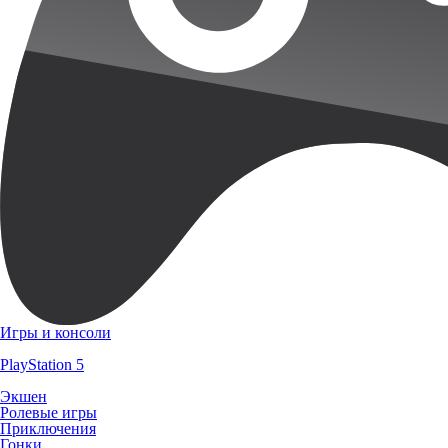
Игры и консоли
PlayStation 5
Экшен
Ролевые игры
Приключения
Гонки