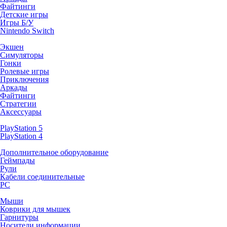
Файтинги
Детские игры
Игры Б/У
Nintendo Switch
Экшен
Симуляторы
Гонки
Ролевые игры
Приключения
Аркады
Файтинги
Стратегии
Аксессуары
PlayStation 5
PlayStation 4
Дополнительное оборудование
Геймпады
Рули
Кабели соединительные
PC
Мыши
Коврики для мышек
Гарнитуры
Носители информации