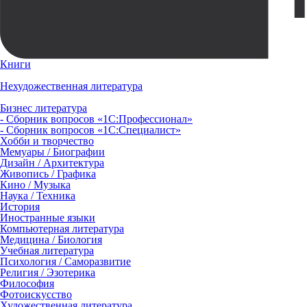
Книги
Нехудожественная литература
Бизнес литература
- Сборник вопросов «1С:Профессионал»
- Сборник вопросов «1С:Специалист»
Хобби и творчество
Мемуары / Биографии
Дизайн / Архитектура
Живопись / Графика
Кино / Музыка
Наука / Техника
История
Иностранные языки
Компьютерная литература
Медицина / Биология
Учебная литература
Психология / Саморазвитие
Религия / Эзотерика
Философия
Фотоискусство
Художественная литература