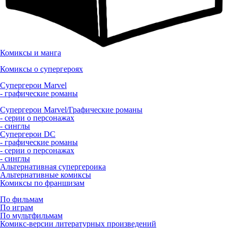
Комиксы и манга
Комиксы о супергероях
Супергерои Marvel
- графические романы
Супергерои Marvel/Графические романы
- серии о персонажах
- синглы
Супергерои DC
- графические романы
- серии о персонажах
- синглы
Альтернативная супергероика
Альтернативные комиксы
Комиксы по франшизам
По фильмам
По играм
По мультфильмам
Комикс-версии литературных произведений