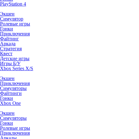
PlayStation 4
Экшен
Симулятор
Ролевые игры
Гонки
Приключения
Файтинг
Аркада
Стратегия
Квест
Детские игры
Игры Б/У
Xbox Series X/S
Экшен
Приключения
Симуляторы
Файтинги
Гонки
Xbox One
Экшен
Симуляторы
Гонки
Ролевые игры
Приключения
Аркады