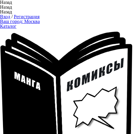
Назад
Назад
Назад
Вход
/
Регистрация
Ваш город:
Москва
Каталог