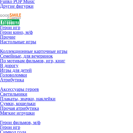
Funko POP Music
Другие фигурки
Герои игр
Герои кино, м/ф
Прочие
Настольные игры
Коллекционные карточные игры
Семейные, для вечеринок
По мотивам фильмов, игр, книг
В дорогу
Игры для детей
Головоломки
Атрибутика
Аксессуары героев
Светильники
Плакаты, значки, наклейки
Сумки, кошельки
Прочая атрибутика
Мягкие игрушки
Герои фильмов, м/ф
Герои игр
Символ года