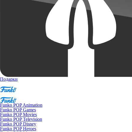
Подарки
Funko POP Animation
Funko POP Games
Funko POP Movies
Funko POP Television
Funko POP Disney
Funko POP Heroes