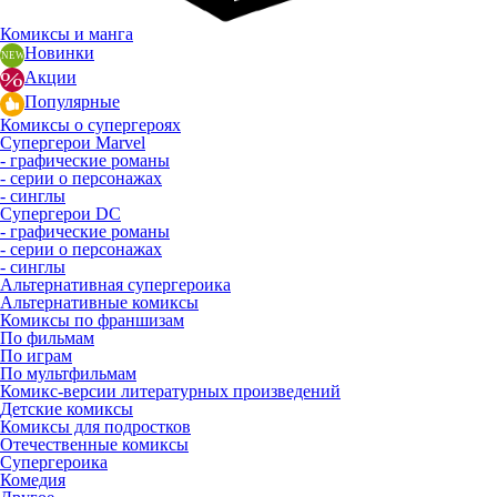
Комиксы и манга
Новинки
Акции
Популярные
Комиксы о супергероях
Супергерои Marvel
- графические романы
- серии о персонажах
- синглы
Супергерои DC
- графические романы
- серии о персонажах
- синглы
Альтернативная супергероика
Альтернативные комиксы
Комиксы по франшизам
По фильмам
По играм
По мультфильмам
Комикс-версии литературных произведений
Детские комиксы
Комиксы для подростков
Отечественные комиксы
Супергероика
Комедия