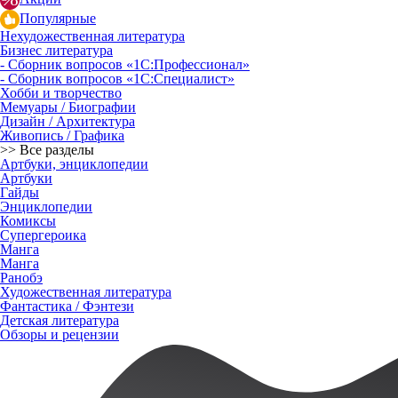
Популярные
Нехудожественная литература
Бизнес литература
- Сборник вопросов «1С:Профессионал»
- Сборник вопросов «1С:Специалист»
Хобби и творчество
Мемуары / Биографии
Дизайн / Архитектура
Живопись / Графика
>> Все разделы
Артбуки, энциклопедии
Артбуки
Гайды
Энциклопедии
Комиксы
Супергероика
Манга
Манга
Ранобэ
Художественная литература
Фантастика / Фэнтези
Детская литература
Обзоры и рецензии