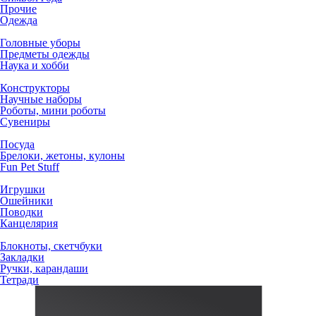
Прочие
Одежда
Головные уборы
Предметы одежды
Наука и хобби
Конструкторы
Научные наборы
Роботы, мини роботы
Сувениры
Посуда
Брелоки, жетоны, кулоны
Fun Pet Stuff
Игрушки
Ошейники
Поводки
Канцелярия
Блокноты, скетчбуки
Закладки
Ручки, карандаши
Тетради