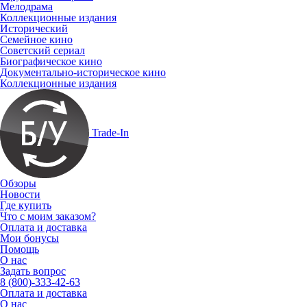
Мелодрама
Коллекционные издания
Исторический
Семейное кино
Советский сериал
Биографическое кино
Документально-историческое кино
Коллекционные издания
Trade-In
Обзоры
Новости
Где купить
Что с моим заказом?
Оплата и доставка
Мои бонусы
Помощь
О нас
Задать вопрос
8 (800)-333-42-63
Оплата и доставка
О нас