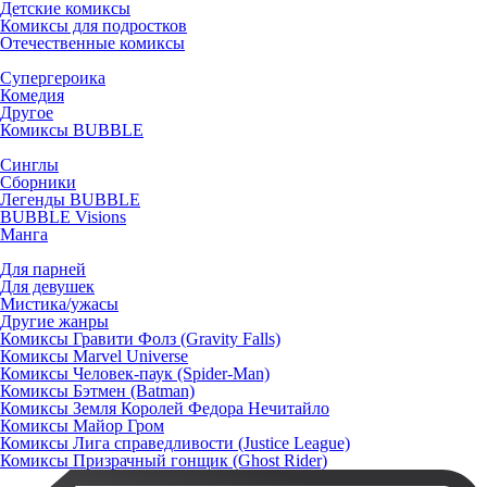
Детские комиксы
Комиксы для подростков
Отечественные комиксы
Супергероика
Комедия
Другое
Комиксы BUBBLE
Синглы
Сборники
Легенды BUBBLE
BUBBLE Visions
Манга
Для парней
Для девушек
Мистика/ужасы
Другие жанры
Комиксы Гравити Фолз (Gravity Falls)
Комиксы Marvel Universe
Комиксы Человек-паук (Spider-Man)
Комиксы Бэтмен (Batman)
Комиксы Земля Королей Федора Нечитайло
Комиксы Майор Гром
Комиксы Лига справедливости (Justice League)
Комиксы Призрачный гонщик (Ghost Rider)