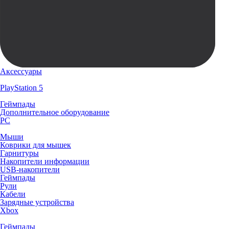
Аксессуары
PlayStation 5
Геймпады
Дополнительное оборудование
PC
Мыши
Коврики для мышек
Гарнитуры
Накопители информации
USB-накопители
Геймпады
Рули
Кабели
Зарядные устройства
Xbox
Геймпады