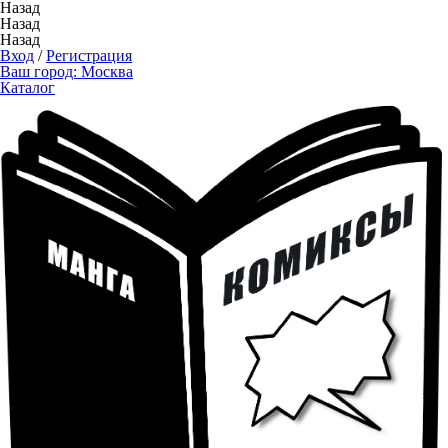
Назад
Назад
Назад
Вход
/
Регистрация
Ваш город:
Москва
Каталог