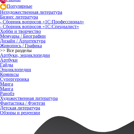
Популярные
Нехудожественная литература
Бизнес литература
- Сборник вопросов «1С:Профессионал»
- Сборник вопросов «1С:Специалист»
Хобби и творчество
Мемуары / Биографии
Дизайн / Архитектура
Живопись / Графика
>> Все разделы
Артбуки, энциклопедии
Артбуки
Гайды
Энциклопедии
Комиксы
Супергероика
Манга
Манга
Ранобэ
Художественная литература
Фантастика / Фэнтези
Детская литература
Обзоры и рецензии