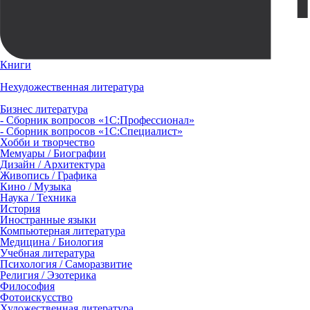
Книги
Нехудожественная литература
Бизнес литература
- Сборник вопросов «1С:Профессионал»
- Сборник вопросов «1С:Специалист»
Хобби и творчество
Мемуары / Биографии
Дизайн / Архитектура
Живопись / Графика
Кино / Музыка
Наука / Техника
История
Иностранные языки
Компьютерная литература
Медицина / Биология
Учебная литература
Психология / Саморазвитие
Религия / Эзотерика
Философия
Фотоискусство
Художественная литература