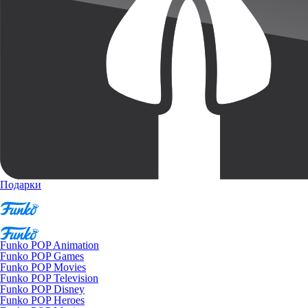
Подарки
Funko POP Animation
Funko POP Games
Funko POP Movies
Funko POP Television
Funko POP Disney
Funko POP Heroes