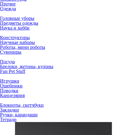
Прочие
Одежда
Головные уборы
Предметы одежды
Наука и хобби
Конструкторы
Научные наборы
Роботы, мини роботы
Сувениры
Посуда
Брелоки, жетоны, кулоны
Fun Pet Stuff
Игрушки
Ошейники
Поводки
Канцелярия
Блокноты, скетчбуки
Закладки
Ручки, карандаши
Тетради