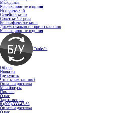
Мелодрама
Коллекционные издания
Исторический
Семейное кино
Советский сериал
Биографическое кино
Документально-историческое кино
Коллекционные издания
Trade-In
Обзоры
Новости
Где купить
Что с моим заказом?
Оплата и доставка
Мои бонусы
Помощь
О нас
Задать вопрос
8 (800)-333-42-63
Оплата и доставка
О нас