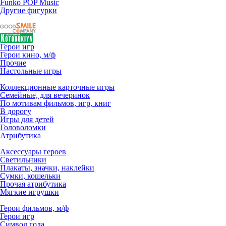
Funko POP Music
Другие фигурки
Герои игр
Герои кино, м/ф
Прочие
Настольные игры
Коллекционные карточные игры
Семейные, для вечеринок
По мотивам фильмов, игр, книг
В дорогу
Игры для детей
Головоломки
Атрибутика
Аксессуары героев
Светильники
Плакаты, значки, наклейки
Сумки, кошельки
Прочая атрибутика
Мягкие игрушки
Герои фильмов, м/ф
Герои игр
Символ года