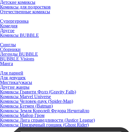
Детские комиксы
Комиксы для подростков
Отечественные комиксы
Супергероика
Комедия
Другое
Комиксы BUBBLE
Синглы
Сборники
Легенды BUBBLE
BUBBLE Visions
Манга
Для парней
Для девушек
Мистика/ужасы
Другие жанры
Комиксы Гравити Фолз (Gravity Falls)
Комиксы Marvel Universe
Комиксы Человек-паук (Spider-Man)
Комиксы Бэтмен (Batman)
Комиксы Земля Королей Федора Нечитайло
Комиксы Майор Гром
Комиксы Лига справедливости (Justice League)
Комиксы Призрачный гонщик (Ghost Rider)