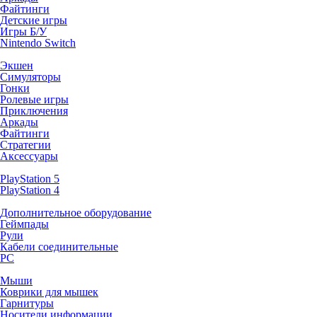
Файтинги
Детские игры
Игры Б/У
Nintendo Switch
Экшен
Симуляторы
Гонки
Ролевые игры
Приключения
Аркады
Файтинги
Стратегии
Аксессуары
PlayStation 5
PlayStation 4
Дополнительное оборудование
Геймпады
Рули
Кабели соединительные
PC
Мыши
Коврики для мышек
Гарнитуры
Носители информации