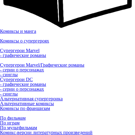
Комиксы и манга
Комиксы о супергероях
Супергерои Marvel
- графические романы
Супергерои Marvel/Графические романы
- серии о персонажах
- синглы
Супергерои DC
- графические романы
- серии о персонажах
- синглы
Альтернативная супергероика
Альтернативные комиксы
Комиксы по франшизам
По фильмам
По играм
По мультфильмам
Комикс-версии литературных произведений