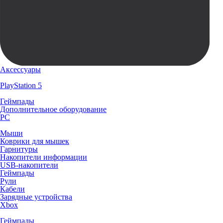
Аксессуары
PlayStation 5
Геймпады
Дополнительное оборудование
PC
Мыши
Коврики для мышек
Гарнитуры
Накопители информации
USB-накопители
Геймпады
Рули
Кабели
Зарядные устройства
Xbox
Геймпады