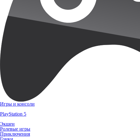
Игры и консоли
PlayStation 5
Экшен
Ролевые игры
Приключения
Гонки