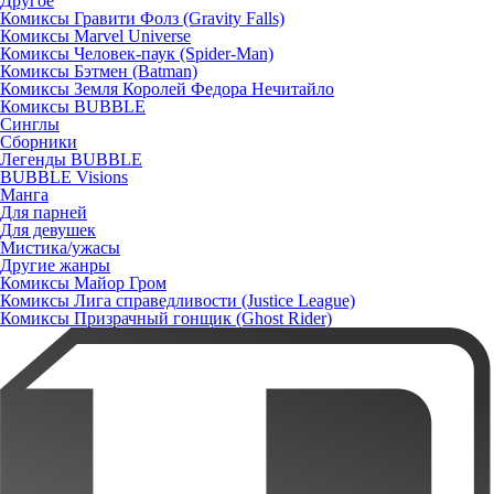
Другое
Комиксы Гравити Фолз (Gravity Falls)
Комиксы Marvel Universe
Комиксы Человек-паук (Spider-Man)
Комиксы Бэтмен (Batman)
Комиксы Земля Королей Федора Нечитайло
Комиксы BUBBLE
Синглы
Сборники
Легенды BUBBLE
BUBBLE Visions
Манга
Для парней
Для девушек
Мистика/ужасы
Другие жанры
Комиксы Майор Гром
Комиксы Лига справедливости (Justice League)
Комиксы Призрачный гонщик (Ghost Rider)