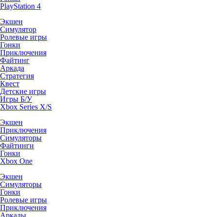
PlayStation 4
Экшен
Симулятор
Ролевые игры
Гонки
Приключения
Файтинг
Аркада
Стратегия
Квест
Детские игры
Игры Б/У
Xbox Series X/S
Экшен
Приключения
Симуляторы
Файтинги
Гонки
Xbox One
Экшен
Симуляторы
Гонки
Ролевые игры
Приключения
Аркады