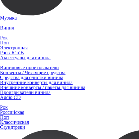
Музыка
Винил
Рок
Поп
Электронная
Рэп / R’n’B
Аксессуары для винила
Виниловые проигрыватели
Конверты / Чистящие средства
Средства для очистки винила
Внутренние конверты для винила
Внешние конверты / пакеты для винила
Проигрыватели винила
Audio CD
Рок
Российская
Поп
Классическая
Саундтреки