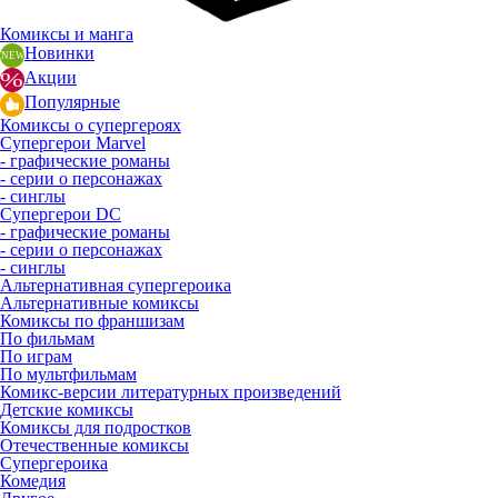
Комиксы и манга
Новинки
Акции
Популярные
Комиксы о супергероях
Супергерои Marvel
- графические романы
- серии о персонажах
- синглы
Супергерои DC
- графические романы
- серии о персонажах
- синглы
Альтернативная супергероика
Альтернативные комиксы
Комиксы по франшизам
По фильмам
По играм
По мультфильмам
Комикс-версии литературных произведений
Детские комиксы
Комиксы для подростков
Отечественные комиксы
Супергероика
Комедия