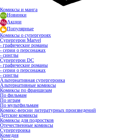
Комиксы и манга
Новинки
Акции
Популярные
Комиксы о супергероях
Супергерои Marvel
- графические романы
- серии о персонажах
- синглы
Супергерои DC
- графические романы
- серии о персонажах
- синглы
Альтернативная супергероика
Альтернативные комиксы
Комиксы по франшизам
По фильмам
По играм
По мультфильмам
Комикс-версии литературных произведений
Детские комиксы
Комиксы для подростков
Отечественные комиксы
Супергероика
Комедия