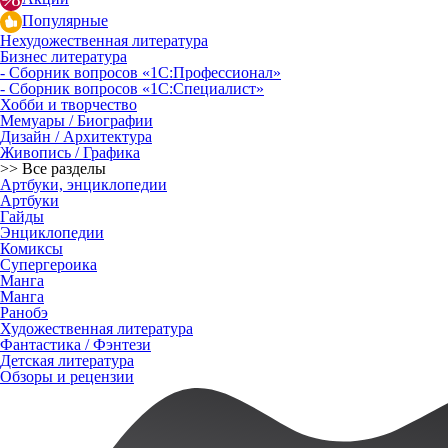
Популярные
Нехудожественная литература
Бизнес литература
- Сборник вопросов «1С:Профессионал»
- Сборник вопросов «1С:Специалист»
Хобби и творчество
Мемуары / Биографии
Дизайн / Архитектура
Живопись / Графика
>> Все разделы
Артбуки, энциклопедии
Артбуки
Гайды
Энциклопедии
Комиксы
Супергероика
Манга
Манга
Ранобэ
Художественная литература
Фантастика / Фэнтези
Детская литература
Обзоры и рецензии