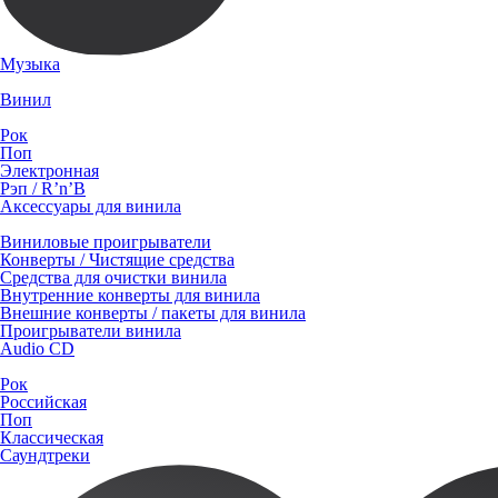
Музыка
Винил
Рок
Поп
Электронная
Рэп / R’n’B
Аксессуары для винила
Виниловые проигрыватели
Конверты / Чистящие средства
Средства для очистки винила
Внутренние конверты для винила
Внешние конверты / пакеты для винила
Проигрыватели винила
Audio CD
Рок
Российская
Поп
Классическая
Саундтреки