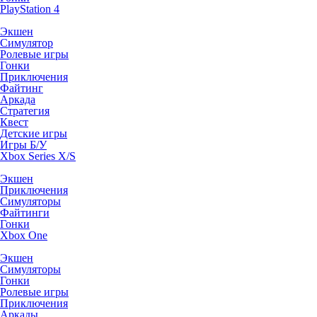
PlayStation 4
Экшен
Симулятор
Ролевые игры
Гонки
Приключения
Файтинг
Аркада
Стратегия
Квест
Детские игры
Игры Б/У
Xbox Series X/S
Экшен
Приключения
Симуляторы
Файтинги
Гонки
Xbox One
Экшен
Симуляторы
Гонки
Ролевые игры
Приключения
Аркады