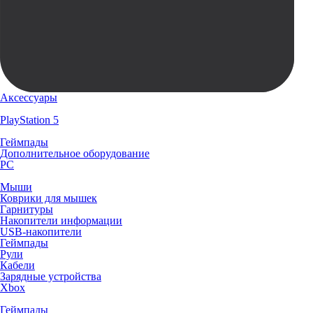
Аксессуары
PlayStation 5
Геймпады
Дополнительное оборудование
PC
Мыши
Коврики для мышек
Гарнитуры
Накопители информации
USB-накопители
Геймпады
Рули
Кабели
Зарядные устройства
Xbox
Геймпады