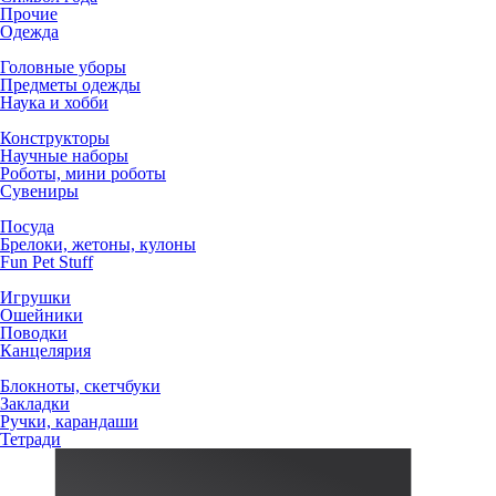
Прочие
Одежда
Головные уборы
Предметы одежды
Наука и хобби
Конструкторы
Научные наборы
Роботы, мини роботы
Сувениры
Посуда
Брелоки, жетоны, кулоны
Fun Pet Stuff
Игрушки
Ошейники
Поводки
Канцелярия
Блокноты, скетчбуки
Закладки
Ручки, карандаши
Тетради