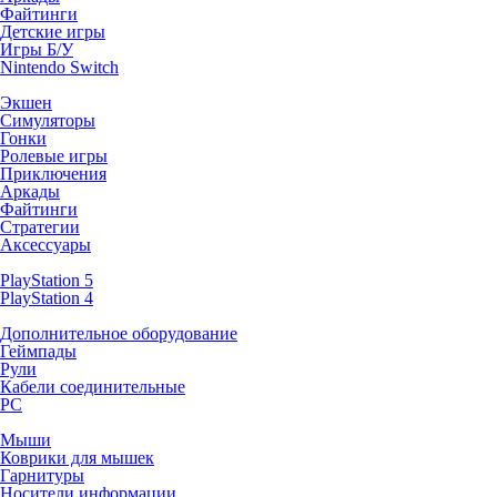
Файтинги
Детские игры
Игры Б/У
Nintendo Switch
Экшен
Симуляторы
Гонки
Ролевые игры
Приключения
Аркады
Файтинги
Стратегии
Аксессуары
PlayStation 5
PlayStation 4
Дополнительное оборудование
Геймпады
Рули
Кабели соединительные
PC
Мыши
Коврики для мышек
Гарнитуры
Носители информации