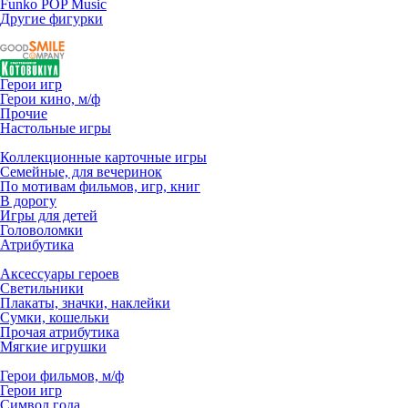
Funko POP Music
Другие фигурки
Герои игр
Герои кино, м/ф
Прочие
Настольные игры
Коллекционные карточные игры
Семейные, для вечеринок
По мотивам фильмов, игр, книг
В дорогу
Игры для детей
Головоломки
Атрибутика
Аксессуары героев
Светильники
Плакаты, значки, наклейки
Сумки, кошельки
Прочая атрибутика
Мягкие игрушки
Герои фильмов, м/ф
Герои игр
Символ года