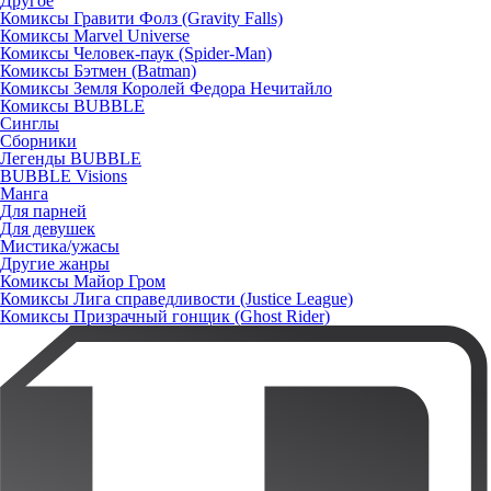
Другое
Комиксы Гравити Фолз (Gravity Falls)
Комиксы Marvel Universe
Комиксы Человек-паук (Spider-Man)
Комиксы Бэтмен (Batman)
Комиксы Земля Королей Федора Нечитайло
Комиксы BUBBLE
Синглы
Сборники
Легенды BUBBLE
BUBBLE Visions
Манга
Для парней
Для девушек
Мистика/ужасы
Другие жанры
Комиксы Майор Гром
Комиксы Лига справедливости (Justice League)
Комиксы Призрачный гонщик (Ghost Rider)