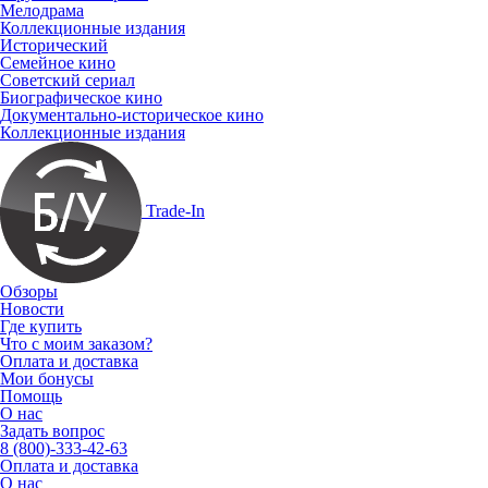
Мелодрама
Коллекционные издания
Исторический
Семейное кино
Советский сериал
Биографическое кино
Документально-историческое кино
Коллекционные издания
Trade-In
Обзоры
Новости
Где купить
Что с моим заказом?
Оплата и доставка
Мои бонусы
Помощь
О нас
Задать вопрос
8 (800)-333-42-63
Оплата и доставка
О нас