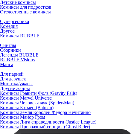
Детские комиксы
Комиксы для подростков
Отечественные комиксы
Супергероика
Комедия
Другое
Комиксы BUBBLE
Синглы
Сборники
Легенды BUBBLE
BUBBLE Visions
Манга
Для парней
Для девушек
Мистика/ужасы
Другие жанры
Комиксы Гравити Фолз (Gravity Falls)
Комиксы Marvel Universe
Комиксы Человек-паук (Spider-Man)
Комиксы Бэтмен (Batman)
Комиксы Земля Королей Федора Нечитайло
Комиксы Майор Гром
Комиксы Лига справедливости (Justice League)
Комиксы Призрачный гонщик (Ghost Rider)