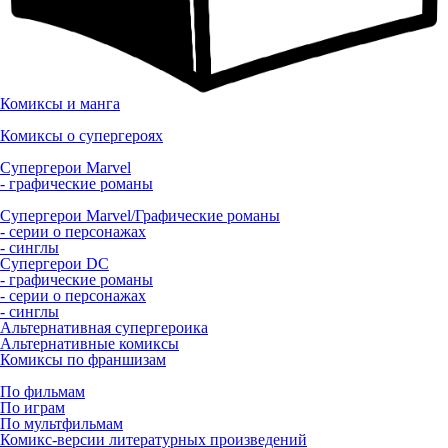
Комиксы и манга
Комиксы о супергероях
Супергерои Marvel
- графические романы
Супергерои Marvel/Графические романы
- серии о персонажах
- синглы
Супергерои DC
- графические романы
- серии о персонажах
- синглы
Альтернативная супергероика
Альтернативные комиксы
Комиксы по франшизам
По фильмам
По играм
По мультфильмам
Комикс-версии литературных произведений