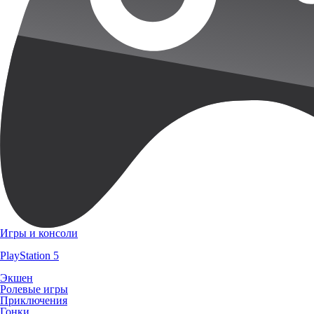
Игры и консоли
PlayStation 5
Экшен
Ролевые игры
Приключения
Гонки