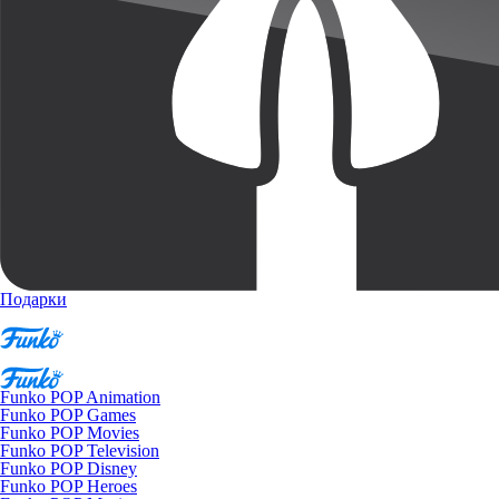
Подарки
Funko POP Animation
Funko POP Games
Funko POP Movies
Funko POP Television
Funko POP Disney
Funko POP Heroes