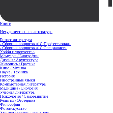
Книги
Нехудожественная литература
Бизнес литература
- Сборник вопросов «1С:Профессионал»
- Сборник вопросов «1С:Специалист»
Хобби и творчество
Мемуары / Биографии
Дизайн / Архитектура
Живопись / Графика
Кино / Музыка
Наука / Техника
История
Иностранные языки
Компьютерная литература
Медицина / Биология
Учебная литература
Психология / Саморазвитие
Религия / Эзотерика
Философия
Фотоискусство
Художественная литература