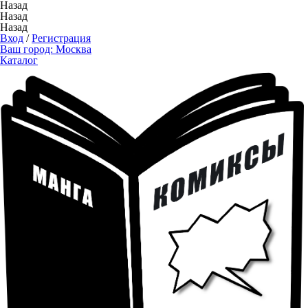
Назад
Назад
Назад
Вход
/
Регистрация
Ваш город:
Москва
Каталог